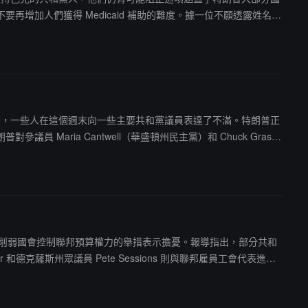
加人們獲得 Medicaid 補助的難度。據一位不願透露姓名的
對加州和紐約州等高稅負州的溫和派共和黨人來說尤其重要。
這種壓力，一些人在這個週末向一些主要共和黨議員表達了不滿。特朗普正
ia Cantwell（華盛頓州民主黨）和 Chuck Grassl
案有未來，"參議院共和黨領袖 John Thune 表示。議員們沒
 Ted Cruz，公開批評特朗普的關稅政策，認為這實際上是對
一可能削弱國會控制聯邦預算權力的舉措表示擔憂。報導指出，部分共和
和德克薩斯州眾議員 Pete Sessions 則與聯邦雇員工會代表進行
地區，這使得政府改革計劃的影響範圍遠超首都圈。