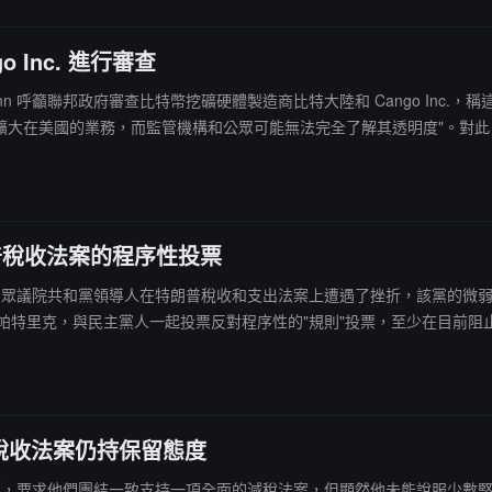
Inc. 進行審查
ry Nunn 呼籲聯邦政府審查比特幣挖礦硬體製造商比特大陸和 Cango In
排擴大在美國的業務，而監管機構和公眾可能無法完全了解其透明度"。對此
關其計劃收購 Cango 的傳聞，但"這些傳聞完全不屬實"，同時否認
發表評論。
普稅收法案的程序性投票
晚上，美國眾議院共和黨領導人在特朗普稅收和支出法案上遭遇了挫折，該黨
菲茨帕特里克，與民主黨人一起投票反對程序性的"規則"投票，至少在目前
稅收法案仍持保留態度
黨同僚施壓，要求他們團結一致支持一項全面的減稅法案，但顯然他未能說服