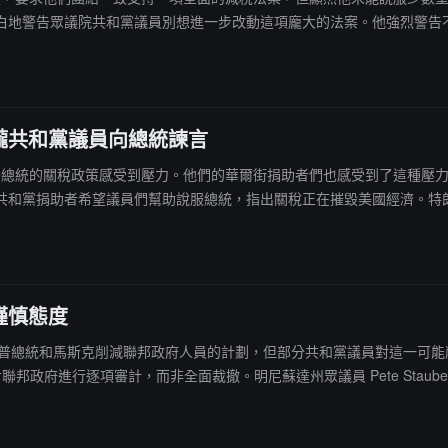
警告眾議院共和黨議員別想進一步改動這項龐大的法案。他強烈警告不要再增
瞎胡鬧。"特朗普還勸阻共和黨人不要尋求進一步減免州和地方稅。但這個議題
攏共和黨議員向總統諫言
承認他們因特朗普總統的關稅政策感受到壓力。他們的華爾街捐助者們也感受到了
者希望議員們幫助說服總統，指出關稅正在摧毀美國經濟。特朗普對參議員 Mar
考慮支持該法案的共和黨參議員傳達了一個信息："別想了，我不認為那個法
，他們的擔憂顯著增加。另一方面，一些共和黨參議員，尤其是德克薩斯州的
謹慎態度
表態支持特朗普總統和馬斯克削減聯邦政府人員的計劃，但部分共和黨議員對這
邦政府進行逐項審計，而非全面裁撤。明尼蘇達州眾議員 Pete Stauber 
特區、馬里蘭州和弗吉尼亞州，但約 80% 的聯邦雇員分布在全國其他