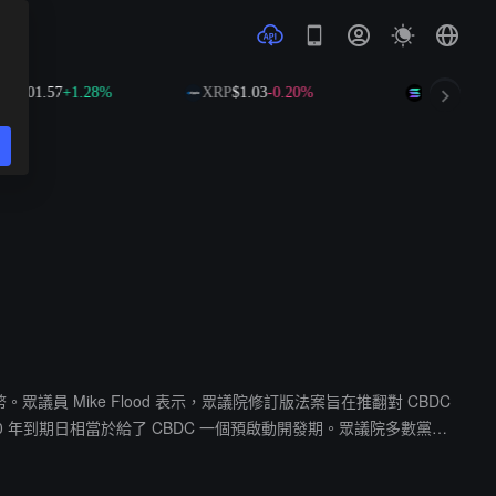
$601.57
+1.28%
XRP
$1.03
-0.20%
SOL
$76.40
+2
。眾議員 Mike Flood 表示，眾議院修訂版法案旨在推翻對 CBDC
30 年到期日相當於給了 CBDC 一個預啟動開發期。眾議院多數黨黨
用 CBDC，隱私和經濟自由將不復存在。