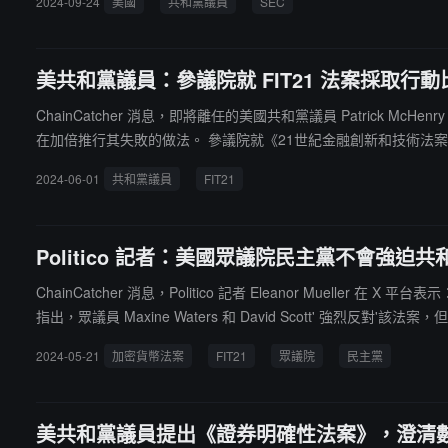
2024-09-24
美國
共和黨議員
SEC
美共和黨議員：參議院就 FIT21 法案採取行
ChainCatcher 消息，即將離任的美國共和黨議員 Patri
在加倍推行其失敗的做法。 參議院就《21世紀金融創新和技術法案
2024-06-01
共和黨議員
FIT21
Politico 記者：美國眾議院民主黨不會強
ChainCatcher 消息，Politico 記者 Eleanor M
指出，眾議員 Maxine Waters 和 David Scott' 強
會（CFTC）下實行"較為寬鬆的監管制度"以及存在的'巨大漏洞'，可
2024-05-21
加密貨幣法案
FIT21
眾議院
民主黨
本週在美國眾議院接受投票。
美共和黨議員提出《證券明確性法案》，澄清