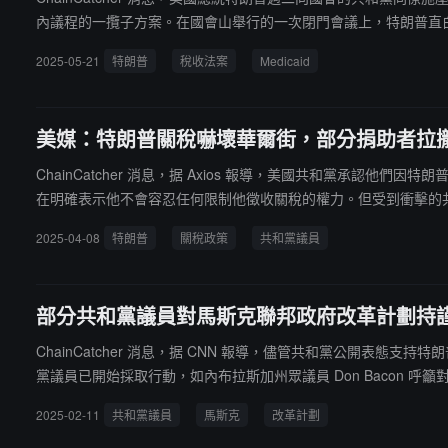
內議程的一攬子方案。在國會山舉行的一次閉門會議上，特朗普直白地
在場人士稱，特朗普對共和黨人說："不要在 Medicaid 上
2025-05-21
特朗普
稅收法案
Medicaid
美媒：特朗普關稅嚇壞華爾街，部分捐助者拉
ChainCatcher 消息，据 Axios 報導，美國共和黨
在明確表示他不會容忍任何限制他徵收關稅的權力。但受到衝擊的共和黨捐助
ey（愛荷華州共和黨）提出的法案感到不滿。他發出的否決威脅向所有
2025-04-08
特朗普
關稅政策
共和黨議員
有具體提及與捐助者的對話內容，但在經歷了連續三天的美股動盪後
美國消費者的徵稅。
部分共和黨議員對馬斯克聯邦政府改革計劃持
ChainCatcher 消息，据 CNN 報導，儘管共和黨公開
黨議員已開始採取行動，如內布拉斯加州眾議員 Don Bacon 呼籲對聯
私下會晤。值得注意的是，雖然聯邦政府工作人員主要集中在華盛頓
2025-02-11
共和黨議員
馬斯克
改革計劃