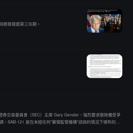
案，允許特朗普競選第三任期。
信美國證券交易委員會（SEC）主席 Gary Gensler，強烈要求廢除備受爭
SAB-121 是在未經任何"審慎監管機構"諮詢的情況下頒布的，
變更是不恰當的，違反了《行政程序法》的精神和條文。"