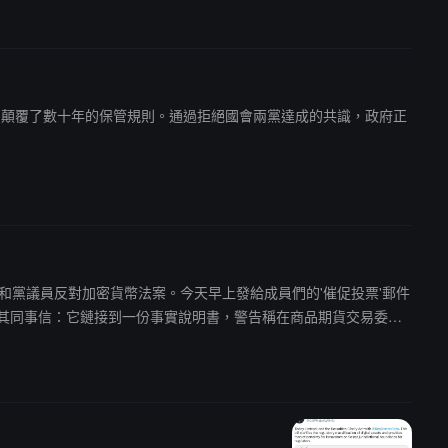
費者的保護，顛覆了數十年的保管規則。通過拒絕國會兩黨達成的共識，政府正
會強迫眾議院共和黨議員反對加密貨幣法案。今天早上發給成員們的'催促投票'郵件
該法案發送了一致其同事信：它鏈接到一份事實說明書，警告稱在商品期貨交易委員
加密貨幣法案指的是《21世紀金融創新和技術法案》(FIT21)，將於