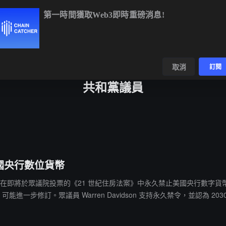
第一時間獲取Web3即時重磅消息!
BTC
$64,773.83
-0.29%
ETH
$1,914.08
-0.08%
BNB
數據
發現
取消
訂閱
共和黨議員
國央行數位貨幣
共和黨議員呼籲在即將於眾議院投票的《21 世紀住房法案》中永久禁止美國央行數字貨幣
一步修訂。眾議員 Warren Davidson 支持永久禁令，並認為 20
法案已於去年 7 月通過眾議院但尚未獲參議院批准。Emmer 警告，若美國採