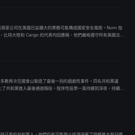
c.，稱這兩家公司在美國日益擴大的業務可能構成國家安全風險。Nunn 指
，比特大陸和 Cango 的代表均回應稱，他們嚴格遵守所有美國法
正在探索直接擁有美國發電廠，並稱有關其礦機可能影響基礎設施的說
的微弱多數再次在國會山製造了最後一刻的戲劇性事件。四名共和黨議
阻止了共和黨進入最後通過階段。程序性投票一直持續到深夜，持續了
少數堅持己見的共和黨人，他們仍有可能阻止這項涵蓋了特朗普大部分國