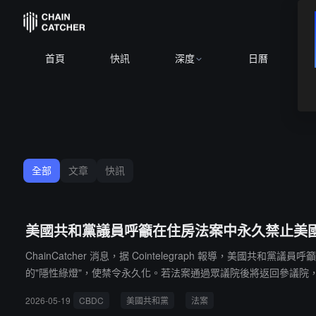
首頁
快訊
深度
日曆
全部
文章
快訊
美國共和黨議員呼籲在住房法案中永久禁止美
ChainCatcher 消息，据 Cointelegraph 報導，美國
的"隱性綠燈"，使禁令永久化。若法案通過眾議院後將返回參議院，可能進
鞭 Tom Emmer 也在推動其《反 CBDC 監控國家法案》，該
2026-05-19
CBDC
美國共和黨
法案