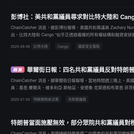
彭博社：美共和黨議員尋求對比特大陸和 Cango 
ChainCatcher 消息，据彭博社報導，美國共和黨議員 Zacha
出，比特大陸和 Cango "似乎正透過複雜的所有權結構和融資安
律，且與任何政府或國有企業均無關聯。比特大陸表示，已注意到有
2025-09-09
比特大陸
Cango
國家安全風險
法"毫無道理"。Cango 則表示，不對"市場傳聞"或潛在的併購交易
華爾街日報：四名共和黨議員反對特朗
ChainCatcher 消息，据華爾街日報報導，當地時間週三
員：基思·賽爾夫、維多利亞·斯帕茲、安德魯·克萊德和布萊恩·
7 個多小時，據說是眾議院歷史上投票時間最長的一次。
2025-07-03
特朗普稅收法案
共和黨議員
特朗普當面施壓無效，部分眾院共和黨議員對
ChainCatcher 消息，美國總統特朗普週二向國會的共和