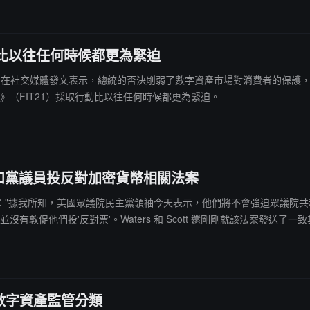
動比以往任何時候都更為緊迫
ck McHenry 在社交媒體發文表示，總統的否決削弱了數字資產市場對消
》（FIT21）採取行動比以往任何時候都更為緊迫。
迫共和黨議員投反對加密貨幣相關法案
ueller 在 X 平台表示："據我所知，美國眾議院民主黨領袖今天表示，他們將不
烈反對'該法案，但並沒有敦促他們投'反對票'。Waters 和 Scott 還剛剛就
能會導致一些領域'沒有主要監管機構'。"據 Mueller 分享的文件，上述
數字資產監管分類