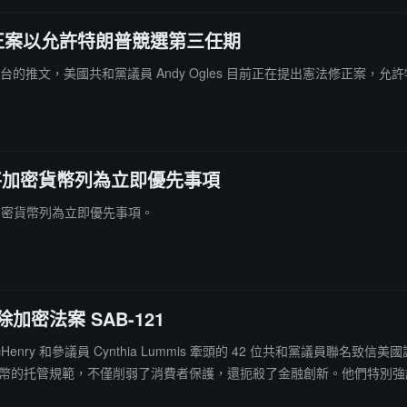
法修正案以允許特朗普競選第三任期
hen 在 X 平台的推文，美國共和黨議員 Andy Ogles 目前正在提出憲法修正
將加密貨幣列為立即優先事項
將加密貨幣列為立即優先事項。
加密法案 SAB-121
McHenry 和參議員 Cynthia Lummis 牽頭的 42 位共和黨議員聯名致
貨幣的托管規範，不僅削弱了消費者保護，還扼殺了金融創新。他們特別強調，
. 109 的投票向 SEC 傳達了明確的信息。通過發布員工指南來實施政策