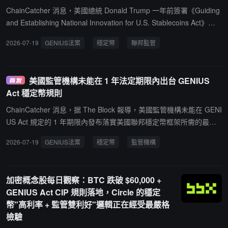
幣，但使用量仍低。法律界對外國發行方的合規時間線存在分歧，部
ChainCatcher 消息，美國總統 Donald Trump 一年前簽署《Guiding
分律師認為外國發行方須在法案生效時（預計明年 1 月）立即遵守凍
and Establishing National Innovation for U.S. Stablecoins Act》，
結與扣押令，但有約兩年時間滿足其餘要求。Anchorage Digital 政策
即 GENIUS Act，使美國首次啟動穩定幣聯邦監管框架建設。GENIU
2026-07-19
GENIUS法案
穩定幣
聯邦監管
主管表示，機構用戶將在 2028 年截止日前提前轉向合規穩定幣。目
S Act 要求聯邦監管機構制定穩定幣治理規則，涵蓋發行方儲備、治
前聯邦監管機構尚未最終確定 GENIUS Act 實施細則，企業暫無具體
理和運營要求。相關細則仍由美國貨幣監理署、聯邦存款保險公司等
法規可遵循。Tether 未回應 CoinDesk 就合規進展的置評請求。
機構推進制定。
美國監管機構未能在 1 年法定期限內出台 GENIUS
Act 穩定幣規則
ChainCatcher 消息，据 The Block 報導，美國監管機構未能在 GENI
US Act 規定的 1 年期限內發布落實美國聯邦穩定幣框架所需的最終
規則。該法案由特朗普於 2025 年 7 月 18 日簽署生效，要求 OCC、
2026-07-19
GENIUS法案
穩定幣
監管機構
美聯儲、FDIC、NCUA、美國財政部及各州穩定幣監管機構最遲於 2
026 年 7 月 18 日前完成配套規則制定。截至當地時間 7 月 18 日下
午，OCC、FDIC、NCUA 和財政部發布的主要規則方案仍停留在提
加密概念股每日觀察：BTC 跌破 $60,000 +
案階段，部分涉及美聯儲及反洗錢監管的規則甚至仍在公開徵求意
GENIUS Act CIP 規則落地，Circle 的穩定
見。報導指出，法案並未規定錯過期限將自動順延，也未暫停相關法
幣"高利率 + 監管雙利好"邏輯正在經受最嚴格
定要求或推遲整體框架生效。其中，OCC 的綜合實施提案涵蓋儲備
檢驗
資產、資本、流動性、托管、風控和報告要求；FDIC 的提案涉及儲