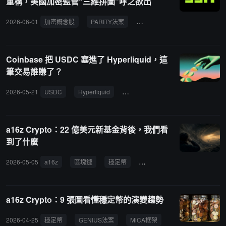
重構，美國加密監管“三維拼圖”呼之欲出
但未設定決策時限、否決解釋標準或防止單一成員無限期阻止認證的
機制。Paradigm 建議設定 180 天決策期限，建立補充提交的修正程
2026-06-01
加密概念股
PARITY法案
數位資產
稅收立法
序，並要求提供具體的否決解釋。第三，提案要求州級制度強制規定
12 個月運營費用後備資金，這可能排擠早期發行方，建議允許各州
根據發行方規模和風險狀況調整後備資金要求。第四，提案未能充分
Coinbase 把 USDC 塞進了 Hyperliquid，這
搶佔個別州的敵意行動，這種漏洞必須填補。
筆交易誰賺了？
2026-05-21
USDC
Hyperliquid
Coinbase
GENIUS法案
a16z Crypto：22 億美元新基金背後，我們看
到了什麼
2026-05-05
a16z
區塊鏈
穩定幣
GENIUS法案
a16z Crypto：9 張圖看懂穩定幣的演變趨勢
2026-04-25
穩定幣
GENIUS法案
MiCA框架