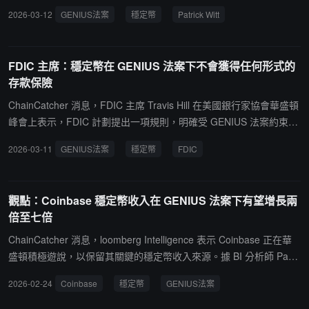
的穩定幣實際上將為美國銀行體系帶來存款流入，而非如銀行業所警
2026-03-12
GENIUS法案
穩定幣
Patrick Witt
告的吸走存款。Witt 指出，全球對美元的需求巨大，外國人用當地貨
幣向美國發行方兌換穩定幣，這意味著新的淨資本進入美國銀行體
系。Witt 本月早些時候還表示，在餘額上支付收益本身不一定需要銀
FDIC 主席：穩定幣在 GENIUS 法案下不會獲得任何形式的
行式監管，真正需要監管的是將構成餘額的美元進行貸出或再抵押，
存款保險
而 GENIUS 法案明確禁止穩定幣發行方從事後者。
ChainCatcher 消息，FDIC 主席 Travis Hill 在美國銀行家協會華盛頓
峰會上表示，FDIC 計劃提出一項規則，明確受 GENIUS 法案約束的
支付型穩定幣不符合"傳遞式保險"資格，即第三方金融機構也不得代
2026-03-11
GENIUS法案
穩定幣
FDIC
表用戶獲取政府存款保護。Hill 稱該立場與 GENIUS 法案的立法意圖
一致，儘管該法案未明確阻止此類安排。Hill 指出，當前傳遞式保險
規則要求終端客戶身份和權益可在常規流程中確認，而這並非大型穩
觀點：Coinbase 穩定幣收入在 GENIUS 法案下有望增長兩
定幣安排的常見特徵。儘管穩定幣不享有 FDIC 保險，GENIUS 法案
倍至七倍
要求其須全額儲備。此外，Hill 還表示 FDIC 正在考慮代幣化存款的
定位問題，建議無論採用何種技術或記帳方式，代幣化存款應被視為
ChainCatcher 消息，loomberg Intelligence 表示 Coinbase 正在華
存款，享有與非代幣化存款相同的監管和存款保險待遇。白宮加密顧
盛頓積極遊說，以保留其關鍵的穩定幣收入來源。據 BI 分析師 Paul
問 Patrick Witt 則在 X 平台上持續為 CLARITY 法案辯護，稱試圖將
Gulberg 和 Samuel Radowitz 評估，若支付採用率加速，在特朗普
2026-02-24
Coinbase
穩定幣
GENIUS法案
其變為反競爭法案的做法不可取。Jefferies 分析師本週指出，穩定幣
總統於 2025 年 7 月簽署的 GENIUS 法案框架下，Coinbase 的穩定
的增長可能在未來五年內導致銀行核心存款流失 3% 至 5%。
幣收入有望增長兩倍至七倍。目前該法案禁止穩定幣發行商向持有者