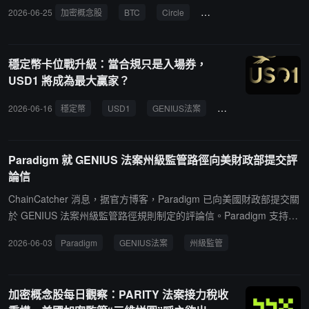
備、贖回、托管及穩定幣儲備金的存款保險處理；NCUA 於 2 月和 5
2026-06-25
加密概念股
BTC
Circle
GENIUS法案
CIP規則
月分別提出牌照及運營風控方案，但後者的意見徵集直到截止日前一
天才結束，客觀上已無法在法定期限前完成正式制定。報導稱，這意
味著穩定幣框架運行所需的部分關鍵規則至少要在截止日後才能最終
穩定幣卡位戰升級：當合規只是入場券，
落地。
USD1 將成為最大贏家？
2026-06-16
穩定幣
USD1
GENIUS法案
合規
監管框架
Paradigm 就 GENIUS 法案州級監管路徑向美財政部提交評
論信
ChainCatcher 消息，据官方博客，Paradigm 已向美國財政部提交關
於 GENIUS 法案州級監管路徑規則制定的評論信。Paradigm 支持該
提案的核心架構，但指出若不修改四個問題，州級通道將無法有效服
2026-06-03
Paradigm
GENIUS法案
州級監管
務於發行方。第一，提案將聯邦框架錨定於尚未最終確定的 OCC 法
規，要求州和發行方針對未敲定的基準進行規劃，直接阻礙市場准
入，財政部不應在 OCC 實施規則最終確定前敲定該規則。第二，提
加密概念股每日觀察：PARITY 法案接力稅收
案要求財政部、美聯儲和 FDIC 負責人一致同意才能認證州級制度，