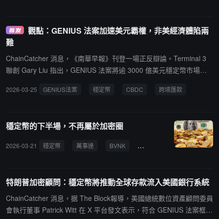
觀點：GENIUS 法案加速美元霸權，非美經濟體陷兩
難
ChainCatcher 消息，《南華早報》刊登一場正反辯論。Terminal 3
聯創 Gary Liu 指出，GENIUS 法案將逾 3000 億美元穩定幣市場的 9
9% 轉化為鞏固美元霸權的工具，全球各國建立平行體系的窗口正快
2026-03-25
GENIUS法案
穩定幣
CBDC
跨境匯款
速關閉。上海交通大學經濟學家劉曉春則將穩定幣定性為賭場籌碼，
批評華盛頓封鎖 CBDC、放行私人穩定幣，本質是保護加密業者利益
而非推動貨幣創新。穩定幣需求確實真實存在---土耳其、尼日利亞、
穩定幣的下半場，不再屬於加密圈
阿根廷民眾藉此對沖本幣貶值，全球跨境匯款市場規模近 1 萬億美
元。此前香港金管局已審核 36 份牌照申請，匯豐、渣打領銜之財
2026-03-21
穩定幣
萬事達
BVNK
Coinbase
收購
GE
團，以及 OSL Group 入圍。然而港元與美元掛鉤的聯繫匯率制度，
決定了港版穩定幣終究難脫美元軌道。
特朗普加密顧問：穩定幣將推動全球存款流入美國銀行系統
ChainCatcher 消息，据 The Block報導，美國總統數位資產顧問委員
會執行董事 Patrick Witt 在 X 平台發文表示，符合 GENIUS 法案框架