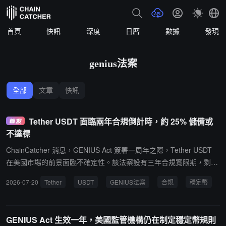
首頁
快訊
深度
日曆
數據
發現
genius法案
全部
文章
快訊
Tether USDT 面臨兩年合規倒計時，約 25% 儲備或
不達標
ChainCatcher 消息，GENIUS Act 簽署一周年之際，Tether USDT
在美國市場的前景面臨不確定性。該法案設有三年合規寬限期，剩餘
約兩年，屆時未達標的穩定幣將無法在美國加密平台交易。據 Tether
2026-07-20
Tether
USDT
GENIUS法案
合規
穩定幣
最新披露，約 25% 的 USDT 儲備仍配置於貴金屬、貸款及比特幣等
不符合 GENIUS Act 要求的資產，法案要求發行方以現金與美國國債
等高流動性資產全額儲備。Tether CEO Ardoino 去年曾承諾合規，
GENIUS Act 生效一年，美國監管機構仍在制定穩定幣規則
公司今年已通過 Anchorage Digital 推出面向美國市場的 USAT 穩定