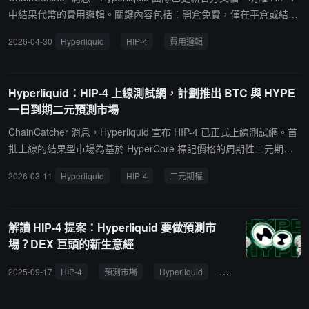
中結果代幣的費用邏輯。關鍵內容包括：開倉免費，僅在平倉或結算
時收費；涵蓋鑄造(無費用)、正常交易、銷毀、結算等 6 種情況，費
2026-04-30
Hyperliquid
HIP-4
費用邏輯
用邏輯因付款方而異；對齊的報價代幣可享受吃單費降低 20%。費用
公式現已對開發者公開。
Hyperliquid：HIP-4 上線測試網，計劃推出 BTC 與 HYPE
一日到期二元預測市場
ChainCatcher 消息，Hyperliquid 宣布 HIP-4 已正式上線測試網。首
批上線的結果型市場為基於 HyperCore 標記價格的周期性二元期
權，用戶可在測試網界面 "Predict" 板塊查看相關市場，結果合約為
2026-03-11
Hyperliquid
HIP-4
二元期權
完全抵押的合約，在固定價格區間內進行結算，具有非線性收益和到
期時間特徵，同時不涉及槓桿或清算機制。Hyperliquid 還表示，後
續計劃推出 BTC 與 HYPE 的一日到期二元市場，協議在設計上將支
解讀 HIP-4 提案：Hyperliquid 要做預測市
持多結果市場，但該功能暫未納入首批發布計劃。Hyperliquid 此前
場？DEX 巨頭的新生意經
披露下一次網絡升級中將把投資組合保證金從 pre-alpha 過渡到 alph
a 階段，適用對象從測試賬戶擴大至約 50 萬美元以下投資組合，主
2025-09-17
HIP-4
預測市場
Hyperliquid
DEX
流動性
賬戶加權交易量超過 500 萬美元方可開啟投資組合保證金並對各資產
設定供應與借貸上限：1、USDH 整體供應上限為 5 億枚，整體借貸