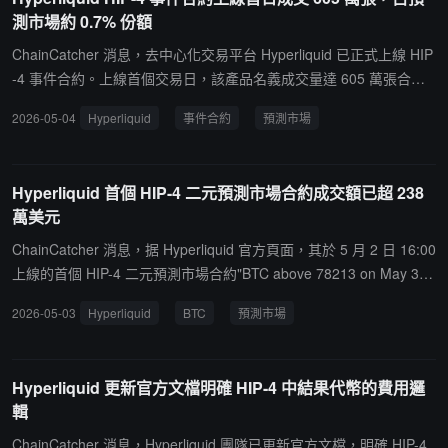
測市場約 0.7% 份額
ChainCatcher 消息，去中心化交易平台 Hyperliquid 已正式上線 HIP
-4 事件合約。上線首個交易日，該產品名義成交量達 605 萬張合
約，約占當日預測市場總量的 0.7%。對比來看，主流預測市場平台
2026-05-04
Hyperliquid
事件合約
預測市場
當日交易規模仍明顯領先：Kalshi 約 5.46 億張合約，Polymarket 約
1.9 億張，Limitless 約 6826 萬張，Crypto.com 約 2820 萬張，Opin
ion 約 2572 萬張，Predict.fun 約 1180 萬張。數據顯示，儘管 Hype
Hyperliquid 首個 HIP-4 二元預測市場合約成交額已超 238
rliquid 切入事件合約賽道初期規模較小，但已實現冷啟動交易量，標
萬美元
誌其正式進入預測市場競爭格局。短期來看，頭部平台仍佔據絕對流
動性優勢，後續增長取決於產品設計與用戶遷移能力。
ChainCatcher 消息，据 Hyperliquid 官方頁面，其於 5 月 2 日 16:00
上線的首個 HIP-4 二元預測市場合約"BTC above 78213 on May 3 at
2:00 PM"（比特幣價格在下午 2:00 是否高於 78213 美元）未平倉合
2026-05-03
Hyperliquid
BTC
預測市場
約頭寸已達 181.8 萬美元，上線近 19 小時累計成交額達 238.4 萬美
元，目前概率暫報 0.497。根據官方 HIP-4 提案，Outcomes（結果
合約）採用全額抵押機制，從根本上消除了爆倉風險；其非線性結算
Hyperliquid 更新官方文檔明確 HIP-4 中結果代幣的費用邏
方式為用戶帶來接近期權的靈活性，拓展了策略空間；同時原生集成
輯
於 HyperCore 鏈，與平台現貨、永續合約共享全倉保證金，實現流
動性的無縫互通與復用。
ChainCatcher 消息，Hyperliquid 團隊已更新官方文檔，明確 HIP-4