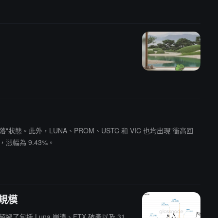
回落"狀態。此外，LUNA、PROM、USTC 和 VIC 也均出現"衝高回
，漲幅為 9.43%。
損規模
超過了包括 Luna 崩潰、FTX 破產以及 31