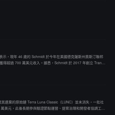
。美國司法部表示，現年 46 歲的 Schmidt 於今年在美國德克薩斯州奧斯汀聯邦
 700 萬美元收入。據悉，Schmidt 於 2017 年創立 Transl
 23 日將其逮捕，此後一直被拘押。
禁，但被其遺棄的原始鏈 Terra Luna Classic（LUNC）並未消失，一批社
約 5 萬美元，此後長期參與驗證節點運營、提案治理和開發者協調工
rraform Labs 通過硬分叉推出新鏈 Terra，而原鏈被保留下