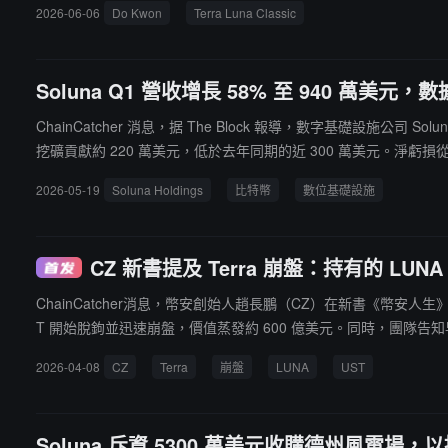
2026-06-06
Do Kwon
Terra Luna Classic
來並更名為 Terra Luna Classic。隨後，社區組織 Terra
開發者也相繼離開。儘管如此，社區仍持續推進借貸協議、遊戲和 Meme
元的歷史高點跌幅仍達 99.99%。部分社區成員表示，經歷崩盤
Soluna Q1 營收增長 58% 至 940 萬
擲的最後傳球。"一位社區成員表示。
ChainCatcher 消息，据 The Block 報導，數字基礎設施公
挖礦貢獻約 220 萬美元，低於去年同期的近 300 萬美元。淨虧損從
末持有 6860 萬美元現金。Soluna 正參與比特幣礦工尋求新收
2026-05-19
Soluna Holdings
比特幣
數位基礎設施
CZ 新書提及 Terra 崩盤：持有的 L
ChainCatcher消息，幣安創始人趙長鵬（CZ）在新書《幣安人生》中詳細
T 開始脫鉤並迅速崩盤，價值蒸發約 600 億美元。同時，團隊告
其持有的 LUNA 幾天內從 16 億美元市值暴跌至幾千美元，幣安遭受巨
2026-04-08
CZ
Terra
崩盤
LUNA
UST
為儲備，脫鉤後系統瘋狂鑄造 LUNA，總量增加 1000 倍，加速崩盤
Soluna 斥資 5300 萬美元收購德州風電場，以