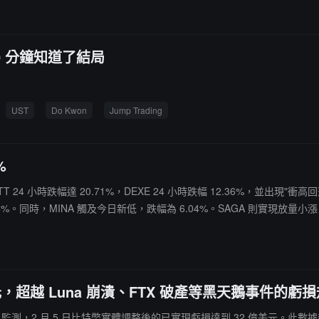
0 分鐘知道了結局
UST
Do Kwon
Jump Trading
%
24 小時跌幅達 20.71%，DEXE 24 小時跌幅 12.36%，並出現"衝高
17.06%。同時，MINA 觸及今日新低，跌幅為 6.04%。SAGA 則實現放量小漲
，超越 Luna 崩潰、FTX 破產等黑天鵝事件的虧
en888）監測，2 月 5 日比特幣實體調整後的已實現虧損達到 32 億美元。此數據