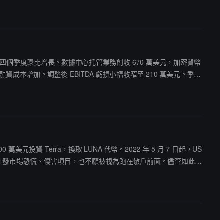
生態。不過，由於資金分配和治理爭議，Terra Rebels 最終解散，多名
17.3%，但自 2022 年以來累計下跌 28.7%，較 119 美
。"如果我們能夠完成加密史上最偉大的逆襲之一呢？這就像一次孤注一
萬美元，連續第四個季度環比增長。數據中心托管業務創收 670 萬美元，加密貨幣
融資成本增加。調整後 EBITDA 虧損小幅收窄至 210 萬美元。季度
美元投資 Terra，換取 LUNA 代幣。2022 年 5 月 7 日起，US
是不想引發市場恐慌、傷害項目，也不願被視為跑在散戶前面。儘管如此，
T，創始人 Do Kwon 缺乏透明回應。UST 設計依賴 LUNA 作
Kwon 可能私留 2 億美元做法律費用感到震驚。