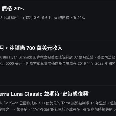
a 價格 20%
價格下調 80%，同時將 GPT-5.6 Terra 的價格下調 20%
 個月，涉隱瞞 700 萬美元收入
P 創始人 Justin Ryan Schmidt 因逃稅案被美國法院判處 37 個月監禁
000 美元，但檢方稱其實際通過基金業務在 2019 年至 2022 年期間獲得超過
羅拉多州阿斯彭地區投資者。美國國稅局刑事調查部門於 2026 年 2 月
a Luna Classic 並期待“史詩級復興”
bs 創始人 Do Kwon 已因造成約 400 億美元的 Terra 崩盤被判處 15 年監
一。報導稱，化名"Vegas"的社區核心成員在 Terra 崩盤時損失
仍相信 LUNC 有潛力重返加密行業前十。2022 年 Terra 崩盤後，Te