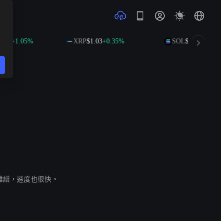
1.05%
XRP
$1.03
+0.35%
SOL
$74.76
+2.20%
低得離譜，速度也很快。