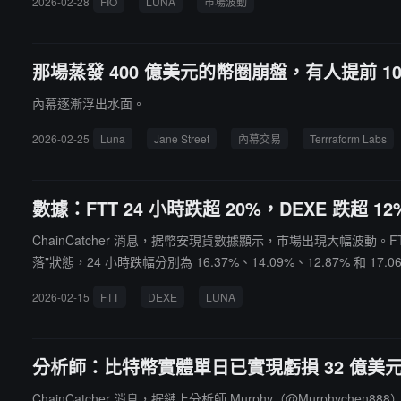
2026-02-28
FIO
LUNA
市場波動
那場蒸發 400 億美元的幣圈崩盤，有人提前 1
內幕逐漸浮出水面。
2026-02-25
Luna
Jane Street
內幕交易
Terrraform Labs
數據：FTT 24 小時跌超 20%，DEXE 跌超 12
ChainCatcher 消息，据幣安現貨數據顯示，市場出現大幅波動。FTT 
落"狀態，24 小時跌幅分別為 16.37%、14.09%、12.87% 和 
2026-02-15
FTT
DEXE
LUNA
分析師：比特幣實體單日已實現虧損 32 億美元
ChainCatcher 消息，据鏈上分析師 Murphy（@Murphych