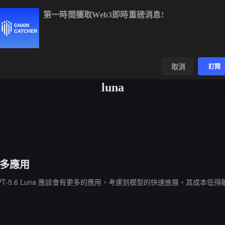
第一時間獲取Web3即時重磅消息!
64,950.73
+0.65%
ETH
$1,915.92
+0.39%
BNB
$594.09
+
數據
發現
取消
訂閱
luna
有更多應用
示，GPT-5.6 Luna 應該會有更多的應用，考慮到模型的快速進展，其成本