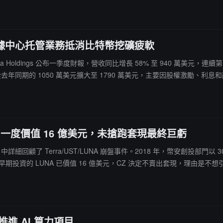
 Rebels 接手維護工作，並推出包括 1.2% 燒毀稅在內的一系列提案，希望重振
 幣等項目開發，並嘗試恢復穩定幣錨定機制。數據顯示，LUNC 過去一年上漲 
後的共同創傷使他們形成了類似"家庭"的紐帶，而價格已不再是唯一目標
美元，數據中心托管業務抵消比特幣挖礦疲軟
司 Soluna Holdings 公布一季度財報，營收同比增長 58% 至 940 
去年同期的 1050 萬美元擴大至 1790 萬美元，主要因股權激勵、利息和
入來源的轉型浪潮，將資本轉向 AI 和高性能計算基礎設施。
UNA 一度價值 16 億美元，未搶跑套現最終巨虧
回顧了 Terra/UST/LUNA 崩盤事件。2018 年，幣安創投部門以 300 萬
知早期投資的 LUNA 已價值 16 億美元，CZ 決定不賣出套現，理由
大損失。CZ 在書中指出，Terra 聲稱擁有數十億美元儲備卻未用於穩定 US
。Terra 最終動用 30 億美元比特幣儲備救場卻為時已晚，他表示對 Do 
推進 AI 算力項目