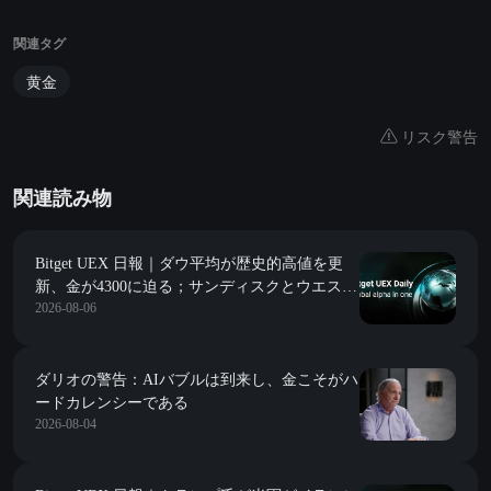
関連タグ
黄金
リスク警告
関連読み物
Bitget UEX 日報｜ダウ平均が歴史的高値を更
新、金が4300に迫る；サンディスクとウエスタ
2026-08-06
ンデジタルのガイダンスが予想を下回り大幅下
落；スペースXが初の大規模解禁を迎える
(2026年08月06日)
ダリオの警告：AIバブルは到来し、金こそがハ
ードカレンシーである
2026-08-04