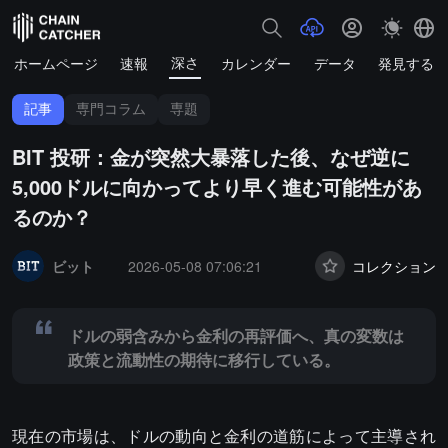
深さ
ホームページ
速報
カレンダー
データ
発見する
記事
専門コラム
専題
BIT 投研：金が突然大暴落した後、なぜ逆に
5,000ドルに向かってより早く進む可能性があ
るのか？
Summary:
ドルの弱含みから金利の再評価へ、真の変数は政策と流動
ビット
2026-05-08 07:06:21
コレクション
ドルの弱含みから金利の再評価へ、真の変数は
政策と流動性の期待に移行している。
現在の市場は、ドルの動向と金利の道筋によって主導され