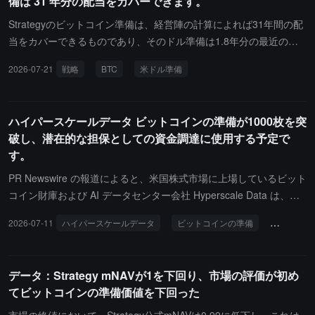
備は 31 年分の配当をカバーできます。
ことで、優先株の買い戻しに資金を提供する計画です。
Strategyのビットコイン準備は、経営陣の計算によれば31年間の配
当をカバーできるものであり、そのドル準備は1.8年分の最近の配
当義務をカバーできる。Strategyのビットコイン製品と投資家責任
2026-07-21
戦略
BTC
米ドル準備
者Chaitanya JainはXで上記のデータを公開した。Strategyが米国証
券取引委員会（SEC）に提出した書類によれば、そのドル準備は32
2.5億ドルに達している。会社は、この準備金が優先株の配当およ
ハイパースケールデータ ビットコインの準備が1000枚を突
び未払い債務の利息の支払いに使用されると述べている。Strategy
破し、潜在的な担保としての資金調達に使用する予定で
は現在843,775枚のBTCを保有しており、購入コストは約636.9億ド
す。
ル、平均購入価格は75,476ドルである。会社は273万株のMSTR株
を売却し、純調達額は約2.64億ドルである。書類によれば、Strateg
PR Newswire の報道によると、米国株式市場に上場しているビット
yはその週に優先株を発行せず、株式の買戻しも行わず、ビットコ
コイン財庫および AI データセンター会社 Hyperscale Data は、最
インの購入も行っていない。最近のビットコイン購入は6月22日に
近再び BTC を増持したことを明らかにし、現在のビットコインの
2026-07-11
ハイパースケールデータ
ビットコインの準備
バランス
発生した。
保有量は 1000 枚を超えています。同社の経営陣は、今後ビットコ
インを資金調達の潜在的な担保として利用し、現金やその他の戦略
的資産と共にバランスシートの多様化を図る計画を明らかにしまし
データ：Strategy mNAVが1を下回り、市場の評価が初め
た。
てビットコインの準備価値を下回った