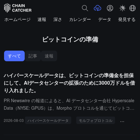
ホームページ
速報
深さ
カレンダー
データ
発見する
ビットコインの準備
すべて
記事
速報
ハイパースケールデータは、ビットコインの準備金を担保
にして、AIデータセンターの拡張のために3000万ドルを借
り入れました。
PR Newswire の報道によると、AI データセンター会社 Hyperscale
Data（NYSE: GPUS）は、Morpho プロトコルを通じてビットコイ
ンをサポートする DeFi 資金調達戦略を成功裏に実施したと発表し
2026-08-03
ハイパースケールデータ
モルフォプロトコル
AIデータ
ました。2026 年 8 月 2 日現在、同社はこのプロトコルを通じて約
3000 万ドルのビットコイン担保貸付を完了しており、現在の変動
金利は約 4.9% です。調達資金は、ミシガン州の AI データセンタ