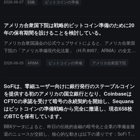
2026-06-07
戦略
ビットコインの準備
アメリカ合衆国下院は戦略的ビットコイン準備のために20
年の保有期間を設けることを検討している。
アメリカ合衆国議会の公式ウェブサイトによると、アメリカ合衆国
下院の「アメリカ準備現代化法案」（H.R.8957、ARMA）の全文が
公開されました。この法案は5月21日にアラスカ州の下院議員ニコ
2026-06-05
ARMA
ビットコインの準備
アメリカ合衆国下院
ラス・ベギッチによって提案され、現在は下院金融サービス委員会
に審議のために送付されています。法案の主な内容は、政府が刑事
または民事の没収によって得たビットコインを財務省が管理する戦
SoFiは、零細ユーザー向けに銀行発行のステーブルコイン
略的ビットコイン準備に組み入れ、20年間の最低保有期間を設定
を提供する初のアメリカの国立銀行となり、Coinbaseは
し、その期間中は売却または処分を禁止することです。また、四半
CFTCの承認を受けて暗号の永続契約を開始し、Sequans
期ごとの準備証明メカニズムを確立し、第三者の独立監査を導入す
はビットコインの準備戦略から完全に撤退し、現在658枚
ることも含まれています。各州が自主的にビットコインを連邦準備
のBTCを保有しています。
制度の独立口座に保管することも許可されます。前向きな条項に関
しては、法案は財務省と商務省に対し、180日以内に予算中立的な
BBXデータによると、昨日の伝統的金融の暗号化と企業の準備金撤
方法でビットコインを増持するための実行可能な道筋を共同で研究
退のニュースが交錯し、核心的な動きは以下の通りです：SoFi Tec