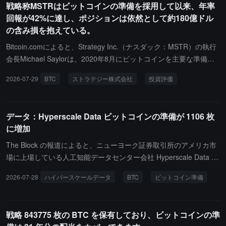
戦略称MSTRはビットコインの準備を採用して以来、年率
ーキャンパスの継続的な建設や、日常の運転資金など一般企業用途
回報が42%に達し、ポジションは依然として約180億ドル
に使用される予定です。同社は、この取り組みがビットコインの保
の含み損を抱えている。
有を受動的な準備資産から低コストの成長資本源に変えることを目
的としており、ビットコインの長期的な価値上昇へのエクスポージ
Bitcoin.comによると、Strategy Inc.（ナスダック：MSTR）の執行
ャーを保持しつつ、希薄化株式資金調達への依存を減らすことを目
会長Michael Saylorは、2020年8月にビットコインを主要な準備資
指していると述べています。
産として確立して以来、MSTR株の年率リターンが42%に達し、ビ
2026-07-29
BTC
ストラテジー株式会社
投資評価
ットコイン自体や「マグニフィセントセブン」テクノロジー株、S&
P 500指数を上回ったと述べています。今日現在、Strategyは843,7
75枚のBTCを保有しており、累計購入コストは約636.9億ドル、平
データ：Hyperscale Data ビットコインの準備が 1106 枚
均価格は約75,476ドル/枚で、現在のコスト価格に対して約17.9%
に増加
（約114億ドル）の含み損を抱えています。資本構造がますます複
雑化する状況に対応するため、Strategyは7月24日に3つの新指標を
The Block の報道によると、ニューヨーク証券取引所のアメリカ市
導入しました：Net BTC Per Share（1株あたりの純BTC）、BTC H
場に上場している人工知能データセンター会社 Hyperscale Data の
urdle ARR（資金調達コストをカバーするために必要な最低年率リ
ビットコイン準備は、7月27日時点で1,106枚に増加し、約7,170万
2026-07-28
ハイパースケールデータ
BTC
ビットコイン準備
ターン）、およびBTC Floor ARR（レバレッジ比率の持続可能性を
ドルの価値となっています。同社は、2027年に分割予定の子会社を
維持するために必要な最低年率リターン）です。これにより、投資
通じて、先週15枚のビットコインを新たに購入しました。
家はビットコイン保有の実際の価値をより明確に評価できるように
戦略 843775 枚の BTC を保有しており、ビットコインの準
なります。さらに、同社は将来的に一部のビットコインを売却する