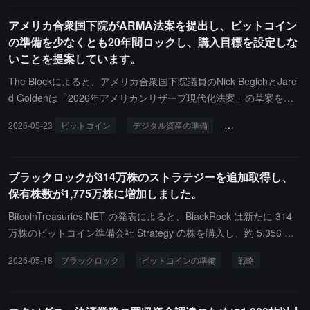
向けに暗号の永久契約製品を導入することを発表しました。これに
バランスシートを強化し、資本構造を簡素化することを示してお
アメリカ合衆国下院がARMA法案を提出し、ビットコイン
より、アメリカ国内でこの種の製品を提供することが許可された最
り、今後は 4G/5G IoT 半導体、RF トランシーバー、および防衛無
の準備を少なくとも20年間ロックし、購入目標を設定しな
初の取引所となります。CFTCのこの動きは、永久契約を規制のグ
線アプリケーション事業の規模拡大に全力を注ぐと述べた。
いことを提案しています。
レーゾーンから正式に連邦デリバティブ法の枠組みに組み込み、同
時に政策声明を発表し、今後の他の資産クラスの永久契約の申請は
The Blockによると、アメリカ合衆国下院議員のNick BegichとJare
個別に審査されることを示しました。2025年の世界の暗号永久契約
d Goldenは「2026年アメリカンリザーブ現代化法案」の草案を提
の取引量は61.7兆ドル（前年比+29%、CryptoQuantデータによ
出し、アメリカの戦略的ビットコイン準備を設立し、非ビットコイ
る）に達する見込みで、アメリカにはこれまで規制された国内取引
2026-05-23
ビットコイン
デジタル資産の準備
アメリカ合衆国下院
ン資産のために独立したデジタル資産準備を設けることを提案して
所が不足していました。この承認により、多くの機関および小売資
います。法案では、準備に含まれるビットコインは少なくとも20年
金がオフショアプラットフォームからアメリカのコンプライアンス
間ロックされ、その間に売却、交換、オークション、またはその他
チャネルに戻ることが期待されており、他の多くの取引所も申請を
ブラックロックが314万株のストラテジーを追加取得し、
の方法で処分することはできません。以前に提出された5年以内に1
追随する見込みです。Sequans Communications S.A. (NASDAQ:
保有株数が1,775万株に増加しました。
00万枚のビットコインを購入することを目指した「BITCOIN法」と
$SQNS)のCEOジョルジュ・カラムは、最近の2026年第1四半期の
は異なり、ARMAは明確な購入目標を設定しておらず、財務省と商
BitcoinTreasuries.NET の発表によると、BlackRock は新たに 314
決算電話会議で、会社が以前に開始したビットコインの国庫準備戦
務省に「予算中立」の方法で資産を増やす研究を求めています。法
万株のビットコイン準備会社 Strategy の株を購入し、約 5.356 億
略を完全に終了したことを明言しました。同社は2025年6月に暗号
案はまた、連邦機関に対して施行後60日以内に保有するデジタル資
ドルの価値があります。現在、BlackRock は合計で 1,775 万株の S
の取り組みを開始し、債権と株式の資金調達を通じて約3.84億ドル
2026-05-18
ブラックロック
ビットコインの準備
戦略
産を開示し、四半期ごとの準備証明、独立監査、及び議会の監視を
trategy 株を保有しており、その価値は約 30.2 億ドルで、以前のポ
を調達し、2025年7月末までに迅速に3,000枚のBTCを蓄積しまし
実施することを要求しています。
ジションから 21.5% 増加しています。
た。しかし、2025年10月の暗号市場の急落が会社のデレバレッジ
を引き起こし、2025年11月に970枚のBTCを売却し、2026年第1四