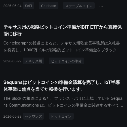
することを要求しています。これには、非ビットコインのデジタル
hnologies, Inc. (NASDAQ: $SOFI)は、BusinessWireの公式プレスリ
2026-06-04
SoFi
Coinbase
ステーブルコイン
暗号永続契約
資産の転換、没収所得、自発的寄付、税収または関税収入、さらに
リースを通じて、傘下のSoFiUSDステーブルコインがSoFiアプリ内
は連邦準備制度や金証書関連メカニズムの利用が含まれます。アナ
で約1,470万人の会員に正式に開放されたことを発表しました。こ
リストは、以前に100万枚のビットコイン購入を要求した「BITCOI
れにより、購入、販売、保有、変換がサポートされ、アメリカの歴
テキサス州の戦略ビットコイン準備がIBIT ETFから直接保
N法案」と比較して、ARMAはより穏健で政治的実行可能性が高い
史上初めて自社のステーブルコインを銀行アプリに組み込んだ国営
管に移行
と指摘していますが、依然として将来の連邦によるビットコイン増
銀行となりました（発行者はOCCの監督を受けるSoFi Bank, N.
持の余地を残しています。
A.）。SoFiUSD（チェーン上コードSOFID）は1:1で米ドルにペッ
Cointelegraphの報道によると、テキサス州監査長事務所は入札書
グされ、EthereumとSolanaネットワーク上で使用可能で、準備金
を発表し、1,000万ドルの戦略的ビットコイン準備金をブラックロ
は流動資産で支えられ、独立したCPAによる定期監査を受けていま
ック傘下のIBIT現物ETFから直接保管されるビットコインに移行す
2026-05-29
テキサス州
ビットコインの準備
す。今後数週間でトークン化された預金と24/7の国際送金機能が導
る計画を立てています。落札者は契約実行後60日以内にIBITの保有
入され、Bullish取引所と提携して機関取引のチャネルを開放しま
を直接保管ビットコインに移行し、州内のビットコインおよびその
す。SoFiのCEOアンソニー・ノトは「ユーザーはもはやブロックチ
他の適格暗号資産の購入、保有、管理、報告を担当し、準備金の保
Sequansはビットコインの準備金清算を完了し、IoT半導
ェーン技術と規制された銀行製品の間で選択する必要はありませ
有状況を公開するウェブサイトを構築する必要があります。さら
体事業に焦点を当てた転換を行います。
ん」と述べています。会社の2026年第1四半期の暗号取引収入は1.2
に、テキサス州戦略ビットコイン準備金諮問委員会が正式に設立さ
16億ドルで、コストを差し引いた暗号部門の純収入は約85.2万ドル
れ、保管の手配、リスク管理、投資戦略に関する助言を提供するこ
The Block の報道によると、フランス・パリに上場している Sequa
です。SoFiUSDはFDICまたはSIPCの保険の対象ではなく、法定通
とになっています。
ns Communications は、ビットコインの準備金に関連するすべての
貨を構成せず、チェーン上の取引は通常取り消し不可です。Coinba
転換社債の償還を完了し、約 80% のビットコイン保有を売却して
2026-05-28
セクワンズ
ビットコイン
se Global, Inc. (NASDAQ: $COIN)と予測市場プラットフォームKals
債務を返済した。現在、残りは 658 枚の BTC で、すでに制限は解
hiは、両プラットフォームがCFTCの承認を受け、アメリカの顧客
除されている。同社の CEO Georges Karam は、この措置が会社の