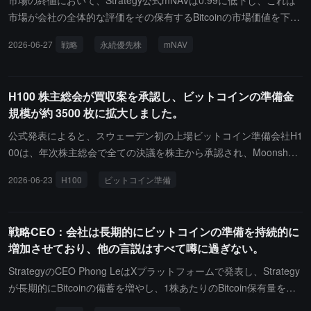
市場の終値において、Strategy公式mNAVは0.99に低下し、これは
市場が会社の全体的な評価をその保有するBitcoinの市場価値を下回
っていることを意味します。同時に、永続優先株STRCは100ドル
2026-06-27
戦略
永続優先株
mNAV
の清算価値に対して約25%のディスカウントとなっています。
H100 株主総会が買収案を承認し、ビットコインの準備金
規模が約 3500 枚に拡大しました。
公式発表によると、スウェーデン初の上場ビットコイン準備会社H1
00は、年次株主総会で全ての決議を株主から承認され、Moonshot
ASおよびNever Say Die ASに関連する対価株式の発行と取得を承
2026-06-23
H100
ビットコイン準備
認されました。この取引が完了した後、H100のビットコイン準備
は1,051枚から約3,500枚に増加します。
戦略CEO：会社は長期的にビットコインの準備を持続的に
増加させており、他の言説はすべて噂に過ぎない。
StrategyのCEO Phong LeはXプラットフォームで発表し、Strategy
が長期的にBitcoinの備蓄を増やし、1株あたりのBitcoin保有量を増
加させていると述べました。他の言説はただの噂に過ぎません。