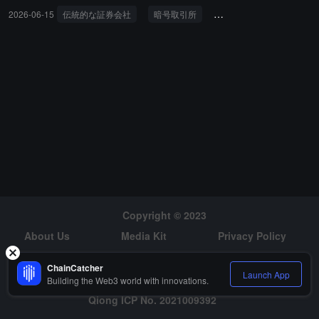
2026-06-15
伝統的な証券会社
暗号取引所
人材の流動
キャリア
Copyright © 2023
About Us
Media Kit
Privacy Policy
Risk Warning
Hiring
ChainCatcher
Launch App
Building the Web3 world with innovations.
Qiong ICP No. 2021009392