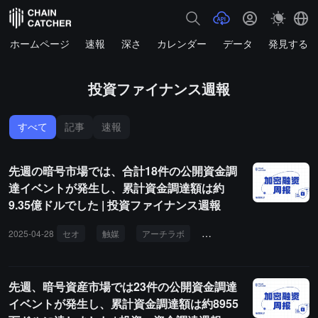
ホームページ
速報
深さ
カレンダー
データ
発見する
投資ファイナンス週報
すべて
記事
速報
先週の暗号市場では、合計18件の公開資金調
達イベントが発生し、累計資金調達額は約
9.35億ドルでした | 投資ファイナンス週報
2025-04-28
セオ
触媒
アーチラボ
アナログ
マスクネット
先週、暗号資産市場では23件の公開資金調達
イベントが発生し、累計資金調達額は約8955