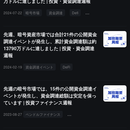
万ドルに達しました | 投資・資金調達週報
2024-07-22
暗号市場
資金調達
Defi
インフラ
投資ファイ
先週、暗号資産市場では合計21件の公開資金
調達イベントが発生し、累計資金調達額は約
13790万ドルに達しました | 投資・資金調達
週報
2024-02-19
資金調達イベント
DeFi
インフラ
ゲームトラック
先週の暗号市場では、15件の公開資金調達イ
ベントが発生し、資金調達総額は安定を保っ
ています | 投資ファイナンス週報
2023-08-27
ペンドルファイナンス
アライアンスDAO
CMTデジタル