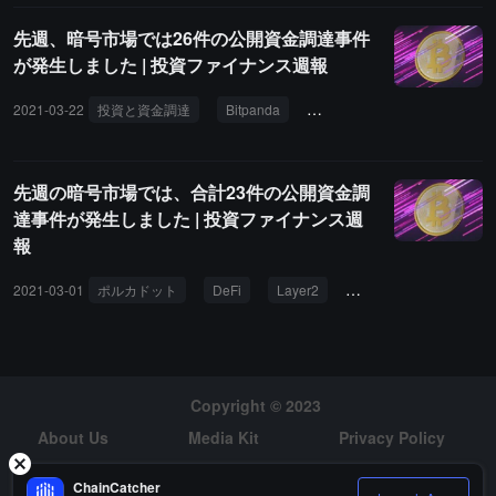
先週、暗号市場では26件の公開資金調達事件
が発生しました | 投資ファイナンス週報
2021-03-22
投資と資金調達
Bitpanda
OpenSea
Anchor
L
先週の暗号市場では、合計23件の公開資金調
達事件が発生しました | 投資ファイナンス週
報
2021-03-01
ポルカドット
DeFi
Layer2
投資と資金調達
Copyright © 2023
About Us
Media Kit
Privacy Policy
Risk Warning
Hiring
ChainCatcher