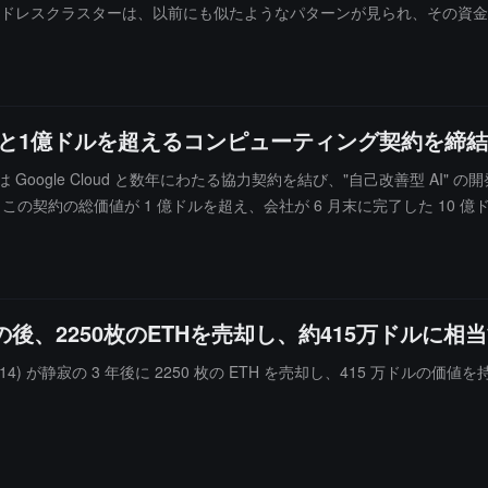
ドレスクラスターは、以前にも似たようなパターンが見られ、その資金はその後
 Cloudと1億ドルを超えるコンピューティング契約を締結
ndil は Google Cloud と数年にわたる協力契約を結び、"自己改善
ールは、この契約の総価値が 1 億ドルを超え、会社が 6 月末に完了した 
ud が提供する TPU と NVIDIA GPU の計算リソース、さらにホスティ
ndil は "再帰的自己改善" AI の開発に取り組んでおり、これは A
ップ AI ラボが注目している研究分野でもあります。
後、2250枚のETHを売却し、約415万ドルに相
..2d14) が静寂の 3 年後に 2250 枚の ETH を売却し、415 万ドルの