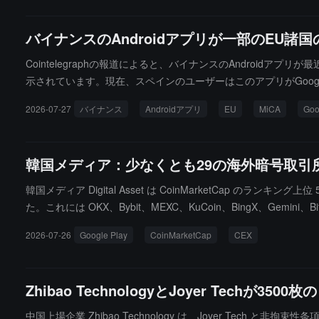
バイナンスのAndroidアプリが一部のEU諸国の
Cointelegraphの報道によると、バイナンスのAndroid
示されています。現在、スペインのユーザーはこのアプリがGoog
とを示しています。市場の関心は、バイナンスがEUの「暗号資産
2026-07-27
バイナンス
Androidアプリ
EU
MiCA
Go
移行期間の終了前後に一部のEUユーザーに対して、特定のサー
韓国メディア：少なくとも29の海外暗号取引所が
韓国メディア Digital Asset は CoinMarketCap の
た。これには OKX、Bybit、MEXC、KuCoin、BingX、Gemini、B
2026-07-26
Google Play
CoinMarketCap
CEX
Zhibao TechnologyとJoyer Tec
中国上場企業 Zhibao Technology は、Joyer Tech