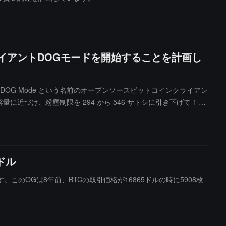
クライアントDOGモードを開始することを計画し
とした、DOG Mode という名前のオープンソースビットコインクライアン
容量に近づけ、粉塵制限を 294 から 546 サトシに引き下げて 1 サ
案は、ユーザーによるアクティブなソフトフォークを通じて任意のデータを
ドの転送ルールを変更するだけで、十分なノードが稼働し、マイナー
述べており、現在はコードベースやバージョンは存在せず、開発者にコードの
ドル
す。このOGは8年前、BTCの取引価格が16865ドルの時に5908枚