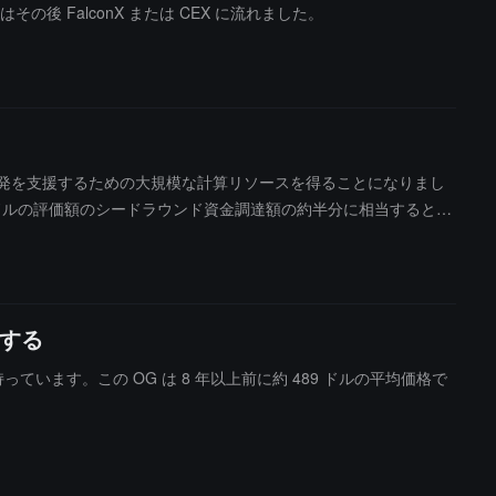
 FalconX または CEX に流れました。
型 AI" の開発を支援するための大規模な計算リソースを得ることになりまし
10 億ドルの評価額のシードラウンド資金調達額の約半分に相当すると明
ングされた AI トレーニングクラスターを受け取り、自己能力を持続的に最
I システムが継続的な反復、自学習、最適化を通じて自身の性能を向上さ
当する
価値を持っています。この OG は 8 年以上前に約 489 ドルの平均価格で