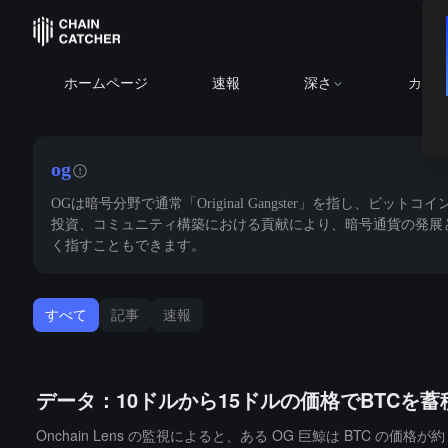
ホームページ
速報
深さ
カレ
og
OGは暗号分野で通常「Original Gangster」を指
投資、コミュニティ構築における貢献により、暗号通貨の発展
く指すこともできます。
すべて
記事
速報
データ：10ドルから15ドルの価格でBTCを
Onchain Lens の監視によると、ある OG 巨鯨は BTC の価格