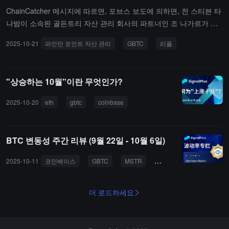
ChainCatcher 메시지에 따르면, 포브스 보도에 의하면, 전 스티븐 타
나밤이 소속된 골든트리 자산 관리 회사의 파트너인 조 나가르가 독
립적으로 운영되는 3억 달러 규모의 헤지 펀드를 출범하고 있으며,
2025-10-21
파인만 포인트 자산 관리
GBTC
리플
이는 그의 팀이 암호화폐에 집중하는 투자 회사인 리퍼블릭에서 공식
적으로 분리된 것을 의미합니다.현재 나가르와 그의 팀은 페인만 포
인트 자산 관리라는 이름으로 독립적으로 운영되고 있으며, 이 투자
"상승하는 10월"이란 무엇인가?
회사는 디지털 자산 시장과 최첨단 기술에 집중하고 있습니다. 여러
번의 변화를 겪었음에도 불구하고, 이 펀드의 성과는 여전히 뛰어납
2025-10-20
eth
gbtc
coinbase
니다. 페인만 포인트 자산 관리에 따르면, 2022년 설립 이후, 6억 달
러 규모의 스위스 펀드 L1D와 뉴욕 블록체인 투자 그룹을 포함한 지
지자들은 42% 이상의 연환산 순수 수익률을 달성했습니다. 그들의
BTC 변동성 주간 리뷰 (9월 22일 - 10월 6일)
성공적인 거래에는 기초 자산보다 40% 낮은 할인 가격으로 그레이스
케일 비트코인 신탁(GBTC)을 매입하고, 성과가 뛰어난 탈중앙화 거
2025-10-11
코인베이스
GBTC
MSTR
BTC
ETH
래소 하이퍼리퀴드에 초기 투자하며, 리플에 대한 지분 투자가 포함
됩니다.
더 로드하세요