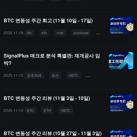
BTC 历史总净流出达 255.74 亿美元。其次为富达 (Fidelity） ETF F
BTC，单日净流出为 1.52 亿美元，目前 FBTC 历史总净流入达 117.
64 亿美元。截至发稿前，比特币现货 ETF 总资产净值为 1167.35 亿
BTC 변동성 주간 회고 (11월 10일 - 17일)
美元，ETF 净资产比率（市值较比特币总市值占比）达 6.51%，历
史累计净流入已达 573.39 亿美元。
2025-11-19
btc
eth
mstr
coinbase
gbtc
SignalPlus 매크로 분석 특별판: 재개공사 임
박?
2025-11-12
암호화폐
옵션
GBTC
변동성
BTC 변동성 주간 리뷰 (11월 3일 - 10일)
2025-11-12
BTC
ETH
GBTC
Coinbase
MSTR
BTC 변동성 주간 리뷰 (10월 27일 - 11월 3일)