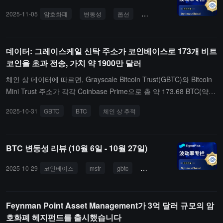
2025-11-05
암호화폐
변동성
옵션
GBTC
$MSTR
데이터: 그레이스케일 신탁 주소가 코인베이스로 173개 비트
코인을 초과 전송, 가치 약 1900만 달러
체인 상 데이터에 따르면, Grayscale Bitcoin Trust(GBTC)와 Bitcoin
Mini Trust 주소가 각각 Coinbase Prime으로 총 약 173.68 BTC(약 1
909만 달러)를 이체했습니다. 이 중: Grayscale Bitcoin Mini Trust는
2025-10-31
GBTC
BTC
체인 상 추적
79.68 BTC(약 876만 달러)를 이체했으며; Grayscale Bitcoin Trust는
94 BTC(약 1033만 달러)를 이체했습니다.
BTC 변동성 리뷰 (10월 6일 - 10월 27일)
2025-10-29
코인베이스
mstr
gbtc
btc
eth
Feynman Point Asset Management가 3억 달러 규모의 암
호화폐 헤지펀드를 출시했습니다