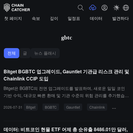
첫 페이지
속보
깊이
일정표
데이터
발견하다
gbtc
전체
글
뉴스 플래시
Bitget BGBTC 업그레이드, Gauntlet 기관급 리스크 관리 및
Chainlink CCIP 도입
Bitget은 BGBTC의 전면 업그레이드를 발표하며, 새로운 일일 코인
기반 수익, 대규모 빠른 환매 및 기관 수준의 위험 관리를 추가했습니
다. 이번 업그레이드에서는 독립 Curator 메커니즘도 도입되어, DeFi
2026-07-31
Bitget
BGBTC
Gauntlet
Chainlink
리스크 관리
위험 관리 기관 Gauntlet가 기본 수익 전략의 감독 및 위험 관리를 담
당하며, 자산 관리 외에 독립적인 전략 검토를 추가하여 포트폴리오
모니터링, 위험 통제 및 장기 수익 지속 가능성을 강화합니다. 현재 B
데이터: 비트코인 현물 ETF 어제 총 순유출 8486.01만 달러,
GBTC는 Morph 체인에서 수익 전략을 배포할 수 있으며, 다중 체인