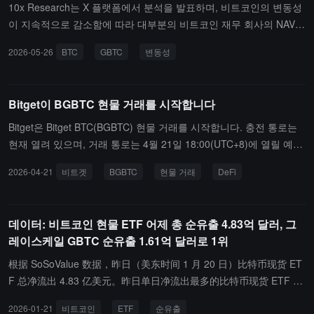
러에 달합니다. 기사 발행 시점 기준으로 비트코인 현물 ETF 총 자산
10x Research는 X 플랫폼에서 분석을 발표하며, 비트코인의 변동성
순가치는 833.29억 달러이며, ETF 순자산 비율(시가총액 대비 비트
이 지속적으로 감소함에 따라 대부분의 비트코인 재무 회사의 NAV
코인 총 시가총액 비율)은 6.25%에 달하고, 역사적으로 누적 순유입
프리미엄이 명확히 축소되었고, 일부는 심지어 큰 할인으로 전환되었
2026-05-26
BTC
GBTC
변동성
은 535.6억 달러에 이릅니다.
으며, 관련 투자자들의 손실이 이미 나타나기 시작했다고 지적했습니
다.역사적으로, 그레이스케일의 GBTC는 2022년 12월에 한때 47%
의 할인이 발생했으며, 당시 투자자들은 이 제품을 통해 1만 달러 이
Bitget이 BGBTC 현물 거래를 시작합니다
하의 내재 가격으로 비트코인을 구매할 수 있었습니다. 시장은 전통
금융의 암호 자산 포장 제품을 "비트코인 레버리지 도구"로 잘못 인식
Bitget은 Bitget BTC(BGBTC) 현물 거래를 시작합니다. 충전 통로는
했지만, 이러한 구조는 실제로 옵션 제품과 더 유사합니다: 변동성이
현재 열려 있으며, 거래 통로는 4월 21일 18:00(UTC+8)에 열릴 예정
상승할 때 내재 가치가 확대되고, 변동성이 하락할 때는 평가가 압축
입니다.전해진 바에 따르면, BGBTC는 Bitget이 출시한 원주율 BTC
2026-04-21
비트겟
BGBTC
현물 거래
DeFi
됩니다.
와 1:1로 연동되는 생태 자산으로, Bitget 계좌 내에서 보유하기만 하
면 매일 자동으로 BGBTC의 체인上的 DeFi 수익을 얻을 수 있습니
다. 더 많은 제품 상세 정보는 Bitget 공식 플랫폼에서 확인할 수 있습
데이터: 비트코인 현물 ETF 어제 총 순유출 4.83억 달러, 그
니다.
레이스케일 GBTC 순유출 1.61억 달러로 1위
根据 SoSoValue 数据，昨日（美东时间 1 月 20 日）比特币现货 ET
F 总净流出 4.83 亿美元。昨日单日净流出最多的比特币现货 ETF 为
灰度（Grayscale）ETF GBTC，单日净流出为 1.61 亿美元，目前 G
2026-01-21
비트코인
ETF
순유출