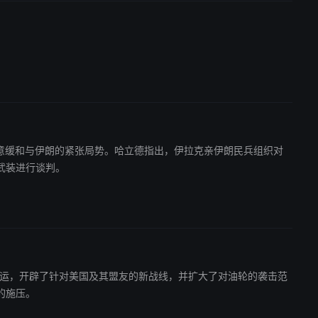
罕默德有意缓和与伊朗的紧张局势。哈立德指出，伊拉克亲伊朗民兵组织对
武装进行谈判。
施海上禁运，开辟了针对美国及其盟友的新战线，并扩大了对油轮的袭击范
的施压。