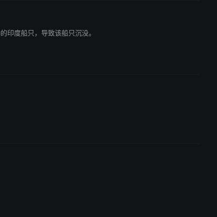
哈港的印度船只，导致该船只沉没。
。