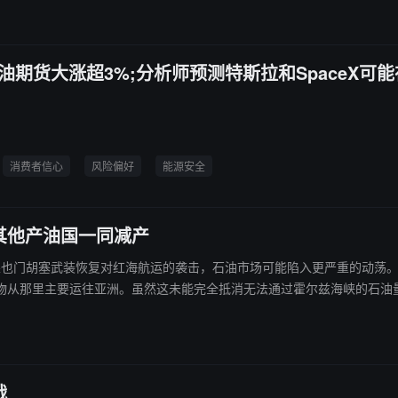
油期货大涨超3%;分析师预测特斯拉和SpaceX可能在2
消费者信心
风险偏好
能源安全
其他产油国一同减产
告称，如果也门胡塞武装恢复对红海航运的袭击，石油市场可能陷入更严重的
要运往亚洲。虽然这未能完全抵消无法通过霍尔兹海峡的石油量，但已帮助限制了全
数百万桶原油被滞留。届时，沙特可能被迫与科威特和伊拉克一道减产。
战