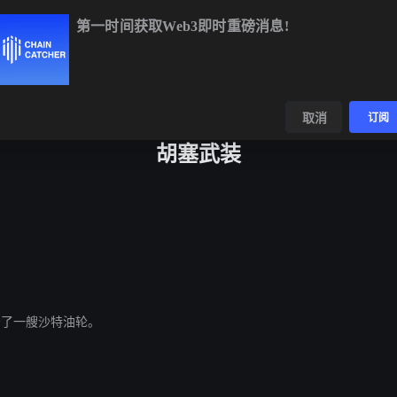
第一时间获取Web3即时重磅消息!
BTC
$64,409.97
-0.39%
ETH
$1,905.45
-0.13%
BN
数据
发现
取消
订阅
胡塞武装
袭击了一艘沙特油轮。