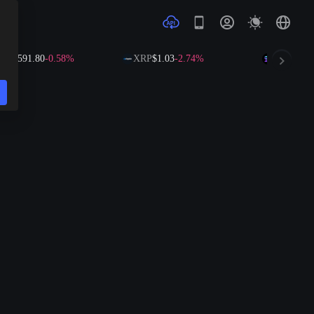
B
$591.80
-0.58%
XRP
$1.03
-2.74%
SOL
$72.86