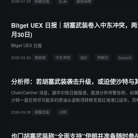
2026-07-29
胡塞武装
红海
曼德海峡
Bitget UEX 日报｜胡塞武装卷入中东冲突，两
月30日)
Bitget UEX 日报
2026-03-30
美联储
中东冲突
油价
特斯拉
SpaceX
分析师：若胡塞武装袭击升级，或迫使沙特与
ChainCatcher 消息，据华尔街日报报道，能源分析师警
沙特一直在将尽可能多的原油从波斯湾转移至其红海港口延布，货物从那里主
的袭击使油轮靠近延布变得过于危险，那么中东地区每天将有多达
2026-03-28
胡塞武装
沙特
也门胡塞武装称“全面支持”伊朗并准备随时参