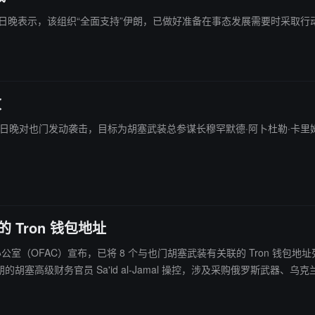
胡塞 5 日晚表示，该组织“全面支持”伊朗，已做好准备在事态发展需要时采取行
败
4 日晚对也门发动袭击，目标为胡塞武装总参谋长穆罕默德·阿卜杜勒·卡里姆·加马里及
。
 Tron 钱包地址
资产控制办公室（OFAC）宣布，已将 8 个与也门胡塞武装有关联的 Tron 钱
，频繁使用 USDT，部分交易金额达 100 万美元。