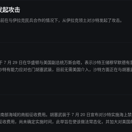
发起攻击
塞武装此前在与伊拉克民兵合作的情况下，从伊拉克领土对沙特发起了攻击。
·萨勒曼于 7 月 29 日在华盛顿与美国副总统万斯会晤，表示沙特王储穆
沙特有能力应对也门胡塞武装，目前无需美国介入，沙特方面正在与胡塞
途经红海南部海域的商船征收费用。胡塞武装于 7 月 20 日宣布对沙特实
征收费用，尚未确定实施时间，此举旨在使该做法常态化，并加大对美国