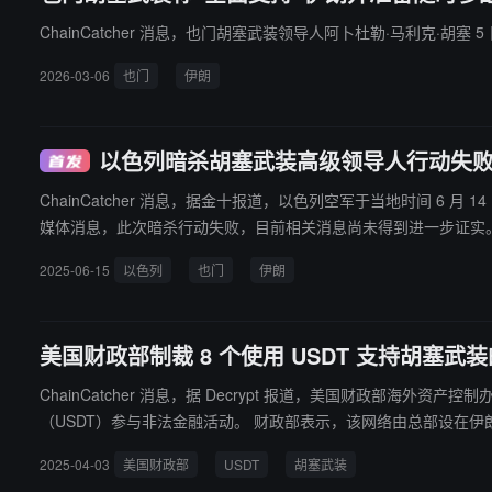
ChainCatcher 消息，也门胡塞武装领导人阿卜杜勒·马利克·
2026-03-06
也门
伊朗
以色列暗杀胡塞武装高级领导人行动失
ChainCatcher 消息，据金十报道，以色列空军于当地时间 6 月 1
媒体消息，此次暗杀行动失败，目前相关消息尚未得到进一步证实
2025-06-15
以色列
也门
伊朗
美国财政部制裁 8 个使用 USDT 支持胡塞武装的
ChainCatcher 消息，据 Decrypt 报道，美国财政部海外
（USDT）参与非法金融活动。 财政部表示，该网络由总部设在伊朗的胡塞高级财务官员 Sa'id al-Jamal 操控，涉及采购俄罗斯武器、乌克兰被盗粮食等敏感商品，并运往胡塞控制区。Sa'id al-Jamal 自 202
1 年起已被列为全球特别指定恐怖分子。这些钱包自 2023 年起活跃
2025-04-03
美国财政部
USDT
胡塞武装