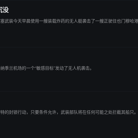
沉没
报道称，胡塞武装今天早晨使用一艘装载炸药的无人艇袭击了一艘正驶往也门穆
西南部纳季兰机场的一个“敏感目标”发动了无人机袭击。
继续对沙特的封锁行动，只要条件允许，武装部队将在任何可能之处拦截其船只