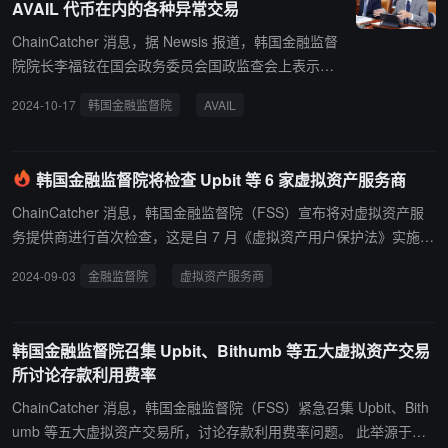
AVAIL 代币在内的各种异常交易
O（DGD），其上市时间为 77 天。
ChainCatcher 消息，据 Newsis 报道，韩国金融监督
院院长李福铉在国会政务委员会国政监查会上表示，
正在对多种加密货币的异常交易进行调查，其中包括
2024-10-17
韩国金融监督院
AVAIL
Bithumb
异常交易
AVAIL 代币在 Bithumb 交易所上的可疑交易行为。他
还表示，金融监管部门正在持续完善异常交易检测系
统，并处理多起相关调查案件，以此增强市场信心。
韩国金融监督院将检查 Upbit 等 6 家虚拟资产服务商
据悉，AVAIL 代币于 2024 年 7 月 23 日在 Bithumb
上市，初始价格为 236 韩元。上市后 15 分钟内，其
ChainCatcher 消息，韩国金融监督院（FSS）宣布将对虚拟资产服
价格暴涨超过 1300%，但在不到 24 小时内又跌回 2
务提供商进行首次检查，这是自 7 月《虚拟资产用户保护法》实施以
00 韩元左右，引发市场对价格操纵的质疑。 民主党
来的首次行动。FSS 计划检查 6 家机构，其中包括 2 家韩元市场交
2024-09-03
金融监督院
虚拟资产服务商
议员闵炳德指出，AVAIL 代币事件暴露了 Bithumb 异
易所、3 家代币市场交易所和 1 家钱包/托管服务提供商。值得注意的
常交易监测系统的缺陷。他透露，Bithumb 曾表示只
是，Upbit、Bithumb、Coinone、Gopax 和 Korbit 等主要韩元市场
有占总发行量 5% 以上的交易才会被视为异常交易，
交易所中将有 2 家被选为检查对象。 检查重点包括法规遵守情况、
韩国金融监督院召集 Upbit、Bithumb 等五大虚拟资产交易
这一标准显然未能有效防范此类事件的发生。 李福铉
用户保护体系、内部控制机制和不公平交易监管等。FSS 将审查用户
所讨论存款利用费率
院长承诺，金融监督院将继续关注并调查各类可疑的
资产管理、冷钱包使用、保险和准备金状况、交易记录维护以及异常
加密货币交易活动，努力提升市场透明度和投资者保
交易监控系统等方面。对于违法行为，FSS 表示将严格制裁以维护市
ChainCatcher 消息，韩国金融监督院（FSS）紧急召集 Upbit、Bith
护。 此前消息，韩议员要求获取 Bithumb 上 AVAIL
场秩序，同时支持事业者加强自律监管。
umb 等五大虚拟资产交易所，讨论存款利用费率问题。 此举源于近