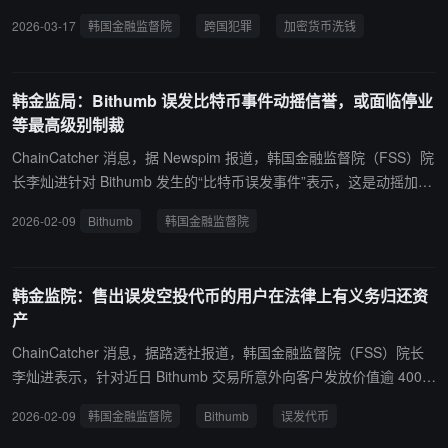
“阻断跨国犯罪资金公私合作业务协议”，该计划旨在通过关联分析海
2026-03-17
韩国金融监督院
跨国犯罪
加密货币洗钱
外信用卡使用明细和出入境记录，从源头上切断电话诈骗及虚拟资产
犯罪的资金链。以往由于各机构间信息断层，关税厅虽有出入境数据
却无法实时监控异常海外消费，而信用卡公司虽有支付数据却不掌握
韩金监局：Bithumb 误发比特币事件动摇信誉，或面临停业
持卡人的通关动态。根据新机制，关税厅将向信用卡公司提供高风险
等最高级别制裁
交易动向，金融监督院则制定指导方针，授权信用卡公司在发现异常
时直接采取中断交易等实效性措施。韩国金融监督院院长 Lee Chan-j
ChainCatcher 消息，据 Newspim 报道，韩国金融监督院（FSS）院
in 表示，此举标志着韩国已建立起从源头上阻断犯罪收益向海外流出
长李灿进针对 Bithumb 发生的“比特币误发事件”表示，这是动摇加密
的常态化监控体系。该系统将重点针对利用海外信用卡在境外 ATM
货币交易所信誉的严重事件。他指出，Bithumb 实际仅持有约 4.2 万
2026-02-09
Bithumb
韩国金融监督院
机套现、并通过加密货币进行洗钱的换汇行为实施精准打击。
枚比特币，此次误发暴露了“账簿交易”在缺乏安全保障的情况下交易
虚构资产的严重风险。 他强调，若调查确认存在违法过失，将采取包
括罚款、停业在内的最高级别制裁，并建议在未来的《数字资产基本
韩金监院：售出误发空投代币的用户在法律上有义务归还资
法》中加入可撤销或限制准入许可的条款，以加强对交易所内部控制
产
的监管。 该事件发生于 2 月 6 日，Bithumb 在发放奖励时误向 249
名客户每人发放 2000 枚比特币（原计划为 2000 韩元），总计涉及
ChainCatcher 消息，据路透社报道，韩国金融监督院（FSS）院长
62 万枚比特币，按当时价格计算价值约 61 万亿韩元（约 450 亿美
李灿进表示，针对近日 Bithumb 交易所意外向客户发放价值逾 400
元）。Bithumb 在 20 分钟内拦截了交易，但仍有 125 枚比特币被卖
亿美元比特币的事件，显示出加密货币领域存在结构性漏洞，急需加
2026-02-09
韩国金融监督院
Bithumb
误发代币
出。
强监管。李灿进强调，售出误发代币的用户在法律上有义务归还资