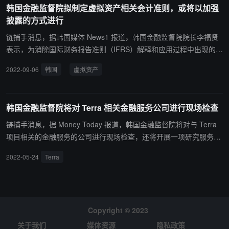
韩国金融监督院拟制定虚拟资产相关会计准则，或将以加强
诉至最高法院以寻求最终判决，他们将尽可能行使自卫权。韩联社文
披露的方式进行
章评论称，这意味着实际引渡或需要相当长的时间。（来源链接）
链捕手消息，据韩国媒体 News1 报道，韩国金融监督院院长李福贤
表示，为消除国际财务报告准则（IFRS）解释和应用过程中出现的会
计处理不确定性，计划制定虚拟资产、制药和生物相关会计准则，目
2022-09-06
韩国
虚拟资产
前正在对虚拟资产相关会计准则进行讨论，当下正在财务报表附注中
列出，或将以加强披露的方式进行。 此外，李院长表示：“如果特定
企业持有虚拟资产，就允许在注释中记载或作为其他公示事项进行公
韩国金融监督院将对 Terra 相关金融服务公司进行现场检查
示，这是现在的政策方向”。 据悉，韩国金管局此前于 7 月 28 日和
韩国会计标准院等讨论虚拟资产相关会计监管问题。（来源链接）
链捕手消息，据 Money Today 报道，韩国金融监督院将对与 Terra
项目相关的金融服务的公司进行现场检查，还将开展一项研究服务，
以分析在韩国国内交易所流通的虚拟资产的风险，并按风险特征对其
2022-05-24
Terra
进行分类，计划将这些信息披露给交易所用以评估是否上线、项目估
值以及后续研究和分析。 此外，据韩国金融服务委员会金融分析院
（FIU）提供的数据显示，在 LUNA 崩盘之后，韩国 LUNA 投资者增
加了 18 万人，达到 28 万用户。（来源链接）
Copyright © 2023
关于我们
媒体资源
隐私政策