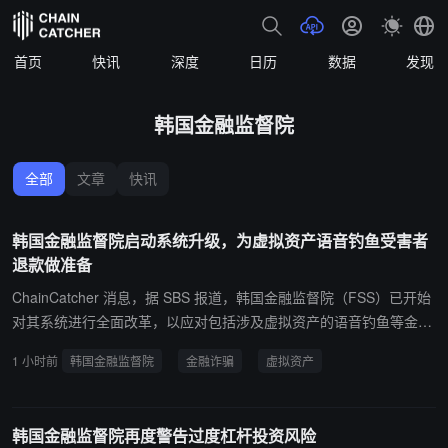
首页
快讯
深度
日历
数据
发现
韩国金融监督院
全部
文章
快讯
韩国金融监督院启动系统升级，为虚拟资产语音钓鱼受害者
退款做准备
ChainCatcher 消息，据 SBS 报道，韩国金融监督院（FSS）已开始
对其系统进行全面改革，以应对包括涉及虚拟资产的语音钓鱼等金融
诈骗造成的损失赔偿问题。FSS 于 8 月 6 日启动“金融诈骗损失赔偿
1 小时前
韩国金融监督院
金融诈骗
虚拟资产
系统改进项目”。该项目旨在改革现有的以韩元为中心的赔偿计算系
统，为今年 10 月起将虚拟资产损失纳入赔偿范围做好准备。目前的
系统主要根据以韩元计价的损失来计算赔偿金额，但改革后将采用赔
韩国金融监督院再度警告过度杠杆投资风险
偿比例，并考虑所涉虚拟资产的类型和数量。此外，在暂停支付时，