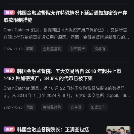
产。 此外，针对“幽灵代币”（超发资产）及比特币现货 ETF 产品的
推出，金监院表示将持谨慎态度，并计划通过“数字资产基本法”二次
韩国金融监督院允许特殊情况下延后通知加密资产存
立法进一步扩大监管范围。 Bithumb 曾于上周五在发放促销奖励时误
取款限制措施
发了 62 万枚比特币，引发平台抛售潮。目前，金融当局初步调查显
示，误发的比特币中 99.7% 已被追回；在交易暂停前已售出的 1,786
ChainCatcher 消息，根据韩国《虚拟资产用户保护法》，交易所需
枚比特币中，93% 也已追回。
在阻止存取款前事先通知用户原因。然而，金融监督院最新发布的
“不采取行动意见书”指出，在出现黑客攻击、洗钱或诈骗等紧急情况
2024-11-18
韩国
金融监督院
加密资产
交易所
时，交易所可延后通知并优先实施存取款限制。 同时，该规定附加了
严格的条件：需综合评估限制事由是否可预见以及延后通知的必要
性。对于行政或调查机构提出的特殊要求，金融监督院也强调，若无
韩国金融监督院：五大交易所自 2018 年起共上市
正当理由，仍须坚持事先通知原则，以保护投资者权益不受侵害。
1482 种加密资产，34.9% 的代币已被下架
ChainCatcher 消息，据 10 月 22 日韩国金融监督院提交的数据显
示，从 2018 年 1 月至 2024 年 8 月，五大韩国交易所（Upbit、Bith
umb、Coinone、Korbit、Gopax）共上市了 1482 种加密资产，其中
2024-10-23
韩国
金融监督院
交易所
加密资产
517 种（占 34.9%）被下架。 这些被下架的 517 种加密资产的平均
上市时间长为 748 天（约 2 年 18 天），但其中超过一半（54.0%）
的加密资产在上市不到两年内就被下架。有 107 种（20.7%）的代币
韩国金融监督院院长：正调查包括
甚至未能坚持一年。上市时间最短的是 2018 年 1 月下架的 DigixDA