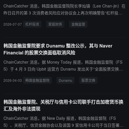
虚拟资产的韩元兑换价值也将纳入计算。
ChainCatcher 消息，韩国金融监督院院长李灿镇（Lee Chan-jin）在
昨日召开的第 3 次消费者风险应对协议会上再次明确警告“杠杆投资
现象正向整个金融业扩散，可能严重损害家庭财务健全性”。李灿镇
2026-07-07
杠杆投资
家庭财务
金融监管
强调，家庭金融资产过度集中于特定资产，或使用超出承受能力的杠
杆投资时，不仅面临巨大损失风险，还会严重削弱家庭整体财务健
康。此外，李灿镇要求金融公司必须在设计、制造、销售金融产品的
韩国金融监督院要求 Dunamu 整改公示，其与 Naver
全过程中，充分说明杠杆投资的结构与风险，并严格管理避免诱导
Financial 的股票交换面临取消风险
“借钱投资”的销售行为。
ChainCatcher 消息，据 Money Today 报道，韩国金融监督院（FS
S）于 4 月 3 日向 Upbit 运营方 Dunamu 发出关于“全面股票交换与
转移决定”主要事项报告的整改命令。FSS 指出，Dunamu 于 3 月 30
2026-04-03
韩国金融监督院
Dunamu
股票交换
日提交的报告中，关于“未来公司结构重组计划”及“其他投资判断相关
重要事项”存在重要遗漏或虚假记载。 Dunamu 在报告中明确表示，
由于需获得公正交易委员会的审批，以及需根据《信用信息法》和
韩国金融监督院、关税厅与信用卡公司联手打击加密货币换
《特定金融信息法》完成大股东变更申报，此次股票交换可能面临延
汇及海外非法提现
迟或取消的风险。此外，韩国正在审议中的《数字资产基本法》立法
进程也可能对该交易产生重大影响。
ChainCatcher 消息，据 New Daily 报道，韩国金融监督院（FS
S）、关税厅、信贷金融协会以及该国 9 家信用卡公司于当日签署了