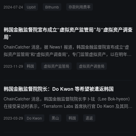
异常交易数据，正调查潜在价格操纵情况。
期交易所间费率竞争加剧，尤其 是Bithumb 一度将年化利率提至 4.
2024-07-24
Upbit
Bithumb
存款利用费率
0% 后撤回。FSS 强调利用费率应合理计算，要求交易所详细报告存
款运作和费率计算方法。
韩国金融监督院宣布成立“虚拟资产监管局”与“虚拟资产调查
局”
ChainCatcher 消息，据 News1 报道，韩国金融监督院宣布成立“虚
拟资产监管局”和“虚拟资产调查局”，专门监管虚拟资产，以在明年 7
月《虚拟资产用户保护法》实施之前建立市场秩序。 据悉，虚拟资产
2023-11-29
韩国
虚拟资产监管局
虚拟资产调查局
监管局是虚拟资产监管部门，负责虚拟资产经营者的监督检查、市场
监测、制度完善等工作。此外，其计划建立虚拟资产相关的监管体
系，稳定市场。虚拟资产调查局是一个专注于通过不公平交易调查打
韩国金融监督院院长：Do Kwon 等希望被遣返韩国
击扰乱市场行为的部门。关键是要防止不公平交易扰乱市场秩序，给
用户造成损害。 虚拟资产监管局局长将由现任金融投资监察局第二局
ChainCatcher 消息，韩国金融监督院院长李卜铉（Lee Bok-hyeon）
长李贤德（音译）担任。此外，现任会计监督第一局局长文正浩（音
在接受采访时表示，“Terraform Labs 首席执行官 Do Kwon 及其同事
译）将担任虚拟资产调查局局长。
希望被遣返韩国。”此前该国检方还表示，正在尽最大努力（例如派
2023-03-29
Do Kwon
黑山
韩国
遣返
遣调查人员）以遣返 Do Kwon。 据此前报道，Do Kwon 在黑山的法
律代表 Voislav Zetsevich 接受采访时表示，对于 Do Kwon 涉护照造
假案，其已对一审判决向高等法院提起上诉，若败诉，还会将此案上