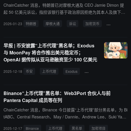
控或完全自动化武器的立场。”“我们将通过法律途径对任何供应链风
ChainCatcher 消息，特朗普已对摩根大通及 CEO Jamie Dimon 提
险认定提出质疑。”
起 50 亿美元诉讼，指控该银行基于政治原因拒绝为其本人及旗下企
业提供金融服务，他周末曾在 Truth Social 平台预告将采取法律行
2026-01-23
特朗普
摩根大通
诉讼
加密货币
去银行化
动。特朗普家族声称正是因为遭大型银行列入黑名单，才被迫投身加
密货币产业。 其子小唐纳德表示“我们进入加密货币是因为被去银行
化”。而特朗普家族支持的 World Liberty Financial 本月已申请银行牌
早报 | 币安披露“上币代理”黑名单；Exodus
照，力推稳定币业务。
与 MoonPay 将合作推出美元稳定币；
OpenAI 据传拟从亚马逊融资至少 100 亿美元
2025-12-18
币安
上币代理
Exodus
MoonPay
稳定币
Binance“上币代理”黑名单：Web3Port 合伙人与前
Pantera Capital 成员等在列
ChainCatcher 消息，Binance 今日披露“上币代理”部分黑名单，为 Bi
tABC、Central Research、May / Dannie、Andrew Lee、Suki Yan
g、Fiona Lee、Kenny Z。Binance 表示此名单并非详尽列表，切勿
2025-12-17
Binance
上币代理
黑名单
加密项目
相信任何“上币代理”。基于公开渠道获取的以上个人或实体相关信息