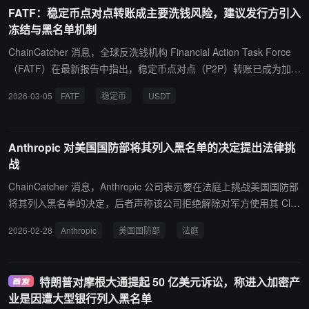
出，Circle 冻结了 16 个与不同业务相关的热钱包内的 USDC 余额，
FATF：稳定币点对点转账成主要洗钱风险，建议发行方引入
ZachXBT 称此举与一起尚未公开的美国民事案件有关，且该案件处
冻结与黑名单机制
于保密状态。 ZachXBT 对此次冻结行动提出严厉批评，称相关方未
提供任何冻结依据，并表示这是其从业 5 年以来见过的最不称职的冻
ChainCatcher 消息，全球反洗钱机构 Financial Action Task Force
结操作之一。MetaMask 安全研究员 Taylor Monahan 亦在社交媒体
（FATF）在最新报告中指出，稳定币点对点（P2P）转账已成为加密
发文批评 Circle 缺乏问责机制。目前，Circle 尚未就上述具体钱包或
生态中的关键洗钱风险来源，尤其是在用户通过未托管钱包直接交易
2026-03-05
FATF
稳定币
USDT
冻结的法律依据发表公开声明。
时，由于缺乏受监管中介，相关活动更难追踪与监管。FATF 表示，
稳定币目前已成为非法加密交易中最常使用的虚拟资产。根据 Chain
alysis 数据，2025 年约 1540 亿美元的非法加密交易中，约 84% 涉
Anthropic 对美国国防部将其列入黑名单的决定提出法律挑
及稳定币。报告建议各司法辖区要求稳定币发行方具备技术能力，在
战
必要时对涉及可疑地址的资产进行冻结、销毁或列入黑名单，并在智
能合约中嵌入允许名单（allow-list）和拒绝名单（deny-list）等合规
ChainCatcher 消息，Anthropic 公司表示要在法庭上挑战美国国防部
功能。FATF 指出，与价格波动较大的比特币和以太坊相比，稳定币
将其列入黑名单的决定，后者声称该公司拒绝解除对军方使用其 Cla
如 Tether (USDT) 和 USD Coin (USDC) 因价格稳定、流动性高且便
ude 模型的所有限制。该公司还表示，对不断升级的争端感到“非常
2026-02-28
Anthropic
美国国防部
法庭
于跨境转移，正被越来越多犯罪网络用于资金转移和洗钱活动。此
难过”。这家前沿人工智能公司正在做自特朗普重返白宫以来很少有
外，报告还提到，朝鲜相关黑客组织和与伊朗有关的实体正在利用稳
其他公司做的事情，即直接公开地挑战特朗普政府。 特朗普和国防部
定币清洗网络犯罪所得，并通过场外交易商或点对点平台将资金兑换
长赫格塞斯周五早些时候威胁要通过“供应链风险”认定切断 Anthropic
特朗普对摩根大通提起 50 亿美元诉讼，称进入加密产
为法币。FATF 呼吁加强对稳定币发行方的监管，并推动加密行业更
与众多客户的联系，这种做法历来只针对“外国敌对势力”。Anthropic
业是因遭大型银行列入黑名单
广泛采用区块链分析工具及“旅行规则”等反洗钱措施。
声明称：“无论‘战争部’如何恐吓或惩罚，都不会改变我们对大规模监