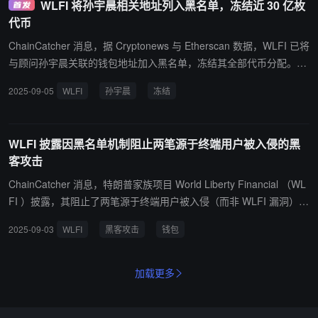
WLFI 将孙宇晨相关地址列入黑名单，冻结近 30 亿枚
资产。50 起（约 18.4%）所有者报告了违规行为；团队应他们的要
代币
求将这些地址列入黑名单，以帮助保护/追回资金。5 起（约 1.8%）
被标记为高风险敞口（安全风险正在审查中）。1 起（约 0.4%）涉
ChainCatcher 消息，据 Cryptonews 与 Etherscan 数据，WLFI 已将
嫌挪用其他持有人资金；正在进行全面的内部审查。WLFI 称不会对
与顾问孙宇晨关联的钱包地址加入黑名单，冻结其全部代币分配。项
正常交易行为进行封禁，当收到可能危害社区成员的恶意或高风险活
目方称合计冻结约 29.4 亿枚 WLFI，其中未解锁代币 5.4 亿枚（约
2025-09-05
WLFI
孙宇晨
冻结
动警报时，会立即采取行动。后续措施如下：将继续与合法所有者合
1.01 亿美元）、已质押代币 24 亿枚（约 4.52 亿美元）。
作，验证控制权并确保资金安全。审查结束后，将公布每个类别的明
确结果。任何影响持有人的更广泛行动都将公开发布。.
WLFI 披露因黑名单机制阻止两笔源于终端用户被入侵的黑
客攻击
ChainCatcher 消息，特朗普家族项目 World Liberty Financial （WL
FI ）披露，其阻止了两笔源于终端用户被入侵（而非 WLFI 漏洞）的
黑客攻击。交易显示，一个 WLFI 指定的钱包在上线前已将识别为已
2025-09-03
WLFI
黑客攻击
钱包
入侵（私钥丢失）的钱包批量列入黑名单。这些链上操作挫败了试图
从 Lockbox 窃取资金的企图。团队正在协助受影响的持有者重新获
得访问权限。
加载更多