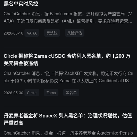
黑名单实时风控
外，部分因涉嫌提供俄罗斯无人机相关设备、向中国高校出售受限的
英伟达芯片或为中国军方制造无人设备而被标记为潜在制裁目标的其
ChainCatcher 消息，据 Bitcoin.com 报道，迪拜虚拟资产监管局（V
他中企，目前也均未被正式列入该清单。
ARA）于近日发布新版反洗钱（AML）监管指引，要求在迪拜运营的
加密货币企业将 FATF 高风险及黑名单国家数据实时纳入风险评分模
2026-06-16
VARA
反洗钱
风险评估
型，以替代此前的静态合规追踪机制。新规要求企业至少每三个月更
新一次风险评估，若运营架构或产品线发生重大变化须立即更新；同
时须将扩散融资风险与定向金融制裁风险单独评估，不得与反洗钱合
Circle 据称将 Zama cUSDC 合约列入黑名单，约 1,260 万
规笼统合并处理；此外，企业还须对 AI 辅助操作及匿名增强型交易
美元资金被冻结
所带来的风险进行正式记录。VARA 表示，合规官员、高级管理层及
董事会成员须对公司剩余风险评级承担完全责任，监管导向已从事后
ChainCatcher 消息，“链上侦探”ZachXBT 发文称，稳定币发行商 Cir
惩处转向主动系统性风险管控。
cle 于约 7 小时前将隐私协议 Zama 在以太坊上的 Confidential USD
C（cUSDC）合约列入黑名单，导致合约内约 1260 万美元 USDC 被
2026-05-30
Circle
Zama
黑名单
冻结。 ZachXBT 表示，该 cUSDC 合约在 Zama 官方文档及区块浏
览器中均被公开标注。目前尚不清楚 Circle 冻结相关 USDC 的具体
原因。ZachXBT 同时指出，其曾于 2026 年 3 月披露，Circle 在未
丹麦养老基金将 SpaceX 列入黑名单：治理状况堪忧，估值
提供透明说明的情况下冻结了超过 16 个属于企业、协议及服务提供
严重过高
商的热钱包地址。
ChainCatcher 消息，据金十报道，丹麦养老基金 AkademikerPensio