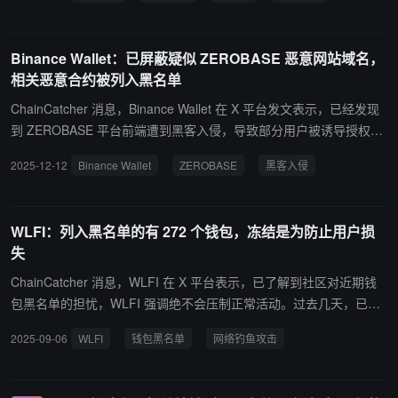
如下： BitABC 为加密咨询、孵化与项目加速公司，主要提供项目推
广、社区构建、流动性激励、市场咨询等服务，声称可帮助加密项目
Binance Wallet：已屏蔽疑似 ZEROBASE 恶意网站域名，
在交易平台早期阶段获得曝光和增长。 May / Dannie 为 Binance 此
相关恶意合约被列入黑名单
前披露的不当做市商 Web3Port 合伙人，核心人物 May Liu 及其团队
建立了一条“上 Binance 的经纪流水线”，从 Spark Digital Capital 到
ChainCatcher 消息，Binance Wallet 在 X 平台发文表示，已经发现
Web3Port，再到 Whisper。Spark 以 VC 名义运作，实际运营市场外
到 ZEROBASE 平台前端遭到黑客入侵，导致部分用户被诱导授权恶
包+FA 业务，依靠 VC 投资项目而自身获取免费代币。21、22 年行
意合约。为保障资产安全，Binance Wallet 已采取三项紧急措施：屏
2025-12-12
Binance Wallet
ZEROBASE
黑客入侵
业内卷后，项目方不愿再无偿提供代币，Spark 转向孵化器模式，成
蔽疑似恶意网站域名、将相关恶意合约列入黑名单，并承诺在 30 分
立 Web3Port，提供项目包装和 VC 对接，换取 1-3% 代币份额。 Su
钟内向可能受影响的用户发送警报。
ki Yang 为加密量化交易员和投资者，前 Pantera Capital 成员，曾在
WLFI：列入黑名单的有 272 个钱包，冻结是为防止用户损
多个加密平台任职（如 CertiK、Hyype 等），还创办了 Solana 链 M
失
eme 发射器 Lmao.fun。 Andrew Lee 为加密行业从业者，曾参与多
个区块链项目（如 Handshake、Purse.io 等），可能涉及项目推广
ChainCatcher 消息，WLFI 在 X 平台表示，已了解到社区对近期钱
或中介。 Fiona Lee 与 Kenny Z 具体公开信息有限，疑似个人项目
包黑名单的担忧，WLFI 强调绝不会压制正常活动。过去几天，已有
顾问或中介，或从事上币协调或项目联络。 Central Research 可能
272 个钱包被列入黑名单。这只占总持有者人数的一小部分，此举纯
2025-09-06
WLFI
钱包黑名单
网络钓鱼攻击
是一家加密研究或咨询机构，具体细节较少公开。
粹是为了防止用户损失，同时正在调查并帮助受影响的用户。这 272
个钱包的细分情况如下：215 起（约 79%）与网络钓鱼攻击有关：团
队已介入，阻止黑客盗取资金，并正在与合法所有者合作，保护/转移