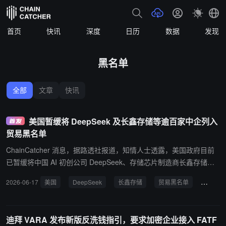
首页
快讯
深度
日历
数据
发现
黑名单
全部
文章
快讯
美国暂缓将 DeepSeek 及长鑫存储等逾百家中企列入
贸易黑名单
ChainCatcher 消息，据路透社报道，知情人士透露，美国政府目前
已暂缓将中国 AI 初创公司 DeepSeek、存储芯片制造商长鑫存储（C
XMT）及其他 100 多家被标记为“国家安全风险”的企业列入美国商务
2026-06-17
美国
DeepSeek
长鑫存储
贸易黑名单
国家安
部的贸易黑名单（实体清单）。报道指出，特朗普政府此举旨在避免
加剧与北京的紧张局势。 据悉，上述相关企业在去年便已获得美国跨
部门委员会的列入批准，但商务部自去年 10 月以来一直未对外公布
迪拜 VARA 发布新版反洗钱指引，要求加密企业接入 FATF
实体清单的新增名单，这也创下了十多年来最长的更新停滞期。此