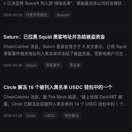
n 已决定将 SpaceX 列入其“排除名单”，理由是对该公司的治理状况
存在担忧。此时正值 SpaceX 筹备 IPO，并寻求达到至少 1.8 万亿美
2026-05-29
丹麦养老基金
SpaceX
元的估值。据知情人士透露，该公司计划筹集高达 750 亿美元的资
金，若取得成功，这将成为史上规模最大的 IPO。 AkademikerPensi
on 管理着约 250 亿美元的资产，此前曾出于可持续性方面的考量，
Saturn：已拉黑 Squid 黑客地址并冻结被盗资金
将特斯拉 (TSLA.O) 和美国国债列入排除名单。该基金表示，其回避
SpaceX 的“首要原因”与 ESG（环境、社会与治理）因素有关，“尤其
ChainCatcher 消息，Saturn 基金会官方于 X 发文表示，已将 Squid
是该公司在治理事务上表现得极其糟糕。” 该养老基金还补充道：“话
黑客事件相关地址列入黑名单并冻结了被盗资金。受影响用户可在 S
虽如此，如果我们评估认为 SpaceX 代表着一个极具吸引力的投资机
aturn 官方 Discord 服务器上提交工单。Saturn 的任何合约或基础设
2026-05-26
Saturn
黑客事件
黑名单
会，那么从投资回报的角度来看，我们就无法为这一决定提供正当理
施均未受此次事件影响。
由。”“然而，作为长期投资者，我们的观点是，该公司的估值也已严
重过高。
Circle 解冻 16 个被列入黑名单 USDC 钱包中的一个
ChainCatcher 消息，据 The Block 报道，“链上侦探”ZachXBT 披
露，Circle 已解冻此前被列入黑名单的 16 个 USDC 钱包中的 1 个。
该钱包地址为 0x61f…e543，与 Goated.com 相关，目前持有约 13
2026-03-26
Circle
USDC
钱包解冻
0,966 枚 USDC。ZachXBT 表示，其余受影响的钱包预计将在不久
的将来陆续恢复。 此次解冻发生在外界强烈批评之后。此前有报道指