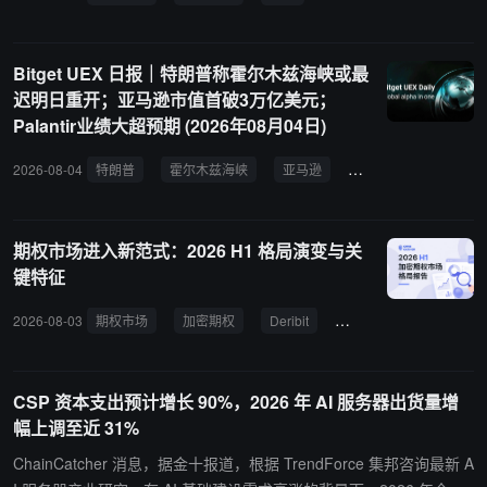
次申报在 2028 年 5 月。 此前该征税已三次推迟，在野党已提出废除
法案，当前市场低迷下面临较大反对声浪。
Bitget UEX 日报｜特朗普称霍尔木兹海峡或最
迟明日重开；亚马逊市值首破3万亿美元；
Palantir业绩大超预期 (2026年08月04日)
2026-08-04
特朗普
霍尔木兹海峡
亚马逊
Palantir
美联储
期权市场进入新范式：2026 H1 格局演变与关
键特征
2026-08-03
期权市场
加密期权
Deribit
Bybit
交易量
CSP 资本支出预计增长 90%，2026 年 AI 服务器出货量增
幅上调至近 31%
ChainCatcher 消息，据金十报道，根据 TrendForce 集邦咨询最新 A