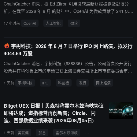
ChainCatcher 消息，据 Ed Zitron 引用微软最新财报披露及彭博分
析，在截至 2026 年 6 月 的财年中，OpenAI 为微软贡献了 241 亿美
元收入，约占微软该财年 AI 业务收入的 70% 以上，并占微软 FY26
17 小时前
OpenAI
人工智能
微软
总营收 3318 亿美元 的约 7.26%。彭博基于微软此前披露的 123% A
I业务年增长率及约 340 亿美元 的年化AI收入规模推算，OpenAI 的
贡献比例约在 70% 左右。 报道指出，微软自 2022 年初 以来已累计
宇树科技：2026 年 8 月 7 日举行 IPO 网上路演，拟发行
投入约 2613 亿美元资本支出，分析认为其中大量支出服务于单一客
4044.64 万股
户 OpenAI。Ed Zitron 评论称，微软“AI投入近四年，除了一个需要
无限资源才能维持算力账单的不可持续公司外，几乎没什么可展示的
ChainCatcher 消息，宇树科技（688836）公告，公司首次公开发行
成果”。此前Ed Zitron在 8 月 4 日 的报告中曾引述分析师估计，Ope
股票并在科创板上市的申请已获上海证券交易所上市审核委员会审议
nAI 和 Anthropic 合计占微软、谷歌和亚马逊三大云厂商AI收入的 7
通过，并获中国证监会同意注册。本次发行采用战略配售、网下发行
1 天前
宇树科技
IPO
科创板
发行
网上路演
0% 以上。微软在财报中亦披露，截至 6 月 30 日，来自OpenAI的应
和网上发行相结合的方式，拟公开发行新股4044.64万股，占发行后
收账款为 60 亿美元。
总股本的10.00%。发行人和保荐人(主承销商)中信证券（600030）
将于2026年8月7日(周五)14:00-17:00举行网上路演，参加人员为发
Bitget UEX 日报｜贝森特称霍尔木兹海峡协议
行人管理层主要成员和保荐人(主承销商)相关人员。
即将达成；道指标普再创新高；Circle、闪
迪、西部数据业绩来袭 (2026年08月05日)
1 天前
美联储
加息
霍尔木兹海峡
加密货币
油价
通胀