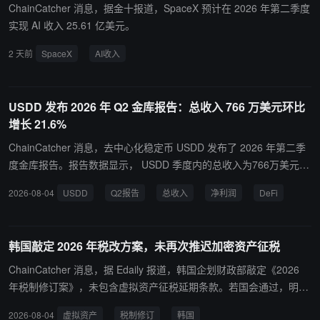
ChainCatcher 消息，据金十报道，SpaceX 预计在 2026 年第二季度
实现 AI 收入 25.61 亿美元。
2 天前
SpaceX
AI收入
USDD 发布 2026 年 Q2 金库报告：总收入 766 万美元环比
增长 21.6%
ChainCatcher 消息，去中心化稳定币 USDD 发布了 2026 年第二季
度金库报告。报告数据显示， USDD 季度内的总收入为766万美元，
环比增长21.6%，创下季度新高；净利润763万美元，支出2.48万美
2026-08-04
USDD
Q2报告
总收入
净利润
DeFi
元，金库余额为763万美元，总金库余额达到2154万美元。 Q2 收益
的大幅增长再次展现了强大自我造血、风险可控并能持续产生真实收
益的能力，并不断地将自身打造为 DeFi 和 AI 支付金融体系中的坚实
韩国敲定 2026 年税改方案，未再次推迟加密资产征税
基础设施。 另据官网数据，当前 USDD 的供应量为15.9亿美元， TV
L 为22.8亿美元， Smart Allocator 已累计产生和分发的收益达到了 2
ChainCatcher 消息，据 Edaily 报道，韩国企划财政部敲定《2026
400 万美元。
年税制修订案》，未包含虚拟资产征税延期条款。若国会通过，明年
起虚拟资产交易收益超过 250 万韩元的部分将按 22% 税率征税，首
2026-08-04
虚拟资产
税制修订
韩国