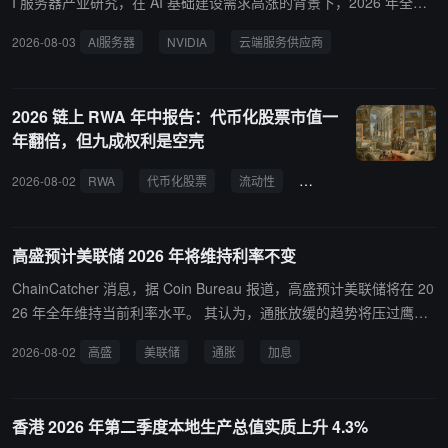
I 服务器产业研究，在 AI 基础建设需求高涨的背景下，2026 年全球
九大云端服务供应商（CSP）总资本支出预估将同比增长约 90%。近
2026-08-03
AI服务器
NVIDIA
云端服务供应商
期超大型 CSP、Tier-2 数据中心业者对 NVIDIA（英伟达）整柜式 AI
服务器方案的采购意愿明显提高，预计 2026 年 AI 服务器出货年成
长幅度将从原先的 28% 上调至近 31%。
2026 链上 RWA 年中报告：代币化股票市值一
年翻倍，但九成权利是空壳
2026-08-02
RWA
代币化股票
流动性
分布式资产
基础设施
高盛预计美联储 2026 年将维持利率不变
ChainCatcher 消息，据 Coin Bureau 报道，高盛预计美联储将在 20
26 年全年维持当前利率水平。 其认为，通胀放缓的趋势将压过鹰派
信号及市场对 9 月加息的预期升温。
2026-08-02
高盛
美联储
通胀
加息
香港 2026 年第二季度本地生产总值实质上升 4.3%