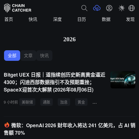
首页
快讯
深度
日历
数据
发现
2026
全部
文章
快讯
Bitget UEX 日报｜道指续创历史新高黄金逼近
4300；闪迪西部数据指引不及预期重挫；
SpaceX迎首次大解禁 (2026年08月06日)
9 小时前
美联储
通胀
加息
黄金
油价
SpaceX
微软：OpenAI 2026 财年收入将达 241 亿美元，占 AI 销
售额 70%