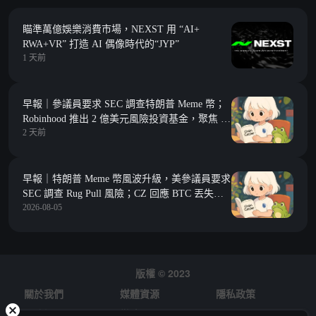
瞄準萬億娛樂消費市場，NEXST 用 “AI+
RWA+VR” 打造 AI 偶像時代的“JYP”
1 天前
早報｜參議員要求 SEC 調查特朗普 Meme 幣；
Robinhood 推出 2 億美元風險投資基金，聚焦 Y
2 天前
Combinator 種子期項目
早報｜特朗普 Meme 幣風波升級，美參議員要求
SEC 調查 Rug Pull 風險；CZ 回應 BTC 丟失數
2026-08-05
據，若數據準確，加密貨幣存放在交易所比自行
托管更安全
版權 © 2023
關於我們
媒體資源
隱私政策
風險提示
徵才