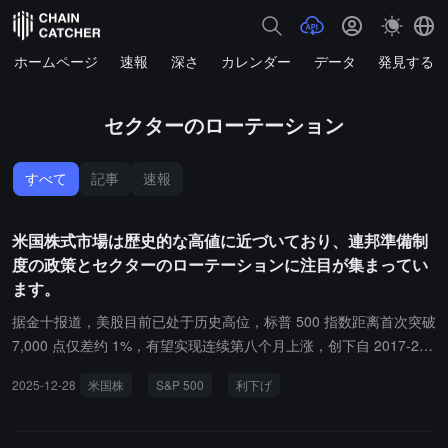
ホームページ
速報
深さ
カレンダー
データ
発見する
セクターのローテーション
すべて
記事
速報
米国株式市場は歴史的な高値に近づいており、連邦準備制
度の政策とセクターのローテーションに注目が集まってい
ます。
据金十报道，美股目前已处于历史高位，标普 500 指数距离首次突破
7,000 点仅差约 1%，有望实现连续第八个月上涨，创下自 2017-201
8 年以来最长的月度连涨纪录。Murphy & Sylvest Wealth Managem
2025-12-28
米国株
S&P 500
利下げ
ent 高级财富顾问保罗·诺尔特表示，除非发生外部突发事件，否则股
市阻力最小的路径仍是上行。美联储会议纪要将在下周成为市场关注
焦点，投资者高度关注美联储可能何时进一步降息。标普 500 指数年