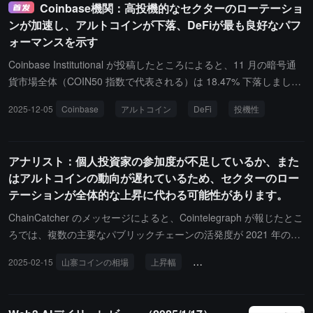
Coinbase機関：高投機的なセクターのローテーショ
内已上涨近 18%，纳指上涨 22%。
ンが加速し、アルトコインが下落、DeFiが最も良好なパフ
ォーマンスを示す
Coinbase Institutional が投稿したところによると、11 月の暗号通
貨市場全体（COIN50 指数で代表される）は 18.47% 下落しまし
た。90 日間のトレンドは下向きで、世界的な流動性が低下し、米
2025-12-05
Coinbase
アルトコイン
DeFi
投機性
連邦準備制度のタカ派的な発言がリスク回避の感情を強めていま
す。資金は引き続き投機的な市場セクターから流出し、アルトコイ
ンの下落を加速させており、逆に上昇しているアルトコインはごく
アナリスト：個人投資家の参加度が不足しているか、また
わずかです。すべてのカテゴリーの中で、DeFi が最も良好なパフ
はアルトコインの動向が遅れているため、セクターのロー
ォーマンスを示しており、他のリスク回避の感情が顕著なカテゴリ
テーションが全体的な上昇に代わる可能性があります。
ーと比較して、その下落幅はわずか 6.7% です。
ChainCatcher のメッセージによると、Cointelegraph が報じたとこ
ろでは、複数の主要なパブリックチェーンの活発度が 2021 年のピ
ークと比較して明らかに低下しており、現在のアルトコイン市場は
2025-02-15
山寨コインの相場
上昇幅
セクターのローテーション
依然として投機段階にあることを示しています。上位 10 の暗号通
貨を除いたアルトコインの総時価総額は現在 2770 億ドルで、2021
年 11 月の 4920 億ドルのピークから 77% 減少しています。Nanse