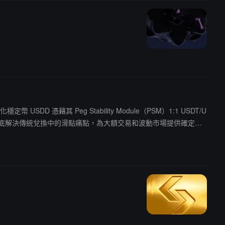
SDD 憑藉其 Peg Stability Module（PSM）1:1 USDT/U
機制徹底解決傳統兌換中的滑點痛點，為大額交易和波動市場提供確定性
元的市場中，USDD 憑藉協議層創新與透明多鏈佈局，為機構、交