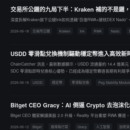
交易所公鏈的九局下半：Kraken 補的不是鏈
深度拆解Kraken旗下公鏈Ink如何憑藉“百億RWA+硬核DEX Na
2026-06-18
交易所公鏈
Kraken
Ink
RWA
Nado
USDD 零滑點兌換機制驅動穩定幣進入高效新
ChainCatcher 消息，最新數據顯示，USDD 流通量約 14.4 億美元，
SDC 零滑點即時兌換核心優勢，已經成為穩定幣賽道長期有利競爭
保障，並將零滑點兌換與穩定幣形式發放收益、無限額參與、無鎖倉靈
2026-06-16
USDD
穩定幣
零滑點兌換
Peg Stability Modul
易者和長期持有者提供更高效、更穩健的資金管理解決方案，有效
Bitget CEO Gracy：AI 倒逼 Crypto
Bitget CEO 獨家解讀美股 2.0 升級，Reality 平台重塑 
2026-06-12
Bitget
首席執行官
Gracy
人工智慧
加密貨