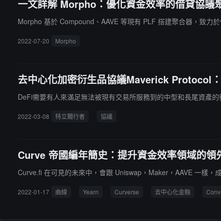
一文詳解 Morpho：優化資金效率的借貸協議
Morpho 基於 Compound、AAVE 等現有 PLF 搭建聚合器
2022-07-20
Morpho
去中心化加密衍生品協議Maverick Proto
DeFi需要有人來滿足無法被現有交易所服務到的中型和長尾資產
2022-03-08
特立獨行者
協議
Curve 帝國編年簡史：提升資金效率領域的領
Curve.fi 在可見的未來中，會跟 Uniswap，Maker，AAVE 一樣，
2022-01-17
曲線
Yearn
Curverse
去中心化金融
Conv