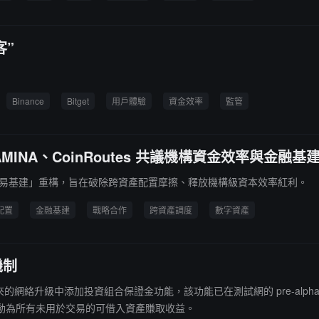
客”
Binance
Bitget
用戶體驗
資金效率
監管
ger、AMINA、CoinRoutes 共議機構資金效率與金融
下一代交易基建」重構，旨在破除跨資產配置摩擦、釋放機構級資本效率紅利。
配置
金融基建
戰略合作
跨資產調度
數字資產
機制
塊鏈將在即將到來的網絡升級中添加投資組合保證金功能，該功能已在測試網的 pre
動為所有未用於交易的可借入資產賺取收益。