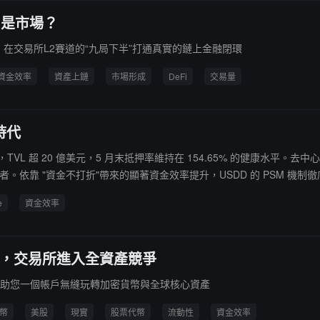
，是市場？
do”，在交易所L2賽道的“九局下半”打通真實的鏈上金融閉環
資金效率
資產上鏈
市場形成
DeFi
交易量
時代
TVL 超 20 億美元，5 月末抵押率維持在 154.65% 的健康水平。去中心化穩定幣 U
者。依靠 "資金不打折"帶來的顯著資金效率提升，USDD 的 PSM 
活存取以及長期可持續運營深度結合。在穩定幣總市值超 3150 億美
e
資金效率
降低交易摩擦與市場風險。
 去泡沫化，交易所進入全資產競爭
RWA 賽道，助您一個帳戶無縫玩轉加密貨幣與全球核心資產
幣
美股
現實
股票代幣
流動性
資金效率