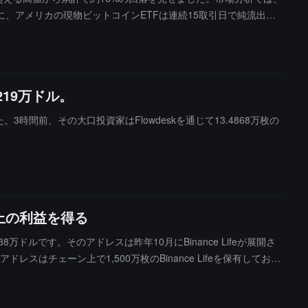
、アメリカの現物ビットコインETFは連続15取引日で純流出を
期待を弱めました。
219万ドル。
た。3時間前、その大口投資家はFlowdeskを通じて13.4868万枚の
上の利益を得る
238万ドルです。そのアドレスは昨年10月にBinance Lifeが展開さ
アドレスはチェーン上で1,500万枚のBinance Lifeを保有してお