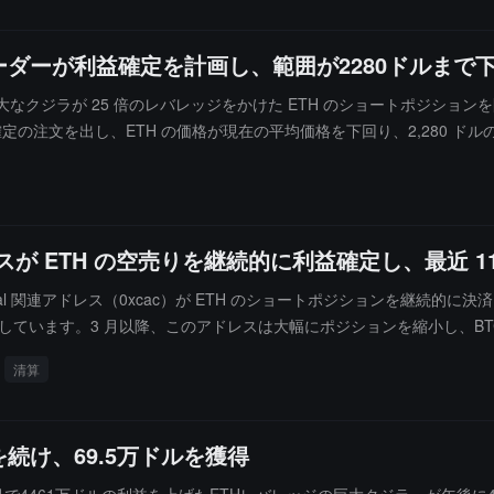
進捗、およびオンチェーンデータの限界変化に注目し、適切なタイミン
ーダーが利益確定を計画し、範囲が2280ドルまで
で始まる巨大なクジラが 25 倍のレバレッジをかけた ETH のショートポジション
確定の注文を出し、ETH の価格が現在の平均価格を下回り、2,280 
連アドレスが ETH の空売りを継続的に利益確定し、最近
y Digital 関連アドレス（0xcac）が ETH のショートポジションを継続
に達しています。3 月以降、このアドレスは大幅にポジションを縮小し、BT
し、清算が完了しました。ショートポジションの規模も 3500 万ドルから
清算
igital からのオンチェーン資金を何度も受け取っており、Hyperliq
ショートポジションを増やすことでリスク中立を維持しています。
続け、69.5万ドルを獲得