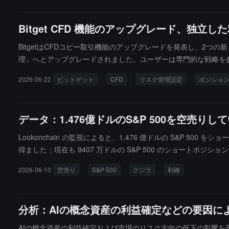
Bitget CFD 機能のアップグレード、独
BitgetはCFDコピー取引機能のアップグレードを発表し、2
理」へとアップグレードされました。ユーザーは専門的な戦略を
トコピー取引」の2つのモードが新たに追加されました。固定比
2026-06-22
ビットゲット
CFD
リスク管理設定
ポジショ
ロットモードでは、ユーザーは各取引の固定開設量（例：0.01
た。ユーザーは任意のトレーダーに従う際に、自分のアカウント
ます。さらに、「1回の最大コピー取引ロット制限」が新たに追
データ：1.476億ドルのS&P 500を空売
Lookonchain の監視によると、1.476 億ドルの S&P 50
得ました；現在も 9407 万ドルの S&P 500 のショートポジシ
2026-06-10
空売り
S&P 500
クジラ
利確
分析：AIの概念資産の利益確定などの要因に
AIの概念資産の利益確定および市場のリスク志向の低下の影響を受