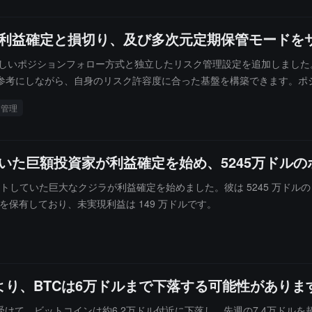
立した利益確定と損切り、及び多次元定期保管モードを
つの新しいポジションフォロー方式と独立したリスク管理設定を追加しま
参考にしながら、自身のリスク許容度に合った基盤を構築できます。ポ
率モードでは、システムがユーザーとトレーダーの資金比率に基づいて
ン管理
ロット）を自分で設定できます。リスク管理に関しては、今回のアップ
の利益確定額と損切り額を個別に設定できます。たとえトレーダーがポ
加され、アカウントの純資産が高すぎるために自動的に大きなポジショ
りしていた巨額投資家が利益確定を始め、5245万ド
0 をショートしていた巨大なクジラが利益確定を始めました。彼は 5245 万ドル
ョンを保有しており、未実現利益は 149 万ドルです。
より、BTCは6万ドルまで下落する可能性がありま
けて、ビットコインは約6.2万ドル付近に下落し、先週の7.4万ドル