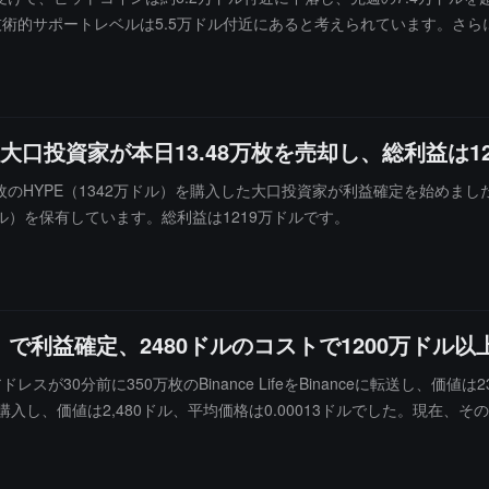
術的サポートレベルは5.5万ドル付近にあると考えられています。さらに
2年以来初めてビットコインを売却したことを明らかにし、機関投資家の買い
た大口投資家が本日13.48万枚を売却し、総利益は1
8007万枚のHYPE（1342万ドル）を購入した大口投資家が利益確定を始めまし
9万ドル）を保有しています。総利益は1219万ドルです。
利益確定、2480ドルのコストで1200万ドル以
レスが30分前に350万枚のBinance LifeをBinanceに転送し、価値は
feを購入し、価値は2,480ドル、平均価格は0.00013ドルでした。現在、その