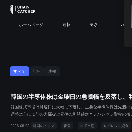
ホームページ
速報
深さ
カレ
すべて
記事
速報
韓国の半導体株は金曜日の急騰幅を反落し、
韓国株式市場は月曜日に大幅に下落し、主要な半導体株は先週の
調整は主に以前の大幅な上昇後の利益確定とレバレッジ資金の撤
ータによると、先週の金曜日に韓国株式市場は単日最大の上昇幅
2026-08-03
韓国のチップ
反発
株式市場
レバレッジ資金
早朝、世界の投資家は売りに転じ、外資の韓国株式市場への売り規