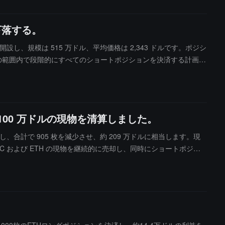
グで再参入して戦略的な配置を考慮する予定です。
下落する。
を開設し、規模は 515 万ドル、平均価格は 2,343 ドルです。ポジシ
ドルの範囲内で段階的にすべてのショートポジションを決済する計画で
 1100 万ドルの現物を清算しました。
的に決済し、合計で 905 枚を減少させ、約 209 万ドルに相当します。現
C および ETH の現物を継続的に売却し、同時にショートポジシ
現在の 1380 万ドルに減少し、その間に資金調達率の決済で約 3
uid で長期間にわたり中立的なアービトラージ戦略を実行しており、通常