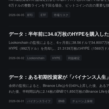
6万ドルの整数ラインを下回る場合、ビットコインの次の重要な技
記録し、総規模は47億ドルを超え、Strategyは今週、202
2026-06-05
BTC
ETF
市場リスク
データ：半年前に34.8万枚のHYPEを購入し
Lookonchain の監視によると、6ヶ月前に38.56ドルで34.
HYPE（992万ドル）を売却し、21.3139万枚のHYPE（156
2026-06-02
Lookonchain
HYPE
利益確定
データ：ある初期投資家が「バイナンス人生」で
余烬の監視によると、Binance Lifeは今日40%上昇した後、あるアド
れた後、半時間以内に2.14枚のBNBで1,850万枚のBinance Li
り、価値は1,000万ドルです。
2026-06-01
バイナンスライフ
BNB
チェーン上保有