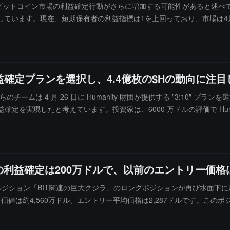
伴い、ビットコイン市場の利益確定行動がさらに増加する可能性があると述
しています。現在、短期保有者の利益指標は1を上回っており、市場は4
調整が現れるにはまだ時間がかかる可能性があります。
益確定プランを選択し、4.4億枚の$Hの動向に注
 によると、彼らのチームは 4 月 26 日に Humanity 財団が提供する "3:10"
確定を実現したと考えています。投資家は、6000 万ドルの評価で Humani
ます。この機関は、現在のマクロ市場環境では流動性プレミアムが将来
ると考えています。即時の流動性を確保することで、長期的な不確実性
のオンチェーン関連アドレスが 4.4 億枚の未解放の $H をロックしてい
いことを考慮すると、この部分の投資家は 6000 万ドルの評価で参入して
利益確定は200万ドルで、以前のエントリー価格は2
初期投資家が高度に一致した戦略を形成していることを示しており、市
部分のトークンの価値は約 8000 万ドルであり、短期間で流通に入
ロングポジション「BIT関連の巨大クジラ」のロングポジションが再び水面下
ョンを持つ投資家は高度に警戒し、リスクエクスポージャーを適時評価し
価値は約4,560万ドル、エントリー平均価格は2,287ドルです。この
的な選択であると指摘しています。しかし、投資家は現在の防御的な動
吐き出されました。このアドレスはデジタル金融サービスグループBIT
べています。この機関は依然としてこのコア分野を長期的に好意的に見ており
8512516ce5669d35113a11ca8b8de322fd84f6。