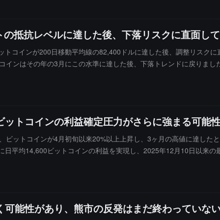
トの抵抗レベルに達した後、下落リスクに直面して
書の中で、ビットコインが200日移動平均線の82,400ドルに達した後、調整
コインはその年の3月にこの水準に達した後、下落トレンドに戻りました
の潜在的な売却圧力が存在することを示しています。先週、日々の実現
た。CryptoQuantは、この規模のピークは熊市の反発において局所
あり、これはすべてのビットコインの最後の取引の平均価格であり、歴史
中で、ビットコインの利益確定圧力がさらに強まる可能
Quantは、ビットコインが4月初旬以来20%以上上昇し、3ヶ月の高値に
日平均14,600ビットコインの利益を実現し、2025年12月10日以
ったことを示しています。モレノは、30日間のローリングネット利益が+2
す。しかし、この水準は牛市確認期間の通常の130,000から200,
ることが歴史的に示されています。しかし、永続的な先物需要は引き続き
可能性があります。
定が続く可能性があり、熊市の反発はまだ終わっていな