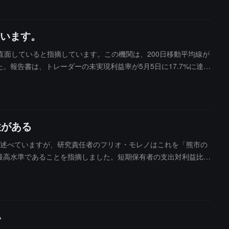
います。
リスクに直面していると指摘しています。この機関は、200日移動平均線が
。報告書は、トレーダーの未実現利益率が5月5日に17.7%に達
利益は12月初旬以来の最高に跳ね上がり、5月4日にはトレーダー
的な価格の天井を示唆することが多いと述べています。ビットコインが
的に熊市における重要な抵抗からサポートへの転換点となっていま
性がある
達したと述べていますが、研究責任者のフリオ・モレノはこれを「熊市の
来の最高水準であることを指摘しました。短期保有者の支出対利益比率
0,000ビットコインに達し、2025年12月22日以来初めてプ
000ビットコインの範囲を大きく下回っています。現在の未実現利益
強く、現物需要は穏やかに収縮しており、取引所への流入量は低
い