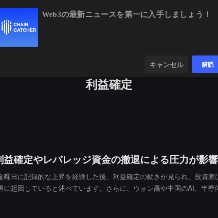
Web3の最新ニュースを第一に入手しましょう！
BTC
$65,158.68
+1.23%
ETH
$1,923.50
+0.9
ンダー
データ
発見する
キャンセル
購読
利益確定
利益確定やレバレッジ資金の撤退による圧力が影響
金曜日に記録的な上昇を経験した後、利益確定の動きが見られ、投資家
退に起因していると述べています。さらに、ウォン高や中国のAI、半導
を記録し、韓国総合指数は18%上昇しました。外資の大量買いは空売り
模は1兆ウォン（約6.98億ドル）を超えました。