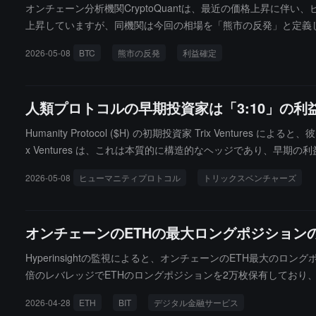
オンチェーン分析機関CryptoQuantは、最近の価格上昇に
上昇していますが、同機関は今回の相場を「熊市の反発」と定義
分析によれば、売り圧力が高まっているにもかかわらず、価格の
2026-05-08
BTC
熊市の反発
利益確定
人類プロトコルの早期投資家は「3:10」の利
Humanity Protocol ($H) の初期投資家 Trix Ventures
x Ventures は、これは本質的に構造的なヘッジであり、早期の利益
り、現在の市場環境では理想的な利益確定に該当すると述べてい
2026-05-08
ヒューマニティプロトコル
トリックスベンチャーズ
おいて資本回収とリスク解消を実現するための標準的な操作であ
ェーンデータに関して、投資家は Humanity Protocol 
ています。Humanity はこれまでに一度の資金調達しか行っていな
オンチェーンのETHの最大ロングポジションの
の選択をしたのは彼らだけではなく、ネット全体で非常に多くの
能性があると考えています。潜在的な影響について、投資家はこの
Hyperinsightの監視によると、オンチェーンのETH最大の
大規模な流動性の集中放出の背景の中で、$H のロングポジシ
倍のレバレッジでETHのロングポジションを2万枚保有しており、
需給の不均衡によるボラティリティの増加を回避するための理性
200万ドルに達しましたが、市場の反落に伴い、浮利益はすべて
り、プロジェクトのファンダメンタルズに対する疑念からではないと述
2026-04-28
ETH
BIT
デジタル金融サービス
ことがあります。以前は数億規模でETHをロングしていました。アドレス: 0x6c