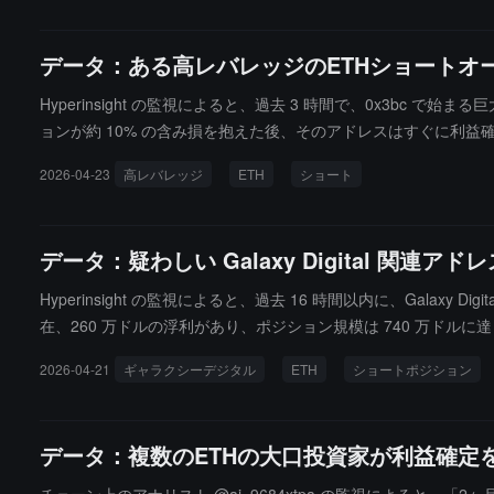
い評価を維持しています。今後も流動性の変動、資本の再編成の
データ：ある高レバレッジのETHショートオ
Hyperinsight の監視によると、過去 3 時間で、0x3bc 
ョンが約 10% の含み損を抱えた後、そのアドレスはすぐに利益
す。
2026-04-23
高レバレッジ
ETH
ショート
データ：疑わしい Galaxy Digital 関
Hyperinsight の監視によると、過去 16 時間以内に、Galax
在、260 万ドルの浮利があり、ポジション規模は 740 万ドル
ョンを決済しており、現物の売却規模は合計で 1100 万ドルに達
2026-04-21
ギャラクシーデジタル
ETH
ショートポジション
50 万ドルの利益が記録されました。このアドレスは、Galaxy D
は現物を売却しショートポジションを決済するか、現物を購入し
データ：複数のETHの大口投資家が利益確定を