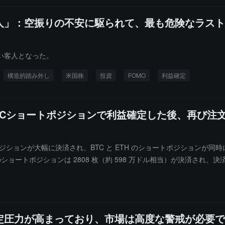
人」：空振りの不安に駆られて、最も危険なラスト
い客人となった。
構造的踏み外し
米国株
投資
FOMO
利益確定
BTCショートポジションで利益確定した後、再び
なショートポジションが大幅に決済され、BTC と ETH のショートポジションが
 のショートポジションは 2808 枚（約 598 万ドル相当）が決済され、決
ドルの範囲で 257.2 枚の BTC（約 4000 万ドル相当）をショートし、2,
0dde22c407。
定圧力が高まっており、市場は高度な警戒が必要で