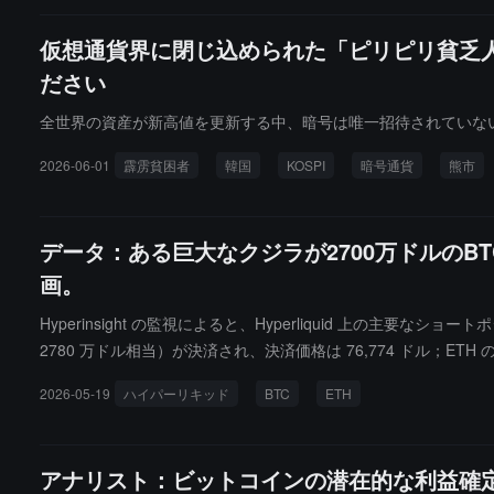
仮想通貨界に閉じ込められた「ピリピリ貧乏
ださい
全世界の資産が新高値を更新する中、暗号は唯一招待されていな
2026-06-01
霹雳貧困者
韓国
KOSPI
暗号通貨
熊市
データ：ある巨大なクジラが2700万ドルの
画。
Hyperinsight の監視によると、Hyperliquid 上の主要
2780 万ドル相当）が決済され、決済価格は 76,774 ドル；ETH
後、そのアドレスは再び売り注文を出し、77,500 ドルから 78,000 
2026-05-19
ハイパーリキッド
BTC
ETH
する計画です。アドレス：0x32008fcb6bbd16532afc83ca8b6c92
アナリスト：ビットコインの潜在的な利益確