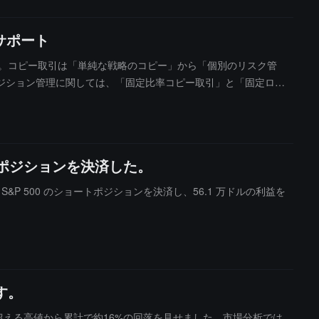
サポート
した。コピー取引は「単純な戦略のコピー」から「個別のリスク管
ジション管理に関しては、「固定比率コピー取引」と「固定ロッ
ポジションをスマートに計算し、リスク比率を同期させます。固定
グレードで独立した利益確定と損切り設定が新たに追加されまし
ジションを保持していても、システムは自動的に損切りを実行し
ンが開かれるのを防ぎます。
ルのポジションを決済した。
の S&P 500 のショートポジションを決済し、56.1 万ドルの利益を
す。
を超える高値から累計で約16%の回落を見せました。市場分析では、