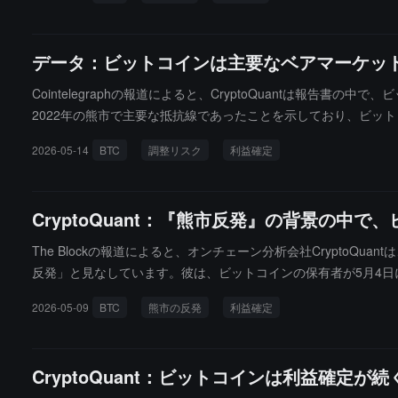
データ：ビットコインは主要なベアマーケッ
Cointelegraphの報道によると、CryptoQuantは報告
2022年の熊市で主要な抵抗線であったことを示しており、ビット
し、昨年6月以来の最高水準であることを指摘しており、利益確定
2026-05-14
BTC
調整リスク
利益確定
が14,600枚のビットコイン（約12億ドル相当）を現金化しまし
下落する場合、現在のサポートラインは約70,000ドル付近で
す。
CryptoQuant：『熊市反発』の背景の
The Blockの報道によると、オンチェーン分析会社Crypto
反発」と見なしています。彼は、ビットコインの保有者が5月4日に
は4月中旬以来1を上回っており、市場が「明確な利益確定区域」に入
2026-05-09
BTC
熊市の反発
利益確定
ラスに転じたことを示し、熊市の動態の構造的な転換点を示していま
率は18%であり、高水準の未実現利益は調整リスクを増加させ
迷しているため、調整が発生するまでにはしばらく時間がかかる
CryptoQuant：ビットコインは利益確