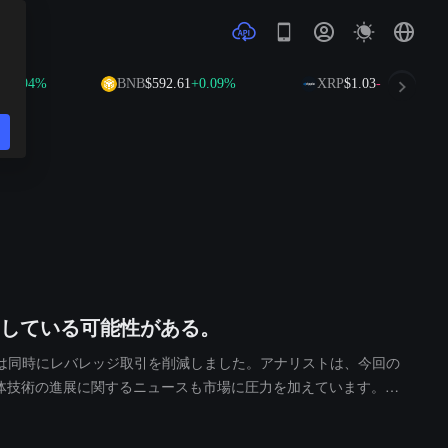
4%
BNB
$592.61
+0.09%
XRP
$1.03
-1.00%
している可能性がある。
は同時にレバレッジ取引を削減しました。アナリストは、今回の
体技術の進展に関するニュースも市場に圧力を加えています。デ
の買い戻しに関連していると考えられています。一方、月曜日の