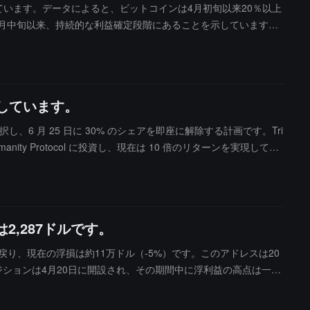
べています。データによると、ビットコインは4月初旬以来20％以上
月中旬以来、持続的な利益確定段階にあることを示しています。
目しています。
 プランを選択し、6 月 25 日に 30% のシェアを即座に解除する計画です。Tri
ty Protocol に投資し、現在は 10 倍のリターンを実現してお
の期待よりも防御的であり、早期の退出は複雑な市場サイクルに
を回避し、初期投資の利益を安全に保つことができます。オンチ
ることを監視しており、これにより彼らの決定が単独のものではないと判断し
おり、現在の利益は 1000% に達しています。投資家は、"3:10"
,287ドルです。
場は初期参加者によって主導される集中した資本再編を迎える可
ると二次市場に厳しい流動性圧力をもたらすと述べています。また、
に戻り、現在の浮損は約11万ドル（-5%）です。このアドレスは20
、適切なタイミングでポジションをクローズすることが、短期的な
ポジションは4月20日に開設され、その期間中に浮利益の高点は一時
きは完全に投資の規律とリスク管理の要求から来ているものであ
に属しており、これまでに何度もその名義の資金が転送されてきた
、Humanity Protocol の長期的なビジョンに対して高