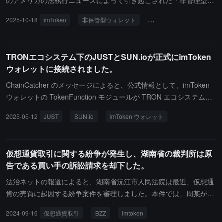
のアメリカの法執行ニュースによって引き起こされた「非管理型ウ
ォレットの秘密鍵のランダム性」に関する懸念を明確にしました。
2025-10-18
imToken
非保管型ウォレット
プライベートキーの安全
公式は、imToken ソフトウェアウォレットと imKey ハードウェア
ウォレットのユーザーは影響を受けないと述べています。声明で
は、imToken ソフトウェアウォレットは、iOS および Android シス
TRONエコシステム下のJUSTとSUN.ioが正式にimToken
テムのローカルで安全な乱数源を使用して秘密鍵を生成し、コアコ
ウォレットに接続されました。
ードライブラリ TokenCore は 2018 年以来オープンソースで監査
可能であり、秘密鍵はネットワークを介して送信されることはあり
ChainCatcher のメッセージによると、公式情報として、imToken
ません。imKey ハードウェアウォレットは、安全チップ内で真の乱
ウォレットの TokenFunction モジュールが TRON エコシステムの
数生成器（TRNG）を使用して、ニーモニックフレーズと秘密鍵を
主要プロトコルである JUST、SUN.io との全面的な統合を完了した
2025-05-12
JUST
SUN.io
imToken ウォレット
生成します。imToken は、両製品が非管理型ウォレットであり、ユ
とのことです。今回の imToken との深い統合により、世界中のユ
ーザーの秘密鍵やニーモニックフレーズを保存しないことを強調
ーザーにとってより便利な TRON DeFi エコシステムの入り口が提
し、ユーザーにニーモニックフレーズの適切なバックアップを促し
供され、より多くのユーザーが TRON DeFi エコシステムを体験で
仮想通貨取引に関する紛争が発生し、湖南省の裁判所は原
ています。
きるようになります。ユーザーは現在、imToken を通じてトークン
告である買い手の訴訟請求を却下した。
のステーキング、交換、収益操作をワンストップで完了でき、TRO
N エコシステムをよりシームレスに体験できます。SUN.io は TRO
法治ネットの報道によると、湖南省沅江市人民法院は最近、仮想通
N チェーン上で最も流動性の高い分散型金融プラットフォームの一
貨の売買に起因する紛争案件を審理しました。本件では、周某が友
つであり、JUST は TRON チェーン上の主要な DeFi プロトコルで
人の戴某に連絡し、暗号仮想通貨BZZを購入して投資する手助けを
2024-09-16
仮想通貨取引
BZZ
imtoken
す。imToken との協力により、TRON DeFi エコシステムの流動性
求めました。それに応じて、戴某は周某の委託を受け、郑某からBZ