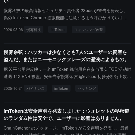
い
す。」と述べています。imTokenはブランド主張を次のようにアッ
と imToken システムに対して調査と取り締まりを継続すると述べ
プグレードしました：あなたのデジタル世界、あなたのコントロー
ました。Tokenlon は東南アジア以外の地域ではほとんど実際の取
慢雾科技の最高情報セキュリティ責任者 23pds が警告を発表し、
ルの下で。
引需要がなく、そのオンチェーン活動の相当な割合が違法資金の流
偽の imToken Chrome 拡張機能に注意するよう呼びかけていま
れに関連しており、この問題は 2022 年以来明らかに悪化していま
す。Chrome ウェブストアにある偽の imToken Chrome 拡張機能
2026-03-06
慢雾科技
imToken
フィッシング攻撃
す。さらに、ZachXBT は複数のいわゆる「オフショアの大規模取
は、フィッシングを通じてシードフレーズやプライベートキーを取
引および集約プラットフォーム」を名指しし、Butter Network、HiF
得します。
iSwap および Tokenlon を含め、潜在的な犯罪行為のためにより厳
慢雾余弦：ハッカーは少なくとも7人のユーザーの資産を
格な規制と取り締まりを受けるべきだと述べました。
盗んだ、またはニーモニックフレーズの漏洩によるもの。
据 X 平台用户反映，一名 imToken 钱包用户在参与币安 TGE 活动时
遭遇 112 BNB 被盗。安全专家慢雾余弦 @evilcos 初步分析链上数据
后发现，该黑客地址 (0x8AeB0171742AC50d20884997F9f5009a23
2025-10-31
バイナンス
imToken
ハッキング
3216D5) 已造成至少 7 名用户资金损失。攻击模式显示黑客可能通
过获取助记词或私钥进行有计划的攻击，受害者通常在转入大额资金
后短时间内便被转走资产。安全团队已开始标记并拉黑相关黑客地
imTokenは安全声明を発表しました：ウォレットの秘密鍵
址，并持续关注事态发展。
のランダム性は安全で、ユーザーに影響はありません。
ChainCatcher のメッセージ、imToken が安全声明を発表し、最近