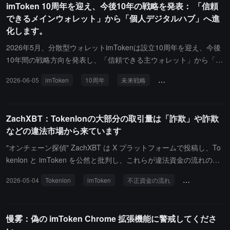
imToken 10周年を迎え、今後10年の戦略を発表： 「信頼
より効率的な AI 対話、コンテンツ制作、コード生成およびエージ
できるメインウォレット」から「個人デジタルハブ」へ進
ェントアプリケーション体験を提供します。
化します。
2026年5月、分散型ウォレットimTokenは設立10周年を迎え、今後
10年間の戦略方向を発表し、「信頼できる主ウォレット」から「個
人デジタルハブ」へ進化することを提案し、ユーザーがオープンで
2026-06-05
imToken
10周年
未来戦略
個人デジタル中枢
インテリジェントなインターネットの中で資産、アイデンティテ
ィ、権限、インテリジェントな行動を管理できるよう支援します。i
mTokenは、過去10年間、ウォレットは主にStore、Send、Stakeで
ZachXBT：Tokenlonの大部分の取引量は「詐欺」や詐欺
ユーザーにサービスを提供してきたと述べています。AIインテリジ
などの違法市場から来ています
ェント体の時代に向けて、ウォレットには第4のコア製品命題「Sig
n」を追加する必要があります。Signはもはや取引を署名するだけ
"オンチェーン探偵" ZachXBT は X プラットフォームで投稿し、To
ではなく、ユーザーが意図を表現し、権限を付与し、ルールを設定
kenlon と imToken を公然と批判し、これらが違法資金の流れの高
し、行動を委託し、権限を撤回するための基本インターフェースと
リスクチャネルになっていると述べ、関連プラットフォームに対し
2026-05-04
Tokenlon
imToken
不正資金の流れ
ZachXBT
なります。imTokenの創設者兼CEOベン・ハーは、「AIは自主的な
てさらなる行動を取ることを示唆しました。報告によれば、Tokenl
行動力をますます豊富にしますが、本当に希少なのは制御権です。
on の取引量の大部分は「養豚詐欺」、投資詐欺および各種の違法
次の10年間、imTokenはユーザーがインテリジェントな時代に自分
市場活動から来ており、共同創設者の Ben He は「関連行為に対し
慢雾：偽の imToken Chrome 拡張機能に警戒してくださ
のデジタル世界を引き続き管理できるよう支援したいと考えていま
て法的責任を負うべきだ」と明言しました。彼は今後も Tokenlon