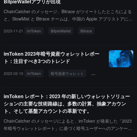
BitpieWalletアプリが出現
ークに触れさせないことで、ハッカーによる秘密鍵の盗難の可能性
を回避します。imToken は千万のユーザーに信頼される Web3 ウ
ChainCatcher のメッセージ、Bitrace がツイートしたところによる
ォレットとして、デジタル資産の購入、管理、ステーキング、取引
と、SlowMist と Bitrace チームは、中国の Apple アプリストアに偽
などのワンストップサービスを提供します。ユーザーは imToken
の imToken と偽の BitpieWallet ウォレットアプリが出現したことを
2023-11-21
imToken
BitpieWallet
Bitrace
ウォレットを使用して取引を開始し、Keystone で取引に署名しま
発見しました。現在、すでに被害者が資金損失を被っています。Bit
す。全プロセスは QR コードを通じてデータを転送し、オフライン
race は、疑わしい盗難コイングループが Apple アプリストアの審
の安全性を保ちます。imToken + Keystone のホットウォレットと
査が甘いことを利用し、キーワードランキングを購入する形で偽ウ
imToken 2023年暗号資産ウォレットレポー
コールドウォレットの組み合わせは、ユーザーが簡単かつ安全にオ
ォレットのダウンロードリンクに誘導していると述べています。投
ト：注目すべき3つのトレンド
ンチェーンの世界を探索するのを助けます。
資家はこのようなリスクに十分注意してください。
2023-02-10
imToken
暗号資産ウォレット
Matter Labs
NEAR
imToken レポート：2023 年の新しいウォレットソリュー
ションの主要な技術路線は、多数の計算、抽象アカウン
ト、そして基盤アカウントの革新です。
ChainCatcher のメッセージによると、imToken が発表した「2023
年暗号ウォレットレポート」に基づく暗号ユーザーへのアンケート
調査では、38% の回答者がウォレットは取引所ほど安全ではないと