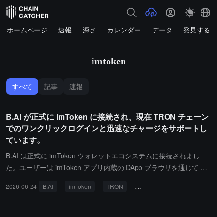
ホームページ
速報
深さ
カレンダー
データ
発見する
imtoken
すべて
記事
速報
B.AI が正式に imToken に接続され、現在 TRON チェーン
でのワンクリックログインと迅速なチャージをサポートし
ています。
B.AI は正式に imToken ウォレットエコシステムに接続されまし
た。ユーザーは imToken アプリ内蔵の DApp ブラウザを通じて B.A
I にアクセスでき、TRON チェーン上でワンクリックログイン、迅
2026-06-24
B.AI
imToken
TRON
ワンクリックログイン
速なチャージを実現し、Web3 のアイデンティティと AI サービス
のシームレスな接続を実現します。今回の統合は、マルチチェーン
ウォレットと人工知能プラットフォームの融合を深め、ユーザーに