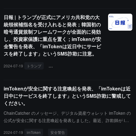
とユーザーの活発度がさらに向上し、TRON のクロスチェーン De
Z仮想通貨を購入し、その仮想通貨を周某のimtokenウォレットに送
Fi 分野におけるリーダーシップが一層強化されることが期待されて
信しました。しかし、しばらくしてから、周某は法院に対して郑某
日報 | トランプが正式にアメリカ共和党の大
います。
を訴え、BZZ仮想通貨の購入資金76518元の返還と資金占用費の支
統領候補指名を受け入れると発表；韓国初の
払いを求めました。法院は審理の結果、民事主体が民事活動を行う
暗号通貨規制フレームワークが全面的に発効
際には法律の規定に違反してはならず、公序良俗に反してはならな
し、投資家保護に重点を置く；imTokenが安
いと認定しました。BZZコインはビットコインに似たネットワーク
全警告を発表、「imTokenは近日中にサービ
仮想通貨であり、法的な支払い能力を持たず、市場で通貨として流
スを終了します」というSMS詐欺に注意。
通使用されるべきではなく、できません。仮想通貨に関連する業務
は違法な金融活動に該当し、市民が仮想通貨取引に参加する場合
2024-07-19
トランプ
韓国初の暗号通貨規制フレームワーク
imToke
は、自ら投資リスクを負う必要があります。周某、郑某、戴某の間
でのBZZコインに関する委託取引、管理および派生的な返金等の行
為は、現在我が国では法律によって保護されておらず、その行為に
imTokenが安全に関する注意喚起を発表、「imTokenは近
よって生じた結果は自ら負担するべきです。周某が郑某に対してBZ
日中にサービスを終了します」というSMS詐欺に警戒して
Z仮想通貨の購入資金76518元の返還と資金占用費の支払いを求め
ください。
る訴訟請求には、事実および法律の根拠がないため、最終的に周某
ChainCatcher のメッセージ、デジタル資産ウォレット imToken の
の訴訟請求は棄却されました。
公式が安全に関する注意喚起を発表しました。最近、詐欺師が imT
oken の公式スタッフを装い、SMSなどの方法でユーザーに連絡
2024-07-19
imToken
安全警告
し、「imToken は近日中にサービスを終了する」と偽ってユーザー