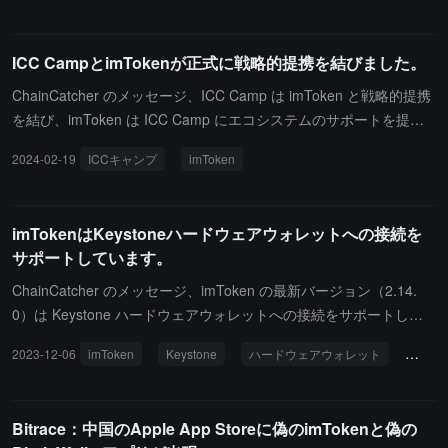
を偽のウェブサイトに誘導し、リカバリーフレーズを入力させるこ
とで資産を失わせています。imToken の公式は、imToken が SMS
ICC CampとimTokenが正式に戦略的提携を結びました。
や電話でユーザーに積極的に連絡することはないと警告していま
す。ユーザーは SMS 詐欺に注意し、リカバリーフレーズや秘密鍵
ChainCatcher のメッセージ、ICC Camp は imToken と戦略的提携
を適切に保管し、漏洩しないようにしてください。
を結び、imToken は ICC Camp にエコシステムのサポートを提供
します。両者のリソースの強みを統合し、強力なグローバル Web3
2024-02-19
ICCキャンプ
imToken
ゲームエコシステムネットワークを共同で構築し、将来の Web3 ゲ
ーム分野で優れたスタートアップチームの成長を支援します。ICC
Camp は正式に受講生の募集を開始しました。Web3 ゲームに専念
imTokenはKeystoneハードウェアウォレットへの接続を
する起業家の皆様の積極的な応募を歓迎します。また、Web3 ゲー
サポートしています。
ムエコシステムに関心のある機関、メディア、コミュニティの皆様
も第一期の起業キャンププログラムに参加し、Web3 ゲームエコシ
ChainCatcher のメッセージ、imToken の最新バージョン（2.14.
ステムの繁栄を共に享受することをお待ちしております。
0）は Keystone ハードウェアウォレットへの接続をサポートして
います。Keystone ユーザーは imToken に接続することで、Ethere
2023-12-06
imToken
Keystone
ハードウェアウォレット
ウォ
um、Polygon、Arbitrum、Optimism を含むすべての EVM 互換チェ
ーンを簡単に管理できます。Keystone はオープンソースのハード
ウェアウォレットとして、デバイス上の専用セキュリティチップを
Bitrace：中国のApple App Storeに偽のimTokenと偽の
通じてユーザーの秘密鍵を保存し、秘密鍵をオフラインでネットワ