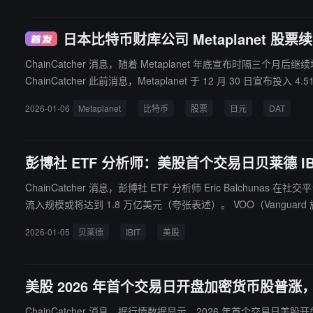
日本比特币财库公司 Metaplanet 股
ChainCatcher 消息，随着 Metaplanet 年底宣布时隔三个月
ChainCatcher 此前消息，Metaplanet 于 12 月 30 日宣布投入 4.51 亿美元，以 10
的融资，其支付的每一笔息票都以相对比特币和美元贬值的货币计
2026-01-06
Metaplanet
比特币
股票
日元
DAT
彭博社 ETF 分析师：美股首个交易日贝莱德 IB
ChainCatcher 消息，彭博社 ETF 分析师 Eric Balch
流入规模或将达到 1.8 万亿美元（夸张表述）。 VOO（Vanguard 旗下追踪标普 500 的 ETF）如往常一样位居榜首。贝莱德旗下的 SGOV 也依旧在列，其推出的比特币现货 ETF IBI
T 以 2.87 亿美元流入额位列第十。总体态势与去年非常相似
2026-01-05
贝莱德
IBIT
美股
美股 2026 年首个交易日开盘加密货币股普涨，Bi
ChainCatcher 消息，据行情数据显示，2026 年首个交易日美股开盘，道指涨 0.18%，标普 