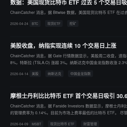
数据：美国现货比特币 ETF 过去 5 个交易日吸纳 
ChainCatcher 消息，据 Bitwise 数据，美国现货比特币 ETF 
2026-04-24
BTC
现货ETF
挖矿
美股收盘，纳指实现连续 10 个交易日上涨
ChainCatcher 消息，据 Gate 行情数据显示，美股周二收盘，道指初
8%，特斯拉 (TSLA.O) 涨超 3%。纳斯达克中国金龙指数收涨 2.3%，爱
2026-04-14
美股
纳斯达克
中国金龙指数
摩根士丹利比比特币 ETF 首个交易日吸引 30.
ChainCatcher 消息，据 Farside Investors 数
的管理费率为 0.14%，目前为市场上费率最低的比特币 ETF。 尽管该基金首日表现稳健，但周三全美现货比特币 ETF 整体净流出 1.245 亿美元，为连续第二个交易日净流出。Bloomberg Intelligence 分析
师 James Seyffart 表示，该产品可能作为引流产品，旨在
2026-04-09
MSBT
现货比特币 ETF
财富管理