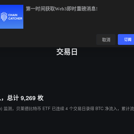
第一时间获取Web3即时重磅消息!
TC
$64,998.64
+1.30%
ETH
$1,917.04
+1.12%
BNB
$593
数据
发现
取消
订阅
交易日
总计 9,269 枚
nchain) 监测，贝莱德比特币 ETF 已连续 4 个交易日录得 BTC 净流入，累计流