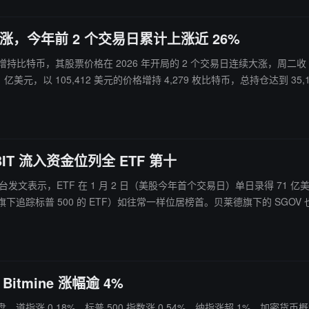
票续涨，今年前 2 个交易日累计上涨近 26%
后继续增持比特币，其股票价格在 2026 年开局的 2 个交易日连续大涨，周二收 5
5,412 美元的价格增持 4,279 枚比特币，总持仓达到 35,102 枚。 分析师称，因日元结构性疲软，Metaplane
价，因此相比美国比特币财库公司更有优势。
IT 流入资金位列全 ETF 第十
unas 在社交平台发文表示，ETF 在 1 月 2 日（美股今年首个交易日）单日录得
。虽然当前数据尚早/存在噪音，但市场叙事往往在新年初期便会初步形成。
tmine 涨幅逾 4%
500 指数涨 0.54%，纳指涨超 1%。加密货币概念股普涨，其中： Coinbase（COIN）涨 0.49% 