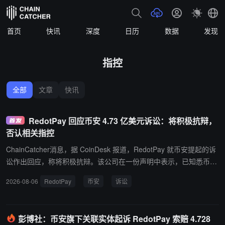
首页
快讯
深度
日历
数据
发现
指控
全部
文章
快讯
RedotPay 回应币安 4.73 亿美元诉讼：将积极抗辩，
否认相关指控
ChainCatcher消息，据 CoinDesk 报道，RedotPay 就币安提起的诉
讼作出回应，称将积极抗辩。该公司在一份声明中表示，已知悉币安
发起的法律程序，将就所有指控展开有力抗辩，并否认针对公司及其
2026-08-06
RedotPay
币安
诉讼
联合创始人的相关指控，称这些指控毫无依据。 此前据彭博社报道，
币安关联实体在香港对 RedotPay 联合创始人提起诉讼，指控其违反
协议，将超过 47 万名币安用户导流至 RedotPay 平台，造成约 4.73
彭博社：币安旗下关联实体起诉 RedotPay 索赔 4.728
亿美元损失。币安在诉状中称，自 2026 年 3 月起发现 RedotPay 允