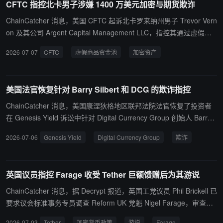
CFTC 指控北卡男子涉嫌 1400 万美元加密与期货欺诈
手段窃取美国技术。目前 Moonshot AI 尚未就此公开回应。
ChainCatcher 消息，美国 CFTC 起诉北卡罗来纳州男子 Trevor Vern
on 及其公司 Argent Capital Management LLC，指控其通过虚假商
品资金池骗取约 60 名投资者共计 1400 万美元。根据 CFTC 向北卡
2026-07-07
CFTC
虚假商品资金池
加密资产
西区联邦地区法院提交的诉状，Vernon 及其公司运营的商品资金池
涉及多类资产交易，包括股指期货期权、股指期货合约和加密资产。
CFTC 称，Vernon 通过季度财务更新和月度业绩回顾邮件等方式，
美国法官恢复针对 Barry Silbert 和 DCG 的欺诈指控
向投资者谎称自己是“成功交易员”，但实际上其使用投资者资金进行
交易时持续产生严重亏损。监管机构表示，Vernon 在期货、期权和
ChainCatcher 消息，美国康涅狄格地区联邦法院法官恢复了投资者
加密交易中累计亏损至少 860 万美元。CFTC 称，其真实交易结果是
在 Genesis Yield 诉讼中针对 Digital Currency Group 创始人 Barry
“持续且灾难性的亏损”，与其向投资者呈现的盈利能力严重不符。
Silbert、DCG 及其他被告的普通法欺诈指控，同时允许该案中的联
2026-07-06
Genesis Yield
Digital Currency Group
欺诈
邦证券法相关指控继续推进。该裁定修订了法院今年 2 月的一项早前
决定。原告此前主张，法院有权依据《集体诉讼公平法案》审理其州
法层面的索赔请求。法官 Stefan Underhill 接受了这一观点，并重新
英国议员指控 Farage 收受 Tether 巨额馈赠后为其游说
审理相关州法主张。本案围绕已失败的 Genesis Yield 借贷项目展
开。该项目曾允许用户存入加密资产并获取利息。投资者指控 Silber
ChainCatcher 消息，据 Decrypt 报道，英国工党议员 Phil Brickell 已
t、DCG 及其他被告在 Genesis 暂停提现并于 2023 年初申请破产
要求议会标准事务专员调查 Reform UK 党魁 Nigel Farage，审查其
前，明知公司财务健康和风险控制存在问题，却仍误导客户。不过，
是否在接受 Tether 主要投资人 Christopher Harborne 大额资金支持
2026-07-03
Tether
加密货币政策
游说
Farage
英国央行