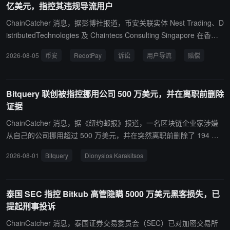
亿美元，指控其违规导流用户
许并鼓励将币安 Pay 资金在未隔离的情况下用于违规用途，包括为 R
edotPay 卡充值。币安旗下 Chaintecs 还在新加坡对 RedotPay 关联
ChainCatcher 消息，据彭博社报道，币安关联实体 Nest Trading、D
方提起诉讼，相关听证会定于本周五举行。 公开信息显示，币安与 R
istributedTechnologies 及 Chaintecs Consulting Singapore 在香港
edotPay 于 2023 年 11 月首次达成商业合作，不到半年后因币安指
对 RedotPay 联合创始人 Gao Zhangpeng、Chan Wa Choi 和 Yao
2026-08-05
币安
RedotPay
诉讼
用户导流
赔偿
其资金被用于 RedotPay 预付卡充值而终止。双方于 2025 年 3 月达
Chao 提起诉讼，指控三人违反协议，将超过 47 万名用户从币安 Ca
成第二份协议，要求币安资金保持隔离，允许币安用户在 RedotPay
rd 导流至 RedotPay，主张损失 4.728 亿美元。币安称，自 2026 年
上将加密货币兑换为法币、进行应用内转账及购买 RedotPay 品牌商
3 月起发现 RedotPay 一直允许币安 Pay 资金在未隔离的情况下被用
Bitquery 联创被指控挪用公司 500 万美元，并在离职前删除
品，但不得为 RedotPay 卡充值。币安于 2026 年 4 月终止该协议，
于 RedotPay 卡充值，并称该合作使 RedotPay 从币安 Pay 获得约
证据
称属于商户合作伙伴审查的一部分。RedotPay 此前计划以约 40 亿
3.04 亿美元用户资金。RedotPay 回应称将积极抗辩所有指控，且不
美元估值赴美 IPO，拟融资超过 10 亿美元。
影响公司日常运营。 此外，币安关联主体 Chaintecs 还在新加坡对
ChainCatcher 消息，据《纽约邮报》报道，一名区块链企业家涉嫌
RedotPay 关联方提起诉讼，听证会定于周五举行。RedotPay 此前
从自己的公司挪用超过 500 万美元，并在突然离职前删除了 194 条
曾寻求以约 40 亿美元估值 IPO，公司表示目前年化支付量达 140 亿
费用记录。 现年 57 岁的 Dionysios“Dean”Karakitsos 被指控掏空 Bit
2026-08-01
Bitquery
Dionysios Karakitsos
美元，年化营收 1.8 亿美元，用户数超过 800 万。
query Inc.（一家追踪加密货币价值和资金流向的公司）。相关诉讼
已在曼哈顿最高法院提起。 Karakitsos 是该公司的联合创始人，并曾
担任 CEO、董事和财务主管至 2025 年。他被指控多年来将公司资金
泰国 SEC 指控 Bitkub 高管隐瞒 5000 万美元黑客损失，已
持续转入自己的个人账户。Karakitsos 后来运营了一个名为 Assymet
提起刑事投诉
rix 的预测市场平台。 Bitquery 于六月提起诉讼，要求其归还涉嫌盗
取的至少 500 万美元。公司表示，正在寻求额外赔偿以覆盖法律费
ChainCatcher 消息，泰国证券交易委员会（SEC）已对加密交易所