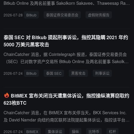
用。
Bitkub Online 及两名前董事 Sakolkorn Sakavee、Thaweesap Raw
an 提起刑事投诉，指控其在 2021 年 5 月至 10 月期间提交虚假财务
2026-07-28
Bitkub
泰国证券交易委员会
虚假财务报告
报告。案件已移交泰国经济犯罪抑制局（ECD）调查，检方将决定是
否正式起诉。SEC 称，Bitkub 在 2021 年 5 月遭遇网络攻击，16 类
数字资产被盗，损失超过 5000 万美元。监管调查显示，Bitkub 未在
泰国 SEC 对 Bitkub 提起刑事诉讼，指控其隐瞒 2021 年约
2021 年 5 月 10 日至 10 月 30 日的每日净资本报告 Form DA 1 中反
5000 万美元黑客攻击
映相关损失。SEC 称，相关高管涉嫌在公司正式文件中作出虚假记
载，使监管机构认为客户资产完整且公司未遭受财务损失。Bitkub 随
ChainCatcher 消息，据 Cointelegraph 报道，泰国证券交易委员会
后在 2021 年 10 月下旬完成替代资产购置，但 SEC 认为期间报告已
（SEC）已对数字资产交易所 Bitkub Online 及两名前董事 Sakolkor
构成虚假陈述。Bitkub 在 7 月 23 日声明中表示，现有客户持仓安全
n Sakavee、Thaweesap Rawan 提起刑事投诉，指控其涉及 2021
2026-07-24
Bitkub
泰国 SEC
黑客攻击
刑事诉讼
且账目完整。Bitkub 称，其联合创始人以相同数量和币种购入替代资
年网络攻击相关虚假报告。 SEC 表示，2021 年 5 月一次网络攻击导
产承担损失，并称 2021 年 5 月 10 日已向执法部门报告该起网络盗
致 Bitkub 16 种数字资产被盗，价值约 17 亿泰铢，约合 5000 万美
窃事件。
元。监管机构称，Bitkub 后续在 2021 年 10 月 31 日前补足被盗资
BitMEX 宣布关闭当天遭集体诉讼，指控操纵清算窃取约
产，但 2021 年 5 月 10 日至 10 月 30 日提交的每日净流动资本报告
623枚BTC
未准确反映资产减少。 Bitkub 在 X 平台表示，该案源于 2021 年 5
月网络攻击后的披露决策，并非欺诈行为。该交易所称，延迟披露钱
ChainCatcher 消息，在 BitMEX 宣布关停当天，BKX Services Inc.
包受损是为避免挤兑，联合创始人后续购买等值数字资产覆盖被盗资
及 David Namdar 向纽约南区联邦法院提起集体诉讼，指控该平台利
金，公司及客户均未产生财务亏损。Bitkub 成立于 2018 年，是泰国
用内幕交易权限及服务器冻结手段，操纵用户强制平仓并窃取比特币
2026-07-24
BitMEX
集体诉讼
操纵
比特币
杠杆
大型加密交易所之一。Bitkub 母公司正考虑潜在首次公开募股，包括