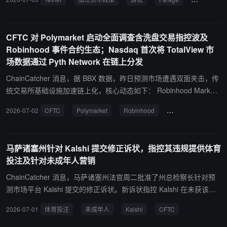
并非所有州法指控都获恢复。法院驳回了四个州的消费者保护相关主
后，就英国央行加密货币政策进行不当游说。 报道称，Farage 于 20
张，并暂停了另外三个州的相关主张。总体来看，该裁定使针对 DC
25 年 9 月与英国央行行长 Andrew Bailey 私下会面时，曾主张放弃
G 和 Silbert 的欺诈责任争议重新成为案件焦点。
推出央行数字货币“Britcoin”，并反对对稳定币个人持有额度设限。 C
CFTC 对 Polymarket 启动全面调查含洗盘交易指控波及
hristopher Harborne 被指持有约 12% 的 Tether 股权，且此前曾向
Robinhood 事件合约生态；Nasdaq 首次将 TotalView 市
Farage 提供未申报的 500 万英镑个人赠与，并向 Reform UK 捐赠
场数据通过 Pyth Network 在链上分发
约 1500 万英镑。
ChainCatcher 消息，据 BBX 数据，昨日预测市场遭遇双面夹击，传
统交易所基础设施加速链上化，核心动态如下： Robinhood Market
s, Inc. (NASDAQ: $HOOD) 所处的预测市场/事件合约生态昨日遭受
2026-07-02
CFTC
Polymarket
Robinhood
Pyth Network
T
双重监管打击：其一，美国商品期货交易委员会（CFTC）已对 Poly
market（私人持股）启动全面调查，调查范围涵盖其社交媒体活动与
疑似洗盘交易行为；其二，密歇根州法院裁定禁止 Kalshi（私人持
马萨诸塞州针对 Kalshi 提交修正诉状，指控其违规提供体育
股）在密歇根州向居民提供体育投注服务。两起事件尽管直接针对 P
投注及针对未成年人营销
olymarket 与 Kalshi，但对 Robinhood 的战略重要性不可忽视——R
obinhood 通过旗下 Robinhood Derivatives LLC 提供与 KalshiEx LL
ChainCatcher 消息，马萨诸塞州法官周二批准了州总检察长针对预
C 或 ForecastEx LLC 联动的事件合约产品，是目前美国受监管经纪
测市场平台 Kalshi 提交的修正诉状。新诉状指控 Kalshi 在未获该州
商中规模最大的预测市场分发渠道。CFTC 对同类平台的调查执法升
投注委员会许可的情况下违规提供体育投注，并涉嫌通过大学校园营
2026-07-01
体育投注
未成年人
Kalshi
CFTC
级，将直接影响 Robinhood 事件合约业务的合规架构与产品扩张速
销等手段，吸引 21 岁以下的年轻用户参与投注。 该州此前已对 Kals
度；6 月该板块日均成交量已创历史纪录。 Nasdaq, Inc. (NASDAQ:
hi 下达初步禁令，暂停其体育事件合约业务。然而，美国商品期货交