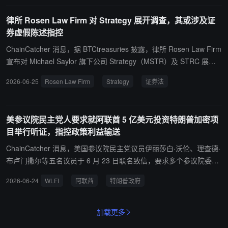
$NDAQ) 昨日公司宣布选择 Pyth Network（链上价格预言机协议）作
易委员会（CFTC）此前曾向法庭提交简要声明支持 Kalshi，主张联
律所 Rosen Law Firm 对 Strategy 展开调查，其或涉及证
为其 TotalView（纳斯达克全市场深度数据产品）的链上分发合作
邦机构对预测市场拥有专属管辖权，不受州级监管约束。此外，美国
券虚假陈述指控
方，这是纳斯达克首次将其核心机构级市场数据整合至区块链网络
多个传统投注组织正游说国会，试图在《数字资产市场清晰度法案》
——TotalView 提供全美股票市场的全层次买卖报价与成交数据，历
（CLARITY Act）中明确禁止此类与体育相关的事件合约。
ChainCatcher 消息，据 BTCtreasuries 披露，律所 Rosen Law Firm
史上仅面向传统金融机构（收费订阅）；链上分发意味着 DeFi 协
宣布对 Michael Saylor 旗下公司 Strategy（MSTR）及 STRC 展开
议、去中心化交易所与智能合约可以首次调用纳斯达克级别的实时权
调查，涉及潜在证券法索赔。 据该律所称，Strategy “可能向投资公
2026-06-25
Rosen Law Firm
Strategy
证券法
益市场数据作为链上定价基础。Pyth Network 代币（PYTH）随即上
众发布了具有重大误导性的商业信息”，因此正在评估相关投资者损
涨逾 6%，市场将此解读为传统证券市场基础设施与去中心化金融的
失及潜在法律责任。
历史性融合节点。
美参议院民主党人要求就阿联酋 5 亿美元投资特朗普加密项
目举行听证，指控政策利益输送
ChainCatcher 消息，美国参议院民主党议员伊丽莎白·沃伦、理查德·
布卢门撒尔等五名议员于 6 月 23 日联名致信，要求多个参议院委员
会就阿联酋官员向特朗普家族加密项目 WLFI 投资 5 亿美元一事立即
2026-06-24
WLFI
阿联酋
特朗普政府
举行听证，调查该投资是否对特朗普政府后续对阿联酋的政策决定产
生影响。据信件披露，阿布扎比王室成员的代理人与特朗普家族签署
协议，以 5 亿美元收购 WLFI 49% 股权，协议在特朗普就职前四天
加载更多
完成交割，外国买家预付 2.18 亿美元至与特朗普家族及中东首席外