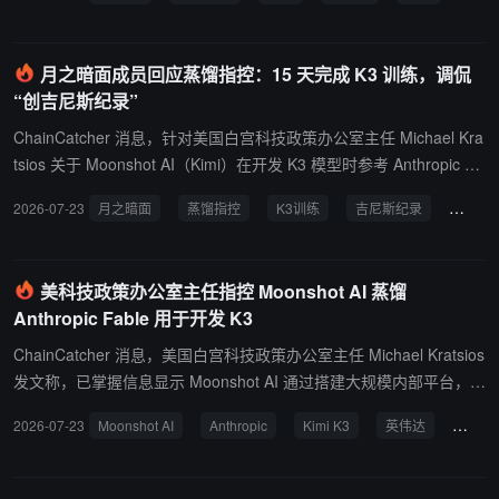
抵押品。原告声称合计损失约 623 枚BTC，其中 BKX 损失至少 305.
可能在香港上市。
81 枚BTC，Namdar 损失超 316.85 枚BTC，诉讼要求返还比特币并
索赔。 诉状称 BitMEX 允许客户使用最高 100 倍杠杆，而在抵押物
月之暗面成员回应蒸馏指控：15 天完成 K3 训练，调侃
价值仍约为损失两倍时即强制平仓，剩余比特币被纳入平台保险基
“创吉尼斯纪录”
金，使 BitMEX 从中获利。本次诉讼可追溯至 2018 年 7 月 23 日 起
的相关交易，此前 2020 年类似案件于 2025 年 6 月 30 日 自愿撤
ChainCatcher 消息，针对美国白宫科技政策办公室主任 Michael Kra
回。
tsios 关于 Moonshot AI（Kimi）在开发 K3 模型时参考 Anthropic Fa
ble 并搭建大规模蒸馏平台的指控，Moonshot AI 团队成员 Randy Xi
2026-07-23
月之暗面
蒸馏指控
K3训练
吉尼斯纪录
Moons
a 回应称，Fable 于 7 月 1 日 发布，K3 于 7 月 15 日 上线，按此时
间线相当于在 15 天 内完成了模型研究、蒸馏、训练和发布。他调侃
道：“我们仅用 15 天就训练出了一个全新的前沿模型，这简直是创造
美科技政策办公室主任指控 Moonshot AI 蒸馏
了吉尼斯世界纪录啊。” Kratsios 此前发文称，Moonshot AI 建立了
Anthropic Fable 用于开发 K3
一套能够针对美国模型进行大规模蒸馏的内部平台，通过多种访问方
式切换以规避检测，并已采购 GB300 服务器及访问泰国相关设备用
ChainCatcher 消息，美国白宫科技政策办公室主任 Michael Kratsios
于训练。美方表示支持合法蒸馏，但反对以秘密工业蒸馏手段窃取技
发文称，已掌握信息显示 Moonshot AI 通过搭建大规模内部平台，对
术。
Anthropic 的 Fable 模型进行蒸馏，用于开发其 K3 模型，并多次切
2026-07-23
Moonshot AI
Anthropic
Kimi K3
英伟达
模型
换访问方式以规避检测。他还指出，Moonshot AI 已采购 GB300 服
务器并访问了泰国的 GB300 设备，可能用于训练 AI 模型。Kratsios
表示，美方支持合法蒸馏与开放创新，但反对以大规模秘密工业蒸馏