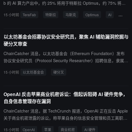
将公司从传统软件企业转型为以比特币为核心资产的上市公司。尽管
b 的 AI 算力产出中，约 25% 将用于特斯拉 Optimus，约 75% 将用
这一策略伴随较高风险，但 Saylor 表示，重大创新往往需要承受波
于 AI 航天器。
15 小时前
TeraFab
特斯拉
马斯克
Optimus
AI
航天器
动，并持续调整方向。他表示，未来成功的创业者将是能够将 AI 与
人类创造力结合的人，而不是试图替代 AI 完成工作的个人。
以太坊基金会招募协议安全研究员，聚焦 AI 辅助漏洞挖掘与
硬分叉审查
ChainCatcher 消息，以太坊基金会（Ethereum Foundation）发布
协议安全研究员（Protocol Security Researcher）招聘信息，隶属协
议安全团队，负责在执行层、共识层、网络层、规范及客户端实现等
15 小时前
以太坊基金会
硬分叉
环节识别安全漏洞，工作内容涵盖 AI 辅助安全研究与自动化漏洞挖
掘、硬分叉审查、模糊测试工具构建、协议变更人工审计及协调漏洞
披露等。 该团队要求候选人具备以太坊协议深度经验，优先考虑已活
OpenAI 反击苹果商业机密诉讼：借起诉阻碍 AI 硬件竞争，
跃参与协议开发、熟悉执行层或共识层规范的工程师，常用编程语言
自身信息管理存在漏洞
包括 Go、Rust、Java、C#、Nim 及 Python，远程办公，面向欧洲
及全球候选人开放。
ChainCatcher 消息，据 TechCrunch 报道，OpenAI 正在反击 Apple
关于商业机密泄露的诉讼，称苹果自身的信息安全管理和员工离职流
程存在漏洞，无法证明相关信息属于受保护的商业秘密。 苹果此前指
15 小时前
OpenAI
苹果
商业机密
AI 硬件