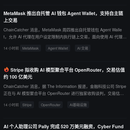
MetaMask 推出自托管 AI 钱包 Agent Wallet，支持自主链
上交易
ChainCatcher 消息，MetaMask 周四推出自托管钱包 Agent Walle
t，允许 AI 代理在用户设定限制内执行链上交易，面向使用 AI 代理监
控市场、识别机会并自主执行交易的交易者和开发者。用户可设置支
14 小时前
MetaMask
Agent Wallet
AI 交易
出上限、批准特定协议、选择风险设置，并在 Guard Mode 与 Beast
Mode 之间选择不同自动化级别。Agent Wallet 支持 Claude Code、
Codex、Cursor、OpenClaw、Hermes、OpenCode，以及 Hyperliq
Stripe 拟收购 AI 模型聚合平台 OpenRouter，交易估值
uid 和以太坊虚拟机兼容网络。Agent Wallet 支持 gas 抽象，用户可
约 100 亿美元
用正在转移的资产支付网络费，无需持有对应网络原生代币。MetaM
ask 表示，受支持交易将经过交易模拟、威胁扫描和智能交易 MEV
ChainCatcher 消息，据 The Information 报道，金融科技公司 Stripe
保护，符合条件交易若通过安全检查后仍产生亏损，可获得每月最高
正在与 AI 模型聚合平台 OpenRouter 进行独家收购谈判，交易估值
1 万美元 Transaction Protection 覆盖。
约为 100 亿美元。知情人士透露，OpenRouter 此前已收到多家大型
14 小时前
Stripe
OpenRouter
AI基础设施
科技公司的收购兴趣，但目前 Stripe 已进入独家谈判阶段。相关交易
尚未最终敲定，具体条款仍可能发生变化。 OpenRouter 成立于 202
3 年，定位为连接用户与多种大语言模型的 AI 基础设施平台，允许
AI 个人助理公司 Pally 完成 520 万美元融资，Cyber Fund
开发者通过统一接口调用来自 OpenAI、Anthropic、Google 等多家