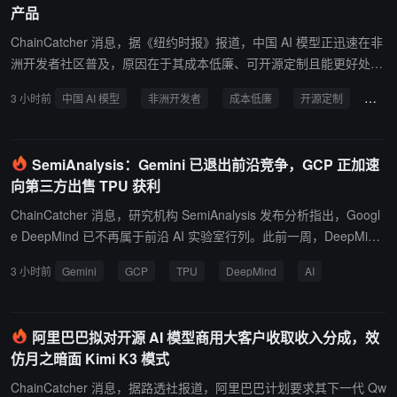
称，8 月 5 日该链交易笔数达 1330 万笔创历史新高，总锁仓量 8 月
产品
6 日达 4.33 亿美元、稳定币供应量达 5.97 亿美元，但单笔交易对应
ChainCatcher 消息，据《纽约时报》报道，中国 AI 模型正迅速在非
的 DEX 交易量从 7 月 13 日的 105.56 美元降至 8 月 4 日的 27.82
洲开发者社区普及，原因在于其成本低廉、可开源定制且能更好处理
美元，降幅 74%，即链上活动更频繁但单笔价值大幅缩水。这一背离
本地语言，而 OpenAI、Anthropic 等美国头部模型则以闭源和收费为
源于该链锁仓量集中于 Morpho 等借贷协议而非 DEX 流动性,当前链
3 小时前
中国 AI 模型
非洲开发者
成本低廉
开源定制
竞争
主。乌干达开发者 Ernest Mwebaze 在构建面向当地语言的多语言 A
上 19 项激励活动每日共发放约 5.8 万美元，其中 92% 流向存款用
I 系统 Sunflower 时，最终选用阿里巴巴的模型而非 Meta 或 Google
户，仅约 4543 美元用于交易流动性。
产品，其系统现已被当地农民广泛用于获取天气和种植信息。 报道
SemiAnalysis：Gemini 已退出前沿竞争，GCP 正加速
称，类似的采用趋势正在肯尼亚、尼日利亚和加纳等国蔓延，覆盖法
向第三方出售 TPU 获利
律、教育、商业服务等多个领域。中国开源模型（如 DeepSeek、千
问等）允许免费下载和修改，而领先的美国模型通常为闭源且收费，
ChainCatcher 消息，研究机构 SemiAnalysis 发布分析指出，Googl
在中低收入国家形成显著的成本与可及性差异。行业人士指出，中国
e DeepMind 已不再属于前沿 AI 实验室行列。此前一周，DeepMind
AI 在非洲的快速渗透正为美国 AI 巨头带来长期竞争压力。
联合创始人 Demis Hassabis 退出日常运营，Google 首席科学家 Jeff
3 小时前
Gemini
GCP
TPU
DeepMind
AI
Dean 及 Gemini 联合负责人 Oriol Vinyals 等核心成员离职，创立新
实验室 Discovery Loop。分析认为，Google 内部 Gemini 与 GCP
围绕算力分配的长期博弈已以 GCP 胜出告终。 SemiAnalysis 称，G
阿里巴巴拟对开源 AI 模型商用大客户收取收入分成，效
emini 3.5 Pro 已被取消，Gemini 3.6 Flash 性能不及中国头部开源模
仿月之暗面 Kimi K3 模式
型与 Grok 4.5，当前 Gemini 在大模型排名中已跌至第 8 或第 9 位。
与此同时，GCP 正向 Anthropic 等竞争对手大量出售 TPU，过去 9
ChainCatcher 消息，据路透社报道，阿里巴巴计划要求其下一代 Qw