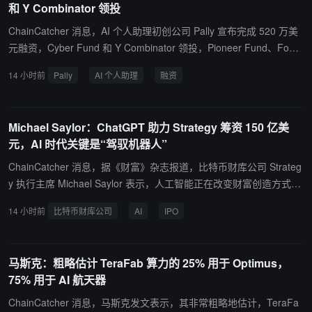
和 Y Combinator 领投
公司的 AI 模型，并根据性能、价格和可用性选择不同模型。随着企
业加速采用生成式 AI，AI 模型调用基础设施和模型路由服务的重要
ChainCatcher 消息，AI 个人助理初创公司 Pally 宣布完成 520 万美
性不断提升。OpenRouter 通过提供模型聚合、流量分配和成本优化
元融资，Cyber Fund 和 Y Combinator 领投，Pioneer Fund、Foun
能力，成为 AI 应用开发生态中的关键中间层。 若交易完成，将成为
ders Inc、468 Capital 及天使投资人等参投。公司估值为 3000 万美
14 小时前
Pally
AI 个人助理
融资
Stripe 近年来在 AI 领域的重要布局之一。Stripe 此前主要专注于支
元，主要业务为通过短信入口提供 AI 个人助理服务。Pally 于 2025
付基础设施、金融服务和企业软件，而收购 OpenRouter 可能进一步
年推出，最新版本于 6 月上线，可与 Gmail、Outlook、Slack、Gran
推动其向 AI 开发者基础设施领域扩张。市场人士认为，随着 AI 模型
ola、Notion 等平台同步。用户授权后，Pally 可预订航班、管理收件
Michael Saylor：ChatGPT 助力 Strategy 筹资 150 亿美
数量快速增加，连接不同模型、优化调用成本以及管理 AI 工作流的
箱、回复消息及预订餐厅。Pally 使用 Anthropic 的 Claude、OpenAI
元，AI 时代关键是“驾驭机器人”
基础设施企业正在获得更多关注，OpenRouter 的潜在高估值也反映
的 ChatGPT 以及 Kimi K3、GLM 5.2 等开源模型。联合创始人 Haz
出投资者对 AI 应用层和基础设施层增长机会的看好。
Hubble 表示，公司不会出售用户数据，也不会使用相关数据训练模
ChainCatcher 消息，据《财富》杂志报道，比特币财库公司 Strateg
型。
y 执行主席 Michael Saylor 表示，人工智能正在改变财富创造方式，
企业和个人不应试图与机器竞争，而应利用 AI 放大自身能力。Saylo
14 小时前
比特币财库公司
AI
IPO
r 在接受采访时称，他利用 ChatGPT 帮助 Strategy 设计基于比特币
的优先股融资方案，并最终推动公司通过 IPO 及相关融资筹集约 150
亿美元资金。他表示，“AI 帮助我创造了 150 亿美元”。Saylor 认为，
马斯克：粗略估计 TeraFab 算力的 25% 用于 Optimus，
AI 时代的核心优势不是重复执行机器能够完成的任务，而是提出更好
75% 用于 AI 航天器
的问题，并利用 AI 探索此前无法实现的新机会。“不要试图比机器人
更努力工作。”近年来，Saylor 推动 Strategy 大规模配置比特币，并
ChainCatcher 消息，马斯克发文表示，其非常粗略地估计，TeraFa