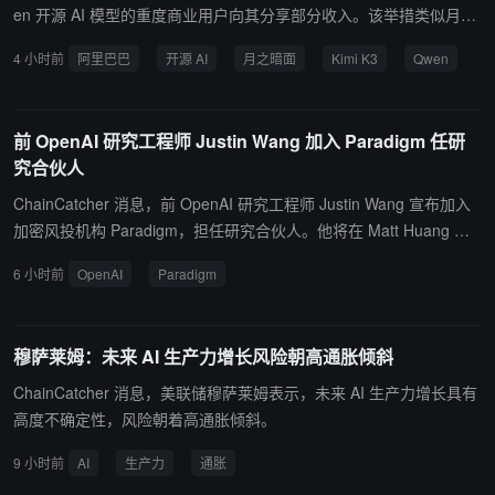
个月内已锁定数十万颗 TPU 的长期租赁及销售合同。Tokenomics 模
en 开源 AI 模型的重度商业用户向其分享部分收入。该举措类似月之
型估算，Gemini 自身 ARR 约 120 亿美元，而 GCP 到 2027 年底第
暗面在 Kimi K3 上的做法：Kimi K3 许可条款规定，若将模型作为服
4 小时前
阿里巴巴
开源 AI
月之暗面
Kimi K3
Qwen
三方 AI 云服务收入将超 730 亿美元，TPU 系统销售额外贡献超 120
务出售且年收入超过 2000 万美元，需与月之暗面商谈商业协议，据
0 亿美元。GCP 最新季度增速为 82%，预计 2027 年将因 TPU 系统
称分成比例最高达 30%。阿里巴巴的具体分成比例尚在讨论中。 报
销售而加速至 100% 以上，为 Google 每股收益贡献约 3 美元。
道指出，此类收入分成协议在中国 AI 公司与美国云平台之间已逐步
前 OpenAI 研究工程师 Justin Wang 加入 Paradigm 任研
成形。DigitalOcean 等多家美国云厂商已与月之暗面签署商业协议。
究合伙人
定价方面，Kimi K3 的输入/输出 Token 价格约为 Anthropic Fable 模
型的三分之一。此外，由前 OpenAI CTO Mira Murati 创立的 Thinki
ChainCatcher 消息，前 OpenAI 研究工程师 Justin Wang 宣布加入
ng Machines Lab 也已加入开源阵营，上月发布了其首个开源模型。
加密风投机构 Paradigm，担任研究合伙人。他将在 Matt Huang 和
此举标志着中国 AI 公司正通过“开源免费+商业收费”的 Freemium 模
Alana Palmedo 的领导下，与团队协作继续开展前沿研究。 Justin W
6 小时前
OpenAI
Paradigm
式，在开源模型上探索可持续商业化路径。
ang 此前在 OpenAI 参与 EVMbench 项目，并使用过 Paradigm 的
开源工具。短期内，他关注 AI 模型测量与评估、递归自我改进、有
效 AI 政策，以及网络与加密能力等相关方向。
穆萨莱姆：未来 AI 生产力增长风险朝高通胀倾斜
ChainCatcher 消息，美联储穆萨莱姆表示，未来 AI 生产力增长具有
高度不确定性，风险朝着高通胀倾斜。
9 小时前
AI
生产力
通胀