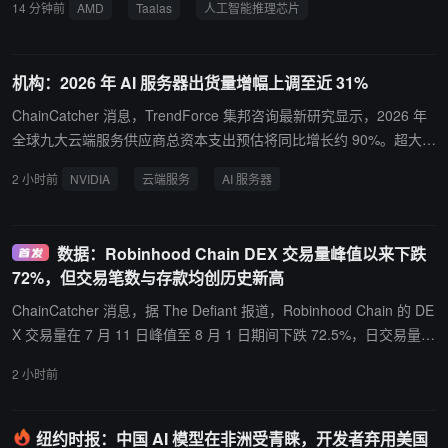
14 分钟前
AMD
Taalas
人工智能推理芯片
nstinct GPU 加速器路线图，进一步推进系统级解决方案开发。
机构：2026 年 AI 服务器出货量增幅上调至近 31%
ChainCatcher 消息，TrendForce 集邦咨询最新研究显示，2026 年
全球九大云端服务供应商总资本支出预估将同比增长约 90%。超大型
CSP 和 Tier-2 数据中心对 NVIDIA 整柜式 AI 服务器的采购意愿明显
2 小时前
NVIDIA
云端服务
AI 服务器
提高，Google 和 AWS 的新一代 ASIC 平台将于 2026 年下半年陆续
放量，促使 AI 服务器出货年成长幅度从 28% 上调至近 31%。
数据：Robinhood Chain DEX 交易量峰值以来下跌
72%，但交易笔数与存款均创历史新高
ChainCatcher 消息，据 The Defiant 报道，Robinhood Chain 的 DE
X 交易量在 7 月 11 日峰值至 8 月 1 日期间下跌 72.5%，日交易量由
约 8.78 亿美元降至 2.41 亿美元，同期该链的交易笔数、总锁仓量与
2 小时前
稳定币供应量却均创历史新高。该链全球 DEX 交易量份额从峰值的
16.65% 降至 8 月 2 日的 4.32%，同期全链 DEX 交易量整体上升，
表明此番下跌为 Robinhood Chain 自身现象而非市场普跌。 报道
纽约时报：中国 AI 模型在非洲受青睐，开发者弃用美国