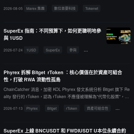
未披露。該投資將支持 Digital Prime 與 EquiLend 合作開發的數字資
2026-08-05
Marex 集團
數位首要科技
Tokenet
產借貸平台 Tokenet，並用於 Marex 擴展機構數字資產業務。Digital
Prime 上週披露，Tokenet 來自啟動合作夥伴的借貸庫存已超過 10
億美元，借款需求超過 10 億美元。相關數據指平台可出借數字資產
SuperEx 指南：不同預算下，如何更聰明地參
規模及參與機構表達的借款意向，並非已完成貸款。Tokenet 啟動合
與 1USD
作夥伴包括 Galaxy Digital 和 Ripple Prime 等。Marex 此次投資屬於
其通過加密市場基礎設施投資擴展數字資產業務的舉措。
2026-07-24
1USD
SuperEx
參與
獎品
回報率
預算
Phyrex 拆解 Bitget rToken ：核心價值在於資產可組合
性，打破 RWA 流動性孤島
ChainCatcher 消息，加密 KOL Phyrex 發文系統分析 Bitget 旗下 Re
ality 發行的 rToken，認為 rToken 不應僅被理解為"代幣化股票"，其
核心價值在於接入統一帳戶後實現資產可組合性，打破了 RWA 流動
2026-07-13
Phyrex
Bitget
rToken
資產可組合性
RWA 流
性孤島的局限。Phyrex 重點拆解了三種可直接落地的交易策略：放
大美股方向性敞口、Delta Neutral 套利，質押借貸循環。對機構而
言，rToken 的核心價值在於三大機制：訂單直連美股訂單簿實現無
SuperEx 上線 BNCUSDT 和 FWDIUSDT U本位永續合約
脫鉤風險、UTA 統一帳戶聯合保證金提升資產效率、週五收盤價錨定