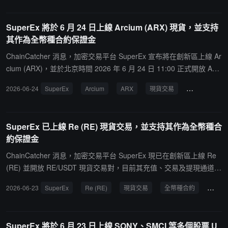
SuperEx 將於 6 月 24 日上線 Arcium (ARX) 現貨，並支持
其作為全幣種合約保證金
ChainCatcher 消息，加密交易平台 SuperEx 宣布將在創新區上線 Ar
cium (ARX)，並於北京時間 2026 年 6 月 24 日 11:00 正式開放 AR
X/USDT 現貨交易。目前該代幣的充值通道已開啟，提現服務將於近
2026-06-24
SuperEx
Arcium
ARX
現貨交易
去中心化網絡
期開放。此外，ARX 現已同步納入該平台全幣種合約保證金的支持範
圍。據悉，Arcium 是一個專注於全加密數據無需信任計算的去中心
化網絡，旨在通過其底層技術 Cerberus MPC 協議，為區塊鏈、人工
SuperEx 已上線 Re (RE) 現貨交易，並支持其作為全幣種合
智慧等領域的應用提供加密共享狀態與加密計算功能。
約保證金
ChainCatcher 消息，加密交易平台 SuperEx 現已在創新區上線 Re
(RE) 並開放 RE/USDT 現貨交易對，目前其充值、交易及提現通道均
已開啟。此外，RE 現已同步納入該平台全幣種合約保證金的支持範
2026-06-23
SuperEx
Re (RE)
現貨交易
全幣種合約
現實
圍。据悉，Re 屬於現實世界資產（RWA）板塊，定位為 RWA 的資
本層，旨在連接全球鏈上資本與規模達 1 萬億美元的再保險市場。
SuperEx 將於 6 月 23 日上線 SONY、SMCI 等多個股票 U