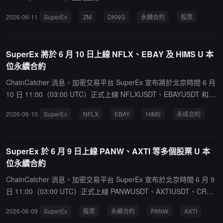
T、XLEUSDT 和 EWZUSDT 股票 U 本位永續合約交易對。據悉，上
2026-06-11
SuperEx
ZM
DKNG
永續合約
股票
述新上線的合約交易對均支持全倉、逐倉及分倉模式，用戶可通過 S
uperEx 的 Web 端及 APP 端進行交易體驗。
SuperEx 將於 6 月 10 日上線 NFLX、EBAY 及 HIMS U 本
位永續合約
ChainCatcher 消息，加密交易平台 SuperEx 宣布將於北京時間 6 月
10 日 11:00（03:00 UTC）正式上線 NFLXUSDT、EBAYUSDT 和 H
IMSUSDT U 本位永續合約交易對。據悉，上述新上線的合約交易對
2026-06-10
SuperEx
NFLX
EBAY
HIMS
永续合約
均支持全倉、逐倉及分倉模式，用戶可通過 SuperEx 的 Web 端及 A
PP 端進行交易體驗。
SuperEx 於 6 月 9 日上線 PANW、AXTI 等多個股票 U 本
位永續合約
ChainCatcher 消息，加密交易平台 SuperEx 宣布於北京時間 6 月 9
日 11:00（03:00 UTC）正式上線 PANWUSDT、AXTIUSDT、CRDO
USDT、IRENUSDT 及 QNTXUSDT 股票 U 本位永續合約交易對。據
2026-06-09
SuperEx
股票
永續合約
PANW
AXTI
悉，上述新上線的合約交易對均支持全倉、逐倉及分倉模式，用戶可