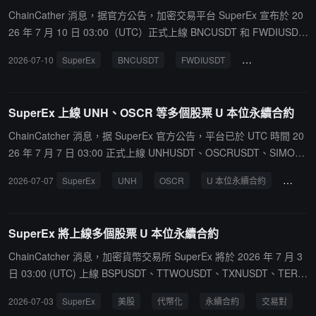
的週末抵押品估值實現風險可控，最終實現同一帳戶內管理 Crypto、
ChainCather 消息，据官方公告，加密交易平台 SuperEx 宣布於 20
股票代幣及衍生品頭寸，降低多平台調倉與資金劃轉成本。
26 年 7 月 10 日 03:00（UTC）正式上線 BNCUSDT 和 FWDIUSDT
的 U 本位永續合約交易對。据悉，此次上線的新合約交易對均支持全
2026-07-10
SuperEx
BNCUSDT
FWDIUSDT
永續合約
交
倉、逐倉以及分倉模式，用戶目前可通過 SuperEx 的 Web 端及 APP
端進行交易體驗。
SuperEx 上線 UNH、OSCR 等多個股票 U 本位永續合約
ChainCatcher 消息，据 SuperEx 官方公告，平台已於 UTC 時間 20
26 年 7 月 7 日 03:00 正式上線 UNHUSDT、OSCRUSDT、SIMOU
SDT 及 APLDUSDT 的 U 本位永續合約交易對。据悉，上述新上線的
2026-07-07
SuperEx
UNH
OSCR
U 本位永續合約
交易對
合約交易對均支持全倉、逐倉及分倉模式，用戶目前已可通過 Super
Ex 的 Web 端或 APP 端進行相關交易體驗。
SuperEx 將上線多個股票 U 本位永續合約
ChainCatcher 消息，加密貨幣交易所 SuperEx 將於 2026 年 7 月 3
日 03:00 (UTC) 上線 BSPUSDT、TTWOUSDT、TXNUSDT、TERU
SDT U本位永續合約交易對；以上合約交易對支持全倉、逐倉、分倉
2026-07-03
SuperEx
美股
代幣化
永續合約
交易對
模式。用戶可以透過 Web、APP 進行交易體驗。