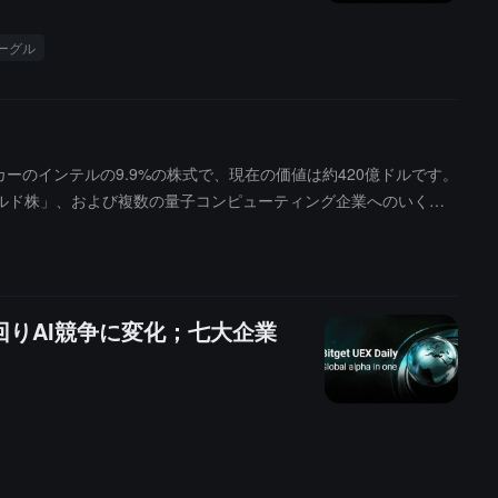
ーグル
ーのインテルの9.9%の株式で、現在の価値は約420億ドルです。
ールド株」、および複数の量子コンピューティング企業へのいくつ
アメリカ国際開発金融公社（DFC、6件）、およびエネルギー省
された政府の持株公開帳簿は存在せず、最も完全な公開追跡は外交
コンピューティング関連取引について、契約の署名または条件リストに近い
回りAI競争に変化；七大企業