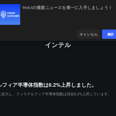
Web3の最新ニュースを第一に入手しましょう！
BTC
$64,779.41
-0.22%
ETH
$1,916.31
ンダー
データ
発見する
キャンセル
購読
インテル
フィア半導体指数は6.2%上昇しました。
10%に拡大し、フィラデルフィア半導体指数は現在6.2%上昇しています。