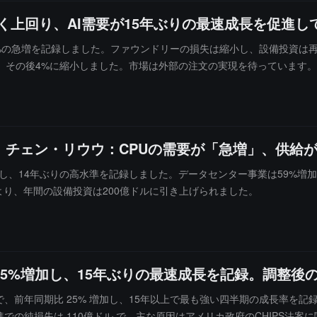
く上回り、AI需要が15年ぶりの最速成長を促進し
9%の急増を記録しました。ファウンドリーの損失は縮小し、設備投資は
、その後4%に縮小しました。市場は外部の注文の実現を待っています。
、チェン・リウウ：CPUの需要が「急増」、供給
加し、14年ぶりの高水準を記録しました。データセンター事業は59%増
より、年間の設備投資は200億ドルに引き上げられました。
5%増加し、15年ぶりの最速成長を記録。調整後のE
で、前年同期比 25% 増加し、15年以上で最も強い四半期の成長率を記
AP基準での純損失は 110億ドル で、主な原因はアメリカ政府のCHIPS法