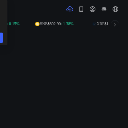
+0.15%
BNB
$602.90
+1.38%
XRP
$1.03
+0.28%