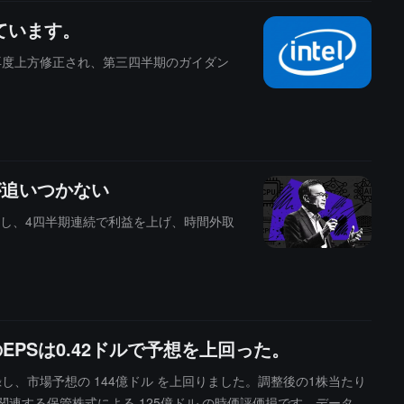
ています。
再度上方修正され、第三四半期のガイダン
が追いつかない
加し、4四半期連続で利益を上げ、時間外取
PSは0.42ドルで予想を上回った。
録し、市場予想の 144億ドル を上回りました。調整後の1株当たり
案に関連する保管株式による 125億ドル の時価評価損です。データセ