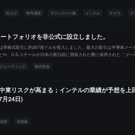
利上げ
暗号通貨
テクノロジー株
インテル
テスラ
グ
ポートフォリオを非公式に設立しました。
準株式取引に約267億ドルを投入しました。最大の取引は半導体メーカ
とや、U.S.スチールが日本の新日鉄に買収された際に保持された「ゴ
とも4つの機関に分散しています：商務省（17件）、国防省（7件）、
ピューティング
株式投資
（2018年に国会が海外開発プロジェクトのために設立）。現在、統一
）が維持しています。一部の取引は、特に商務省が1週間以内に発表した9件の量子
発効、中東リスクが高まる；インテルの業績が予想を上
月24日)
為替
米国株