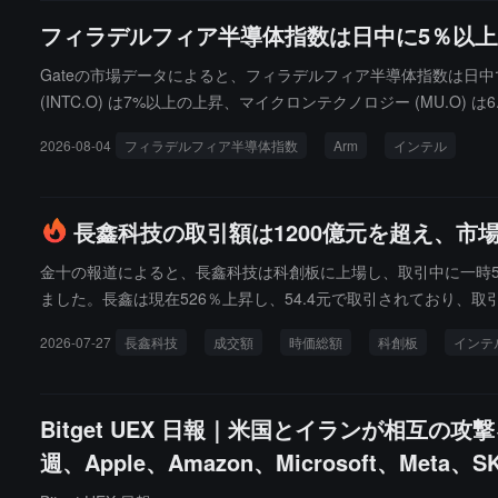
フィラデルフィア半導体指数は日中に5％以上上
Gateの市場データによると、フィラデルフィア半導体指数は日中で5%
(INTC.O) は7%以上の上昇、マイクロンテクノロジー (MU.O) 
2026-08-04
フィラデルフィア半導体指数
Arm
インテル
長鑫科技の取引額は1200億元を超え、市
金十の報道によると、長鑫科技は科創板に上場し、取引中に一時530
ました。長鑫は現在526％上昇し、54.4元で取引されており、取
2026-07-27
長鑫科技
成交額
時価総額
科創板
インテ
Bitget UEX 日報｜米国とイランが相
週、Apple、Amazon、Microsoft、Met