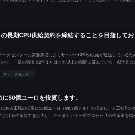
比 59% 増加しました。クライアントコンピューティングおよび物理AI事業
加しました。会社はデータセンターの注文が既存の供給能力を超えており、
ャッシュフローは 70億ドル でした。インテルは第3四半期の売上高を 158
株価は時間外取引で約 11% 上昇しました。
との長期CPU供給契約を締結することを目指してお
データセンターの需要急増によりサーバーCPUの供給が逼迫しているた
ので、一部の議論は2年またはそれ以上の期間に及んでいる。AI計算力の
製品の価格は年内に累積で**40%以上の上昇を見せ、前月比での上昇幅は最
AIデータセンター
ている」と述べ、同社は第一四半期に複数の長期契約を締結しており、その
き上げた。報道によれば、中国は世界最大のサーバー市場の一つであり、デ
は同時にアメリカの先進的なAI GPUの輸出制限にも直面している。
に50億ユーロを投資します。
ルランドにある工場の拡張に50億ユーロ（約57億ドル）を投資し、人工知
における生産能力を拡大し、データセンター用プロセッサの生産量を増
力を向上させるとともに、研究開発活動を進めるものです。インテルの執
画の一部でもあると述べています。インテルのファウンドリビジネスは