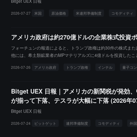
Bitget UEX 日報
2026-07-27
米国
原油価格
米連邦準備制度
コモディティ
アメリカ政府は約270億ドルの企業株式投資
フォーチュンの報道によると、トランプ政権は約30件の株式または
他には、希土類鉱業者のMPマテリアルズに4億ドルを投資したこ
かの株式が含まれています。報道によると、これらの持株は少なく
2026-07-26
アメリカ政府
トランプ政権
インテル
量子コン
（2件）。DFCのみが明確な法定株式投資の権限を持っています
問題評議会（Council on Foreign Relations
状態にあるだけです。
Bitget UEX 日報｜アメリカの新関税が
が揃って下落、テスラが大幅に下落 (2026年07
Bitget UEX 日報
2026-07-24
ビットゲット
連邦準備制度
コモディティ
外国