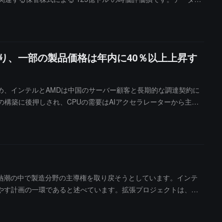
（CCPG）の売上高は 89億ドル で、 13% 増加しました。イン
現在 10 件の長期サーバーCPU供給契約を締結したと述べまし
億ドルから168億ドル と予想し、調整後のEPSは約 0.38ドル で、
り、一部の製品価格は年内に40％以上上昇す
め、インテルとAMDは中国のサーバー顧客と長期的な調達契約に
構築に後押しされ、CPUの需要はAIアクセラレーターから主流
高で10%**を超えている。インテルのCEO Lip-Bu Tanは
中にはグーグルとの数年にわたる契約も含まれている。AMDはサ
ータセンターやAI計算力クラスターの急速な構築がインテルとAMD
インテルは木曜日に四半期の業績を発表する予定で、CPUの不足が
能の熱潮の中で製造分野の主導権を取り戻そうとしています。インテ
やす計画の一環であると述べています。拡張プロジェクトは、フ
行副社長ナガ・チャンドラセカランは声明の中で、この動きがイン
主に他のテクノロジー企業のためにチップを製造しており、同社