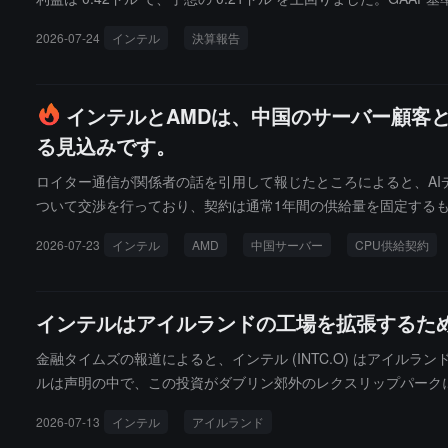
ンターおよびAI事業（DCAI）の売上高は 63億ドル で、前年同期
2026-07-24
インテル
決算報告
テルのファウンドリー事業の売上高は 58億ドル で、 31% 増
た。粗利率は昨年同期の 27.5% から 40.4% に回復し、営業キ
いずれも市場予想を上回っています。財務報告発表後、インテルの
インテルとAMDは、中国のサーバー顧客
る見込みです。
ロイター通信が関係者の話を引用して報じたところによると、AI
ついて交渉を行っており、契約は通常1年間の供給量を固定するも
のプロセッサーに拡大しており、中国市場における一部のサーバーCPU
2026-07-23
インテル
AMD
中国サーバー
CPU供給契約
4月に、XeonサーバーCPUの需要が「供給を持続的に上回っ
ーバーCPU市場の予測を2030年に1200億ドルを超えるに引
のプロセッサーに対する競争を激化させているが、中国のバイヤー
インテルはアイルランドの工場を拡張するため
市場の注目の焦点になると予想されている。
金融タイムズの報道によると、インテル (INTC.O) はアイ
ルは声明の中で、この投資がダブリン郊外のレクスリップパーク
ラッグシップのXeonサーバープロセッサを含む製品の生産能
2026-07-13
インテル
アイルランド
テルのファウンドリビジネスの顧客への納品能力を向上させる計