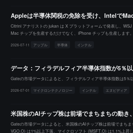
の再生戦略の重要な要素であり、TSMCなどの競合他社との競争
Appleは半導体関税の免除を受け、IntelでM
Citrini アナリストの jukan は X プラットフォームで発表し、
Mac チップを生産するだけでなく、iPhone チップも生産します
2026-07-11
アップル
半導体
インテル
データ：フィラデルフィア半導体指数が5％
Gateの市場データによると、フィラデルフィア半導体指数は5％以
2026-07-01
マイクロンテクノロジー
インテル
エヌビディア
米国株のAIチップ株は前場でまちまちの動き、
Gateの市場データによると、米国株のAIチップ株は前場でまちまちの動きとな
VGO.O) は1%以上下落、マイクロソフト (MSFT.O) は1.1%上