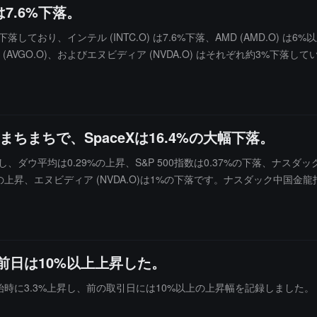
7.6%下落。
、インテル (INTC.O) は7.6%下落、AMD (AMD.O) は6%以上の下
(AVGO.O)、およびエヌビディア (NVDA.O) はそれぞれ約3%下落して
まちで、SpaceXは16.4%の大幅下落。
平均は0.29%の上昇、S&P 500指数は0.37%の下落、ナスダックは1.3
%近くの上昇、エヌビディア (NVDA.O)は1%の下落です。ナスダック中国金龍
前日は10%以上上昇した。
引開始時に3.3%上昇し、前の取引日には10%以上の上昇幅を記録しました。