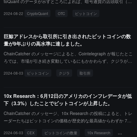
toQuant のデータが示すところによれば、暗号通貨の店頭取引（OT
C）で保有されているビットコインの数量が 368,000 枚に急増し、
2024-08-22
CryptoQuant
OTC
ビットコイン
価値は 220 億ドルを超え、2022 年 6 月以来の新高値を記録しまし
た。過去 3 ヶ月間で、OTC のビットコイン保有量は 153,000 枚増
加しました。CryptoQuant は、マイナーが通常 OTC 取引を通じて
巨鯨アドレスから取引所に引き出されたビットコインの数
ビットコインを販売し、市場価格に影響を与えないようにしている
量が9年ぶりの高水準に達しました。
と指摘しています。OTC 残高の著しい増加は、マイナーが大規模な
売却を行っている可能性を示唆しているかもしれません。歴史的デ
ChainCatcher のメッセージによると、Cointelegraph が報じたとこ
ータは、OTC のビットコイン残高の増加がビットコイン価格の下落
ろでは、市場が引き続き変動しているにもかかわらず、クジラが取
と関連していることが多いことを示しています。機関投資家や大口
引所から引き出したビットコインの量は 9 年ぶりの最高水準に達し
2024-08-03
ビットコイン
クジラ
取引所
トレーダーは、市場価格への影響を減らすために OTC 取引を好む
ています。7 月だけで、大口保有者は 84,000 BTC を増やし、これ
傾向があります。
は 2015 年以来、ビットコインが取引所から引き出された最も速い
ペースであり、BTC の価格が約 220 ドルで底を打った時と似てい
10x Research：6月12日のアメリカのインフレデータが低
ます。
下（3.3%）したことでビットコインが上昇した。
ChainCatcher のメッセージ、10x Research の投稿によると、トレ
ーダーたちはビットコインの価格が歴史的な最高値からわずか 7%
の距離にあるにもかかわらず、動きが全くないと不満を述べていま
2024-06-03
CEX
ビットコインの数量
10x Research
ビットコ
す。多くのビットコインが取引所から引き出されており、ステーブ