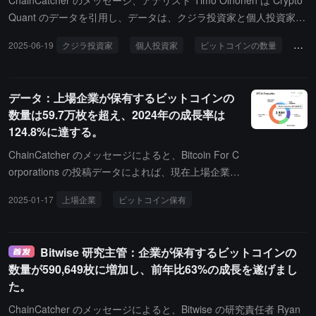
ChainCatcher のメッセージ、アナリスト Timo Oinonen は Crypto
いにより、現在司法手続きを完了した押収ビットコインのみが政府
Quant のデータを引用し、データは、クジラ投資家と個人投資家が
の資産としてカウントされ、押収状態にあるビットコインには法的
Binance に移動したビットコインが周期的な低水準に達しているこ
2025-06-19
クジラ投資家
個人投資家
ビットコインの数量
バイ
な不確実性が残っていることです。
とを示しており、これは不安定な市場条件下でホルダーがまだ売却
することを望んでいないことを示しています。
データ：上場企業が保有するビットコインの
数量は59.7万枚を超え、2024年の成長率は
124.8%に達する。
ChainCatcher のメッセージによると、Bitcoin For C
orporations の投稿データによれば、現在上場企業が
保有するビットコインの数量は 59.7 万枚を超えて
2025-01-17
上場企業
ビットコイン保有
います。2024 年、企業のビットコイン準備率は 12
4.8% 増加し、ビットコインが企業の標準となる時
代が到来したのかもしれません。
Bitwise 研究主管：企業が保有するビットコインの
数量が590,649枚に増加し、前年比63%の成長を遂げまし
た。
ChainCatcher のメッセージによると、Bitwise の研究責任者 Ryan