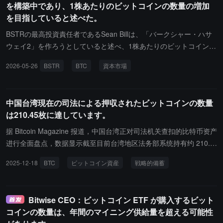
を構築中であり、1株あたりのビットコインの数量の増加
を目指していると述べた。
BSTRの最高投資責任者であるSean Billは、「バークシャー・ハサ
ウェイ2」を作ろうとしていると述べ、1株あたりのビットコインの
数量の増加を目指す会社であるとしています。Sean Billは、資本市
2026-05-26
BSTR
BTC
資本市場
場に参入し、資本構造を効果的に管理し、BTCが市場で機能するよ
うにしたいと考えています。
中国台湾現在の司法による押収されたビットコインの数量
は210.45枚に達しています。
据 Bitcoin Magazine 报道，中国台湾正对司法机关查扣的比特币资产
进行全面盘点，数据显示截至目前台湾地区法务部系统持有约 210.4
5 枚比特币，作为没收资产待后续处置或纳入战略储备评估。上月曾
2025-12-18
BTC
ビットコイン資産
戦略的備蓄
报道，台湾计划年底清查当局比特币持有量并评估 BTC 储备。
Bitwise CEO：ビットコイン ETF が購入するビット
コインの数量は、年間のマイニング供給量を超える可能性