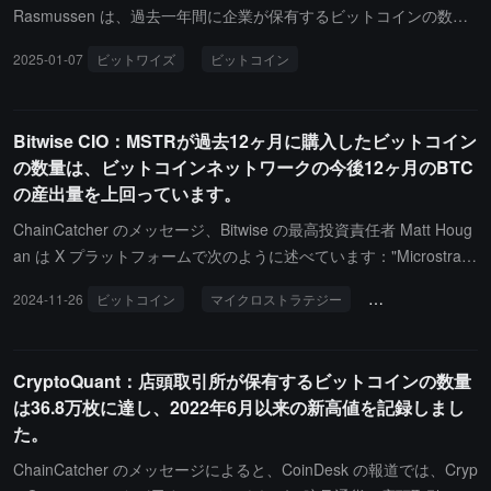
Rasmussen は、過去一年間に企業が保有するビットコインの数量
が 2023 年第4四半期の 262,635 枚から 2024 年第4四半期の 590,6
2025-01-07
ビットワイズ
ビットコイン
49 枚に増加し、63% 増加したと発表しました。
Bitwise CIO：MSTRが過去12ヶ月に購入したビットコイン
の数量は、ビットコインネットワークの今後12ヶ月のBTC
の産出量を上回っています。
ChainCatcher のメッセージ、Bitwise の最高投資責任者 Matt Houg
an は X プラットフォームで次のように述べています："Microstrate
gy が過去 12 ヶ月で購入したビットコインの数量は 21.2 万枚であ
2024-11-26
ビットコイン
マイクロストラテジー
ビットワイズCIO
り、これはビットコインネットワークが今後 12 ヶ月で生産する数
量（予想 16.4 万枚）を上回っています。人々は企業がビットコイ
ンを購入する重要性を過小評価しています。なぜなら、ビットコイ
CryptoQuant：店頭取引所が保有するビットコインの数量
ンの数量がいかに少ないかを忘れているからです。企業はすでに 9
は36.8万枚に達し、2022年6月以来の新高値を記録しまし
0 万枚のビットコインを保有しており、購入速度は加速していま
た。
す。"
ChainCatcher のメッセージによると、CoinDesk の報道では、Cryp