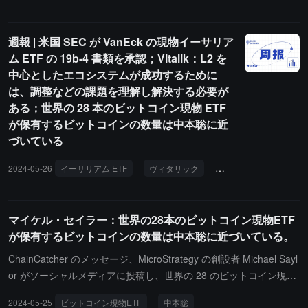
ルコインのインパルスは警告信号を発しています。暗号通貨市場の
取引量は 500 億ドルにまで減少し、資金調達金利はわずかにプラス
週報 | 米国 SEC が VanEck の現物イーサリア
の値にとどまっています。間違いなく、金利は非常に低いです。連
ム ETF の 19b-4 書類を承認；Vitalik：L2 を
邦準備制度の政策とインフレデータは、ビットコインが歴史的な最
中心としたエコシステムが成功するために
高値を更新する可能性のある二つの重要な変数と見なされていま
は、調整などの課題を理解し解決する必要が
す。6 月 5 日、カナダ中央銀行は世界的な利下げサイクルを開始す
ある；世界の 28 本のビットコイン現物 ETF
る可能性があり、これが連邦準備制度に青写真を提供するかもしれ
が保有するビットコインの数量は中本聡に近
ません。また、6 月 12 日のアメリカのインフレデータは、ビット
づいている
コインの上昇を促すために低いデータ（3.3%）を示す必要がありま
す。ビットコイン取引所の残高の急激な減少は、クジラがビットコ
2024-05-26
イーサリアム ETF
ヴィタリック
「Web3 未来の夜」
インを取引所から移動させて価格の上昇を期待していることを示し
ています。過去 1 ヶ月で、88,000 枚のビットコインが取引所から
移動され、残りのビットコインの数は 250 万枚で、2018 年 3 月以
マイケル・セイラー：世界の28本のビットコイン現物ETF
来の最低水準です。取引所からの資金流出は 5 月 15 日に始まり、
が保有するビットコインの数量は中本聡に近づいている。
ちょうどアメリカの登録投資家が 1 億ドルを超える四半期末の 13F
ChainCatcher のメッセージ、MicroStrategy の創設者 Michael Sayl
申告要件の 45 日後にあたります。
or がソーシャルメディアに投稿し、世界の 28 のビットコイン現物
ETF が保有するビットコインが中本聡のアドレスの保有規模に近づ
2024-05-25
ビットコイン現物ETF
中本聡