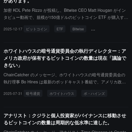
があります。
加密 KOL Pete Rizzo が投稿し、Bitwise CEO Matt Hougan がイン
タビュー動画で、規模が150億ドルのビットコイン ETF が購入する
ビットコインの数量は年間の採掘供給量を超えると述べた。
2025-12-17
ビットコイン
ETF
Bitwise
ビットコインマイニン
ホワイトハウスの暗号通貨委員会の執行ディレクター：ア
メリカ政府が保有するビットコインの数量は現在「議論で
きない」
ChainCatcher のメッセージ、ホワイトハウスの暗号通貨委員会の
執行理事 Bo Hines は最新のポッドキャスト番組で、アメリカ政府
が保有するビットコインの数量を明らかにすることを拒否しまし
2025-07-31
暗号通貨
ホワイトハウス
ボ・ハインズ
た。以前の報告によると、アメリカ政府が実際に保有しているビッ
トコインは、トランプの暗号通貨顧問 David Sacks が以前に推定し
た 20 万枚よりもはるかに少なく、わずか 2.9 万枚である可能性が
アナリスト：クジラと個人投資家がバイナンスに移動させ
あります。具体的な数字について、Hines は「現時点では議論でき
るビットコインの数量は周期的な低水準に達した。
ない」と述べましたが、政府は「予算中立」の方法でビットコイン
を増やす計画を確認しました。注目すべきは、資産の分類方法の違