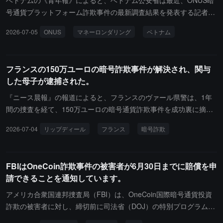
ベトナムの《青年報》によると、ベトナム公安省は最近、ONUS暗
理、損害賠償、及びApp Storeのリスクの公開を求めています。App
号通貨プラットフォーム詐欺事件の最新調査結果を発表する記者会
leは訴訟についてコメントしていませんが、模倣アプリがガイドラ
見を開き、350キログラム以上の金と銀を押収し、8件の不動産に関
2026-07-05
ONUS
マネーロンダリング
ベトナム
インに違反しているため迅速に削除すると述べており、現在App St
与する取引を凍結し、2000億ベトナムドンの価値がある取引を行
oreにはSparrow Walletの模倣品は存在せず、2025年までに37.1万
い、300以上の関与する銀行口座の取引を停止した。今年の3月23
件以上の盗作やユーザーを誤解させるアプリの提出を拒否していま
日、警察は8名の被告に対して刑事訴訟を提起し、コンピューター
フランスの150万ユーロの暗号詐欺事件が解決され、関与
す。
ネットワークや電気通信ネットワークを利用して財産の侵占とマネ
した母子が逮捕された。
ーロンダリングを行ったとして告発した。2018年から、関与した者
たちは一般の人々の暗号通貨に対する認識不足を利用し、アプリケ
『ニース晨報』の報道によると、フランスのヴァール県警は、1年
ーションを通じてデジタルアカウントを作成し、仮想通貨として包
間の捜査を経て、150万ユーロの暗号通貨詐欺事件を成功裏に摘発
装し、関連会社間の循環取引を利用して信頼を築き、投資を引き寄
し、関与した母子を逮捕しました。この二人は「Rip Deal」（偽の
2026-07-04
リップディール
フランス
暗号詐欺
せ、その結果、資金の侵占を実施し、2018年から2021年の間に7兆
販売）詐欺を実施し、高級住宅を代わりに購入できると偽り、ラマ
ベトナムドン以上の価値の暗号通貨を販売した。この事件には多く
トゥエルの裕福な夫婦をミラノに誘い、暗号通貨で150万ユーロの
の関与者とユーザーがあり、現在約500万のユーザーアカウントが
取引保証手数料を支払うよう要求しました。犯行の間、容疑者は隠
FBIはOneCoin詐欺事件の被害者が6月30日までに賠償を申
開設されており、警察は市民から2000件以上の通報を受けている。
しカメラを使用して被害者の暗号アカウント情報と秘密鍵を盗撮
請できることを通知しています。
公安機関はKOLなどのインフルエンサーの共犯責任を追及してお
し、その後、すべての暗号資産を移動させました。警察はカヴァレ
り、引き続き全力で不正資金の回収を行っている。
ールで母子を逮捕し、同時に容疑者名義の190万ユーロ相当の不動
アメリカ合衆国連邦捜査局（FBI）は、OneCoin国際暗号通貨投資
産を押収しました。二人の容疑者は過去に複数回の詐欺犯罪歴があ
詐欺の被害者に対し、締切前に司法省（DOJ）の特別プログラムを
り、9月1日に裁判を受け、組織的な詐欺に関連する複数の刑事告発
通じて賠償を申請できることを通知しています。このプロセスで