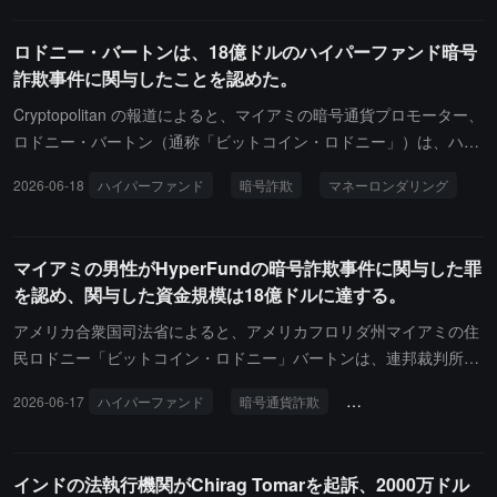
ーザーの信頼と緊急感を利用したソーシャルエンジニアリング攻撃
roginは2025年に有罪を認め、アメリカ政府に約4.5億ドルの資産を
であると述べており、一般的な手法には偽の身分証明、カスタマー
押収されました。今回の転送資金は、HiFiSwapとNear Intentsを通
ロドニー・バートンは、18億ドルのハイパーファンド暗号
サービスの偽装、アカウントリスクの恐怖を煽ることなどが含まれ
じてイーサリアムからビットコインにクロスチェーンされ、2つの
詐欺事件に関与したことを認めた。
ます。同社は、容疑者の特定、被害者への通知支援、合法的なデー
即時交換プラットフォームを利用してマネーロンダリング操作が行
タリクエストの提供、ブロックチェーン上の資金追跡など、複数の
われました。資金の流れ先アドレスには0xc82f...9d04および0x329
Cryptopolitan の報道によると、マイアミの暗号通貨プロモーター、
調査作業を法執行機関と協力して完了したと述べ、ブロックチェー
7...2527が含まれています。
ロドニー・バートン（通称「ビットコイン・ロドニー」）は、ハイ
ンの追跡可能性が法執行機関による資金の流れの追跡に役立つこと
パーファンドの18億ドルの暗号詐欺事件に関与し、アメリカ連邦裁
2026-06-18
ハイパーファンド
暗号詐欺
マネーロンダリング
を強調しています。Coinbase は同時にユーザーに対し、プラット
判所で無許可送金業務の共謀に関する罪を認めました。56歳のバー
フォームがユーザーに「安全なウォレット」への送金を要求するこ
トンは、コンサルティング会社に偽装した実体を運営し、実際には
とはなく、2FA コード、リカバリーフレーズ、またはパスワードリ
無許可送金機関としてハイパーファンドの投資家の資金をマネーロ
マイアミの男性がHyperFundの暗号詐欺事件に関与した罪
セットリンクを求めることもないと警告し、ユーザーには公式アプ
ンダリングし、個人で少なくとも785万ドルを得ていたことを認め
を認め、関与した資金規模は18億ドルに達する。
リ内のチャネルを通じてのみカスタマーサービスに連絡するように
ました。ハイパーファンドは投資家に対し、毎日0.5%から1%の受
勧めています。また、ますます複雑化する暗号資産詐欺行為に対処
動的なリターンを約束し、大規模な暗号マイニング事業からのもの
アメリカ合衆国司法省によると、アメリカフロリダ州マイアミの住
するために、詐欺防止メカニズム、ユーザー教育、法執行機関との
であると主張しましたが、実際にはそのようなマイニング事業は存
民ロドニー「ビットコイン・ロドニー」バートンは、連邦裁判所で
協力を強化し続けるとしています。
在しませんでした。バートンは2024年1月にマイアミ国際空港で逮
有罪を認め、HyperFundに関連する暗号通貨詐欺計画に関与したこ
2026-06-17
ハイパーファンド
暗号通貨詐欺
ロドニー・バートン
捕され、当時はアラブ首長国連邦行きの片道チケットを所持してお
とを認めました。この事件の関与額は約18億ドルです。アメリカ合
り、連邦裁判官によって「極度の逃亡リスク」と見なされ、ずっと
衆国司法省は、このプロジェクトが世界中で資金を調達し、運営過
拘留されていました。最初の起訴は無許可送金の罪2件でしたが、
程で資金移動の促進に使用され、大規模な国際的電気通信詐欺ネッ
インドの法執行機関がChirag Tomarを起訴、2000万ドル
その後、電気通信詐欺、マネーロンダリングなどを含む11件に増え
トワークを構成していると述べています。バートンは最大で5年の