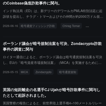
のCoinbase偽造詐欺事件に関与。
ました。この認罪は共謀の起訴にのみ関連しており、最高刑は5年
連邦刑務所に直面する可能性があり、判決公判は7月23日に行われ
で、判決は7月23日に決定される予定です。ハイパーファンドの共
る予定です。法執行機関は、この事件がIRS刑事調査部門と国土安
インド執法局（ED）は、新デリーのデワールカPMLA特別法廷に起
同創設者、シュー「サム・リー」リーは依然として逃亡中で、別の
全保障調査局によって共同で捜査されていると発表しました。
訴状を提出し、チラグ・トマーおよびその仲間が約2000万ドル規模
プロモーター「ビットコイン・ビューティー」も同日に認罪しまし
の暗号通貨フィッシング詐欺事件に関与していると正式に告発しま
2026-06-16
暗号通貨フィッシング詐欺
Chirag Tomar
マネーロンダ
た。
した。調査によると、このグループはSEOを利用して高仿「Coinba
se Pro」フィッシングサイトをハイジャックし、ユーザーにアカウ
ント情報を入力させ、さらに2FA認証を騙し取ることで、被害者の
ポーランド議会が暗号規制法案を可決、Zondacrypto詐欺
暗号資産を遠隔で移転させました。資金はその後、数千のウォレッ
事件の調査に関与
トに分割され、P2P取引を通じて地元取引プラットフォームで段階
的にマネーロンダリングが行われました。この事件はアメリカの連
ロイター通信によると、ポーランド議会は暗号通貨規制法案を可決
邦執法機関の行動と連携しています。以前、トマーはアメリカでFB
し、EUの「暗号資産市場規制法案」（MiCA）を実施するために、
Iに逮捕され、電気通信詐欺陰謀罪で60ヶ月の懲役を宣告されまし
ポーランドは7月前に関連規則の実施を完了する必要があります。
2026-05-15
MiCA
Zondacrypto
暗号通貨規制
た。インドEDは、国際司法協力を通じて重要な証拠を取得し、事
今回の立法の背景には、ポーランドの暗号取引所Zondacryptoが大
件に関連する129の銀行口座と約6.455億ルピーの資産を凍結したと
規模な詐欺に関与している疑いがあります。ポーランドの検察は、
述べており、関与した資金と不動産はさらに追徴および押収手続き
数百万ドル規模の詐欺調査を開始しており、ユーザーの損失は3.5
英国の短距離走の名選手CJ Ujahが暗号詐欺事件に関与し
が進められています。
億ズウォティ（約9593万ドル）を超えると予想されており、数千人
たとして起訴されました。
のユーザーが現在資金を引き出せない状況です。ポーランドの首相
ドナルド・トゥスクは以前、Zondacryptoの背後には「ロシアの資
英国警察の報告によると、前世界陸上選手権4×100メートルリレー