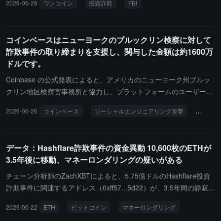
2026-06-28
ワンコイン
投資詐欺
FBI
に直面します。
は、2014年から2019年の間にOneCoinを購入し、OneCoinプログ
ラムによって直接的な経済的損失を被った個人が申請を提出するこ
とができます。被害者は郵送、電子メール、またはオンラインフォ
コインベースはニューヨークのブルックリン検察に対して
ームを通じて申請を提出できます。ただし、申請を提出しても経済
詐欺事件の取り締まりを支援し、関与した金額は約1600万
的賠償を受けられる保証はありません。DOJによれば、OneCoinの
ドルです。
世界中の投資家は合計で40億ドル以上の損失を被っています。
Coinbase の公式発表によると、アメリカのニューヨーク州ブルッ
クリン地区検察官事務所と協力し、プラットフォームのユーザーを
対象とした長期的な詐欺事件の調査を支援し、被害者が資金を取り
2026-06-26
コインベース
ソーシャルエンジニアリング攻撃
ブルッ
戻すのをサポートしているとのことです。ブルックリン地区検察官
事務所の発表によれば、ブルックリンの男性が長期間にわたり Coi
nbase のカスタマーサービスを偽装し、ソーシャルエンジニアリン
データ：Hashflare詐欺事件の資金異動 10,600枚のETHが
グ手法を用いてユーザーにアカウントが侵害されたと誤認させ、資
3.5年後に移動、マネーロンダリングの疑いがある
金を「安全なウォレット」に転送するよう要求し、その後資金を移
動させて盗んだとされています。この事件には約 100 名の被害者が
チェーン分析師のZachXBTによると、5.75億ドルのHashflare投資
関与しており、関与した金額は約 1600 万ドルに達し、現在 60 万
詐欺事件に関連するアドレス（0xff57...5d22）が、3.5年間の静寂の
ドル以上が回収されています。Coinbase は、この種の詐欺はプラ
後、約3時間前に10,600 ETH（約1,850万ドル）を転送しました。
2026-06-22
ETH
ビットコイン
マネーロンダリング
ットフォームのセキュリティの脆弱性から生じるものではなく、ユ
この事件の2人のエストニア人創設者、Sergei PotapenkoとIvan Tu