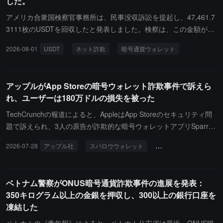
した。
が取れなくなり、被害者は最終的に2600万香港ドルを超える損失を
確認しました。警察は、投資家に対して、特に仮想通貨や高いリタ
アメリカ合衆国検察官事務所は、民事没収訴訟を提起し、47,461.7
ーンを保証する、または見知らぬプラットフォームでの取引を要求
3111枚のUSDTを回収したと発表しました。検察は、この金額がネ
する投資機会を推奨する行為に対して警戒するよう呼びかけていま
ット詐欺事件から来ていると述べています。詐欺師は被害者を騙し
2026-08-01
USDT
ネット詐欺
暗号通貨ウォレット
す。感情や信頼によって資金の安全対策を緩めないようにしてくだ
て資金を暗号通貨ATMに預けさせ、その後資金を盗みました。法執
さい。
行機関は、一部の資金を暗号通貨ウォレットまで追跡し、2026年3
月に押収しました。調査では、他の4名の類似の詐欺被害者の資金
アップルがApp Storeの暗号ウォレット詐欺事件で訴えら
も同じウォレットに遡ることが確認されました。
れ、ユーザーは180万ドルの損失を被った
TechCrunchの報道によると、AppleはApp Storeのセキュリティ問
題で訴えられ、3人の原告が詐欺的な暗号ウォレットアプリSparro
w Walletをダウンロードするように誘導されたと主張しています
2026-07-28
アップル社
スパロウウォレット
App Storeの安全性
が、そのアプリの公式バージョンはiOSには適していません。原告
の累積損失は180万ドルを超えています------James Ramirezは約8
7.5万ドル、Christopher Ellisは約84万ドル、Jalen Delgadoは約12
ベトナム警察がONUS暗号通貨詐欺事件の進展を発表：
万ドルの損失を被っています。訴訟は、Appleが詐欺アプリの存在
350キログラム以上の金銀を押収し、300以上の銀行口座を
を知りながらそれをApp Storeに留め、セキュリティの約束をマー
凍結した
ケティング手段として利用して第三者アプリストアやサイドローデ
ィングに抵抗していると指摘しています。原告は陪審員による審