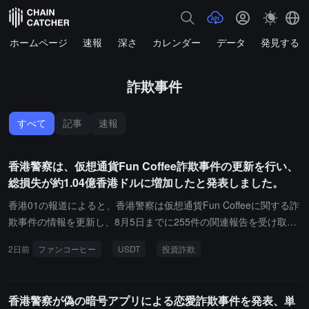
ホームページ
速報
深さ
カレンダー
データ
発見する
詐欺事件
すべて
記事
速報
香港警察は、仮想通貨Fun Coffee詐欺事件の更新を行い、
総損失が約1.04億香港ドルに増加したと発表しました。
香港01の報道によると、香港警察は仮想通貨Fun Coffeeに関する詐
欺事件の情報を更新し、8月5日までに255件の関連報告を受け取っ
たことを明らかにしました。これは以前より30件増加し、総損失は
2日前
ファンコーヒー
USDT
投資詐欺
約1.04億香港ドルに達しています。また、マカオの警察は2名の女
性を逮捕し、9件の事件に関与して約360万マカオパタカに達してい
ます。TVBの芸能人がFun Coffeeの詐欺事件に関連する活動を行っ
香港警察が偽の暗号アプリによる恋愛詐欺事件を発表、単
ていたことについて、香港警察は調査期間中に必ず被害者や関連者