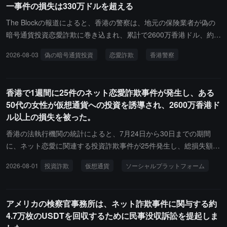
一事件の損失は330万ドルを超える
に連絡を取り、詐欺の首謀者とその役割を特定すると述べていま
す。Fun Coffeeは自らをベトナムの富国島にある大規模なコーヒー
The Blockの報道によると、香港の警察は、地元の保険業者が偽の
投資企業と称し、資金規模は10億ドルを超えています。2025年末
暗号通貨投資恋愛詐欺に巻き込まれ、累計で2600万香港ドル、約3
に香港に進出し、マラソン、晩餐会、社交イベントの開催、チラシ
30万米ドルの損失を被ったと発表しました。
2026-08-03
偽の暗号通貨投資
恋愛詐欺
香港警察
の配布、芸能人の招待などの方法でイメージを構築し、香港に会社
を登録し、オフィスや店舗を開設しました。実際の運営は、高度な
コーヒー機器、遺伝子最適化技術、農業機器への投資を名目に、市
香港で1週間に25件のネット恋愛詐欺事件が発生し、ある
民を騙してアプリをダウンロードさせ、テザー（USDT）などの暗
50代の女性が仮想通貨への投資を誘導され、2600万香港ド
号通貨でチャージさせるものでした。プラットフォームは年利回り
ル以上の損失を被った。
が197%から278%に達すると約束し、金額が大きく、期間が長いほ
どリターンが高くなるとし、上下線の分配を設定して人を引き込む
香港の法執行機関の統計によると、7月24日から30日までの期間
ことを奨励しました。2026年7月、香港証券監察委員会はこれを疑
に、ネット恋愛に関連する投資詐欺事件が25件発生し、総損失額は
わしい投資商品としてリストに載せました。同月下旬、アプリは突
約7000万香港ドルに達しました。その中の一件では、大規模なネッ
2026-08-01
投資詐欺
仮想通貨
ソーシャルプラットフォーム
然停止し、出金できなくなり、カスタマーサービスは連絡が取れな
ト恋愛投資詐欺事件で、ある50代の保険業者が自称「自動車売買業
くなり、オフィスや店舗は人がいなくなり、詐欺が崩壊しました。
者」のネット恋愛相手に誘導されて仮想通貨に投資しました。先
月、被害者は投資プラットフォームでアカウントの利益が800％を
アメリカの検察官事務所は、ネット詐欺事件に関与する約
超えていることを発見しましたが、出金を申請した際に拒否され、
4.7万枚のUSDTを回収するために民事没収訴訟を提起しま
その後、ネット恋愛相手といわゆる投資専門家の両方が同時に連絡