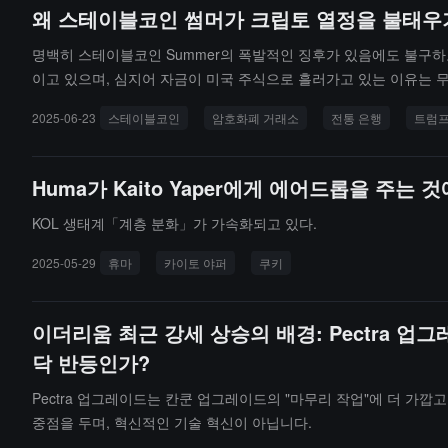
왜 스테이블코인 썸머가 크립토 열정을 불태우
명백히 스테이블코인 Summer의 폭발적인 징후가 있음에도 불구하
이고 있으며, 심지어 자금이 미국 주식으로 흘러가고 있는 이유는 
2025-06-23
스테이블코인
암호화폐 거래소
전통 은행
트럼
Huma가 Kaito Yaper에게 에어드롭을 주는
KOL 생태계「계층 분화」가 가속화되고 있다.
2025-05-29
휴마
카이토 야퍼
쿠키
이더리움 최근 강세 상승의 배경: Pectra 업
닥 반등인가?
Pectra 업그레이드는 칸쿤 업그레이드의 "마무리 작업"에 더 가깝
중점을 두며, 혁신적인 기술 혁신이 아닙니다.