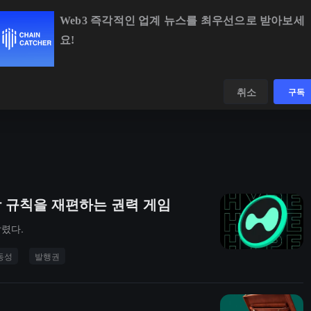
Web3 즉각적인 업계 뉴스를 최우선으로 받아보세
요!
BTC
$64,948.65
+0.74%
ETH
$1,916.89
+0.4
데이터
발견하다
취소
구독
장 규칙을 재편하는 권력 게임
알렸다.
동성
발행권