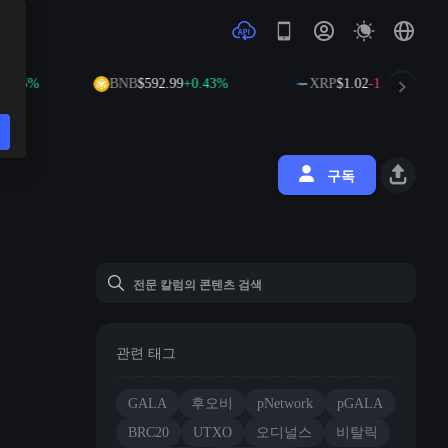
5%
BNB
$592.99
+0.43%
XRP
$1.02
-1.09%
구독
관련 태그
GALA
후오비
pNetwork
pGALA
BRC20
UTXO
오디널스
비탈릭