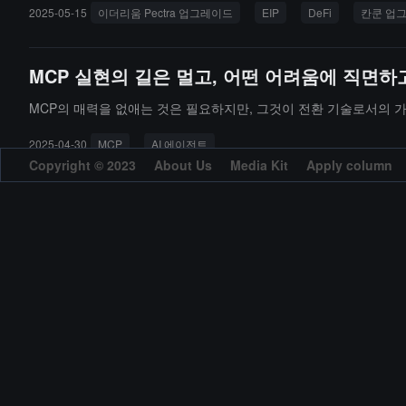
2025-05-15
이더리움 Pectra 업그레이드
EIP
DeFi
칸쿤 업
MCP 실현의 길은 멀고, 어떤 어려움에 직면하
MCP의 매력을 없애는 것은 필요하지만, 그것이 전환 기술로서의 가
2025-04-30
MCP
AI 에이전트
Copyright © 2023
About Us
Media Kit
Apply column
Web3 AI 에이전트의 실제 적용 시나리오에 대
Agentic이든 Robotic이든 본질적으로 AI 중심의 새로운 패러다
2025-04-29
AI 에이전트
MCP
에이전틱
로봇
API
Google의 MCP 프로토콜이 Web3 AI 에이
요?
직관적인 느낌은 "수토불합"이다.