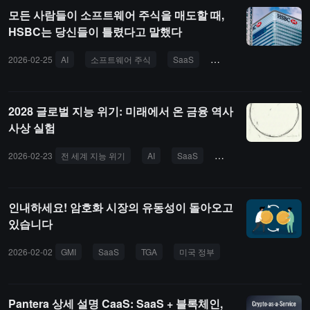
한 반등을 보이는 것을 설명하는 용어로, 이는 환상일 뿐이며 곧 다시
모든 사람들이 소프트웨어 주식을 매도할 때,
하락하거나 심지어 새로운 저점을 기록하게 됩니다.
HSBC는 당신들이 틀렸다고 말했다
2026-02-25
AI
소프트웨어 주식
SaaS
HSBC
Vibe Coding
2028 글로벌 지능 위기: 미래에서 온 금융 역사
사상 실험
2026-02-23
전 세계 지능 위기
AI
SaaS
소비 경제
유령 GD
인내하세요! 암호화 시장의 유동성이 돌아오고
있습니다
2026-02-02
GMI
SaaS
TGA
미국 정부
Pantera 상세 설명 CaaS: SaaS + 블록체인,