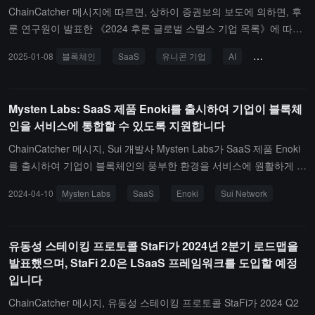
ChainCatcher 메시지에 따르면, 상하이 증권보의 보도에 의하면, 후
룬 연구원이 발표한 《2024 후룬 글로벌 스텔스 기업 목록》에 따르
면, 전 세계 스텔스 기업 수가 전년 대비 17% 증가하여 803개에 이르
2025-01-08
블록체인
SaaS
유니콘 기업
AI
후룬 연구원
며, 38개국에 분포하고 있습니다. 그중 중국 기업은 2019년 70개에
서 258개로 증가하였으며, 새로 추가된 302개 기업 중 생명공학 분야
가 77개, AI 분야가 29개를 차지하고 있습니다.데이터에 따르면, 2
Mysten Labs: SaaS 제품 Enoki를 출시하여 기업이 블록체
5% 이상의 스텔스 기업이 금융 기술, 블록체인 및 SaaS 등 분야에서
인을 서비스에 통합할 수 있도록 지원합니다
AI 기술을 적용하고 있으며, 평균 평가액은 7억 달러에 달합니다. 후
룬은 생성적 AI, 머신러닝, AR/VR, 클라우드 컴퓨팅 등의 기술 융합
ChainCatcher 메시지, Sui 개발사 Mysten Labs가 SaaS 제품 Enoki
이 혁신 기업에 전례 없는 발전 기회를 가져다주고 있다고 밝혔습니
를 출시하여 기업이 블록체인의 풍부한 환경을 서비스에 원활하게 통
다.주: 스텔스 기업은 아프리카 스텔스처럼 고속 성장하는 젊은 기업
합할 수 있도록 돕는다고 발표했습니다.전해진 바에 따르면, Sui Net
2024-04-10
Mysten Labs
SaaS
Enoki
Sui Network
을 의미하며, 일반적으로 2000년 이후에 설립되어 3년 내에 10억 달
work의 지원을 받아 Enoki는 기업이 다음을 수행할 수 있도록 돕습니
러의 평가액에 도달할 것으로 예상되며, 지속적인 혁신 능력과 빠른
다: 고객이 자신의 자산을 진정으로 소유할 수 있도록 하는 임베디드
성장 잠재력을 가진 비상장 기업입니다.
지갑 제공; 여러 채널에서 참여 전략을 지원하기 위한 오픈 데이터 레
유동성 스테이킹 프로토콜 StaFi가 2024년 2분기 로드맵을
이어 접근; 새로운 언어 없이 API 및 SDK를 사용하여 솔루션 구축.En
발표했으며, StaFi 2.0은 LSaaS 프레임워크를 도입할 예정
oki가 제공하는 Sui 초기 기능에는 다음이 포함됩니다: 무마찰 계정
입니다
생성을 위한 zkLogin; 거래를 후원하고 지갑에 대한 자금 요구를 줄
이기 위한 Enoki Gas Pool; 최종 사용자에게 인간이 읽을 수 있는 계
ChainCatcher 메시지, 유동성 스테이킹 프로토콜 StaFi가 2024 Q2