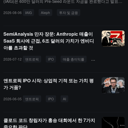
(IAIG)은 600만 달러의 Pre-Seed 라운드 자금을 완료했다고 발표했
습니다. 이번 라운드는 Aleph가 주도했습니다. IAIG는 인공지능을 활
2026-08-06
IAIG
Aleph
투자 및 금융
용하여 소프트웨어 개발 모델을 재편하고 수십 개의 AI 원주율 SaaS
기업을 구축하고 출시할 계획입니다.IAIG는 기술 창업자 Nimrod Leh
avi와 Ofer Bar-Or에 의해 설립되었으며, 회사의 핵심 이념은 AI 기술
SemiAnalysis 만자 장문: Anthropic 매출이
의 빠른 발전에 따라 소규모 팀도 더 낮은 비용과 더 높은 효율로 소
SaaS 회사에 근접, 6조 달러의 가치가 엔비디
프트웨어 제품의 개발, 출시 및 규모 확대를 완료할 수 있다는 것입니
아를 초과할 것
다.올해 1월 설립 이후, IAIG는 5개의 회사를 인큐베이팅하고 출시했
으며, 올해 말까지 수십 개의 AI 원주율 소프트웨어 프로젝트를 출시
2026-07-12
앤트로픽
IPO
매출 총이익률
오픈AI
NDR
할 계획입니다. 회사는 이미 검증된 시장 수요가 있는 소프트웨어 분
야에 집중하고 있으며, AI를 통해 제품의 효율성, 접근성 및 가격 경
쟁력을 향상시키고 있습니다.
앤트로픽 IPO 시작: 상업적 기적 또는 가치 평
가 거품?
2026-06-05
앤트로픽
IPO
AI
실리콘밸리
SaaS
탄소 
클로드 코드 창립자가 홍송 대회에서 한 7가지
중요한 판단