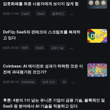
암호화폐를 최종 사용자에게 보이지 않게 함
2025-11-04
CaaS
SaaS
블록체인
암호화폐
은행
핀
DeFi는 SaaS와 핀테크의 스크립트를 복제하
고 있다
2025-10-02
DeFi
SaaS
금융 기술
Uniswap
모듈화
Coinbase: AI 에이전트 성과가 하락한 것은 이
전에 과대평가된 것인가?
2025-02-12
Coinbase
암호 자산
AI
SaaS
API
LLM
후룬: 4분의 1이 넘는 유니콘 기업이 금융 기술, 블록체인 및
SaaS 등 분야에서 AI 기술을 적용하고 있다