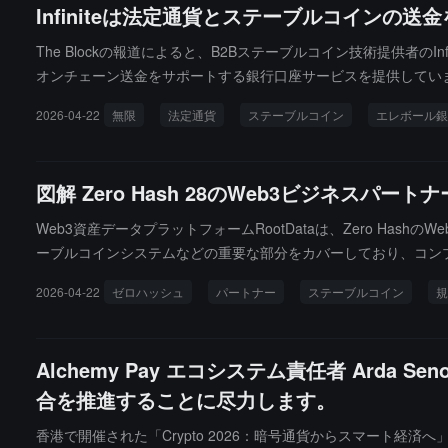
Infiniteは法定通貨とステーブルコインの送
域の暗号市場の普及と発展をさらに促進します。今後、Gateは
化していきます。
The Blockの報道によると、B2Bステーブルコイン技術提供者のIn
オンチェーン送金をサポートする銀行口座サービスを提供しています
インフラのサポートを受けています。Infiniteは、口座内の
2026-04-22
無限
法定通貨
ステーブルコイン
エレボール銀
よるステーブルコインの採用が進んでいる時期に行われています
図解 Zero Hash 28のWeb3ビジネ
Web3資産データプラットフォームRootDataは、Zero 
ーブルコインシステムなどの重要な部分をカバーしており、コンプラ
ロバイダーになることを目指しており、機関に対して"法定通貨 → 暗号
2026-04-22
ゼロハッシュ
パートナー
ステーブルコイン
規
n Templeton、Republicなどの資産管理および金融プラット
ana、Polygon、Avalanche、Aptosなどのマルチチェーン
トを完了します。さらに、Zero Hashはアメリカの複数州の
Alchemy Pay エコシステム責任者 Arda 
特徴は非常に明確です：資金入口（銀行/決済）、資産キャリア（ステ
合を推進することに尽力します。
ートナーネットワーク合輯（継続更新）】暗号プロジェクトが積極的
クトの関係者が資料を請求することを歓迎し、引き続き多くのプ
香港で開催された「Crypto 2026：暗号通貨からスマート経済へ」テーマフォーラ
続して発表しており、Visa、Mastercard、Coinbas