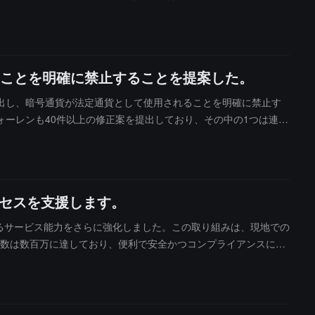
、2025年の残りの暗号通貨の押収量は、従来の金融システムの約
%です。これは、取引所、発行者、法執行機関の間の迅速な事件対応と密接な
すいという見解は、徐々に誤解されつつあります。
ことを明確に禁止することを提案した。
出し、暗号通貨が法定通貨として使用されることを明確に禁止す
ーレンも40件以上の修正案を提出しており、その中の1つは連邦
正案は、銀行によるステーブルコインの利回り制限を法案に盛り
クセスを支援します。
けるサービス能力をさらに強化しました。この取り組みは、現地での
ー数は数百万に達しており、便利で安全かつコンプライアンスに準
使用し、馴染みのある支払い方法で主流の暗号資産を直接購入でき
ム送金、クレジットカードなどの主流のローカル支払いチャネル
います。同時に、このチャネルはインターフェース、カスタマー
通貨のチャージから資産の配置までの効率的な接続を実現し、地