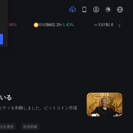
08%
BNB
$602.29
+1.45%
XRP
$1.03
+0.46%
いる
ィリティを剥離しました。ビットコイン市場
法定通貨
投資戦略