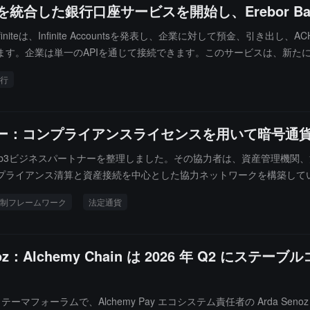
金を統合した銀行口座サービスを開始し、Erebor 
支払いインフラを継続的に統合し、取引効率を向上させると同時に、資
finiteは、Infinite Accountsを発表し、企業に対して預金、
。企業は単一のAPIを通じて接続できます。このサービスは、新たに承認さ
法定通貨残高がFDIC保険の対象となる可能性がある一方で、ステーブル
行
。
スパートナー：コンプライアンスライセンスを用いて暗号
HashのWeb3ビジネスパートナーを整理しました。その協力者は、資産管
イアンス清算と資産接続を中心とした協力ネットワークを構築しています。
資産 → マルチチェーン流通 → ステーブルコイン決済"のワンストップ能力を
制フレームワーク
法定通貨
フォームと接続し、資金入口側ではStripe、Ramp、Transakなどの決済
インフラストラクチャをカバーし、同時にCircle、Tether、Paxosおよ
通貨送金ライセンス（MTL）を持ち、完全な規制フレームワーク適応能
Senoz：Alchemy Chain は 2026 年 Q2
ーブルコイン/パブリックチェーン）、または配信プラットフォーム（金融商
にパートナーネットワークを示すことは、透明性と市場信頼を高めるため
ロジェクトのビジネス関係の開示入口を追跡し開放しています。このプ
ムで、Alchemy Pay エコシステム責任者の Arda Senoz が「Bridging
eなどの上流顧客のWeb3エコシステムパートナーを指名しています。もし今