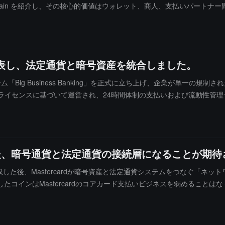
emy Chain を紹介し、その核心的価値はウォレット、商人、支払いパー
】フォームに記入し、あなたの重要な顧客とパートナーを補足してください。
っています。技術ロードマップによれば、2025 年 Q4 には支払いコア
ステーブルコインの発行と支払いチャネルの構築が計画されています。Arda は、
タル資産の主流採用を促進し、法定通貨と暗号経済のシームレスな接続
発表し、法定通貨と暗号資産を統合しました。
ォーム「Big Business Banking」を正式に立ち上げ、企業が単
ライセンスに基づいて運営され、24時間体制の支払いおよび流動性管理サ
ジタル資産の相互転換ツールを内蔵しています。これには、SoFiUSD
termute、Galaxy、Jupiterが含まれ、基盤となるインフラはSolana
後、暗号通貨と法定通貨の接続層になることが期待
買収した後、Mastercardが暗号資産と法定通貨システムをつなぐ「
コインはMastercardのコアカード支払いビジネスを弱めること
ミーなどの分野で、より迅速で低コスト、24時間365日の資金の流れを促進
は、上記の新興シーンにおいて、従来のクレジットカードの浸透率は依然
て機能すると考えています。報道によれば、Mastercardは最大18