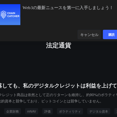
Web3の最新ニュースを第一に入手しましょう！
BTC
$64,769.14
-0.27%
ETH
$1,914.48
-0.
ンダー
データ
発見する
キャンセル
購読
法定通貨
落しても、私のデジタルクレジットは利益を上げて
クレジット商品は依然として正のリターンを維持し、約90%のボラテ
伝統的資本と競争しており、ビットコインとは競争していません。
企業財務
mNAV
評価
ボラティリティ
デジタル資本