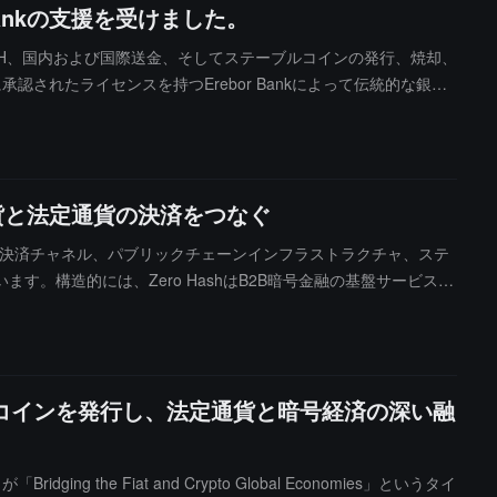
Bankの支援を受けました。
金の流動性の安定性と信頼性を強化し、ユーザー体験をさらに最適
引き出し、ACH、国内および国際送金、そしてステーブルコインの発行、焼却、
れたライセンスを持つErebor Bankによって伝統的な銀行
コイン残高は対象外であると述べています。この動きは、機関投資家に
通貨と法定通貨の決済をつなぐ
理機関、決済チャネル、パブリックチェーンインフラストラクチャ、ステ
構造的には、Zero HashはB2B暗号金融の基盤サービスプ
提供しています。上流では、Morgan Stanley、Frankli
および法定通貨チャネルと連携しています。基盤では、Ethereum、Sol
びPYUSD、RLUSDなどのステーブルコインシステムに接続し、清算サポー
力を備えたインフラストラクチャプロバイダーとして、協力者の共通の
 にステーブルコインを発行し、法定通貨と暗号経済の深い融
品/アプリケーション）。関連合輯【Zero Hash Web3パ
の重要な方法となっています。RootDataはWeb3プロジェ
ラットフォームは、暗号プロジェクトのエコシステムマップを連
 the Fiat and Crypto Global Economies」というタイ
後のエコシステムマップであなたのプロジェクトを指名したい場合は、【R