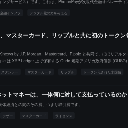
ングサービス）です。これは、PhotonPayが次世代金融オペレーテ
の実体カードは、マスターカードネットワークに基づいて発行され、世界中
金融インフラ
デジタル化の力を与える
ープンAPIは、企業のカスタマイズニーズに応えます。MDESデジタル
よび実体カードは数秒でApple PayとGoogle Payのバイン
ターカードの専門チームとの間の効果的な協力を称賛し、PhotonPa
ー、マスターカード、リップルと共に初のトーク
Pay光子易の創設者兼CEOであるLewisonは、これらの栄誉はマスターカ
金融インフラの構築に注力し、世界の企業が国境を越えた運営、拡張、
o) は Kinexys by J.P. Morgan、Mastercard、Ripple
P Ledger 上で保有する Ondo 短期アメリカ政府債券 (OUSG) を交換しま
.P. Morgan のブロックチェーン基盤のインフラストラクチャが資金決済を
・スタンレー
マスターカード
リップル
トークン化された米国債
ックチェーン基盤と銀行間決済システムが協調して機能する可能性を証明
た。
 ホットマネーは、一体何に対して支払っているのか
実体経済との間のその層、つまり取引層です。
テザー
マスターカード
ライセンス