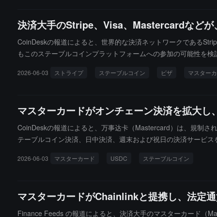
味のある新しい市場に成長すると予想しています。Visa、Stripe
が主導するeコマース取引の未来を共に推進していますが、現在
決済大手のStripe、Visa、Master
CoinDeskの報道によると、世界的な決済ネットワークであるStri
もこのステーブルコインプラットフォームへの参加の可能性を検討している
ていません。さらに、CoinbaseとCircle Internetの
2026-06-03
ストライプ
ステーブルコイン
ビザ
マスターカ
マスターカードがオンチェーン決済を拡大し
CoinDeskの報道によると、万事达卡（Mastercard）
テーブルコイン決済、日中決済、週末および祝日の決済サービス
提供することを目的としています。万事达卡は最初にCircleのUSDC、Pa
2026-06-03
マスターカード
USDC
ステーブルコイン
se、Arbitrum、XRPLなどのブロックチェーンネットワークをカバーし
マスターカードがChainlinkと提携し、法
Finance Feeds の報道によると、決済大手のマスターカード（