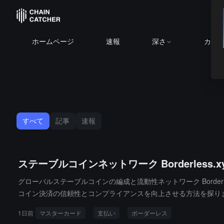
ホームページ
速報
深さ
カレ
すべて
記事
速報
ステーブルコインネットワーク Borderless.
グローバルステーブルコインの編成と流動性ネットワーク Borderless.x
コイン決済の信頼性とコンプライアンスを向上させる方法を探ります。この
済プロセスに検証可能な信頼信号を提供し、参加者が承認、コンプライアン
1日前
マスターカード
支払い
ボーダーレス
oywe が含まれます。