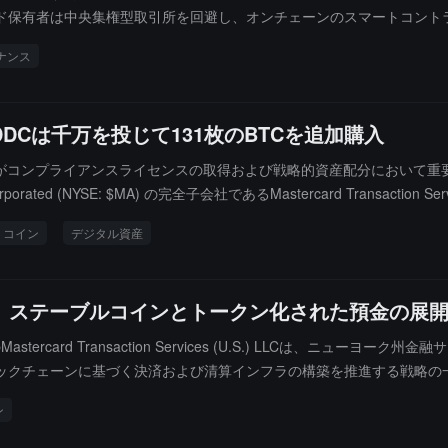
ド保有者は中央集権型取引所を回避し、オンチェーンのスマートコント
sh がコンプライアンス追跡、ホスティングルーティング、法定通貨から暗号通貨へ
ナンス
プラットフォームに接続されます。このプラットフォームは、XSwap を利用
グ、AMM スワップが単一の連続取引に圧縮されます。
、DDCは千万を投じて131枚のBTCを追加購入
社がコンプライアンスライセンスの取得および戦略的資産配分において重
ed (NYSE: $MA) の完全子会社であるMastercard Transaction 
し、同州でデジタル資産関連業務を合法的に展開できるようになりました。
トコイン
デジタル資産
ることを示しています。DDC財庫の保有量が2,714枚に増加：DDC Enter
ットコイン総保有量は2,714枚BTCに達し、全体の購入コストの平均
しています。
取得し、ステーブルコインとトークン化された預金の展
tercard Transaction Services (U.S.) LLCは、ニューヨー
ックチェーンに基づく決済および清算インフラの構築を推進する戦略の
を持つ機関が資本、ネットワークセキュリティ、コンプライアンス、消費者
ン
金などのデジタル通貨における戦略を支援し、同社のグローバルな決済
進すると述べています。