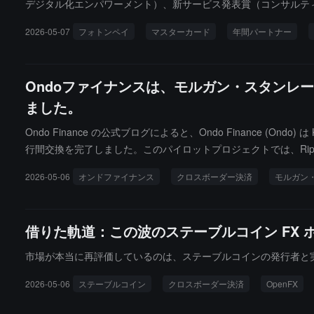
デジタル化エンパワーメント）、新サービス発表賞（コンサルティ
に再構築していることを示しています。PhotonPay光子易
2026-05-07
フォトンペイ
マスターカード
年間パートナー
サポートし、国境を越えた取引手数料を大幅に削減します。柔軟なオ
デジタルエンパワーメントサービスの深い統合を反映しており、仮想お
す。コンサルティングサービス賞は、PhotonPay光子易とマス
Ondoファイナンスは、モルガン・スタンレ
あるカード製品ソリューションを提供するのを助けています。Photon
ました。
自身の基準を守ることの証でもあると述べています。会社は常に
Ondo Finance の公式ブログによると、Ondo Finance (Ond
行間交換を完了しました。このパイロットプロジェクトでは、Ripple は XR
ork を通じて法定通貨の支払い指示を送信し、Kinexys by J
2026-05-06
オンドファイナンス
クロスボーダー決済
モルガン
ガポールの銀行口座に届けました。このプロジェクトは、公共ブロ
リアルタイム国境を越えた決済を行うための枠組みを構築しまし
借りた軌道：この波のステーブルコイン FX
市場が本当に再評価しているのは、ステーブルコインの発行者と
2026-05-06
ステーブルコイン
クロスボーダー決済
OpenFX