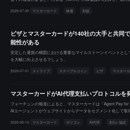
2026-07-30
マスターカード
株価
利益
ビザとマスターカードが140社の大手と共同
能性がある
安定した通貨の構図における重要なマイルストーンイベントとし
を大幅に向上させるでしょう。
2026-07-01
ストライプ
ステーブルコイン
ビザ
マスターカ
マスターカードがAI代理支払いプロトコルを発
フォーチュンの報道によると、マスターカードは「Agent Pay
AIエージェントがウェブサイトからデータをセグメント化して取
ではポリゴンネットワークを使用して透明性と検証可能性を確保し、関係
2026-06-10
マスターカード
ポリゴン
AI代理
支払い協定
は、マスターカードと協力してこのプロトコルを開発しています。マ