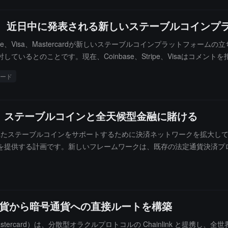
、Coinbase、Googleなどの大手企業は、AI支払いプロトコルの
のところエージェント型の支払い量は依然として少数派です。
cardなどが、近日中に発表される新しいステーブルコ
pe、Visa、Mastercardが新しいステーブルコインプラットフォーム
とのことです。現在、Coinbase、Stripe、Visaはコメントを
収益共有契約は今年の8月に更新される予定で、現在のUSDCの時価総額は760億ド
ード
、ステーブルコインと全天候型金融に賭ける
は、規制されたステーブルコインをサポートするために決済ネットワークを拡
を提供する計画です。新しいフレームワークは、既存の法定通貨決済プ
xosが発行するPYUSD、USDGおよびUSDP、RippleのRLUSD、そしてS
ます。Cross River、Lead Bank、CBW Bank、ARQ、Nuv
定通貨から暗号通貨への直接ルートを構築
Mastercard）は、分散型オラクルプロトコルの Chainlink と