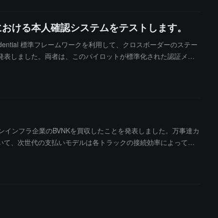
金における本人確認システムをテストします。
pto Credential 標準フレームワークを利用して、クロスボーダーのステー
発表しました。両者は、このパイロットが標準化された認証メカ
ブルコイン決済におけるコンプライアンスの摩擦を軽減する方法
ロックチェーン取引に対する身元確認と信頼性の保証を提供します。Bord
であると述べ、Mastercard が従来の金融におけるコンプライアンス信
トでガバナンスと検証の層として機能するが、Mastercard は直接資
前、Mastercard はステーブルコイン基盤企業の BVNK の
が発行する USDC、Paxos が発行する PYUSD、USDG、USD
インインフラ企業のBVNKを買収したことを発表しました。万事達カ
を拡張する計画を発表しました。市場は、ステーブルコインがクロスボ
いて、次世代の支払いモデルは各トラックの接続効率によって決
素になると考えています。
支払い、送金、決済、資金流動などのステーブルコインのアプリケ
画でした。