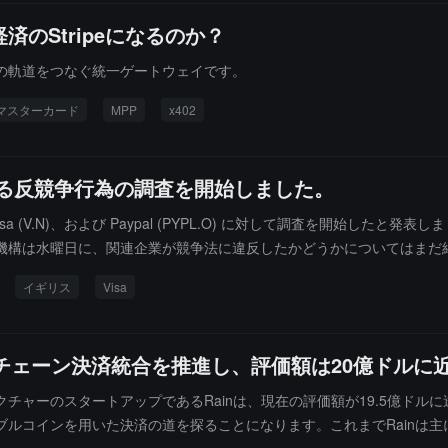
のStripeになるのか？
の軌道をつなぐ統一ゲートウェイです。
マスターカード
MPP
x402
対する反競争行為の調査を開始しました。
 (V.N)、および Paypal (PYPL.O) に対して調査を開始したと
構は水曜日に、関連企業が競争法に違反したかどうかについてはまだ結論
 FCA の調査に協力しているが、案件がまだ進行中のため、これ以上のコ
イギリス
Visa
ンチェーン決済統合を推進し、評価額は20億ドルに
チャーのスタートアップであるRainは、現在の評価額が19.5億ドル
ルコインを用いた決済の道を探ることになります。これまでRainは主に