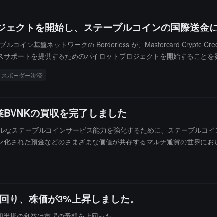
トプロジェクトを開始し、ステーブルコインの国際送
テーブルコイン基盤ネットワークの Borderless が、Mastercard Cry
スサポートを提供するためのパイロットプロジェクトを開始することを
スク管理に使用できる「信頼信号」を提供し、クロスボーダーのステー
ロスボーダー決済
dential フレームワークは、統一された標準と検証メカニズムを通じて、ブ
ty は、コンプライアンスがステーブルコイン決済のスケールアップにおける主要な障害
彼は、Mastercard Crypto Credential がこのパイロッ
BVNKの買収を完了しました
d がステーブルコイン分野において継続的に展開している最新の動きです。以
盤の強化をさらに進めました。今年 6 月、Mastercard は、Circle 
ローバルなステーブルコインサービス能力を強化するために、ステーブルコ
を通じて、24 時間体制のカード決済決済をサポートするために、決済能力
ン化された預金などのさまざまな価値が共存するマルチ通貨の世界にお
プライアンス検証、リスク管理の基盤が機関の採用を促進する重要な要
ネイティブ技術が金融機関、フィンテック、企業がクロスボーダーB2B
の情報によれば、万事達カードは最大18億ドルでBVNKを買収する計
回り、株価が3%上昇しました。
二四半期の利益は市場の予想を上回った。