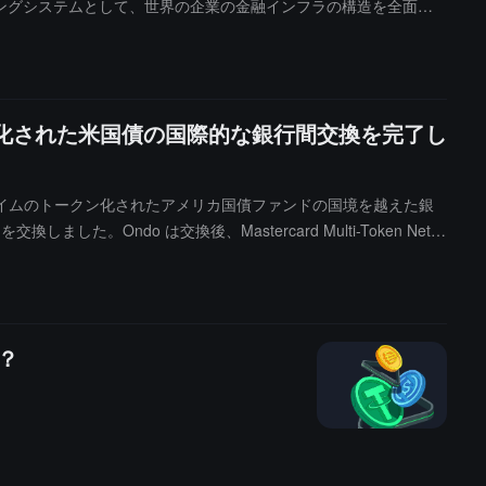
ィングシステムとして、世界の企業の金融インフラの構造を全面的
でリアルタイムの消費追跡、多層的な限度管理、3Dセキュア認証を
化エンパワーメントは、PhotonPay光子易とマスターカードの
ディングを完了し、トークン化技術によって取引の安全性が確保されま
yが世界の顧客に対してよりコンプライアンスに準拠した、より競争力の
ン化された米国債の国際的な銀行間交換を完了し
ードがPhotonPayに寄せる信頼の表れであり、PhotonPayが
競争のためのツールを持つことを目指しています。
 と共同で、ほぼリアルタイムのトークン化されたアメリカ国債ファンドの国境を越えた銀
した。Ondo は交換後、Mastercard Multi-Token Netw
実行し、その代理行ネットワークを通じてドル資金を Ripple のシン
し、世界中の銀行がトークン化された資産を利用して 24/7 の
？