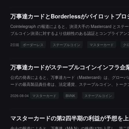
万事達カードとBorderlessがパイロッ
Cointelegraph の報道によると、決済大手の Mastercard とス
ブルコイン決済に対するより信頼性のある認証とコンプライアン
ニズムを通じて、取引参加者に承認、コンプライアンス審査、リ
2日前
ボーダーレス
ステーブルコイン
マスターカード
ク
をテストすると述べています。Mastercard Crypto Cre
erless の共同創設者兼 CEO の Kevin Lehtiniit
頼モデルをデジタル資産決済分野に適用しようとしていることを指摘しました。
万事達カードがステーブルコインインフラ企業
金を処理または決済しないと述べました。この協力は、Mastercar
買収を完了し、取引額は約 18 億ドルで、デジタル資産決済分野における基
公式の発表によると、万事達カード（Mastercard）は、グ
P、Ripple が発行する RLUSD などのステーブルコイン
ードの最高製品責任者は、法定通貨、ステーブルコイン、トーク
ーダー決済シーンに徐々に入ってくるにつれて、身元認証、コン
まると述べ、BVNKのオンチェーンインフラとステーブルコイン
2026-08-04
マスターカード
BVNK
ステーブルコイン
ーションシナリオを拡大するのに役立つとしています。以前の3月
マスターカードの第2四半期の利益が予想を上
金十の報道によると、万事達（MA.N）の株価は3%上昇し、第