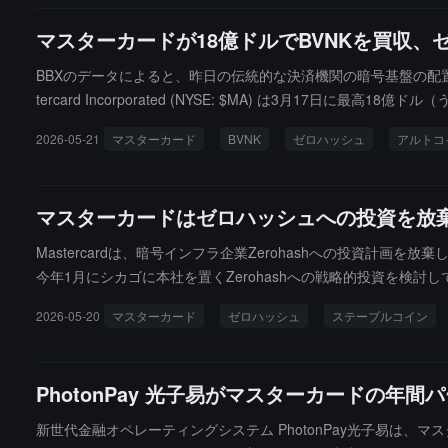
マスターカードが18億ドルでBVNKを買収、
BBXのデータによると、昨日の伝統的な決済機関の暗号基盤の配
tercard Incorporated (NYSE: $MA) は3月1
rcardは以前進めていたZerohash（非公開株）の戦略的出資計画を
2026-05-21
マスターカード
BVNK
ゼロハッシュ
アルトコ
erohashは現在、15億ドル以上の評価額で新たな資金調達ラウンド
を買収する戦略的な論理は、BVNKが130カ国以上をカバーする
最高製品責任者Jorn Lambertは、目標はステーブルコインをMa
マスターカードはゼロハッシュへの投資を放棄
& Co. (NYSE: $JPM) のアナリストは、CoinDes
して引き続き遅れをとると指摘しました。核心的な理由は三つの構造的
Mastercardは、暗号インフラ企業Zerohashへの投資計画
5億ドルに減少）、および現実世界での採用シナリオが依然とし
今年1月にシカゴに本社を置くZerohashへの戦略的投資を検討
ーク活性度の爆発」という前提条件が必要であり、この条件は現
を進めています。2017年に設立されたZerohashは、主に暗号、
2026-05-20
マスターカード
ゼロハッシュ
ステーブルコイン
取引は、デジタル資産インフラ分野の統合が続いていることを示して
ります。BVNKは現在、Worldpay、Deelなどの決済および給与
Moveネットワークに統合し、決済機関と商人の受け取り側のた
PhotonPay 光子易がマスターカードの年
ています。分析によれば、この取引はMastercardとVis
化することを促進するでしょう。
新世代金融オペレーティングシステム PhotonPay光子易は