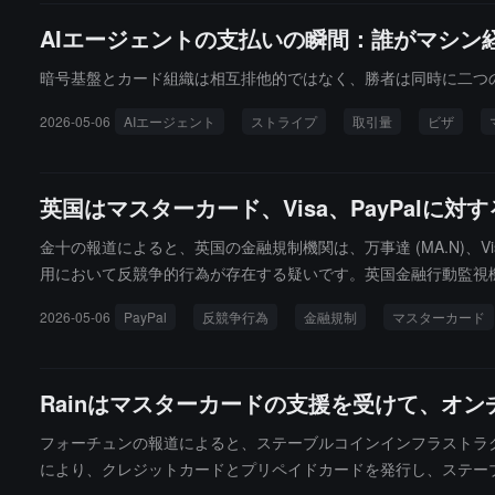
AIエージェントの支払いの瞬間：誰がマシン経済
暗号基盤とカード組織は相互排他的ではなく、勝者は同時に二つ
2026-05-06
AIエージェント
ストライプ
取引量
ビザ
英国はマスターカード、Visa、PayPalに
金十の報道によると、英国の金融規制機関は、万事達 (MA.N)、Visa
用において反競争的行為が存在する疑いです。英国金融行動監視機
でこの調査を明らかにしました。PayPal の代表者は、同社が
2026-05-06
PayPal
反競争行為
金融規制
マスターカード
Rainはマスターカードの支援を受けて、オ
フォーチュンの報道によると、ステーブルコインインフラストラク
により、クレジットカードとプリペイドカードを発行し、ステーブ