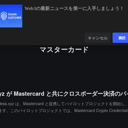
Web3の最新ニュースを第一に入手しましょう！
BTC
$64,372.48
-0.20%
ETH
$1,902.13
+0.26
ンダー
データ
発見する
キャンセル
購読
マスターカード
xyz が Mastercard と共にクロスボーダー決済
yz は、Mastercard と提携してパイロットプロジェクトを開始し、Maste
パイロットプロジェクトでは、Mastercard Crypto Crede
ス、リスク管理を最適化するのを支援します。パイロット参加者には、Border