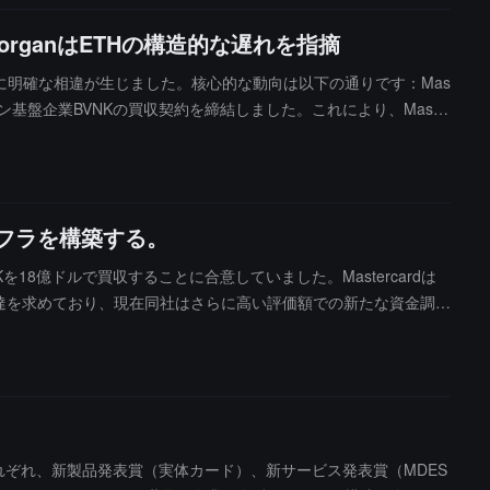
rganはETHの構造的な遅れを指摘
に明確な相違が生じました。核心的な動向は以下の通りです：Mas
ブルコイン基盤企業BVNKの買収契約を締結しました。これにより、Maste
BVNKの買収が完了した後、Zerohashとの交渉から撤退しました。Z
確立された10億ドルの評価額を上回る）。MastercardがBVNK
スの組み合わせを持っていることにあります。Mastercardの
辺の実験として扱うのではないと述べています。JPMorgan Chase
フラを構築する。
いてイーサリアムとより広範なアルトコインのトラックはビットコインに対
滞（SolanaのTVLは2025年のピークの131億ドルから約5
を18億ドルで買収することに合意していました。Mastercardは
ットコインのパフォーマンスに追いつくためには「重大なネットワ
資金調達を求めており、現在同社はさらに高い評価額での新たな資金調達
。一方、Krakenの親会社PaywardとBullishなどの最近の
を18億ドルで買収し、さらに3億ドルの業績対価を支払う可能性があ
されています。MastercardはBVNKの技術をMastercard
イにステーブルコインのチェックアウト機能を追加することを検討し
来の国際清算システムがステーブルコイン決済モデルへと加速的に進
それぞれ、新製品発表賞（実体カード）、新サービス発表賞（MDES