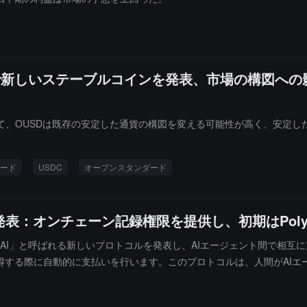
で新しいステーブルコインを発表、市場の構図への
て、OUSDは既存の安定した通貨の構図を変える可能性が高く、安定し
ード
USDC
オープンスタンダード
表：オンチェーン記録権限を提供し、初期はPoly
 for AI」と呼ばれる新しいプロトコルを発表し、AIエージェント間で
得する際に自動的に支払いを行います。このプロトコルは、人間がAI
者がエージェントが指示に従って行動しているかどうかを確認できるようにしま
スターカードの最高製品責任者であるJorn Lambert氏は、この