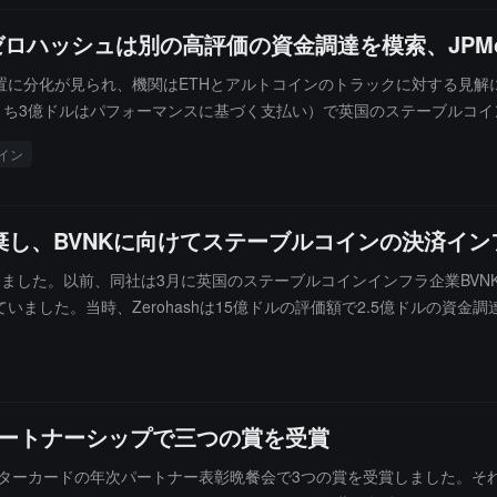
ゼロハッシュは別の高評価の資金調達を模索、JPMo
置に分化が見られ、機関はETHとアルトコインのトラックに対する見解
7日に最高18億ドル（うち3億ドルはパフォーマンスに基づく支払い）で英国のステー
放棄しました。CoinDeskの5月19日の報道によると、Mastercardは
イン
を開始しようとしています（2025年9月の1.04億ドルD-2ラウンドの際に
ステーブルコイン決済基盤と迅速に複製することが難しい多国籍決済ライセン
stercard Moveの国際決済のコアネットワークに統合することであり、周
し、BVNKに向けてステーブルコインの決済イン
kの5月19日の報道を引用して、最新の研究報告を発表し、現在の市場環境にお
な弱点です：ネットワークの活性度の低下、DeFiエコシステムの成長の停
を放棄しました。以前、同社は3月に英国のステーブルコインインフラ企業BVNK
て限られていることです。アナリストは、アルトコインのトラックがビ
していました。当時、Zerohashは15億ドルの評価額で2.5億ドルの
在、短期的な触媒が見当たらないと考えています。
ステーブルコイン、トークン化された製品にAPIと開発者ツールを提供しています
います。ステーブルコインの決済に関して、MastercardはBVNK
プラットフォームにサービスを提供しており、国際送金、資金決済、財務管理に利用
めに7×24時間のステーブルコイン決済をサポートし、決済ゲートウェ
間パートナーシップで三つの賞を受賞
aの決済ネットワークのネットワーク戦略における競争をさらに激化させ、従
、マスターカードの年次パートナー表彰晩餐会で3つの賞を受賞しました。