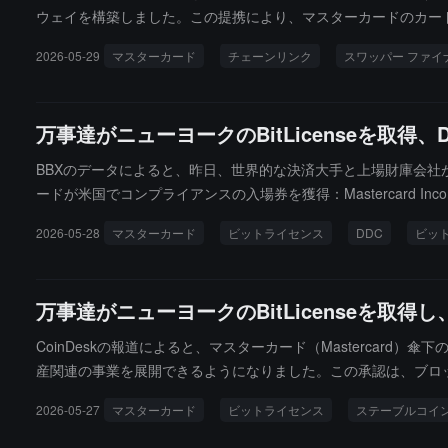
ウェイを構築しました。この提携により、マスターカードのカー
カード取引層は Shift4 Payments が処理し、Zero Ha
2026-05-29
マスターカード
チェーンリンク
スワッパー ファイ
通じて公共の分散台帳にプッシュされ、Swapper Finance 
統合により、カード処理、規制審査、クロスチェーンメッセージン
万事達がニューヨークのBitLicenseを取得
BBXのデータによると、昨日、世界的な決済大手と上場財庫会
ードが米国でコンプライアンスの入場券を獲得：Mastercard Incorporat
から暗号通貨営業ライセンス（BitLicense）を正式に取得
2026-05-28
マスターカード
ビットライセンス
DDC
ビッ
預金を中心としたオンチェーン決済および清算インフラに本格的に取り組んでい
のビットコインを追加購入したことを発表しました。現在、同社のビ
ら現在までのビットコインの収益率（BTC Yield）は43.5%に達
万事達がニューヨークのBitLicenseを
CoinDeskの報道によると、マスターカード（Mastercard）傘下のMas
産関連の事業を展開できるようになりました。この承認は、ブロ
置いています。ニューヨークのBitLicenseは、ライセンス
2026-05-27
マスターカード
ビットライセンス
ステーブルコイ
ドは、このライセンスがステーブルコインやトークン化された預
し、従来の金融システムとブロックチェーン決済の並行発展を促