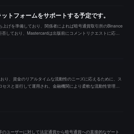
積極的な展開を進めており、「機械対機械の支払い」やAIチャットボット
インプラットフォームをサポートする予定です。
の立ち上げを準備しており、関係者によれば暗号通貨取引所のBinance
拒否しており、Mastercardは出版前にコメントリクエストに応じ
ルに達しています。
大しており、資金のリアルタイムな流動性のニーズに応えるために、ス
ロセスと並行して運用され、金融機関により柔軟な流動性管理を
oFiUSDをサポートし、Ethereum、Solana、Polygon、Ba
eiなどの金融機関が最初の参加者となります。
提携し、全世界のユーザーに対して法定通貨から暗号通貨への直接的なゲート