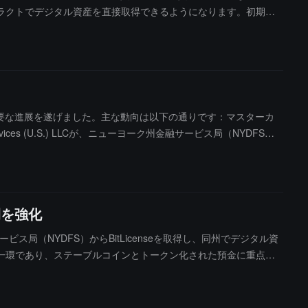
ラクトでデジタル資産を直接取得できるようになります。初期の
の即時決済を担当します。最終的な資金は Chainlink のインフラを
して Uniswap などの分散型取引所から流動性を取得します。この
要な進展を遂げました。主な動向は以下の通りです：マスターカ
Services (U.S.) LLCが、ニューヨーク州金融サービス局（NYDFS）
この承認は、マスターカードがステーブルコインとトークン化された
prise Limited (NYSE: $DDC) が公式に再度131枚
価格は79,135ドルです。最近の資本運用の恩恵を受けて、年初か
開を強化
ク州金融サービス局（NYDFS）からBitLicenseを取得し、同州でデジタル資
一環であり、ステーブルコインとトークン化された預金に重点を
保護などの面で厳格な基準を満たすことを要求します。マスターカー
ネットワークのコンプライアンスおよび運営基準を引き続き適用