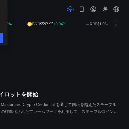
%
BNB
$592.95
+0.04%
XRP
$1.03
-1.51%
のパイロットを開始
rcard Crypto Credential を通じて国境を越えたステーブル
ntial の標準化されたフレームワークを利用して、ステーブルコイン決
less.xyz ネットワーク内の Infinia、Walapay、K