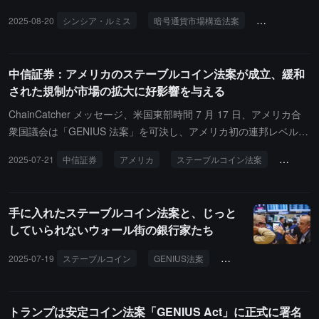
議員であり、ビットコイン法案の立案者であるシンシア・ルミス
2025-08-20
シンシア・ルミス
暗号通貨市場構造法案
ステーブルコ
が、年末までに暗号通貨市場構造法案を推進する計画を発表しまし
た。ルミスは水曜日にこの法案の計画を詳しく説明しました。「私
たちは年末までに市場構造法案を大統領の机に届けるつもりです。
中信証券：アメリカのステーブルコイン法案が成立、緩和
感謝祭の前に実現できればと思っていますので、これが私たちの目
された規制が市場の拡大に好影響を与える
標です。」以前、ルミス、ビル・ハガティ、バーニー・モレノ、そ
して上院銀行委員会の委員長ティム・スコットは、先月、より広範
ChainCatcher メッセージ、米国東部時間 7 月 17 日、アメリカ合
な暗号市場構造法案の草案を発表し、9月30日の自己締切を設定し
衆国議会は「GENIUS 法案」を可決し、アメリカ初の連邦レベルの
て、委員会内での進展を目指しました。一方、下院は先月、「デジ
ステーブルコイン規制フレームワークが正式に実現しました。法案
2025-07-21
中信証券
アメリカ
ステーブルコイン法案
GENIU
タル資産市場の明確化法案」（Digital Asset Market Clarity Act）と
の進展過程を見ると、「大きくて美しい法案」が通過した後、暗号
いう市場構造法案を可決しましたが、この法案は上院銀行委員会の
関連の立法が急速に下院の最優先議題に挙げられ、トランプも自ら
バージョンとは異なります。ルミスは水曜日に、上院は手続き上
共和党内での合意形成を推進し、暗号分野がアメリカの政策フレー
手に入れたステーブルコイン法案と、じっと
「非常に混乱している」と述べました。「私たちは下院の『CLARI
ムワークにおいて優先的な地位を占めていることが浮き彫りになり
していられないウォール街の銀行家たち
TY法案』を基盤法案として使用することになると考えています」と
ました。法案の内容を見ると、下院は上院で通過したバージョンに
ルミスは言いました。「私たちは、下院が追加したいと考えている
対して実質的な修正を行わず、依然として連邦を主とし、州レベル
2025-07-19
ステーブルコイン
GENIUS法案
銀行
モルガン・ス
ステーブルコイン法案に関する修正や、彼らが『CLARITY法案』に
で補完する比較的緩やかな規制フレームワークを保持しています。
盛り込んだ内容をできるだけ尊重したいと思っています。」
今後を展望すると、「GENIUS 法案」の規制細則が実施されること
で、アメリカの金融およびテクノロジーの巨人たちが参入を加速
トランプは安定コイン法案「GENIUS Act」に正式に署名