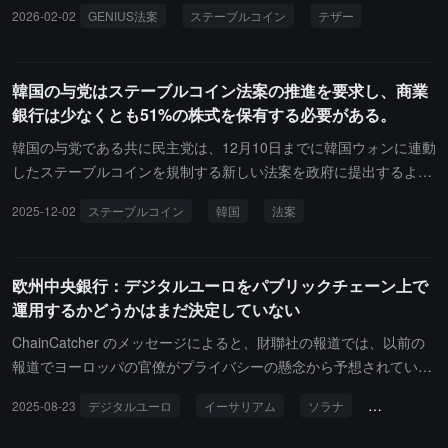
事が最近、連邦上院議員に共同で手紙を送り、アメリカのステーブ
2026-02-02
GENIUS法案
ステーブルコイン
テザー
定した暗号通貨の総価値は51％以上増加し、3110億ドルに達して
与防止、マネーロンダリング防止、暗号詐欺防止などの重要な規制
ルコイン規制法案「GENIUS Act」に深刻な欠陥があると批判し、
います。
要件を同時に強化していないと述べています。GENIUS法案は現在
詐欺の被害者を効果的に保護できず、ステーブルコイン発行者に
具体的な実施段階に入り、ステーブルコインは米ドルまたは高流動
「詐欺から利益を得る」ための法的保護を提供する可能性があると
韓国の与党はステーブルコイン法案の推進を要求し、商業
性資産で全額準備することが求められ、市場価値が500億ドルを超
述べました。検事たちは手紙の中で、この法案がステーブルコイン
銀行は少なくとも51%の株式を保有する必要がある。
える発行者には年次監査が実施されることになっています。しか
に銀行のような準備金要件を設けているにもかかわらず、盗まれた
し、ニューヨークの検察は、これらの措置ではステーブルコインが
資金を被害者に返還することを企業に強制する条項が欠けていると
韓国の与党である共に民主党は、12月10日までに韓国ウォンに連動
違法資金の流通に広く利用される問題に対処するには不十分である
非難し、この欠如が「ステーブルコイン発行者の大胆さを助長し、
したステーブルコインを規制する新しい法案を政府に提出するよう
と考えています。Chainalysisのデータによれば、2025年には約8
盗まれた資金を返還するのではなく、引き続き管理することを選択
要求しました。共に民主党の政務委員会の委員長であるカン・ジュ
2025-12-02
ステーブルコイン
韓国
法案
4％の違法暗号取引量がステーブルコインに関連しているとされ、
する際に法的保護を提供する」と指摘しました。手紙では、2つの
ンヒョン氏は、この法案の草案は商業銀行が少なくとも51%の株式
ニューヨークはこれに基づいて規制枠組みのさらなる強化を呼びか
主要な発行者の具体的な行動についても指摘しています。テザーは
を保有する連合のみが法定通貨に連動したトークンを発行すること
け、消費者の権利をより良く保護することを求めています。
疑わしいUSDT取引を凍結する能力があるにもかかわらず、連邦法
を許可すると述べました。カン・ジュンヒョン氏は、この措置は韓
欧州中央銀行：デジタルユーロをパブリックチェーン上で
執行機関と協力する際にのみ個別に対応しているとされ、サークル
国銀行（Bank of Korea）、金融サービス委員会（Financial Service
運用するかどうかはまだ決定していない
は資金を凍結することに同意した場合でも、被害者に返還するので
s Commission）、および銀行業界の間の立場を調整することを目
はなく保持する傾向があり、これらの基盤資産に投資することで利
的としていると述べました。政府が行動を起こさなかった場合、カ
ChainCatcher のメッセージによると、財聯社の報道では、以前の
息を得ているため、法執行機関の要求を拒否する「明確な」経済的
ン・ジュンヒョン氏は国会が主導し、立法を進めると述べました。
報道でヨーロッパの官僚がプライバシーの懸念から予想されていた
インセンティブを構成しているとされています。
この提案は、発行主体の資格に関する長年の論争を解決するため
プライベートブロックチェーンではなく、イーサリアムやソラナな
2025-08-23
デジタルユーロ
イーサリアム
ソラナ
欧州中央銀行
に、商業銀行が51%以上の株式を保有する連合にステーブルコイン
どのパブリックブロックチェーン上でデジタルユーロを運用するこ
の発行を制限します。しかし、金融サービス委員会はその後、「連
とを検討しているとのことです。欧州中央銀行は、アメリカのステ