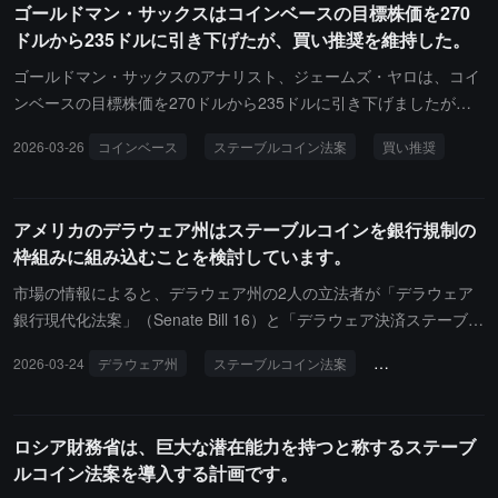
ゴールドマン・サックスはコインベースの目標株価を270
は連邦準備制度が暗号通貨企業に主口座を発行することを阻止する
ドルから235ドルに引き下げたが、買い推奨を維持した。
ことを目的としています。上院議員リードとスミスが共同で提出し
た別の修正案は、銀行によるステーブルコインの利回り制限を法案
ゴールドマン・サックスのアナリスト、ジェームズ・ヤロは、コイ
に盛り込むことを提案しています。
ンベースの目標株価を270ドルから235ドルに引き下げましたが、
同株に対する買い推奨を再確認しました。ステーブルコイン法案の
2026-03-26
コインベース
ステーブルコイン法案
買い推奨
新しい草案に関する報道が出た後、同株は下落しました。
アメリカのデラウェア州はステーブルコインを銀行規制の
枠組みに組み込むことを検討しています。
市場の情報によると、デラウェア州の2人の立法者が「デラウェア
銀行現代化法案」（Senate Bill 16）と「デラウェア決済ステーブル
コイン法案」（Senate Bill 19）を提出し、ステーブルコイン発行者
2026-03-24
デラウェア州
ステーブルコイン法案
デジタル資産
のためのライセンスフレームワークを構築することを目的としてい
ます。「ステーブルコイン法案」は、デラウェア州で運営されるス
テーブルコイン発行者およびデジタル資産サービス提供者に対して
ロシア財務省は、巨大な潜在能力を持つと称するステーブ
ライセンス管理を実施し、アメリカ連邦の「ステーブルコイン法
ルコイン法案を導入する計画です。
案」（GENIUS Act）の関連定義および表現を採用し、準備金不足