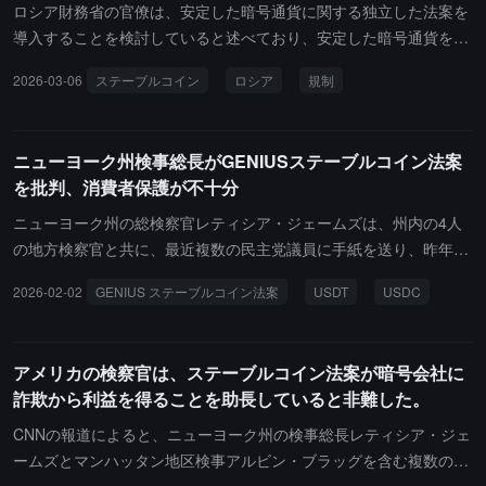
の救済メカニズム、強制償還期限基準、資本要件およびマネーロン
ロシア財務省の官僚は、安定した暗号通貨に関する独立した法案を
ダリング防止義務などの規制要件を設定します。承認されれば、州
導入することを検討していると述べており、安定した暗号通貨を今
銀行コミッショナーは定められた期限内に関連ルールを実施する責
後発表される暗号取引所の規制に組み込むのではなく、独立した法
2026-03-06
ステーブルコイン
ロシア
規制
任を負います。「銀行現代化法案」は、主に伝統的金融機関のコー
案として扱う意向を示しています。財務省金融政策局長のアレクセ
ポレートガバナンスを更新し、デジタル資産の定義を導入して規制
イ・ヤコブレフは、安定した暗号通貨には「巨大で、さらには極め
の確実性を高めることを目的としています。これら2つの法案は現
て巨大な潜在能力」があると述べています。ロシアは安定した暗号
ニューヨーク州検事総長がGENIUSステーブルコイン法案
在、上院銀行委員会の審査および全体上院の討論を経る必要があり
通貨を制裁を回避するための潜在的な手段と見なしています。ヤコ
を批判、消費者保護が不十分
ます。デラウェア州知事のマット・マイヤーは、今回の立法は将来
ブレフは、国家ドゥーマが運営ライセンスのないプラットフォーム
の産業を引き寄せ、住民により便利な金融サービスを提供すること
での暗号資産取引を禁止する法案を通過させた後、安定した暗号通
ニューヨーク州の総検察官レティシア・ジェームズは、州内の4人
を目的としていると述べました。
貨の規制を進める意向を示しました。この暗号法案は、春の会議で
の地方検察官と共に、最近複数の民主党議員に手紙を送り、昨年ト
国家ドゥーマに提出される予定で、最も早くて7月に施行される可
ランプが署名して施行された「GENIUSステーブルコイン法案」が
2026-02-02
GENIUS ステーブルコイン法案
USDT
USDC
能性があります。現在、ロシアの法律において安定した暗号通貨は
消費者保護において重大な欠陥があると批判しました。特に、ステ
合法的な地位を持っておらず、財務省はこの問題を早急に解決した
ーブルコイン発行者に対して盗難が発生した際に盗まれた資金を返
いと考えています。ヤコブレフは、政府は安定した暗号通貨が「経
還することを求めていない点が問題視されています。手紙では、Te
アメリカの検察官は、ステーブルコイン法案が暗号会社に
済的利益、特に国内の利益に役立つ」ことを確保したいと述べまし
ther（USDT）とCircle（USDC）を名指しし、2つの主要なステー
詐欺から利益を得ることを助長していると非難した。
た。以前、ロシア中央銀行は「外国デジタル権利」というカテゴリ
ブルコイン発行者が資金が盗まれた後も関連資産から利息収益を得
ーを設け、最初に承認された安定した暗号通貨はルーブルに連動す
ることができる一方で、被害者は有効な追及手段を欠いていると指
CNNの報道によると、ニューヨーク州の検事総長レティシア・ジェ
るA7A5安定コインで、昨年10月に海外貿易に使用することが許可
摘しています。ニューヨークの検察は、この法案がステーブルコイ
ームズとマンハッタン地区検事アルビン・ブラッグを含む複数の検
されました。市場の情報によると、2025年初頭以来、発行された安
ンにより高い「合法性の裏付け」を与えているものの、テロ資金供