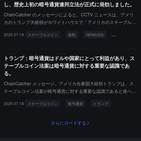
し、ステーブルコインの発行から応用シーンへの拡大を促進し、ス
し、歴史上初の暗号通貨連邦立法が正式に発効しました。
テーブルコイン市場の規模が持続的に拡大する可能性があります。
ChainCatcher のメッセージによると、CCTV ニュースは、アメリ
カのトランプ大統領がホワイトハウスで「アメリカのステーブルコ
イン国家革新法案」（GENIUS Act）に正式に署名したと報じてい
2025-07-18
ステーブルコイン
規制
GENIUS法
ステーブルコイ
ます。これは、アメリカのステーブルコイン規制立法が実施段階に
入ったことを示しています。トランプは演説の中で、行政命令に署
名し、連邦「戦略ビットコイン準備金」と「国家デジタル資産準備
トランプ：暗号通貨はドルや国家にとって利益があり、ス
金」を設立することを発表し、「アメリカで中央銀行デジタル通貨
テーブルコイン法案は暗号通貨に対する重要な認識であ
（CBDC）を設立することは絶対に許可しない」と再確認しまし
る。
た。この法案は7月17日に308票賛成、122票反対の結果で下院を通
過し、ドルに連動するステーブルコインのための規制フレームワー
ChainCatcher メッセージ、アメリカ合衆国大統領トランプは、ス
クを確立することを目的としています。しかし、この法案は論争を
テーブルコイン法案が暗号通貨に対する重要な認識であると述べま
引き起こし、一部の民主党議員は、消費者の権利、国家安全保障、
した。暗号通貨の上昇幅は、どの株式よりも大きいです。暗号通貨
2025-07-18
ステーブルコイン
暗号通貨
トランプ
金融の安定を十分に保障していないと考え、トランプ家族と暗号業
はドルをより強く見せ、暗号通貨はドルや国にとっても利益があり
界との利益関係を疑問視しています。
ます。
さらにロードする