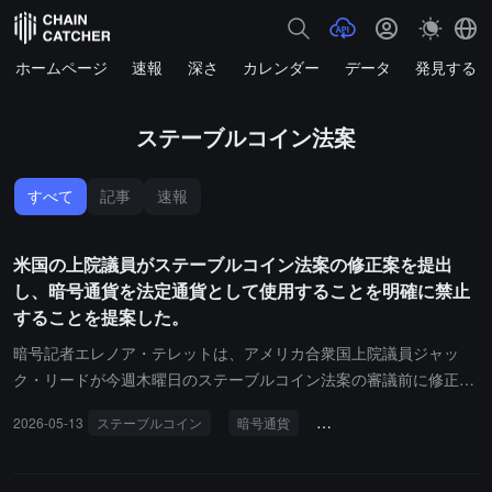
ホームページ
速報
深さ
カレンダー
データ
発見する
ステーブルコイン法案
すべて
記事
速報
米国の上院議員がステーブルコイン法案の修正案を提出
し、暗号通貨を法定通貨として使用することを明確に禁止
することを提案した。
暗号記者エレノア・テレットは、アメリカ合衆国上院議員ジャッ
ク・リードが今週木曜日のステーブルコイン法案の審議前に修正案
を提出し、暗号通貨が法定通貨として使用されることを明確に禁止
2026-05-13
ステーブルコイン
暗号通貨
アメリカ合衆国上院議員
することを提案したと報じています。これには、暗号資産で税金を
支払うことを禁止することも含まれています。上院議員エリザベ
ス・ウォーレンも40件以上の修正案を提出しており、その中の1つ