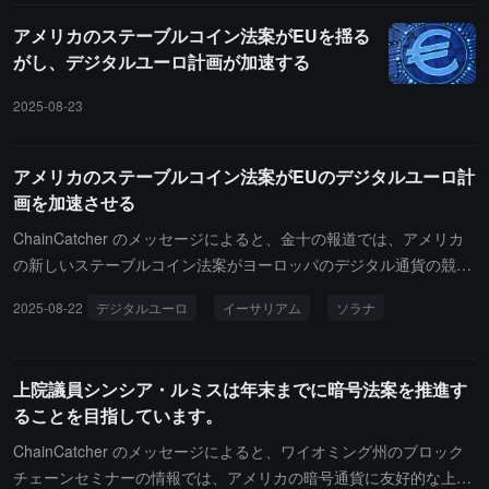
合提案に関して、まだ最終的に決定された内容はない」と声明を発
ーブルコイン法案が通過して以来、EUの官僚がデジタルユーロ計
アメリカのステーブルコイン法案がEUを揺る
表しました。
画を再考していると述べ、デジタルユーロの開発においては、中央
がし、デジタルユーロ計画が加速する
集権型と分散型、そして分散台帳技術を含むさまざまな技術を考慮
しているが、現時点では最終的な決定には至っていないとしていま
2025-08-23
す。
アメリカのステーブルコイン法案がEUのデジタルユーロ計
画を加速させる
ChainCatcher のメッセージによると、金十の報道では、アメリカ
の新しいステーブルコイン法案がヨーロッパのデジタル通貨の競争
力に対する懸念を引き起こし、EUの官僚たちはデジタルユーロの
2025-08-22
デジタルユーロ
イーサリアム
ソラナ
計画を加速させている。先月、アメリカ合衆国議会はGenius法案を
可決し、2,880億ドル規模のステーブルコイン市場を規制すること
になった。関係者によると、この法案が通過して以来、EUの官僚
上院議員シンシア・ルミスは年末までに暗号法案を推進す
たちはデジタルユーロの計画を再考し、イーサリアムやソラナなど
ることを目指しています。
のパブリックブロックチェーン上での運用を検討している。
ChainCatcher のメッセージによると、ワイオミング州のブロック
チェーンセミナーの情報では、アメリカの暗号通貨に友好的な上院