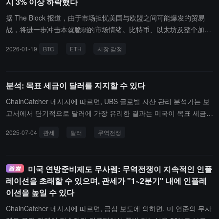
시 3% 이상 하락했다
据 The Block 报道，由于市场担忧美国与欧盟之间可能爆发的贸易
战，将进一步冲击本就脆弱的市场情绪。比特币、以太坊及整个加密
市场于凌晨暴跌，其中比特币一度跌破 92,000 美元，短时跌超
2026-01-19
BTC
ETH
시장 감정
3%，过去 4 小时多头爆仓金额已超 7.5 亿美元，分析人士将此次暴
跌归因于市场对美欧关税战前景的担忧。Presto Research 研究员 Mi
n Jung 表示："加密市场相较于其他资产类别仍显疲弱。尽管美欧贸
분석: 목표 세금이 달러를 지지할 수 있다
易战担忧对市场情绪影响最大，但包括韩国综合股价指数（KOSPI）
在内的其他风险资产却表现持平甚至上涨。这表明加密市场存在明显
ChainCatcher 메시지에 따르면, UBS 글로벌 자산 관리 분석가는 보
的自身疲软因素，投资者更倾向于配置其他风险资产。在多数市场上
고서에서 단기적으로 달러에 가장 유리한 결과는 미국이 목표 세금을
涨的背景下，加密资产仍然是表现落后的那一类。"
시행하는 것이라고 말했습니다. 90일의 유예 기간이 끝난 후, 7월 9
2025-07-04
관세
달러
무역전쟁
일에 더 높은 상응 세금을 재부과하는 마감일이 다가오고 있습니다.
분석가는 미국이 무역 협정에서 큰 진전을 이루지 못한 일부 국가에
세금을 부과할 가능성이 있으며, 반면에 진전을 이룬 국가에 대해서
미국 연방준비제도 무사렘: 무역전쟁이 지속적인 인플
는 세금 유예를 연장할 것이라고 말했습니다. 무역 전쟁에서 개별 국
레이션을 초래할 수 있으며, 관세가 "1~2분기" 내에 인플레
가를 겨냥하는 것은 종종 달러를 강세로 만들고, 광범위한 세금은 일
이션을 높일 수 있다
반적으로 달러를 약세로 만들 수 있습니다. (금십)
ChainCatcher 메시지에 따르면, 금십 보도에 의하면, 미 연준의 무사