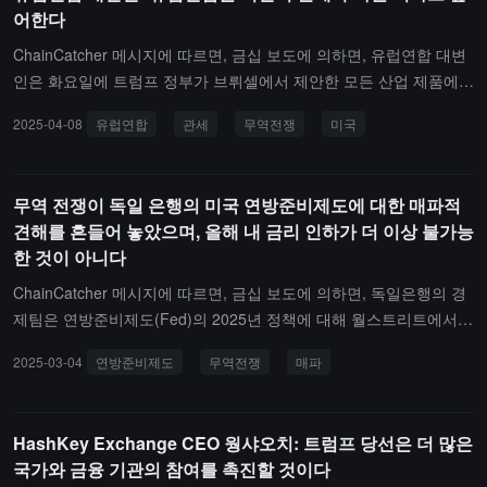
어한다
가 보고 있는 것은 시장 운영에서의 "압박"이지 심각한 혼란이 아니라
고 지적했습니다.
ChainCatcher 메시지에 따르면, 금십 보도에 의하면, 유럽연합 대변
인은 화요일에 트럼프 정부가 브뤼셀에서 제안한 모든 산업 제품에
대한 "제로 대 제로" 관세 부과 제안을 거부했음에도 불구하고, 유럽
2025-04-08
유럽연합
관세
무역전쟁
미국
연합은 여전히 미국과의 무역 전쟁을 피하고 싶다고 밝혔습니다.백악
관 무역 고문 피터 나바로는 월요일에 유럽연합이 협정을 원한다면
부가세와 식품 안전 규제로 인한 비관세 장벽을 낮춰야 한다고 말했
무역 전쟁이 독일 은행의 미국 연방준비제도에 대한 매파적
습니다. 유럽연합 대변인은 "상황은 변하지 않았습니다. 우리는 관세
견해를 흔들어 놓았으며, 올해 내 금리 인하가 더 이상 불가능
를 피하고 싶습니다... 우리는 미국 동료들이 의미 있는 방식으로 참
한 것이 아니다
여하기를 기다리고 있습니다."라고 전했습니다.
ChainCatcher 메시지에 따르면, 금십 보도에 의하면, 독일은행의 경
제팀은 연방준비제도(Fed)의 2025년 정책에 대해 월스트리트에서
가장 매파적인 견해를 가지고 있으며, 그들은 연준이 올해 금리를 인
2025-03-04
연방준비제도
무역전쟁
매파
하하지 않을 것이라고 예측하고 있습니다. 비록 이것이 여전히 해당
팀의 공식 입장이지만, 수석 미국 경제학자 Matthew Luzzetti는 트럼
프의 새로운 관세가 이 예측에 위험을 초래할 수 있다고 인정했습니
HashKey Exchange CEO 웡샤오치: 트럼프 당선은 더 많은
다."당신은 확실히 경제 데이터에서 무역 불확실성의 일부 부정적인
국가와 금융 기관의 참여를 촉진할 것이다
영향을 보기 시작했을 것입니다,"라고 Luzzetti는 말했습니다. "이러