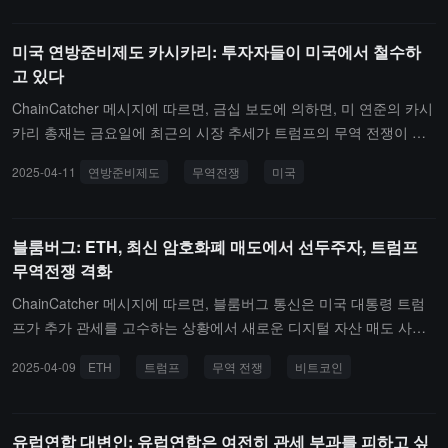
미국 연방준비제도 카시카리: 투자자들이 미국에서 철수하
고 있다
ChainCatcher 메시지에 따르면, 금십 보도에 의하면, 미 연준의 카시
카리 총재는 금요일에 최근의 시장 추세가 트럼프의 무역 전쟁이 격
화되는 가운데 투자자들이 미국이라는 가장 안전한 투자처를 떠나고
2025-04-11
연방준비제도
무역전쟁
미국
있음을 보여준다고 밝혔습니다.그는 최근 며칠 동안 미국 국채 수익
률이 상승하고 달러가 전 세계 통화에 대해 하락하면서, 이 추세가 일
반적으로 보이는 것과 반대라고 말했습니다. "보통 대폭 세금이 인상
블룸버그: ETH, 최신 암호화폐 매도에서 선두주자, 트럼프
될 때, 저는 달러가 상승할 것으로 예상합니다. 하지만 달러가 동시에
무역전쟁 격화
하락하는 사실은 투자자 선호의 변화가 더욱 신뢰할 수 있게 만듭니
다."라고 카시카리는 언급했습니다.그는 또한 "전 세계의 투자자들은
ChainCatcher 메시지에 따르면, 블룸버그 통신은 미국 대통령 트럼
미국을 최고의 투자처로 보고 있습니다. 만약 그렇다면, 우리는 무역
프가 추가 관세를 고수하는 상황에서 새로운 디지털 자산 매도 사태
적자를 경험할 것입니다. 따라서 현재 나타나는 방식은 미국의 다양
가 촉발되었으며, 무역 전쟁이 피할 수 있을 것이라는 시장의 희망이
2025-04-09
ETH
트럼프
무역 전쟁
비트코인
한 자산 수익률이 하락하는 것입니다."라고 말했습니다. "무역 적자가
더욱 어두워졌다고 보도했습니다.수요일, 이더리움은 6% 이상 하락
감소하면, 투자자들은 '좋아, 미국은 더 이상 세계에서 가장 매력적인
하여 2023년 3월 이후 최저 일일 수준에 도달한 후 소폭 반등하였고,
투자처가 아니다'라고 말할 수 있으며, 그러면 채권 수익률이 상승하
가장 큰 암호화폐인 비트코인도 3% 이상 하락했지만 이후 반등했습
유럽연합 대변인: 유럽연합은 여전히 관세 부과를 피하고 싶
는 것을 보게 될 것입니다."라고 덧붙였습니다.그러나 카시카리는 그
니다.