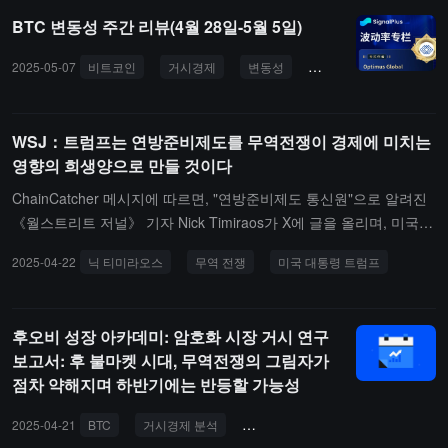
골드만삭스가 핵심 상품 인플레이션 연율이 3월의 0.4%에서 12월의
BTC 변동성 주간 리뷰(4월 28일-5월 5일)
6.3%로 급등할 것으로 예상하고 있다는 점입니다. 12월까지 중고차
(+8.3%), 가전제품(+7.8%), 비디오/오디오/컴퓨터(+7.7%), 보석/시계
2025-05-07
비트코인
거시경제
변동성
무역전쟁
미국 주식
(+5.9%), 제약/의료(+7.8%)의 가격이 크게 상승할 것입니다.
WSJ：트럼프는 연방준비제도를 무역전쟁이 경제에 미치는
영향의 희생양으로 만들 것이다
ChainCatcher 메시지에 따르면, "연방준비제도 통신원"으로 알려진
《월스트리트 저널》 기자 Nick Timiraos가 X에 글을 올리며, 미국
대통령 트럼프가 자신의 무역 전쟁이 경제 둔화로 이어지고, 연방준
2025-04-22
닉 티미라오스
무역 전쟁
미국 대통령 트럼프
비제도가 신속하게 금리를 인하하지 않으면 그 책임을 연방준비제도
에 돌릴 것이라고 신호를 보냈다고 전했습니다.
후오비 성장 아카데미: 암호화 시장 거시 연구
보고서: 후 불마켓 시대, 무역전쟁의 그림자가
점차 약해지며 하반기에는 반등할 가능성​
2025-04-21
BTC
거시경제 분석
국경 간 무역
관세 정책
트