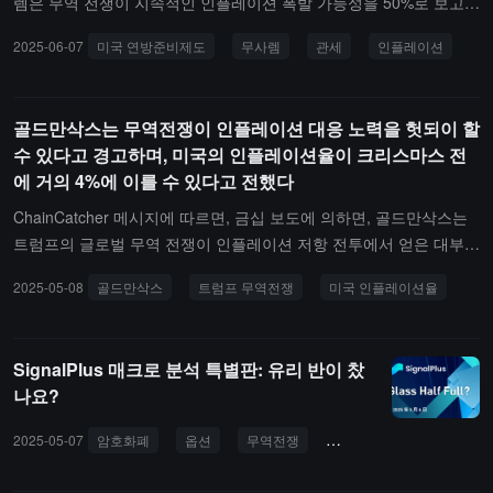
렘은 무역 전쟁이 지속적인 인플레이션 폭발 가능성을 50%로 보고
있다고 전했습니다. 관세는 "한두 분기" 내에 인플레이션을 높일 수
2025-06-07
미국 연방준비제도
무사렘
관세
인플레이션
있습니다.
골드만삭스는 무역전쟁이 인플레이션 대응 노력을 헛되이 할
수 있다고 경고하며, 미국의 인플레이션율이 크리스마스 전
에 거의 4%에 이를 수 있다고 전했다
ChainCatcher 메시지에 따르면, 금십 보도에 의하면, 골드만삭스는
트럼프의 글로벌 무역 전쟁이 인플레이션 저항 전투에서 얻은 대부분
의 진전을 무효화할 수 있다고 경고했습니다. 골드만삭스는 수요일
2025-05-08
골드만삭스
트럼프 무역전쟁
미국 인플레이션율
보고서에서 고객에게 높은 관세와 달러 약세의 해로운 조합으로 인해
주요 인플레이션 지표가 향후 몇 달 동안 급등할 것으로 예상된다고
전했습니다. 현재 핵심 인플레이션 연율(식품 및 에너지를 제외한)은
SignalPlus 매크로 분석 특별판: 유리 반이 찼
3월의 2.6%에서 12월의 3.8%로 가속될 것으로 예상됩니다. 이는 연
나요?
준이 선호하는 PCE 가격 지수를 기준으로 합니다.골드만삭스는 물가
상승의 강도가 연준의 3월 예측보다 훨씬 클 것이라고 보고 있으며,
2025-05-07
암호화폐
옵션
무역전쟁
거시경제
미국 주식
당시 미국은 최대 규모의 관세를 발표하지 않았습니다. 연준은 12월
핵심 PCE 인플레이션율을 2.8%로 예상하고 있습니다. 더 나쁜 것은,