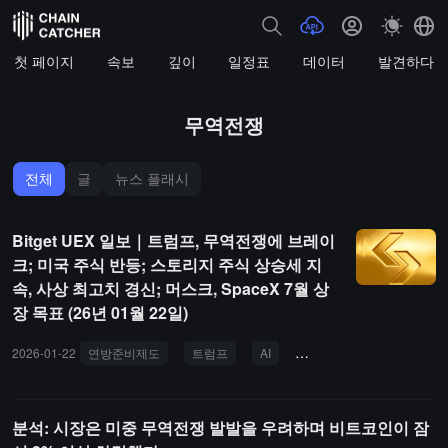
첫 페이지
속보
깊이
일정표
데이터
발견하다
무역전쟁
전체
글
뉴스 플래시
Bitget UEX 일보｜트럼프, 무역전쟁에 브레이
크; 미국 주식 반등; 스토리지 주식 상승세 지
속, 사상 최고치 경신; 머스크, SpaceX 7월 상
장 목표 (26년 01월 22일)
2026-01-22
연방준비제도
트럼프
AI
저장주
원유
금
분석: 시장은 미중 무역전쟁 발발을 우려하며 비트코인이 잠