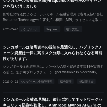
シンガポール金融管理局がBsquaredの暗号決済ライセン
不必要かつ過度な審査を避けることを目的としていると述べまし
スを取り消しました
た。
彭博社の報道によると、シンガポール金融管理局は暗号支払い会社
Bsquared Technologyの主要支払い機関（MPI）ライセンスを取り
消すことを発表しました。その理由には、リスク管理および利益相
2026-05-20
シンガポール
Bsquared
暗号支払い
反ポリシーの欠陥、外部委託管理規則の違反、ライセンス申請およ
び現地検査の過程で規制当局に対して虚偽または誤解を招く情報を
何度も提供したことが含まれます。Bsquaredは16ヶ月前にデジタ
シンガポールは暗号資本の規制を最適化し、パブリックチ
ル支払いトークンサービスの許可を取得しましたが、現在、顧客資
ェーン資産は一律に高リスク分類に入れられなくなる可能
金がすべて返還されたことを確認するために監査機関からの閉鎖証
性があります。
明書を提出するよう求められています。MASは、同社の重要な管理
者の責任についてさらに調査を進めています。現在、シンガポール
シンガポール金融管理局は、バーゼルの暗号資産資本規制を実施す
では37の機関のみがデジタル支払いトークンサービスを提供するこ
る前に、無許可ブロックチェーン（permissionless blockchain、一
とが承認されており、ライセンスの取り消しは比較的まれです。
般に公链と呼ばれる）上の暗号資産の取り扱いに関するより友好的
2026-04-22
シンガポール金融管理局
暗号資産
規制資本金
な規制資本指針を設けるための相談文書を発表しました。報道によ
れば、バーゼルの暗号資産資本規制は暗号資産を二つのグループに
分けており、第一グループはトークン化された伝統的資産やステー
シンガポール金融管理局は、銀行に対してネットワークセ
ブルコインを含み、比較的低い資本要件が適用されます。第二グル
キュリティ防御を強化し、Anthropic Mythos AIモデルの
ープは上記の条件を満たさない暗号資産を含み、シンガポール金融