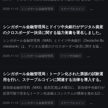
す。規制されていないステーブルコインは、そのペッグを維持する
2025-11-13
シンガポール金融管理局
ステーブルコイン
中央銀行デ
上での記録がまちまちです。さらに、シンガポールは立法を準備
し、中央銀行デジタル通貨の試験範囲を拡大しています。
シンガポール金融管理局とドイツ中央銀行がデジタル資産
のクロスボーダー決済に関する協力覚書を署名しました。
シンガポール金融管理局（MAS）とドイツ中央銀行（Deutsche Bu
ndesbank）は、デジタル資産のクロスボーダー決済に関する協力
覚書を締結したと、シンガポール金融管理局が発表しました。覚書
2025-11-13
シンガポール金融管理局
ドイツ中央銀行
協力覚書
に基づき、両者は技術と金融革新の分野で協力を行い、以下の内容
を含みます：シンガポールとドイツ間のクロスボーダー送金のコス
トと処理時間を削減するための新しい決済ソリューションの開発；
シンガポール金融管理局：トークン化された票据の試験運
異なるデジタル資産プラットフォーム間の相互運用性を強化するた
用を行い、ステーブルコインに関連する法律を導入する。
めのクロスボーダー決済、外国為替、トークン化された資産に関す
る証券流動性の共通基準の普及。
新加坡金融管理局（MAS）最高官員は木曜日に、新加坡中央銀行が
拡張可能で安全なトークン化金融エコシステムの構築を進める計画
を発表し、来年にはトークン化MAS債券発行のパイロットを開始
2025-11-13
シンガポール金融管理局
ステーブルコイン
トークン化
し、ステーブルコインを規制するための関連法を制定することを明