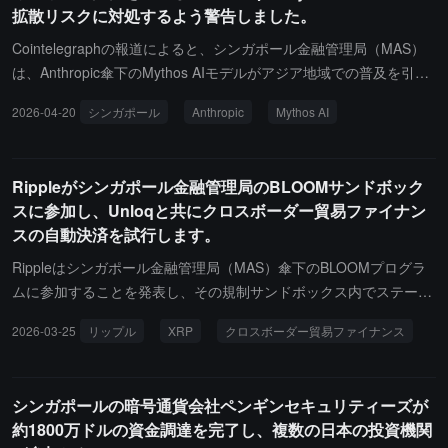
拡散リスクに対処するよう警告しました。
管理局は無許可ブロックチェーンの暗号資産を一律に第二グループ
に分類することを放棄し、一連の原則的要件を満たす条件の下で、
Cointelegraphの報道によると、シンガポール金融管理局（MAS）
リスクウェイトが低く、慎重な要件が緩和された第一グループの暗
は、Anthropic傘下のMythos AIモデルがアジア地域での普及を引き
号資産に分類することを許可することを提案しています。具体的な
起こし、規制当局の高い関心を呼んでいるため、各銀行にネットワ
2026-04-20
シンガポール
Anthropic
Mythos AI
規定は、シンガポールに本社を置く銀行において、第一グループに
ークセキュリティ防御の強化を促しています。
分類される無許可ブロックチェーンの暗号資産のリスクエクスポー
ジャーは銀行の第一資本の2%を超えてはならず、関連する発行が
Rippleがシンガポール金融管理局のBLOOMサンドボック
銀行レベルで負債を形成する場合、その発行規模は第一資本の5%
スに参加し、Unloqと共にクロスボーダー貿易ファイナン
を超えてはならないというものです。
スの自動決済を試行します。
Rippleはシンガポール金融管理局（MAS）傘下のBLOOMプログラ
ムに参加することを発表し、その規制サンドボックス内でステーブ
ルコインRLUSDを駆使したクロスボーダー貿易ファイナンス自動
2026-03-25
リップル
XRP
クロスボーダー貿易ファイナンス
決済ソリューションをテストします。Rippleはサプライチェーンフ
ァイナンステクノロジー企業Unloqと提携し、XRP Ledgerに基づい
て条件トリガー型の支払いシステムを構築します------貨物の検証な
シンガポールの暗号通貨会社ペンギンセキュリティーズが
どの事前設定された条件が満たされると、システムは自動的にRLU
約1800万ドルの資金調達を完了し、複数の日本の投資機関
SDの支払いを解放し、従来の貿易ファイナンスで必要とされる手