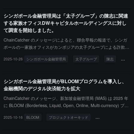
らかにしました。新加坡金融管理局局長のChia Der Jiunは、新加坡
金融科技祭で「トークン化は始まったが、資産担保型トークンは
シンガポール金融管理局は「太子グループ」の陳志に関連
『脱出速度』に達しているのか？現時点では達していない」と指摘
する家族オフィスDWキャピタルホールディングスに対し
しました。彼は、新加坡金融管理局がステーブルコインの規制フレ
て調査を開始しました。
ームワークの詳細を整備しており、今後関連する立法草案を策定す
る予定で、核心の重点は「健全な準備資産の支援と信頼できる償還
ChainCatcher のメッセージによると、聯合早報の報道で、シンガ
メカニズム」であると述べました。Chia Der Jiunはまた、新加坡金
ポールの一家族オフィスがカンボジアの太子グループによる詐欺事
融管理局が「ブルーイニシアティブ」（Blue Initiative）に基づくさ
件で再び注目を集めています。太子グループの首脳である陳志は、
2025-10-26
シンガポール金融管理局
太子グループ
陳志
DWキ
まざまなパイロットプロジェクトを支援していることを付け加え、
2018年にシンガポールにDW Capital Holdings（DWC）という会社
この計画はトークン化された銀行負債および規制されたステーブル
を設立し、家族オフィスの資産を管理するために、管理規模が6000
コインを使用して決済を行うことを探求することを目的としていま
万シンガポールドルを超えると主張しています。同社は、自らがシ
シンガポール金融管理局がBLOOMプログラムを導入し、
す。
ンガポール金融管理局の13Xプランの条件を満たし、税務免除を享
金融機関のデジタル決済能力を拡大
受していると主張しています。管理している資産には、1000万シン
ガポールドルの自動車ファイナンス、3000万シンガポールドルの高
ChainCatcher のメッセージ、新加坡金融管理局 (MAS) は 2025 年
級ワイン醸造、約2000万シンガポールドルのヨット管理などの附属
に BLOOM (Borderless, Liquid, Open, Online, Multi-currency) プロ
サービスが含まれています。現在、金管局は同社が違反しているか
グラムを発表し、金融機関の決済能力を拡張することを目指してい
2025-10-16
BLOOM
プロジェクトオーキッド
クロスボーダー決済
どうかの調査を行っています。
ます。このプログラムは、トークン化された銀行負債と規制された
ステーブルコインの決済をサポートし、デジタル資産リスクを効果