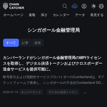
ホームページ
速報
深さ
カレンダー
データ
発見する
シンガポール金融管理局
すべて
記事
速報
カンバーランドがシンガポール金融管理局のMPIライセン
スを取得し、デジタル決済トークンおよびクロスボーダー
送金サービスを提供可能に。
暗号取引および流動性サービスプロバイダーのCumberlandは、Xプ
ラットフォームで発表し、シンガポールの子会社Cumberland SG P
te. Ltd.がシンガポール金融管理局（MAS）からMPIライセンスを取
2026-07-16
カンバーランド
デジタル決済トークン
クロスボーダー
得したことを発表しました。このライセンスにより、デジタル決済
トークン（Digital Payment Token, DPT）サービスおよび越境通貨
送金サービスを提供することが許可されました。