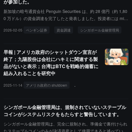
が参加した。
動検証、信用状、代理店関係の煩雑なプロセスを代替し、数日から
数週間かかる決済サイクルを大幅に短縮します。
新加坡の暗号通貨会社 Penguin Securities は、約 28 億円（約 1,80
0 万ドル）の資金調達を完了したと発表しました。投資者には min
t、東京理科大学投資管理会社などの日本の複数の投資機関が含まれ
2026-02-05
ペンギン証券
資金調達
シンガポール金融管理局
ています。この会社は日本の起業家倉富佑也、川辺健太郎、瀬戸口
翔によって 2023 年に共同設立され、2025 年にはシンガポール金
融管理局 (MAS) の資本市場サービスライセンスを取得しました。
早報 | アメリカ政府のシャットダウン宣言が
終了；九陽股份は会社にハキミに関連する製
品がないと表示；台湾はBTCを戦略的備蓄に
組み入れることを研究中
2025-11-14
アメリカ政府の shutdown
九陽股份
BTC
Balancer
シンガポール金融管理局は、規制されていないステーブル
コインがシステムリスクをもたらすと警告しています。
シンガポール金融管理局は、完全に規制され、準備金で裏付けられ
たステーブルコインのみが決済資産として使用できると述べていま