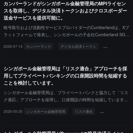
カンバーランドがシンガポール金融管理局のMPIライセン
スを取得し、デジタル決済トークンおよびクロスボーダー
送金サービスを提供可能に。
暗号取引および流動性サービスプロバイダーのCumberlandは、Xプ
ラットフォームで発表し、シンガポールの子会社Cumberland SG P
te. Ltd.がシンガポール金融管理局（MAS）からMPIライセンスを取
2026-07-14
カンバーランド
デジタル決済トークン
国境を越えた通
得し、デジタル決済トークン（Digital Payment Token, DPT）サー
ビスおよびクロスボーダー通貨送金サービスを提供することを許可
されたと述べました。
シンガポール金融管理局は「リスク適合」アプローチを採
用してプライベートバンキングの口座開設時間を短縮する
ことを検討しています。
シンガポール金融管理局は、プライベートバンクと協力して「リス
ク適応」アプローチを採用し、口座開設の時間を短縮しています。
シンガポール金融管理局の局長は、同局が口座開設の時間を1か月
2026-05-25
シンガポール金融管理局
リスク適合
プライベートバン
以内に短縮したいと考えており、現在の複雑なケースの口座開設の
中央値は約6週間またはそれ以上であると述べました。彼は、この
措置が銀行が高い基準を維持しながら、顧客の資産の出所に対して