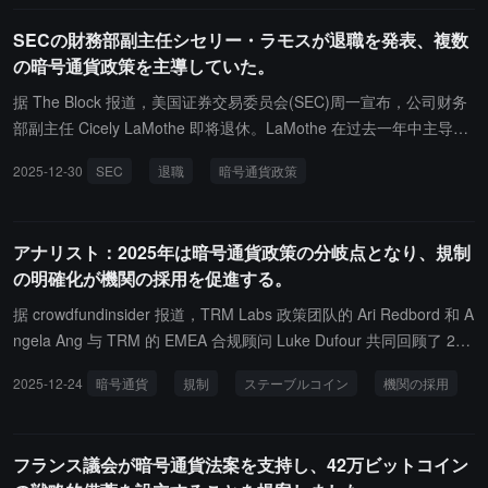
SECの財務部副主任シセリー・ラモスが退職を発表、複数
の暗号通貨政策を主導していた。
据 The Block 报道，美国证券交易委员会(SEC)周一宣布，公司财务
部副主任 Cicely LaMothe 即将退休。LaMothe 在过去一年中主导了
多项关键加密货币政策，包括明确表示迷因币不属于证券以及阐述 S
2025-12-30
SEC
退職
暗号通貨政策
EC 对质押的立场。彼女は 2002 年に SEC の企業財務部に入社し、
それ以前は民間部門で働いており、公認会計士の資格を持っていま
す。LaMothe の退職は、SEC が暗号業界に対してより友好的な新
アナリスト：2025年は暗号通貨政策の分岐点となり、規制
しい方向に入る 2 年目にあたります。この期間中、SEC は特定の
の明確化が機関の採用を促進する。
暗号 ETF 上場基準を承認し、「暗号プロジェクト」を開始してデ
ジタル資産規則を更新し、複数の著名な暗号企業に対する執行案件
据 crowdfundinsider 报道，TRM Labs 政策团队的 Ari Redbord 和 A
を撤回しました。SEC は同時に、執行部門の東南地区副主任 Nekia
ngela Ang 与 TRM 的 EMEA 合规顾问 Luke Dufour 共同回顾了 202
Hackworth Jones も 12 月末に任期を終了したことを発表しまし
5 年第四季度全球加密政策中最重要的事项，并审查 30 个司法管辖
2025-12-24
暗号通貨
規制
ステーブルコイン
機関の採用
た。
区的加密政策发展，揭示了若干关键趋势：ステーブルコインが政策
アジェンダを支配し、2025年には70%以上の司法管轄区がステーブ
ルコインの規制を進めました。規制の明確化が機関の採用を促進
フランス議会が暗号通貨法案を支持し、42万ビットコイン
し、約80%の司法管轄区の金融機関が新しいデジタル資産の取り組