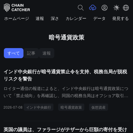
ホームページ
速報
深さ
カレンダー
データ
発見する
暗号通貨政策
すべて
記事
速報
インド中央銀行が暗号通貨禁止令を支持、税務当局が脱税
リスクを警告
ロイター通信の報道によると、インド中央銀行は暗号通貨政策につ
いて「禁止傾向」を再確認し、同国の税務当局はオフショア取引所
を通じた取引が追跡困難であると警告しました。これらの文書は、
2026-07-08
インド中央銀行
暗号通貨政策
仮想資産
政府が暗号通貨を禁止または規制する政策をまだ策定していないに
もかかわらず、インドの主要政府機関が仮想デジタル資産に対して
より厳しい制限措置を取る傾向があることを明らかにしています。
英国の議員は、ファラージがテザーから巨額の寄付を受け
2018年にインド準備銀行（RBI）が実質的に暗号通貨を禁止する政