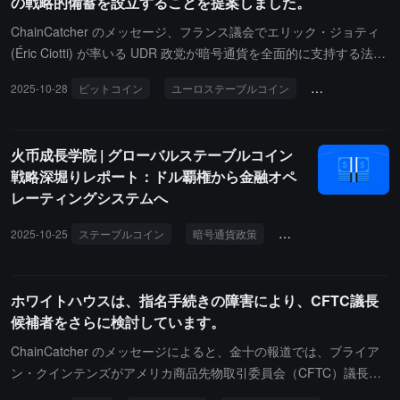
の戦略的備蓄を設立することを提案しました。
みを発表しました。規制が違法資金調達に与える影響は依然として
明確です。TRMの分析によると、仮想資産サービスプロバイダー
ChainCatcher のメッセージ、フランス議会でエリック・ジョティ
（VASP）は暗号エコシステムの中で最も広く規制されている部分
(Éric Ciotti) が率いる UDR 政党が暗号通貨を全面的に支持する法案
であり、その違法活動率は全体のエコシステムよりも明らかに低い
を提出しました。この法案は、フランスで初めてこのように包括的
2025-10-28
ビットコイン
ユーロステーブルコイン
暗号通貨政策
です。TRM Labsは、2025年が「アメリカの暗号政策の分水嶺の
な暗号通貨政策を提案しており、主に三つの核心内容を含んでいま
年」であると指摘し、同時に第4四半期は「もはや単に法案が議会
す：フランスの戦略的ビットコイン準備を設立し、7-8 年以内にビ
で進むだけではない」という事実で暗号政策の勢いを強化しまし
ットコインの総供給量の 2%（約 42 万枚の BTC）を保有する計画
火币成長学院 | グローバルステーブルコイン
た。逆に、規制当局はますます「ガイダンス、監視、執行を利用し
を立て、公共採掘、押収資産の保持、貯蓄プランの資金配分などの
戦略深堀りレポート：ドル覇権から金融オペ
て政策目標を達成している」と述べています。
方法で資金を調達する；ユーロ安定コインの発展を促進し、1 日あ
レーティングシステムへ
たり 200 ユーロの支払い上限に対する免税政策を提案し、EU デジ
タルユーロ (CBDC) 計画に明確に反対する；業界参加者を支援し、
2025-10-25
ステーブルコイン
暗号通貨政策
暗号ドル
CBDC
採掘電力税の調整、機関投資チャネルの促進、欧州の慎重規則の改
訂を行う。分析によると、この法案は UDR 政党がフランスの暗号
エコシステムを支持する姿勢を示していますが、同党が議会で 577
ホワイトハウスは、指名手続きの障害により、CFTC議長
議席中 16 議席しか占めていないため、通過の可能性は極めて低い
候補者をさらに検討しています。
です。
ChainCatcher のメッセージによると、金十の報道では、ブライア
ン・クインテンズがアメリカ商品先物取引委員会（CFTC）議長に
就任する確認手続きが停滞しているため、ホワイトハウスは他の候