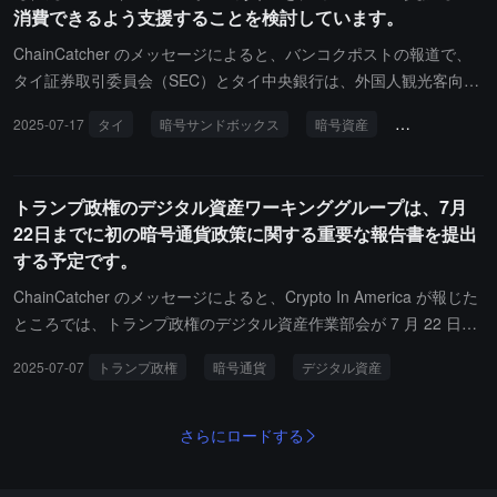
消費できるよう支援することを検討しています。
統領令を実施することを目的としています。報告書には規制および
立法の提案が含まれると予想されていますが、具体的な内容はまだ
ChainCatcher のメッセージによると、バンコクポストの報道で、
明らかではありません。ワーキンググループの元々の任務には、ス
タイ証券取引委員会（SEC）とタイ中央銀行は、外国人観光客向け
テーブルコインを含む連邦デジタル資産フレームワークの策定（国
の暗号規制サンドボックスを導入する計画を立てており、観光客は
2025-07-17
タイ
暗号サンドボックス
暗号資産
タイバーツ
会は関連手続きを開始しています）や、国家デジタル資産準備金の
ライセンスを持つプラットフォームを通じてデジタル資産をタイバ
設立を検討することが含まれていました（トランプは3月に設立し
ーツに交換し、地元の規制された電子決済サービスを利用できるよ
ました）。
うになります。この計画は公開聴聞段階にあり、初期サービスの期
トランプ政権のデジタル資産ワーキンググループは、7月
間は最長18ヶ月で、直接的な暗号支払いは禁止されており、法定通
22日までに初の暗号通貨政策に関する重要な報告書を提出
貨に変換された後に取引を行う必要があります。この政策は、暗号
する予定です。
金融技術を活用して観光競争力を強化することを目的としており、
海湾バイナンスなどのコンプライアンス機関が実施に参加すること
ChainCatcher のメッセージによると、Crypto In America が報じた
が期待されています。しかし、タイ観光委員会（TCT）は、急いで
ところでは、トランプ政権のデジタル資産作業部会が 7 月 22 日前
導入することを避けるべきだと警告し、マネーロンダリング対策の
に初の暗号通貨政策に関する重要な報告書を提出する準備を進めて
2025-07-07
トランプ政権
暗号通貨
デジタル資産
強化と全体的なエコシステムの準備を整えるよう呼びかけていま
いる。この報告書は、作業部会のリーダーである David Sacks、Bo
す。
Hines と財務省、商務省、証券取引委員会、商品先物取引委員会な
どの高官との数ヶ月にわたる協力の成果であり、トランプ大統領が
さらにロードする
1 月に署名したアメリカの暗号通貨分野のリーダーシップを強化す
るための大統領令を実施することを目的としている。報告書には規