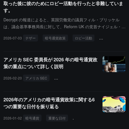
取った後に彼のためにロビー活動を行ったと非難していま
策が無効であると裁判所が判断して以来、インドは暗号通貨をグレ
す。
ーゾーンに置いています。2021年に草案が作成された民間暗号通貨
を禁止することを目的とした立法は議会に提出されておらず、この
Decrypt の報道によると、英国労働党の議員フィル・ブリッケル
問題に関する討論文書も何度も延期されています。政府は正式な仮
は、議会基準事務局長に対して、Reform UK の党首ナイジェル・フ
想資産政策の実施を遅らせており、いかなる計画も通貨主権、金融
ァラージに対する調査を要求し、彼がテザーの主要投資家クリスト
2026-07-03
テザー
暗号通貨政策
ロビー活動
ファラージ
の安定性、消費者損失の防止を保護しつつ、革新とリスク管理のバ
ファー・ハーボーンからの大額の資金支援を受けた後、英国中央銀
ランスを取るべきだと述べています。
行の暗号通貨政策について不適切なロビー活動を行ったかどうかを
検討するよう求めています。報道によれば、ファラージは2025年9
アメリカ SEC 委員長が 2026 年の暗号通貨政
月に英国中央銀行総裁アンドリュー・ベイリーと非公式に会談した
策の重点について詳しく説明
際、中央銀行デジタル通貨「ブリットコイン」の導入を放棄するよ
う主張し、ステーブルコインの個人保有額に制限を設けることに反
2026-02-20
アメリカ SEC
ポール・S・アトキンス
ヘスター・M・
対したとされています。クリストファー・ハーボーンはテザーの約
12%の株式を保有しているとされ、以前にファラージに未申告の50
0万ポンドの個人贈与を提供し、Reform UKに約1500万ポンドを寄
2026年のアメリカの暗号通貨政策に関する6
付したとされています。
つの重要な日付を振り返る
2026-01-02
暗号通貨
重要な日付
トランプ
SEC
CFTC