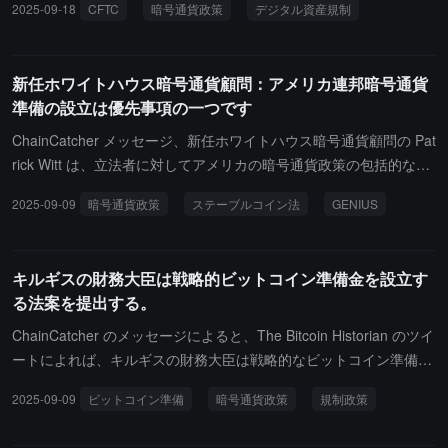
2025-09-18
CFTC
暗号通貨政策
デジタル資産規制
補者を検討しているとのことです。関係者によれば、暗号通貨政策
に特化した政府関係者が競争相手として考えられている可能性があ
ります。CFTC は数兆ドルのスワップ取引を監督しており、議会で
新任ホワイトハウス暗号通貨顧問：アメリカ連邦暗号通貨
審議中の立法に伴い、この機関はデジタル資産分野でより大きな影
準備の設立は優先事項の一つです
響力を持つ可能性があります。
ChainCatcher メッセージ、新任ホワイトハウス暗号通貨顧問の Pat
rick Witt は、立法者に対してアメリカの暗号通貨政策の包括的な見
直しを完了するよう促し、規制当局に新しいステーブルコイン法を
2025-09-09
暗号通貨政策
ステーブルコイン法
GENIUS
実施するよう働きかけると述べました。現在の三つの優先事項は、
上院の市場構造に関する立法作業、迅速なステーブルコイン法の実
施（すなわち「アメリカのステーブルコイン国家革新法案」（GEN
キルギスの財務大臣は戦略的ビットコイン準備金を設立す
IUS））、およびアメリカ連邦暗号通貨準備の設立です。
る法案を提出する。
ChainCatcher のメッセージによると、The Bitcoin Historian のツイ
ートによれば、キルギスの財務大臣は戦略的なビットコイン準備を
設立する法案を提出する予定で、政府がビットコインを採掘するこ
2025-09-09
ビットコイン準備
暗号通貨政策
規制政策
とを望んでいるとのことです。