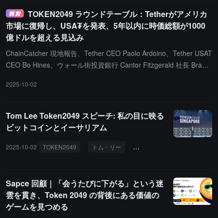
ートすることを示し、L2 がどのようにメインチェーンに還元すべ
きかを示しました。イーサリアム財団共同執行理事 Tomasz Stancz
TOKEN2049 ラウンドテーブル：Tetherがアメリカ
ak は、財団の目標として来年 3 月にはガス量が 1 億に達する可能
市場に復帰し、USA₮を発表、5年以内に時価総額が1000
性があり、計算能力が約 3 倍向上することを明らかにしました。今
億ドルを超える見込み
後 1 年は、最終性、プライバシー、安全性に焦点を当てると強調し
ChainCatcher 現地報告、Tether CEO Paolo Ardoino、Tether USAT
ました。彼は L1 と L2 が相互に促進し合う関係であることを強調
CEO Bo Hines、ウォール街投資銀行 Cantor Fitzgerald 社長 Brand
し、特定の市場に向けたより多くのカスタマイズされた L2 の開発
on Lutnick、そして Anchorage Digital 創設者兼 CEO Nathan McCa
を奨励しました。EigenCloud 創業者 Sreeram Kannan は、イーサ
2025-10-02
uley が TOKEN 2049 会議に出席し、「USA₮」ラウンドテーブル会
リアムは「人類の信頼の層」であり、AI 時代において特に重要であ
議を共有しました。Paolo は会議で USA₮ と USDT が完全に相互運
ると考えています。AI が誰でも完璧に模倣できるとき、AI エージ
用可能になることを強調し、非中央集権的金融と中央集権的軌道を
Tom Lee Token2049 スピーチ: 私の目に映る
ェントが約束通りに実行することをどう確保するか、そしてどのよ
通じて1対1の交換が可能になり、ユーザーにシームレスな体験を提
ビットコインとイーサリアム
うに責任を問うかが重要な問題になります。彼は EigenLayer が ET
供すると述べました。彼は未来に対して自信を持ち、USA₮ の時価
H をステーキングすることで、あらゆる分散型ネットワークを保護
総額が5年以内に1000億ドルを超えると予測し、AI経済が重要な推
2025-10-02
TOKEN2049
トム・リー
ウォール街
マクロの変化
できることを紹介し、完全に決定論的な AI 推論パイプラインを導
進力になると指摘しました。また、Paolo は5年以内に30億のAIエ
入して責任メカニズムを実現しました。3 人のゲストは、構築者が
ージェントが取引を行うと予測しており、これらのエージェントは
どのチェーンを選ぶかを心配する必要はなく、本当に関心のあるこ
間違いなくステーブルコインを使用すると認めました。彼は現行の
Sapce 回顧｜「会うたびに下がる」という迷
とに集中すべきだと一致して提案しました。Kannan は、インフラ
Layer 2ソリューションがこの成長規模を完全に支えることができ
雲を貫き、Token 2049 の背後にある価値の
が整っている今、より野心的なアプリケーションが必要であり、全
ないと認め、Tetherがインフラ層での深い投資を行っていることを
ゲームを見つめる
体の経済システムを覆すことが求められていると明言しました。
明らかにしました。USA₮ の CEO として、Bo Hines は市場の展望