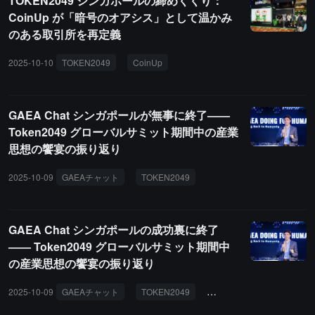
TOKEN2049 シンガポールの締めくくり：
2,000万ドルを超える可能性があると述べています。
CoinUp が「暗号のオアシス」として温かみ
のある取引所を再定義
2025-10-10
TOKEN2049
CoinUp
ブランドリニューアル
暗号
GAEA Chat シンガポールが無事に終了——
Token2049 グローバルサミット期間中の産業
思想の饗宴の振り返り
2025-10-09
GAEAチャット
TOKEN2049
GAEA Chat シンガポールの成功裏に終了
—— Token2049 グローバルサミット期間中
の産業思想の饗宴の振り返り
2025-10-09
GAEAチャット
TOKEN2049
AI
Web3
デジタ