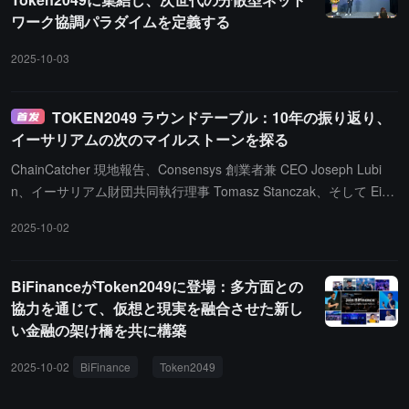
演と特別サイドイベントを通じて、AID は AI と De
ワーク協調パラダイムを定義する
Fi の交差領域における探索と実践を示しました。
2025-10-03
TOKEN2049 ラウンドテーブル：10年の振り返り、
イーサリアムの次のマイルストーンを探る
ChainCatcher 現地報告、Consensys 創業者兼 CEO Joseph Lubi
n、イーサリアム財団共同執行理事 Tomasz Stanczak、そして Eige
nCloud 創業者兼 CEO Sreeram Kannan が TOKEN 2049 会議に出
2025-10-02
席し、「Ten Years In: Ethereum's Next Frontier」パネルディスカ
ッションを共有しました。Consensys CEO Joseph Lubin は、初期
の暗号無政府主義の時代を振り返り、そのスローガンが「銀行を殺
BiFinanceがToken2049に登場：多方面との
せ」であったことを思い出しました。しかし、イーサリアムの最大
協力を通じて、仮想と現実を融合させた新し
の成果は、革命ではなく進化を選択し、暗号無政府主義者と大手銀
い金融の架け橋を共に構築
行機関を同じエコシステムに取り込むことに成功したことです。彼
はまた、L2 プロジェクト Linea が 85% のトークンをエコシステム
2025-10-02
BiFinance
Token2049
に配分し、各取引で 20% の手数料を焼却してメインネットをサポ