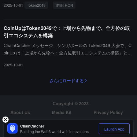
2025-10-01
Token2049
波場TRON
TRON ECO
に非常に楽観的です。彼は財務省が予測した「今後数年で世界のス
テーブルコインの時価総額が1兆ドルに達する」という見込みが過
度に保守的であり、実際の数字はこの水準を大きく上回ると考えて
CoinUpはToken2049で：上場から先物まで、全方位の取
います。彼は USA₮ の独自の価値は、完全に準拠した初のアメリカ
引エコシステムを構築
のステーブルコイン製品であり、既存の銀行技術とシームレスに統
合できることにあると強調しました。Brandon Lutnick は伝統的な
ChainCatcher メッセージ、シンガポールの Token2049 大会で、C
金融の観点から貴重な視点を提供しました。911事件で658名の従
oinUp は「上場から先物へ：全方位取引エコシステムの構築」とい
業員を失った Cantor Fitzgerald の痛ましい経験を振り返り、会社
うテーマで基調講演を行いました。CoinUp は、プラットフォーム
がどのように再建し、過去12-18ヶ月で投資銀行の規模を倍増させ
2025-10-01
が現物取引、契約取引、金融サービス、スマートツールの四つの柱
たかを語りました。アメリカの25の主要なディーラーの1つとし
を持ち、「暗号オアシス」エコシステムを構築し、自主公チェーン
て、Cantor は2025年上半期のアメリカ株式IPOで1位にランクイン
さらにロードする
CP Chain と AI リスク管理技術を通じて未来を探求し続けていると
しましたが、Lutnick は彼らが暗号分野に参入できたのは、プライ
述べました。CoinUp はその四年間の発展の歴史を振り返りまし
ベート投資銀行としての柔軟性によるものであると強調しました。
た：安全性とコンプライアンスを基盤に、現物市場の急速な拡大、
Nathan McCauley は規制の先駆者の観点から独自の経験を共有し
Copyright © 2023
そしてデリバティブの革新突破へと進んできました。現在、プラッ
ました。Anchorage は2017-2018年に設立され、機関顧客に焦点を
トフォームは世界 200 以上の国で千万のユーザーにサービスを提供
About Us
Media Kit
Privacy Policy
当て、トランプの第一任期中に連邦銀行ライセンスを取得し、暗号
し、日々の取引額は 30 億ドルを超えています。CoinUp は、上場
Risk Warning
Hiring
分野の先駆者となりました。Nathan は、トランプが暗号を支持す
（現物）がプロジェクトの市場参入の出発点として、市場に流動性
ChainCatcher
Launch App
る候補者になることを早くから予見していたことを明らかにし、第
Building the Web3 world with innovations.
と価値発見の橋を提供することを強調しました；先物（契約）は、