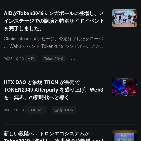
AIDがToken2049シンガポールに登場し、メ
インステージでの講演と特別サイドイベント
を完了しました。
ChainCatcher メッセージ、今週終了したグローバ
ル Web3 イベント Token2049 シンガポールにおい
て、AID は多くの重要な活動に参加しました。AID
2025-10-03
AID
Token2049
シンガポール
AI
DeFi
はメインステージで「AI × DeFi: From Experiment t
o Global Adoption」というテーマの講演を行い、グ
ローバルビジネスマネージャーの Mark Henry と戦
HTX DAO と波場 TRON が共同で
略拡張マネージャーの Sahin が出席し、AID の技術
TOKEN2049 Afterparty を盛り上げ、Web3
革新とグローバル戦略の最新の進展を紹介しまし
を「無界」の新時代へと導く
た。また、AID は 10 月 2 日に DeFi × AI Summit サ
イドイベントを開催し、ROVE 創設者の White Li
2025-10-03
HTX DAO
波場 TRON
TOKEN2049 アフターパーティー
e、DeFi Talks 創設者の Alberto Cuculachi、Core 建
設者エコシステム責任者の Ankit Raj などのゲスト
を招き、AI 技術と分散型金融の融合に関する発展の
新しい段階へ：トロンエコシステムが
トレンドを共に探討しました。メインステージの講
Token2049に集結し、次世代の分散型ネット