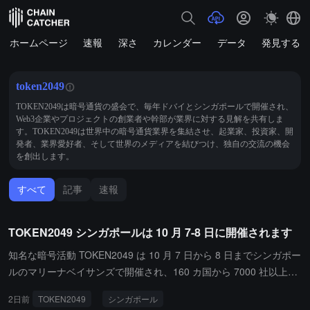
ホームページ
速報
深さ
カレンダー
データ
発見する
token2049
TOKEN2049は暗号通貨の盛会で、毎年ドバイとシンガポールで開催され、
Web3企業やプロジェクトの創業者や幹部が業界に対する見解を共有しま
す。TOKEN2049は世界中の暗号通貨業界を集結させ、起業家、投資家、開
発者、業界愛好者、そして世界のメディアを結びつけ、独自の交流の機会
を創出します。
すべて
記事
速報
TOKEN2049 シンガポールは 10 月 7-8 日に開催されます
知名な暗号活動 TOKEN2049 は 10 月 7 日から 8 日までシンガポー
ルのマリーナベイサンズで開催され、160 カ国から 7000 社以上の
参加者 2.5 万人を引き寄せることが予想されています。500 のブー
2日前
TOKEN2049
シンガポール
ス、300 人のスピーカー、そして 1000 を超える周辺イベントが設