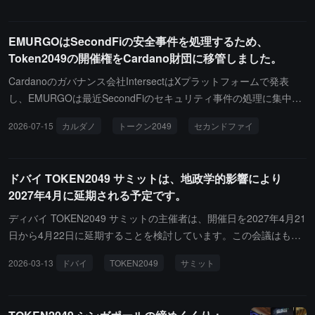
けられます。TOKEN2049 の共同創設者 Alex Fiskum は、今年のド
バイ開催が 2027 年に延期されたため、チームはシンガポール開催
EMURGOはSecondFiの安全事件を処理するため、
に全面的に集中すると述べました。さらに、イベント週の期間中に
Token2049の開催権をCardano財団に移管しました。
は 36 時間のハッカソン TOKEN2049 Origins と NEXUS スタート
アップコンペティションが開催され、Dragonfly、Multicoin、Maels
Cardanoのガバナンス会社IntersectはXプラットフォームで発表
trom などの著名なベンチャーキャピタルが審査員を務めます。
し、EMURGOは最近SecondFiのセキュリティ事件の処理に集中し
ているため、Token2049イベントを実行するために必要なリソース
2026-07-15
カルダノ
トークン2049
セカンドファイ
を調整できないと述べました。三者協議の結果、このイベントの引
き渡し責任は正式にCardano財団に移転されました。EMURGOはIn
tersectに移転リクエストを提出し、Cardano財団との議論を経て各
ドバイ TOKEN2049 サミットは、地政学的影響により
方面の同意を得ました。Intersectは、この決定はイベントの時間的
2027年4月に延期される予定です。
緊急性と引き渡しの不確実性を避ける考慮に基づいていると述べま
した。Cardano財団は承認された範囲内でイベントを引き渡すこと
ディバイ TOKEN2049 サミットの主催者は、開催日を2027年4月21
に同意し、EMURGOとIntersectは過去のイベント実行能力を認め
日から4月22日に延期することを検討しています。この会議はもと
ています。Token2049の引き渡し作業は正式に移管され、イベント
もと2026年4月29日から4月30日に開催される予定でしたが、最近
2026-03-13
ドバイ
TOKEN2049
サミット
は10月に開催される予定です。以前の6月の情報によると、Second
中東の戦火がディバイにまで広がっています。
Fiはセキュリティ事件が約1,600万ADA（当時約242万ドル）に影響
を与えたと発表しましたが、SlowMistはSecondFiのユーザー損失が