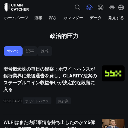
ホームページ
速報
深さ
カレンダー
データ
発見する
政治的圧力
すべて
記事
速報
暗号概念株の毎日の観察：ホワイトハウスが
銀行業界に最後通告を発し、CLARITY法案の
ステーブルコイン収益争いが決定的な段階に
入る
2026-04-20
ホワイトハウス
銀行業
CLARITY法案
ステーブル
WLFIはまた内部事情を持ち出したのか？5億