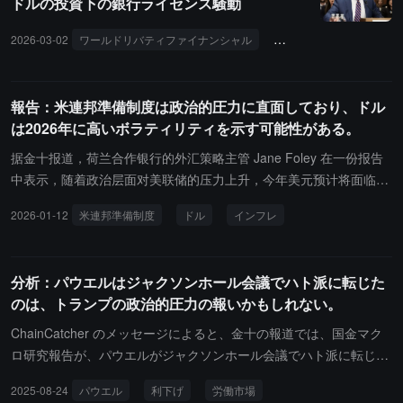
ドルの投資下の銀行ライセンス騒動
2026-03-02
ワールドリバティファイナンシャル
トランプ
アブダビ
報告：米連邦準備制度は政治的圧力に直面しており、ドル
は2026年に高いボラティリティを示す可能性がある。
据金十报道，荷兰合作银行的外汇策略主管 Jane Foley 在一份报告
中表示，随着政治层面对美联储的压力上升，今年美元预计将面临更
大的波动。市场担忧美联储可能因政府要求降息以及对现任主席鲍威
2026-01-12
米連邦準備制度
ドル
インフレ
尔的施压而失去独立性。Foley 指出，在通胀仍然偏高的背景下，FO
MC 的其他成员或可对偏向降息的美联储主席形成制衡。围绕美联储
未来公信力的不确定性，可能会对美元构成下行压力，但不至于引发
分析：パウエルはジャクソンホール会議でハト派に転じた
失控式下跌。
のは、トランプの政治的圧力の報いかもしれない。
ChainCatcher のメッセージによると、金十の報道では、国金マク
ロ研究報告が、パウエルがジャクソンホール会議でハト派に転じ、
7月のFOMC記者会見での発言と矛盾することを述べています。彼
2025-08-24
パウエル
利下げ
労働市場
は労働市場に対する見解を180度転換し、雇用の下振れリスクを懸