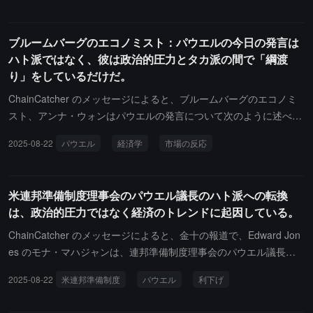
念し始めました。この転換は、トランプが連邦準備制度に対して政
治的圧力をかけたことが成果を上げたことを証明するかもしれず、
ブルームバーグのエコノミスト：パウエルの今日の発言は
9月の25ベーシスポイントの利下げおよび年内の利下げの可能性を
ハト派ではなく、彼は政治的圧力とタカ派の間で「綱渡
強化しました。
り」をしているだけだ。
ChainCatcher のメッセージによると、ブルームバーグのエコノミ
スト、アンナ・ウォンはパウエルの発言について次のように述べて
います。「パウエルの今日の発言は決してハト派ではなく、時間が
2025-08-22
パウエル
経済学
市場の反応
経つにつれて人々はこの発言がどれほど強硬であるかを認識するで
しょう。（市場の）この無意識の反応は、後に逆転されることが以
前にもありました。彼は今日、どのように「綱渡り」をするかを完
米連邦準備制度理事会のパウエル議長のハト派への転換
璧に示しました：政治的圧力を和らげるために（ちょうど十分な利
は、政治的圧力ではなく経済のトレンドに起因している。
下げの示唆を与え、各自が必要なものを得て、自分で解釈できるよ
うにし）、同時にタカ派の反応の伏線を張りつつ、目立たないよう
ChainCatcher のメッセージによると、金十の報道で、Edward Jon
にしました。」
es のモナ・マハジャンは、連邦準備制度理事会のパウエル議長が
ジャクソンホールでのハト派への転換は経済のトレンドに基づいて
2025-08-22
米連邦準備制度
パウエル
利下げ
いるものであり、政治的圧力によるものではないと述べています。
彼女は、パウエルの立場は常にかなり一貫しており、市場は彼がバ