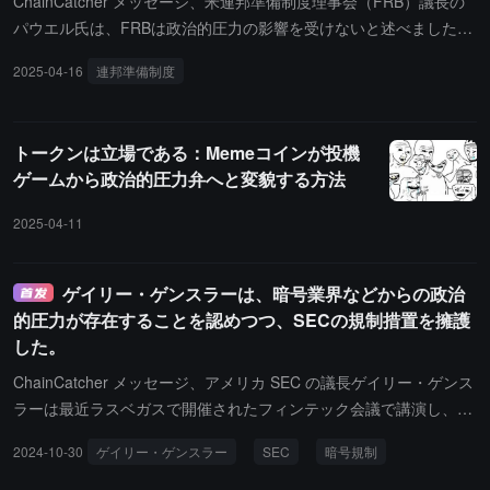
ChainCatcher メッセージ、米連邦準備制度理事会（FRB）議長の
員 Elizabeth Warren と Adam Schiff は、TRUMP トークンに対する
パウエル氏は、FRBは政治的圧力の影響を受けないと述べました。
倫理調査を求める書簡を送付し、トークン販売を利用して大統領と
FRBの独立性は法律によって与えられています。
2025-04-16
連邦準備制度
の会合を交換する行為に疑問を呈しています。
トークンは立場である：Memeコインが投機
ゲームから政治的圧力弁へと変貌する方法
2025-04-11
ゲイリー・ゲンスラーは、暗号業界などからの政治
的圧力が存在することを認めつつ、SECの規制措置を擁護
した。
ChainCatcher メッセージ、アメリカ SEC の議長ゲイリー・ゲンス
ラーは最近ラスベガスで開催されたフィンテック会議で講演し、任
期中に SEC での業務を継続するというコミットメントを再確認
2024-10-30
ゲイリー・ゲンスラー
SEC
暗号規制
し、その執行監視措置を擁護しました。11 月 5 日の選挙が近づく
中、彼は特に暗号通貨業界からの政治的圧力が存在することを認