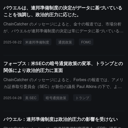
ランスの取れた説明を提供していることを認識しており、彼の立場
パウエルは、連邦準備制度の決定がデータに基づいている
が政治的要因によって変わる兆候はないと指摘しました。同時に、
ことを強調し、政治的圧力に応じた。
パウエルは関税によって引き起こされるインフレは一時的なもので
ある可能性があると述べ、労働市場に亀裂が見られることを認め、
ChainCatcher のメッセージによると、金十の報道では、市場分析
これが9月の利下げに対する市場の賭けを再燃させました。
が、パウエルが連邦準備制度の決定は常にデータに基づいていると
強調したことは、政治的圧力への一つの応答として解釈できるとし
2025-08-22
米連邦準備制度
通貨政策
FOMC
ています。彼は、金融政策は予め設定された道ではなく、連邦公開
市場委員会（FOMC）のメンバーは、データの評価とそれが経済の
見通しやリスクバランスに与える影響に基づいてのみ決定を下すと
フォーブス：米SECの暗号通貨政策の変革、トランプとの
述べ、この方法から決して逸脱しないとしています。
関係により政治的圧力に直面
ChainCatcher のメッセージによると、Forbes の報道では、アメリ
カ証券取引委員会（SEC）が新任の議長 Paul Atkins の下で、より
秩序ある革新的なデジタル資産の規制方針を徐々に採用していると
2025-04-28
美 SEC
暗号通貨政策
トランプ
のことです。SEC は最近、Meme コインとステーブルコインに関
する規制ガイダンスを発表し、市場参加者に対してより明確なコン
プライアンスの方向性を提供しています。しかし、Eric Trump が T
パウエル：連邦準備制度は政治的圧力の影響を受けない
oken2049 会議に出席する計画や、トランプに関連する TRUMP ト
ークンプロジェクトが論争を引き起こしています。民主党の上院議