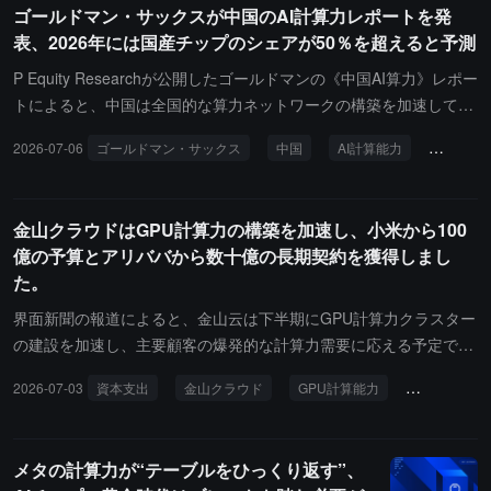
ゴールドマン・サックスが中国のAI計算力レポートを発
タルインフラ園区の建設に使用されます。取引価格はマイルストー
表、2026年には国産チップのシェアが50％を超えると予測
ン方式で分割払いされ、すべての開発マイルストーンが完了した場
合、累積取得金額は最大 6 億ドルに達し、関連する土地取得、電力
P Equity Researchが公開したゴールドマンの《中国AI算力》レポー
接続およびその後のデータセンター賃貸契約の履行が分割払い義務
トによると、中国は全国的な算力ネットワークの構築を加速してお
を引き起こします。
り、関連するインフラプロジェクトは2026年までに7兆元の投資を
2026-07-06
ゴールドマン・サックス
中国
AI計算能力
国産チッ
引き寄せると予測されています。今後5年間でデータセンターへの
投資は約2兆元に達する見込みです。現在、資金と技術は大規模に
西部の算力ハブに移転しており、一線都市のデータセンターは超低
金山クラウドはGPU計算力の構築を加速し、小米から100
遅延計算、エッジノード、AI推論に重点を置いて転換しています。
億の予算とアリババから数十億の長期契約を獲得しまし
10万個以上のチップを含むギガワット（GW）級のクラスターは国
た。
内では依然として希少ですが、典型的なGW級算力パークでは、ワ
ークロードは主に50%以上を占める推論、トレーニング、全スタッ
界面新聞の報道によると、金山云は下半期にGPU計算力クラスター
クの研究開発で構成されています。レポートは、2026年には国産AI
の建設を加速し、主要顧客の爆発的な計算力需要に応える予定で
加速チップの出荷量の市場シェアが50%を超えると予測していま
す。その中で、小米は金山云のGPU計算力の需要を万カードクラス
2026-07-03
資本支出
金山クラウド
GPU計算能力
シャオミ
す。その中で、ファーウェイとアリババの平頭哥はそれぞれ20%と
ターからアップグレードし、関連予算は最初の約400億元から大幅
7%のシェアで国産陣営をリードしていますが、NVIDIAは現在も5
に100億元以上に増加しました。さらに、アリの大モデルチームは
5%のシェアで全体市場の主導地位を維持しています。コストと性
金山云と5年間の計算力リース契約を締結し、3000台以上の八カー
メタの計算力が“テーブルをひっくり返す”、
能の面では、国産チップは輸入チップに比べてIT消費電力の資本支
ドGPUサーバーが関与しており、契約価格で計算すると、全ての納