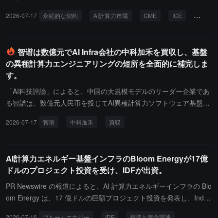
ンター園区の建設を支援します（第1期計画は2027年に稼働予定、
テクチャの革新と強化学習を通じて、アメリカのトップモデルとの
ています。バミューダに登録され、CFTCの規制を受けないArchitec
2026-07-17
永続的な契約
AI計算力市場
CME
ICE
GPU
長期計画は5GWを超える）。次世代のAIおよび算力エネルギーの需
ギャップを迅速に縮小したことを示し、「拡張」がもはや唯一の勝
t AX取引所は、GPU計算力の永続契約を開始しました。この契約は
要に応えるためです。
利の道ではないことを証明しました。ゴールドマン・サックスは
資金費率と現物価格に連動しており、このメカニズムは暗号市場に
「計算能力拡張時代」が終わりを迎える可能性があると警告し、
直接由来しています。CMEとICEの現金決済計算力先物はまだCFT
智谱は数億元でAI Infra会社の中科加禾を買収し、基盤
「計算能力が多いほど良い」というAIインフラ投資の論理を再構築
Cの審査を待っており、2026年末に発売される見込みです。さら
の異種計算力エンジニアリングの短所を全面的に補完しま
する必要があると述べました。ゴールドマン・サックスはMiniMax
に、CFTCの規制を受ける予測市場プラットフォームKalshiは、以
す。
に対して買い推奨を維持し、智谱は中立としています。今後は智谱
前にGPUレンタル価格に連動した予測契約を開始し、7月14日にB2
のGLM、アリババのQwen、MiniMaxのM3 Proなど、2-5兆パラメ
00、H200、A100チップの計算力価格曲線を発表しました。その中
「AI科技評論」によると、中国の大規模モデルのリーダー企業であ
ータモデルの集中的な発表に注目します。
でB200の価格は5.41ドルで、歴史的なピークは7.39ドルでした。B
る智譜は、数億元人民币を投じてAI異種計算力ソフトウェア基盤会
ernsteinは、未使用のGPU計算力は保存できず、ヘッジは価格リス
社中科加禾の買収を完了しました。この動きは、智譜が大規模モデ
2026-07-17
智谱
中科加禾
買収
クを負う唯一の手段であると指摘していますが、現在の市場流動性
ルの基盤技術とコンパイラ能力の短所を完全に補うことを目的とし
は依然として投機的資金が主であり、計算力ベンチマーク指数の構
ており、ユーザー数の急増による計算力の構造的不足と高い同時推
築が困難であることも市場発展の主要なボトルネックです。
論の問題に対処するためです。中科加禾の技術は中国科学院計算所
AI計算力エネルギー基盤インフラのBloom Energyが17億
のコンパイラ実験室に由来し、崔慧敏博士によって設立されまし
ドルのプロジェクト投資を受け、IDFが出資。
た。そのコアチームは、龍芯、神威、寒武紀、華為昇騰などの多く
の国産チップのコンパイラ開発に深く関与してきました。中科加禾
PR Newswire の報道によると、AI 計算力エネルギーインフラの Blo
のコアの強みは、その仮想命令セット技術にあり、ミドルウェアを
om Energy は、17 億ドルの巨額プロジェクト投資を発表し、Indus
通じて異なるブランドやモデルのチップエコシステムを統一し、散
trial Development Funding（IDF）と資産管理の巨頭 Oaktree が参
2026-07-16
ブルームエナジー
IDF
投資と資金調達