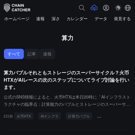
ホームページ
速報
深さ
カレンダー
データ
発見する
算力
すべて
記事
速報
算力バブルそれともストレージのスーパーサイクル？火币
HTXがAIレースの次のステップについてライブ討論を行い
ます。
公式のSNS情報によると、火币HTXは本日20時に「AIインフラスト
ラクチャの臨界点：計算能力のバブルとストレージのスーパーサイ
クルの究極の分岐」というテーマのライブディベートを開催しま
2日前
火币HTX
AIインフラ
計算力バブル
ストレージスーパー
す。その際、聡哥、節奏侠、茶哥、張发财が賛成側の代表として、
反対側の代表である希予、蟾哥、八方、文楽と対話し、AIの波の中
でのコア産業の変数に焦点を当て、計算能力の需要が過大評価され