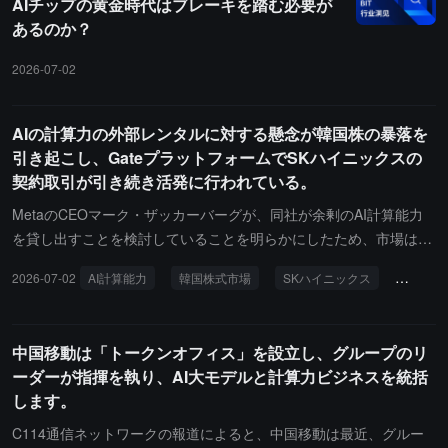
AIチップの黄金時代はブレーキを踏む必要が
出が40%から50%低いですが、性能差により、単位算力の資本支出
品後の年収は40億元を超える見込みです。急増する顧客の需要に応
あるのか？
は輸入チップの2倍から4倍であり、単位消費電力あたりの算力は輸
えるため、金山云の2026年の資本支出計画は150億元に引き上げら
入チップの10%から30%に過ぎません。さらに、ファーウェイの91
れ、年間目標収益は125億から135億元とされています。報道によ
2026-07-02
0B/910Cサーバーの1日あたりのトークン生産量はNVIDIAのH800の
ると、上流の供給が厳しい影響を受けて、金山云は現在GPU計算力
約6分の1から3分の1であり、このハードウェアに基づくAPIの利益
を3年から5年の長期契約顧客のみ受け付けており、一部の注文は納
率はNVIDIAハードウェアを採用している同業者に対して著しく劣っ
品の遅延に直面しています。高位のカード資産の減損リスクを考慮
AIの計算力の外部レンタルに対する懸念が韓国株の暴落を
ています。
し、金山云は現在、ハードウェアの積極的な拡張を一時停止してお
引き起こし、GateプラットフォームでSKハイニックスの
り、今年の第3四半期には計算力ハードウェアの価格が反落の転換
契約取引が引き続き活発に行われている。
点を迎えると予測しています。
MetaのCEOマーク・ザッカーバーグが、同社が余剰のAI計算能力
を貸し出すことを検討していることを明らかにしたため、市場はAI
インフラストラクチャーの「購入から賃貸への移行」に対する懸念
2026-07-02
AI計算能力
韓国株式市場
SKハイニックス
契約取
を抱いています。SKハイニックスを代表とする韓国の半導体大手お
よび韓国株式市場（KOSPI）は暴落に見舞われました。Gateプラッ
トフォームのデータによると、SKハイニックス（SKHYNIX）は現
中国移動は「トークンオフィス」を設立し、グループのリ
在1,538.3ドルで、取引中には一時10％近く下落しました。株式市
ーダーが指揮を執り、AI大モデルと計算力ビジネスを統括
場の変動は関連する契約取引を活発にし、CoinGlassのデータによ
します。
れば、GateのSKハイニックス（SKHYNIX）契約のポジション額は
2,629万ドルを超え、24時間の契約取引額は3,441万ドルを超え、い
C114通信ネットワークの報道によると、中国移動は最近、グルー