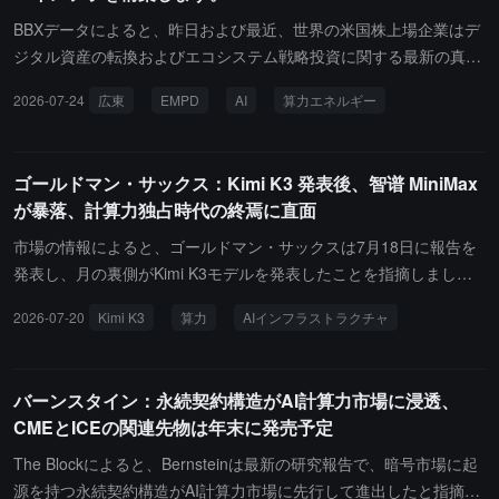
初めの決算報告と市場の変動リスクに注目する必要があります。現
BBXデータによると、昨日および最近、世界の米国株上場企業はデ
在、WEEXのコイン株0手数料キャンペーンが進行中です。
ジタル資産の転換およびエコシステム戦略投資に関する最新の真実
の発表を行いました。核心的な動きは以下の通りです：Cantonが伝
2026-07-24
広東
EMPD
AI
算力エネルギー
統的なビジネスを売却し、ブロックチェーン決済に全力を注ぐ：Ca
nton Strategic Holdings, Inc. (NASDAQ: $ CNTN) は公式に、バイオ
テクノロジー研究開発部門であるGravitas Life Sciences, LLCをGra
ゴールドマン・サックス：Kimi K3 発表後、智谱 MiniMax
vitas Collective Corp.に売却したと発表しました。この取引は2026
が暴落、計算力独占時代の終焉に直面
年7月17日に完了しました。会社は、この剥離が運営会社への転換
における重要なマイルストーンであることを明確にし、今後Canton
市場の情報によると、ゴールドマン・サックスは7月18日に報告を
Coinを通じてCanton Networkを支援し、戦略的投資家として伝統
発表し、月の裏側がKimi K3モデルを発表したことを指摘しまし
的金融市場のチェーン上デジタル化転換を推進すると述べていま
た。2.8兆のパラメータを持ち、Arena.aiのプログラミングランキン
2026-07-20
Kimi K3
算力
AIインフラストラクチャ
す。Empery Digitalが2000万ドルのクロスボーダー投資を算力電力
グでClaude Fable 5とGPT-5.6 Solを超えてトップに立ち、APIの価
パークに注入：ビットコイン資金管理戦略を採用している米国株上
格は2.3ドル/百万トークンで、中国のモデルとして新たな高値を記
場企業Empery Digital Inc. (NASDAQ: $ EMPD) は、2026年7月20日
録しました。発表から2日後、智谱は28%下落し、MiniMaxは16%
バーンスタイン：永続契約構造がAI計算力市場に浸透、
にCardinal Data Power, Inc.（CDP）への2000万ドルの優先株投資
下落、ナスダック100指数先物は1.8%以上下落し、フィラデルフィ
CMEとICEの関連先物は年末に発売予定
（持株約8%）を完了したと発表しました。CDPは電力駆動のデー
ア半導体指数は高値から18%以上下落しました。ゴールドマン・サ
タセンター園区の建設に特化しており、このラウンドの資金調達
ックスはKimi K3が転換点を示していると考えています。西洋の最
The Blockによると、Bernsteinは最新の研究報告で、暗号市場に起
は、テキサス州西部に3000エーカーを超えるギガワット級データセ
大規模の事前学習計算能力に匹敵できない中国の研究室が、アーキ
源を持つ永続契約構造がAI計算力市場に先行して進出したと指摘し