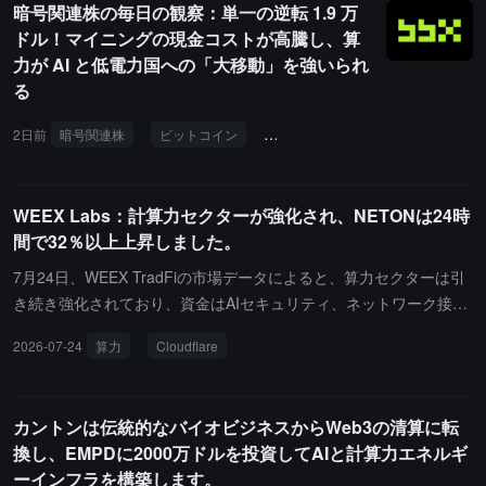
暗号関連株の毎日の観察：単一の逆転 1.9 万
ているか、AIインフラストラクチャにバブルリスクが存在するか、
ドル！マイニングの現金コストが高騰し、算
ストレージ業界が新たなスーパーサイクルを迎えることができるか
力が AI と低電力国への「大移動」を強いられ
について深く探討します。
る
2日前
暗号関連株
ビットコイン
マイニング
計算能力
AI
WEEX Labs：計算力セクターが強化され、NETONは24時
間で32％以上上昇しました。
7月24日、WEEX TradFiの市場データによると、算力セクターは引
き続き強化されており、資金はAIセキュリティ、ネットワーク接
続、先進的なパッケージングなどの方向で再評価されています。そ
2026-07-24
算力
Cloudflare
の中で、NETONは24時間で32.12％以上上昇し、MXLONは16.69％
以上上昇し、AMKRONは8.42％以上上昇し、関連する銘柄も同様
に強化されています。WEEX Labsは、CloudflareがAIコンテンツ制
カントンは伝統的なバイオビジネスからWeb3の清算に転
御およびセキュリティ製品に取り組んでおり、MXLとAMKRが高速
換し、EMPDに2000万ドルを投資してAIと計算力エネルギ
接続と先進的なパッケージングの需要から恩恵を受けていると考え
ーインフラを構築します。
ています。関連資産の短期的な熱気が高まっています。今後は来月