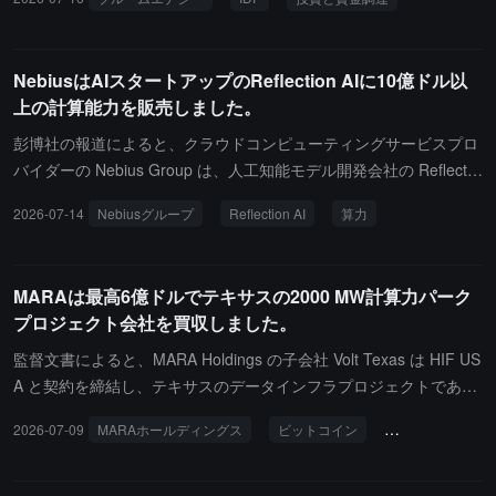
在する国産チップを統一された超大規模クラスターに組み立てるこ
加しました。Bloom Energy は、AI クラウド計算会社 Nebius に専
とで、全体の計算力利用率を大幅に向上させることができます。公
用の「表後供電」（behind-the-meter power）能力を提供し、増大
式によると、同社のSigInfer推論エンジンは、大規模モデルの推論
する AI 計算力の需要に応えるとのことです。
NebiusはAIスタートアップのReflection AIに10億ドル以
遅延を最大74倍削減できるとされています。最近、智譜のCoding A
上の計算能力を販売しました。
gent事業は爆発的な成長を迎え、最新リリースのGLM-5.2大規模モ
デルは、アグリゲーションプラットフォームでの初週に日平均トー
彭博社の報道によると、クラウドコンピューティングサービスプロ
クン呼び出し量が27倍急増し、その結果、高い同時実行と長いコン
バイダーの Nebius Group は、人工知能モデル開発会社の Reflectio
テキストのシナリオにおいて推論基盤がシステム的なエンジニアリ
n AI と合意に達し、10億ドルを超える計算能力を販売することを発
2026-07-14
Nebiusグループ
Reflection AI
算力
ングボトルネックを露呈しました。アメリカの実体リストに掲載さ
表しました。双方の声明によれば、この合意は2029年まで有効であ
れた後、智譜は国産代替を積極的に推進しており、現在、華為昇
り、Reflection AI は NVIDIA GB300 AI チップを使用した計算リソ
騰、平頭哥、摩尔线程などの8つの国産計算力プラットフォームへ
ースを取得し、人工知能モデルの研究開発を支援します。
MARAは最高6億ドルでテキサスの2000 MW計算力パーク
の推論適応を完了しています。中科加禾を傘下に加えることで、智
プロジェクト会社を買収しました。
譜の単位トークン推論コストと出力品質を直接改善できるだけでな
く、以前に伝えられた自社開発のカスタムAI推論チップ計画に対し
監督文書によると、MARA Holdings の子会社 Volt Texas は HIF US
ても、コアの基盤コンパイラ技術の支援を提供することができま
A と契約を締結し、テキサスのデータインフラプロジェクトである
す。
MAT 1177 LLC の大部分の株式を取得し、売り手の一部少数株式の
2026-07-09
MARAホールディングス
ビットコイン
データインフラ
みを保持します。このプロジェクト会社は、電力会社と意向書を締
結しており、園区に最大 2000 メガワットの電力を提供する計画
で、高性能計算と Bitcoin マイニングをサポートする大規模なデジ