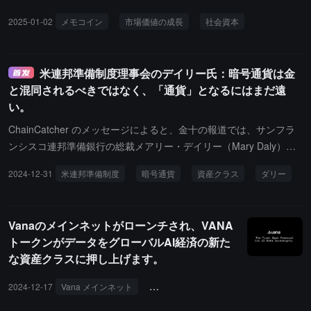
の報告書によると、Memecoin は 200 億ドルから 2024 年には 120
2025-01-02
メモコイン
市場価値の成長
社会資本
0 億ドルに成長し、これは一時的な現象ではなく、新しい資産クラ
スの出現を示しています。この成長は、デジタル時代における合法
的な価値の源としての社会資本に対する市場の認識を反映していま
米連邦準備制度理事会のデイリー氏：暗号通貨は金
す。Memecoin の周りに開発された複雑なインフラ（自動化された
と混同されるべきではなく、「通貨」となるにはまだ遠
マーケットメーカーからコミュニティガバナンスツールまで）は、
い。
暗号通貨分野におけるそれらの地位をさらに強化しています。今
後、このセグメント市場の持続的な発展は、デジタルコミュニティ
ChainCatcher のメッセージによると、金十の報道では、サンフラ
がますます複雑な方法で価値を創造し、取得する方法に関する新た
ンシスコ連邦準備銀行の総裁メアリー・デイリー（Mary Daly）
な洞察を生む可能性があります。市場参加者が直面する課題は、M
は、暗号通貨は通常金と混同されるのではなく、独立した資産クラ
2024-12-31
米連邦準備制度
暗号通貨
資産クラス
ダリー
eme コインの独自の創造性とコミュニティ主導の側面を維持しつ
スとして見なされるべきだと考えています。デイリーは次のように
つ、長期的な成長を支える持続可能な構造を構築することです。
述べています。「私は暗号通貨が複雑なものであると考えていま
す。私たちが提供するサービスは、それを本当に理解することで
Vanaのメインネットがローンチされ、VANA
す。一度それを実現すれば、定義することができ、それは通貨であ
トークンがデータをグローバルAI経済の新た
り、取引手段であり、株式であり、価値を保持する資産であり、時
な資産クラスに押し上げます。
には価値が下がることもあります。私たちはこれらの用語を定義す
るだけです。」デイリーはさらに次のように付け加えました。「だ
2024-12-17
Vana メインネット
VANA トークン
データ所有権
から、私はそれが金のようだとは思いません。それは時々金に似た