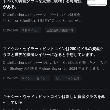
すべての資産クラスを完全に破壊する可能性
がある。
ChainCatcher のメッセージ、ビットコイン財庫会
社 Semler Scientific の戦略責任者 Joe Burnett が X
プラットフォームで発表したところによると、市場
2025-09-06
債務サイクル
法定通貨の価値下落
は現在 Ray Dalio が言うところの長期債務サイクル
の終わりにあり、これは株式が極端な評価に競り上
げられ、不動産が競って評価を引き上げられ、固定
マイケル・セイラー：ビットコインは200兆ドルの資産ク
収益商品も極端な評価水準にあることを意味してい
ラスと世界的決済レイヤーになると予想しています。
ます。長期債務サイクルの最終結果は法定通貨の価
値が下がることであり、唯一の出口はハードマネー
ChainCatcher のメッセージによると、CoinDesk が報じたところで
です。金は過去において最もハードな通貨であり、
は、Strategy の創設者 Michael Saylor は、2024 年までに BTC が 2
ビットコインは現在最もハードな通貨です。ビット
00 万億ドルの資産クラスになると予想しており、人工知能駆動の
2025-03-25
マイケル・セイラー
ビットコイン戦略
コインはすべての資産クラスを根本的に破壊する可
インターネット時代のグローバル決済層になるとしています。アメ
能性があります。
リカがビットコインを戦略的準備資産として採用することで、その
主導的地位が強化され、世界的な採用を促すことになるでしょう。
キャシー・ウッド：ビットコインは新しい資産クラスを牽
Strategy は、330 億ドルを利用して、500,000 枚以上のビットコイ
引している
ンを可変債券や優先株などの革新的な金融ツールを使用して企業の
ビットコイン資金を調達し、財務的に自己維持可能な価格上昇サイ