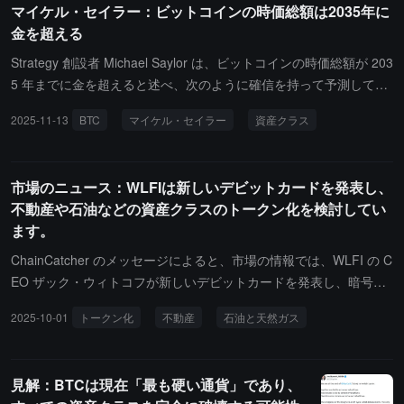
マイケル・セイラー：ビットコインの時価総額は2035年に
化现象。尽管比特币价格有所下跌，但其交易价格仍是 2024 年水平
する際に、トークン価格と基礎資産価格が乖離しやすいことを指摘
金を超える
的两倍多。过去一年半里，加密行业表现非常、非常好，因此人们获
しました。Realityプラットフォームはこの問題を重点的に解決し、
利了结也在情理之中。任何形式的整合实际上对行业都是有益的，能
資産純価値（NAV）を厳密に整合させ、配当や企業行動のマッピン
Strategy 創設者 Michael Saylor は、ビットコインの時価総額が 203
让行业稍作休整，站稳脚跟。"在被问及赵长鹏在美国总统特朗普 10
グをサポートすることで、トークン化資産と実際の基礎資産との一
5 年までに金を超えると述べ、次のように確信を持って予測してい
月特赦后是否会重返币安时，Teng 拒绝置评。
貫性を高めています。彼女はまた、Bitgetが資産カテゴリーを引き
ます。「私は全く疑わない、2035 年までにビットコインは金より
2025-11-13
BTC
マイケル・セイラー
資産クラス
続き拡大し、UEX全景取引所エコシステムをさらに充実させること
も大きな資産クラスになるだろう。」
を明らかにしました。
市場のニュース：WLFIは新しいデビットカードを発表し、
不動産や石油などの資産クラスのトークン化を検討してい
ます。
ChainCatcher のメッセージによると、市場の情報では、WLFI の C
EO ザック・ウィトコフが新しいデビットカードを発表し、暗号資
産と日常の消費を結びつけることを発表しました。WLFI は不動
2025-10-01
トークン化
不動産
石油と天然ガス
産、石油、天然ガスなどの資産クラスのトークン化を積極的に検討
しています。
見解：BTCは現在「最も硬い通貨」であり、