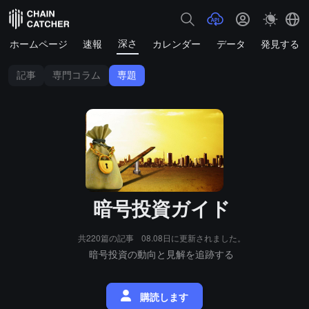
深さ
ホームページ
速報
カレンダー
データ
発見する
記事
専門コラム
専題
暗号投資ガイド
共220篇の記事
08.08日に更新されました。
暗号投資の動向と見解を追跡する
購読します