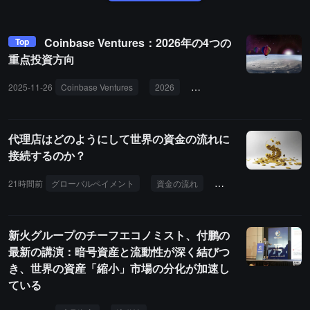
Coinbase Ventures：2026年の4つの
Top
重点投資方向
2025-11-26
Coinbase Ventures
2026
投資方向
永続ファンド
代理店はどのようにして世界の資金の流れに
接続するのか？
21時間前
グローバルペイメント
資金の流れ
コレスポンデントバン
新火グループのチーフエコノミスト、付鹏の
最新の講演：暗号資産と流動性が深く結びつ
き、世界の資産「縮小」市場の分化が加速し
ている