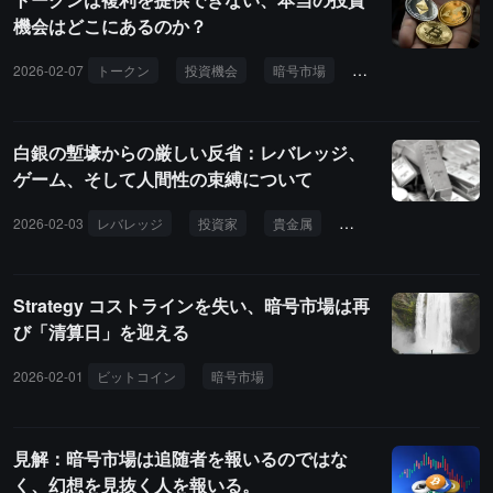
機会はどこにあるのか？
2026-02-07
トークン
投資機会
暗号市場
株式
ステーブル
白銀の塹壕からの厳しい反省：レバレッジ、
ゲーム、そして人間性の束縛について
2026-02-03
レバレッジ
投資家
貴金属
ボラティリティ
Strategy コストラインを失い、暗号市場は再
び「清算日」を迎える
2026-02-01
ビットコイン
暗号市場
イーサリアム
強制清算
見解：暗号市場は追随者を報いるのではな
く、幻想を見抜く人を報いる。