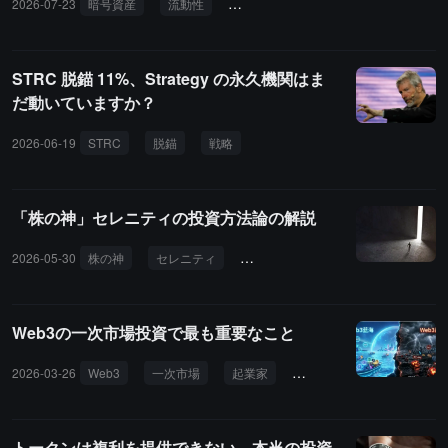
2026-07-23
暗号資産
流動性
グローバル資産
金融危機
A
STRC 脱錨 11%、Strategy の永久機関はま
だ動いていますか？
2026-06-19
STRC
脱錨
戦略
ビットコイン
配当
「株の神」セレニティの投資方法論の解説
2026-05-30
株の神
セレニティ
投資方法論
産業チェーン
Web3の一次市場投資で最も重要なこと
2026-03-26
Web3
一次市場
起業家
リソース判断
トラッ
トークンは複利を提供できない、本当の投資