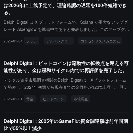
は2026年に上线予定で、理論確認の遅延を100倍短縮でき
る。
Delphi Digital は X プラットフォームで、Solana が重大なアップグ
レード Alpenglow を準備中であると発表しました。このアップグレ
ードは、コンセンサスメカニズムの徹底的な再構築であり、Tower
2026-01-04
ソラナ
アルペングロー
コンセンサスメカニズム
BFT と歴史的証明（PoH）を置き換えることで、サブ秒の最終性を
実現することを目的としています。Alpenglow は、2 つの新しいプ
ロトコルコンポーネントを導入します：Votor と Rotor。Votor は、
Delphi Digital：ビットコインは流動性の転換点を迎える可
Tower BFT の増分投票ラウンドを置き換え、軽量な投票集約モデル
能性があり、金は緩和サイクル内での再評価を完了した。
を採用しています。検証者は、最終確認を提出する前にチェーン外
で投票を集約でき、ブロックは 1 ～ 2 回の確認ラウンド内で最終確
デジタル資産市場調査機関のDelphi Digitalは、Xプラットフォーム
認を完了できます。この改善により、理論的な最終性の遅延は 100
で発表し、2024年初頭から現在までの金価格が120%上昇し、歴史
～ 150 ミリ秒に短縮され、最初の 12.8 秒から約 100 倍の短縮が実
的に最も強力な上昇幅の一つを記録したと述べています。この上昇
2026-01-01
黄金
ビットコイン
市場調査
現されました。Votor は、2 つの並行パスを通じて最終確認を実現
は、経済の後退、量的緩和、または金融危機の背景なしに実現され
します：提案されたブロックが初回ラウンドで 80% 以上の総ステ
ました。各国の中央銀行は2025年に600トン以上の金を購入し、20
ークウェイトの支持を得た場合、迅速な確認がトリガーされ、即座
26年には840トンの購入が見込まれています。金は流動性の転換点
Delphi Digital：2025年のGameFiの資金調達額は前年同期
に有効になります；初回の支持率が 60% から 80% の間であれば、
で歴史的にビットコインに対して約3ヶ月先行しているため、この
比で55%以上減少
遅延確認がトリガーされ、最終確認を完了するためには第二ラウン
傾向は暗号通貨にとって参考になります。現在、金は緩和サイクル