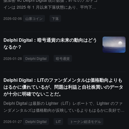
据加密 VC Delphi Digital 统计数据，97% のアルトコ
要な制約ノードとなっています。一度上限に達すると、新たな BTC
インは 2025 年 1 月以来下落状態にあり、平均下落
購入能力は鈍化する可能性がありますが、既存の配当義務は引き続
幅は 78% に達しています。この機関が追跡してい
き存在し、全体の BTC/株の動的成長パスを変えることになりま
2026-02-06
山寨コイン
下落
る 121 種類のアルトコインの中で、HYPE、SYRU
す。
P、BCH の 3 種類のトークンのみが上昇傾向を維持
しています。
Delphi Digital：暗号通貨の未来の動向はどう
なるか？
2026-01-28
Delphi Digital
暗号通貨
Delphi Digital：LITのファンダメンタルは価格動向よりも
はるかに優れているが、問題は利益と自社株買いのデータ
が十分に明確でないことだ。
Delphi Digital は最新の Lighter（LIT）レポートで、Lighter のファ
ンダメンタルズは価格動向が反映しているよりもはるかに良好であ
り、真の問題は製品の品質やチームの実力不足ではなく、そのトー
2026-01-27
Delphi Digital
LIT
トークン経済モデル
クンエコノミー、財務状況、そしてマーケットメイカーとの協力に