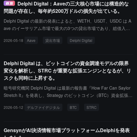
Delphi Digital：Aaveの三大核心市場には構造的な
ーンが約7%失われる）、プロトコルの収入が保有者に流れにくい
問題が存在し、毎年約5200万ドルの損失が出ている。
こと、エアドロップが流動性の退出に陥ることが含まれます。現
在、主要なDeFiプロトコルは「料金スイッチ」を開き始めており、
Delphi Digital の最新の発表によると、WETH、USDT、USDC は A
Hyperliquid、Uniswap、Jupiter、Aaveなどが、買い戻しや焼却など
ave のイーサリアム市場で最大の3つの貸出市場であり、総借入額
の方法で収入を保有者に還元しています。関連する収益加重バスケ
の89%を占めています。これら3つの市場の供給金利は借入金利よ
2026-05-18
Aave
貸出市場
Delphi Digital
ットは、今年BTC、ETH、SOLを大幅に上回っています。Delphi Di
り約25%-35%低く、年間で約5200万ドルの利益を失い、Aave の第
gital は、将来的に保有する価値のあるトークンは、保有者への収入
一四半期の年換算収入のほぼ半分に相当します。リザーブファクタ
還元とパフォーマンスに連動した供給メカニズムの両方を備える必
ーを完全に取り消しても、約3600万ドルの損失が残ります。Delphi
Delphi Digital は、ビットコインの資金調達モデルの限界
要があると考えており、これはこの資産クラスにおける史上最強の
は、Aave のピアツーピアモデルには明らかな構造的欠陥があると
変化を解析し、STRC が重要な拡張エンジンとなるが、リ
長期的な配置基盤になる可能性があります。
考えています。4月18日の KelpDAO ブリッジ攻撃事件は、この問
スクも同時に上昇する。
題をさらに浮き彫りにしました。攻撃者は2.92億ドルの rsETH を
利用して Aave でレバレッジをかけた借入を行い、Aave に近く2億
暗号研究機関 Delphi Digital は最新の報告書『How Far Can Saylor
ドルの不良債権を生じさせ、WETH などの主要市場は100%の利用
Stretch It』を発表し、Strategy のビットコイン（BTC）資金拡張メ
率で5日間凍結されました。
カニズムを体系的に分析し、その資金調達構造が「低コスト増持」
2026-05-12
デルファイデジタル
BTC
STRC
から「限界効率低下」段階に移行していることを指摘しました。報
告書によると、現在ビットコインを中心とした資産蓄積システムに
おいて、STRC は Strategy が BTC を継続的に購入するための主要
GensynがAI決済情報市場プラットフォームDelphiを発表
な資金調達ツールとなっています。初期には MSTR の株価が著し