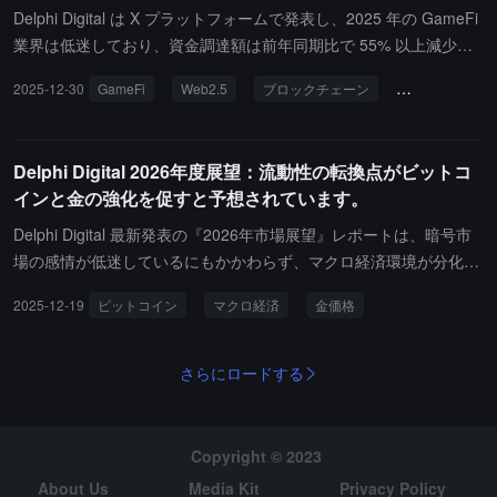
ドの投票が 60% を超える必要があります。Rotor は、Solana のブ
の再評価を完了しており、ビットコインの感情は以前のサイクルの
Delphi Digital は X プラットフォームで発表し、2025 年の GameFi
ロック伝播層を再構築しました。従来の Turbine 伝播ネットワーク
シミュレーションと最近の調整の影響を受けています。貴金属資産
業界は低迷しており、資金調達額は前年同期比で 55% 以上減少し
は可変遅延のマルチホップ中継に依存していましたが、Rotor はス
のパフォーマンスは、政策の緩和と財政主導の信号を発信していま
ています。最も期待されていた製品の発売は不調で、市場の熱意も
2025-12-30
GameFi
Web2.5
ブロックチェーン
資金調達額
テークウェイト中継パスを導入し、帯域幅の効率を優先します。高
す。貴金属が株式よりも優れたパフォーマンスを示すと、市場は成
低下しています。Web2.5 ゲームが静かに台頭しています。この種
いステークと帯域幅が信頼できる検証者がコア中継点となります。
長の崩壊ではなく通貨の価値下落を価格に織り込むことになりま
のゲームはブロックチェーンを純粋なインフラとして捉え、通常は
シミュレーションデータによると、典型的な帯域幅条件下でブロッ
す。貴金属市場のボラティリティは、他のリスク資産の今後の動向
トークンを発行せず、実際の収益に基づいて競争しています。Fum
Delphi Digital 2026年度展望：流動性の転換点がビットコ
ク伝播は最速で 18 ミリ秒以内に完了することができます。このア
の信号となる可能性があります。
b Games、Mythical Games、Wemade/Wemix などのスタジオは、
インと金の強化を促すと予想されています。
ップグレードは段階的に進められる予定で、初期の開始時期は 202
ブロックチェーン技術を活用して利益率を向上させ、参加度を高め
6 年初頭から中頃を見込んでいます。
ながら、引き続きかなりの収益を上げています。Web3 ネイティブ
Delphi Digital 最新発表の『2026年市場展望』レポートは、暗号市
ゲームは今年、6 桁から 7 桁の収益を生み出しましたが、プレイヤ
場の感情が低迷しているにもかかわらず、マクロ経済環境が分化か
ーの規模は小さく、ボットが多く、インセンティブメカニズムが消
ら収束に向かっていることを指摘しており、世界の中央銀行は利下
2025-12-19
ビットコイン
マクロ経済
金価格
失した後はユーザーの流出が深刻です。Web2.5 スタジオは現在、
げサイクルを開始した。米連邦準備制度は量的緩和を終了し、2026
ユーザーに投機を強いることなくブロックチェーンの利点を活用で
年末にはフェデラルファンド金利が3%未満に下がると予想され、
きます。ステーブルコインの普及はこの傾向を加速させ、小額取
世界の流動性が向上する見込みである。レポートは、金価格が新高
さらにロードする
引、グローバルな支払いチャネル、参加度に基づく報酬メカニズム
値を突破したことが通貨の価値下落トレンドの加速を反映している
をより便利にします。
と強調しており、中央銀行は2025年に600トン以上の金を購入し、
2026年も毎月70トンのペースで増加すると予想している。同時
Copyright © 2023
に、米国の巨額な財政赤字（毎年1.5-2兆ドル）が資金市場の流動
About Us
Media Kit
Privacy Policy