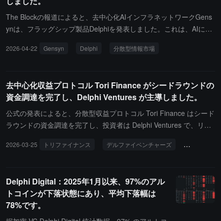
しました。
くプレミアム（mNAV が BTC の純資産価値を大きく上回る）で
「増発即増持」の正の循環を実現していましたが、評価が約 1.24
The Blockの報道によると、去中心化AIインフラネットワークGens
倍 EV ベースの mNAV に戻るにつれて、普通株の増発による BTC/
ynは、フラッグシップ製品Delphiを発表しました。これは、AIによ
株の増厚効果は損益分岐点に近づいています。一方で、転換社債ツ
って決済される去中心化情報市場プラットフォームで、クリエイタ
2026-04-22
Gensyn
Delphi
分散型情報市場
ールは歴史的な段階で重要な役割を果たしてきましたが、約 82 億
ーは市場を作成し、市場が成功裏に決済された後に取引量に応じて
ドルの元本が蓄積され、2027 年 9 月以降には集中償還の圧力に直
1.5%の手数料を得ることができます。Delphiは現在、すべてのユー
面するため、資金調達構造の長期的な持続可能性が圧迫されていま
ザーに取引を開放していますが、招待されたクリエイターのみが市
去中心化収益プロトコル Tori Finance がシードラウンドの
す。STRC は収益型投資家に約 11.5% の年率月払い配当を提供す
場を作成できます。今後数週間以内にメインネットが立ち上がる予
資金調達を完了し、Delphi Ventures が主導しました。
ることで、Strategy に持続的な資金調達源を提供し、BTC 購入のリ
定です。このプラットフォームは、GensynのイーサリアムLayer 2
ズムを維持しています。しかし、このメカニズムは継続的なキャッ
ネットワークに基づいて構築されており、検証可能なスマートオラ
公式の発表によると、分散型収益プロトコル Tori Finance はシード
シュフロー義務も引き入れ、各ラウンドの資金調達が BTC 資産を
クルを使用して決済を行います。Gensynによると、Delphiは2025
ラウンドの資金調達を完了し、投資者は Delphi Ventures で、リー
増加させる一方で、将来の配当負担も同時に蓄積されます。報告書
年12月にテストネットが立ち上がって以来、数百万ドルの取引量を
ド投資者を務めています。現在公開されている情報では、このラウ
2026-03-25
トリファイナンス
デルファイベンチャーズ
投資と資金
は重要なリスクシナリオを強調しています：もし BTC 価格が横ば
記録しています。
ンドの具体的な資金調達額や評価額は明らかにされていません。To
いで MSTR プレミアムが回復しない場合、「STRC 資金調達によ
ri は組み合わせ可能な収益トークン strUSD を発表し、機関レベル
るコイン購入の利益」は「普通株の希薄化と配当義務」によって
のデルタニュートラル（市場中立）戦略をパッケージ化してブロッ
Delphi Digital：2025年1月以来、97%のアル
徐々に相殺される可能性があります。会社の約 22.5 億ドルの現金
クチェーンに持ち込み、目標年利は最高約 15% です。
トコインが下落状態にあり、平均下落幅は
準備は 2027 年の約 10 億ドルの償還圧力をカバーできますが、202
78%です。
8 年にはより大規模な債務と配当構造が依然として解決される必要
があります。さらに、STRC の現在の約 283 億ドルの発行上限は重