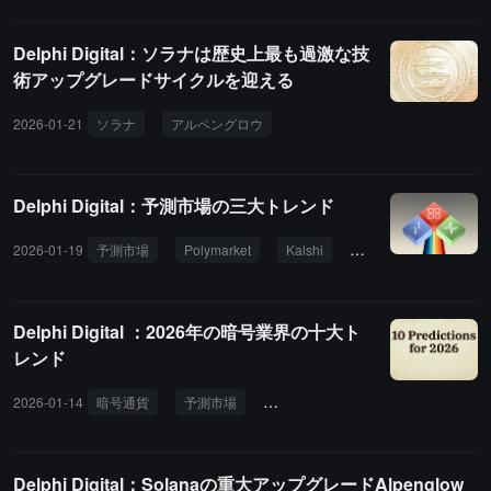
おける透明性の欠如であると述べています。もし Lighter が利益の
流れを完全に公開し、買い戻しと開発投資の意思決定メカニズムを
Delphi Digital：ソラナは歴史上最も過激な技
明確にし、インセンティブ構造を明示できれば、LIT は HYPE のよ
術アップグレードサイクルを迎える
うに安心して保有できる資産および投資対象となる可能性がありま
す。
2026-01-21
ソラナ
アルペングロウ
ファイアダンサー
ダブルゼ
Delphi Digital：予測市場の三大トレンド
2026-01-19
予測市場
Polymarket
Kalshi
永続契約
AIエ
Delphi Digital ：2026年の暗号業界の十大ト
レンド
2026-01-14
暗号通貨
予測市場
永続契約DEX
オンチェーン外
Delphi Digital：Solanaの重大アップグレードAlpenglow