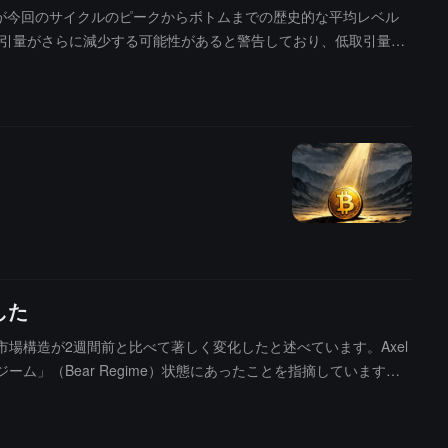
場の下落幅が今回のサイクルのピークからボトムまでの歴史的な平均レベル
取引量がさらに減少する可能性があると警告しており、低取引量の
3 か月後に明らかな回復が見られると指摘しており、もし取引量
igure Technologies、Coinbase に「買い」評価を与えてお
リーポイントを示していると述べています。Goldman Sachs
ビットコインを保有していることを明らかにし、2024 年の立場に変化があることを
、ビットコインが以前約 7.2 万ドル付近で抵抗に遭い下落したことを指摘
した
回っており、市場構造が2週間前と比べて著しく変化したと述べています。Axel
ジーム」（Bear Regime）状態にあったことを指摘しています。