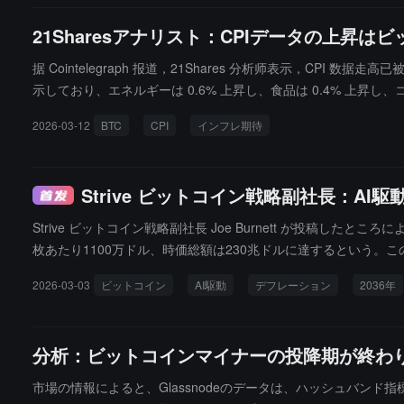
21Sharesアナリスト：CPIデータの上昇
据 Cointelegraph 报道，21Shares 分析师表示，CPI
示しており、エネルギーは 0.6% 上昇し、食品は 0.4% 上昇し
摘しています------「見て見ぬふり」をするのか、それとも前回
2026-03-12
BTC
CPI
インフレ期待
ドルの範囲で調整している可能性があり、7.5 万ドルの抵抗線を
市場の衝撃後、ビットコインは通常 15% 以上反発し、もし FOMC 
日の会議で利下げを予想していることを示しています。
Strive ビットコイン戦略副社長：A
Strive ビットコイン戦略副社長 Joe Burnett が投
枚あたり1100万ドル、時価総額は230兆ドルに達するという。
ている。現在、ビットコインはすべての金融資産の約0.2%を占め
2026-03-03
ビットコイン
AI駆動
デフレーション
2036年
分析：ビットコインマイナーの投降期が終わ
市場の情報によると、Glassnodeのデータは、ハッシュバン