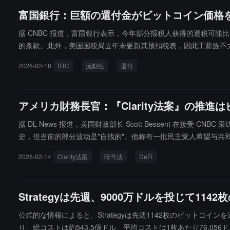
富国銀行：巨額の還付金がビットコイン価格を
据 CNBC 报道，富国银行表示，今年部分报税人获得的退税可能
的条款。此外，美国国税局去年未更新其预扣税表，因此工薪族不太
放，有多达 1500 亿美元的资金流入市场。该行分析师补充称，预期的
2026-02-18
BTC
流動性
還付
示："我们认为，退税带来的额外储蓄------尤其是对高收入消费者而言
示着投资模式的变化。据富国银行数据，过去四周国内流动性减少了 1
アメリカ財務長官：『Clarity法案』の推
据 DL News 报道，美国财政部长 Scott Bessent 在接受
史，但当前的部分波动是"自找的"。他称有一批民主党人希望与共和
带来极大安慰，尽快完成这项工作非常重要。加密货币行业和银行业须在
2026-02-14
Clarity法案
暗号法
DeFi
总统签署。
Strategyは先週、9000万ドルを投じて1
公式的な情報によると、Strategyは先週1142枚のビットコインを
り、総コストは約543.5億ドル、平均コストは1枚あたり76,056