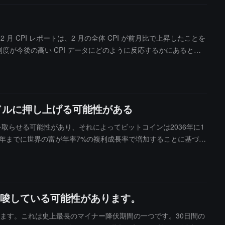
 2 月 CPI レポートは、2 月の全体 CPI が前月比で上昇したことを
準備制度が今後の高い CPI データにどのように反応するかにあると指
ストは、ビットコインの価格は現在 6.8 万ドルから 7.4 万
可能性があると指摘しています。歴史的なデータによれば、地政学的な
edWatch ツールは、わずか 0.6% のトレーダーが 3 月 18
0万ドルに押し上げる可能性がある
政策を取らせる可能性があり、それによってビットコインは2036年に1
36年までに世界の富が年率7%の複利成長率で増加することに基づい
し、230兆ドルに達することを意味する。
唆している可能性があります。
います。これは史上最長のマイナー降伏期間の一つです。30日間の