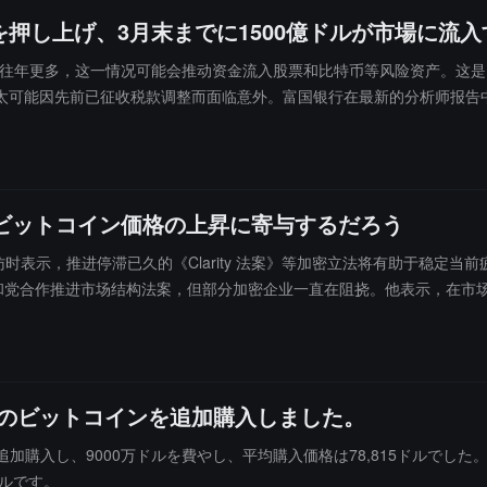
押し上げ、3月末までに1500億ドルが市場に流
比往年更多，这一情况可能会推动资金流入股票和比特币等风险资产。这是因
可能因先前已征收税款调整而面临意外。富国银行在最新的分析师报告中指出
流动性注入可能会提振比特币以及波音、Robinhood 等受散户投资者青睐
------将回流至股市。""储蓄增加会带动投机情绪......我们预计'Y
050 亿美元，而比特币在过去一个月中回撤了约 29%。
進はビットコイン価格の上昇に寄与するだろう
 CNBC 采访时表示，推进停滞已久的《Clarity 法案》等加密立法将有助于
党合作推进市场结构法案，但部分加密企业一直在阻挠。他表示，在市场经历
 3 月 1 日前就市场结构法案达成协议。Bessent 表示，加密及其
142枚のビットコインを追加購入しました。
追加購入し、9000万ドルを費やし、平均購入価格は78,815ドルでした。2
ドルです。