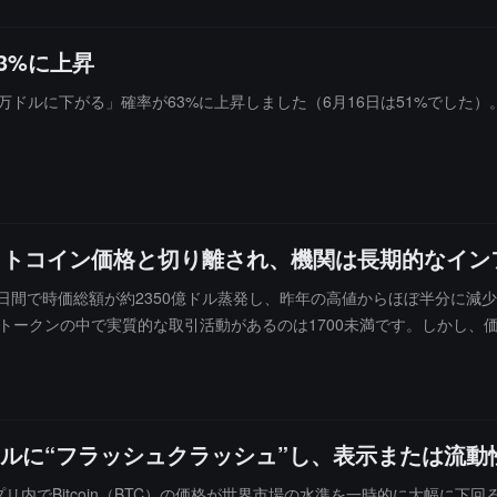
3%に上昇
今年5万ドルに下がる」確率が63%に上昇しました（6月16日は51%でし
ットコイン価格と切り離され、機関は長期的なイン
間で時価総額が約2350億ドル蒸発し、昨年の高値からほぼ半分に減少しま
のトークンの中で実質的な取引活動があるのは1700未満です。しかし
00億ドルに達し、2025年には総取引量が72%増加して33兆ドルに達
4億ドルに達しました。VisaとMastercardはステーブルコインの決
要な技術はステーブルコインであり、ステーブルコインを持っているとき
。EMJ Capitalの創設者エリック・ジャクソンは「ビットコイン
.02ドルに“フラッシュクラッシュ”し、表示または
日にアプリ内でBitcoin（BTC）の価格が世界市場の水準を一時的に大幅