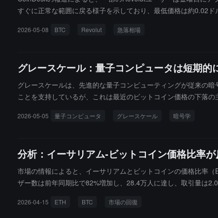
すぐに正常な範囲に戻る様子を示しており、最低価格は約0.02ドルと
は発生していません。BTCは同時期に約7.9万ドルで取引されて
2026-05-08
BTC
Revolut
急落相場
フォームはそれが実際の流動性のマッチング、価格ルーティング
ていること、マーケットメーカーが一時的に注文を取り消すこと
です。
グレースケール：量子コンピュータは短期的
グレースケールは、先進的な量子コンピューティングが従来の暗
ことを支持しているが、これは最近のビットコイン価格の下落の
業の株価が同調して動いていることを観察しました。もし量子コ
2026-05-05
量子コンピュータ
グレースケール
暗号学
が、実際には逆の動きが見られました。さらに、昨年10月以来、
反映しています。最近、ビットコインは量子コンピューティング
変えるものではありません。投資家は、ブロックチェーンが完全
分析：イーサリアム-ビットコイン価格比率
市場の情報によると、イーサリアムとビットコインの価格比率（ET
ザー数は前年同期比で82%増加し、28.4万人に達し、取引量は2
C比率が週次で0.035に戻ると、資金が引き続きイーサリアムや
2026-04-15
ETH
BTC
市場の回復
は74,000ドル以上を維持しており、アメリカの現物ビットコイ