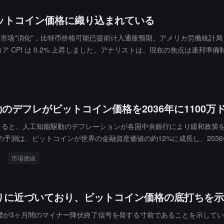
はビットコイン価格に織り込まれている
 数据走高已被市场"消化"，比特币价格可能已提前计入通胀预期。アメリカ労働統計局
、コア CPI は 0.2% 上昇しました。アナリストは、現在の焦点は連邦
のインフレサイクルの教訓から予防措置としてタカ派の立場を取るのか。アナリ
突破すれば、中期的には 7.5 万ドルから 8 万ドルの調整範囲に入る
が 2026 年に利下げを再開すれば、回復が加速する可能性があります。CME F
I駆動のデフレがビットコイン価格を2036年に110
稿したところによると、人工知能駆動のデフレーションが各国中央銀行により緩和
この予測は、ビットコインが世界の金融資産価値の約12%に成長し、20
ているため、今後10年間でビットコインの時価総額は176倍以上に増加
市場価値
りに近づいており、ビットコイン価格の底打ちを示
ド指標が3ヶ月間のマイナー降伏終了信号を発する寸前であることを示して