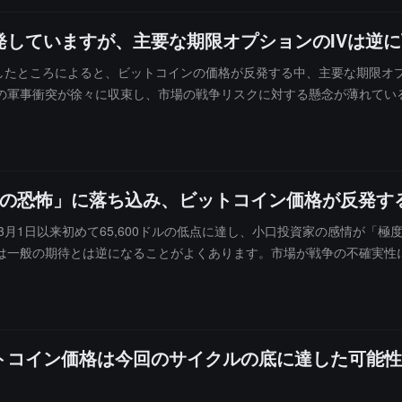
していますが、主要な期限オプションのIVは逆
ームで発表したところによると、ビットコインの価格が反発する中、主要な期限オプ
の軍事衝突が徐々に収束し、市場の戦争リスクに対する懸念が薄れてい
引は今月と来月に集中しています。市場は再びポジションの配置を調整
になりつつあります。
「極度の恐怖」に落ち込み、ビットコイン価格が反発
格が3月1日以来初めて65,600ドルの低点に達し、小口投資家の感情が
は一般の期待とは逆になることがよくあります。市場が戦争の不確実性
反発する可能性があります。
トコイン価格は今回のサイクルの底に達した可能性