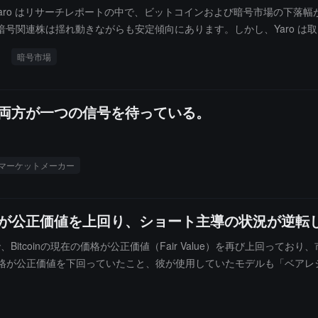
ト James Yaro はリサーチレポートの中で、ビットコインおよび暗号市
号関連株は揺れ動きながらも安定傾向にあります。しかし、Yaro は
も持続しにくい可能性があります。彼は、取引量が底を打つと通常約 
暗号市場
 減少する可能性があります。Goldman Sachs は現在、Robinhood、F
しています。Yaro は、デジタル資産関連の対象がますます魅力的なエント
r-a-Lago で開催した World Liberty Forum で、自身が少量の
の両方が一つの信号を待っている。
 Nation のシニアマーケットアナリスト David Morrison は
、短期的な動向の方向性は依然として不明確です。
マーケットメーカー
ン価格が公正価値を上回り、ショート主導の状況が逆転
メディアで、Bitcoinの現在の価格が公正価値（Fair Value）を再び上
inの価格が公正価値を下回っていたこと、彼が使用していたモデルも「ベアレ
正価値を上回り、弱気が市場を支配する状況は終わりを告げました。