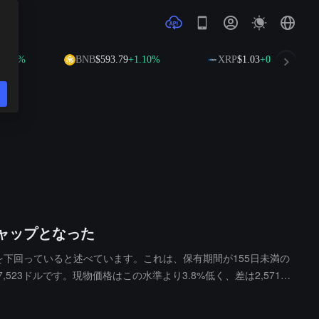
%
BNB
$593.79
+1.10%
XRP
$1.03
+0.38%
ャップとなった
コスト基準を下回っていると述べています。これは、保有期間が155日未満の
523ドルです。現物価格はこの水準より3.8%低く、差は2,571ド
例外ではないかもしれず、短期保有者は損益分岐点でポジションを決