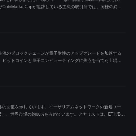
oinMarketCapが追跡している主流の取引所では、同様の異常
ついてまだ応答していません。もし実際に取引があった場合、プラット
る必要があります。業界関係者によると、流動性の深さが不足し
フラッシュクラッシュ」市場を引き起こす可能性があるとのこと
主流のブロックチェーンが量子耐性のアップグレードを加速する
、ビットコインと量子コンピューティングに焦点を当てた上場企
なれば、量子コンピューティング企業の株価は上昇するはずです
影響に対する懸念から成長型資産全体のリスクを低減させたことを
いますが、これは多様なポートフォリオにおける価値保存機能を
ポージャーを得ることができます。
場全体の回復を示しています。イーサリアムネットワークの新規ユー
破し、世界市場の約60%を占めています。アナリストは、ETH/BT
は52週の高値から50%以上下落しています。ビットコインの価格
す。