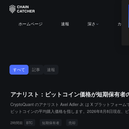
ホームページ
速報
深さ
カレ
すべて
記事
速報
アナリスト：ビットコイン価格が短期保有者の
CryptoQuant のアナリスト Axel Adler Jr. は
ビットコインの平均購入価格を指します。2026年8月8日現在、ビッ
ルで、7月21日以来最も狭いです。過去284日間のうち、ビット
2時間前
BTC
短期保有者
売却
済するために市場に売り出すことが始まるでしょう。