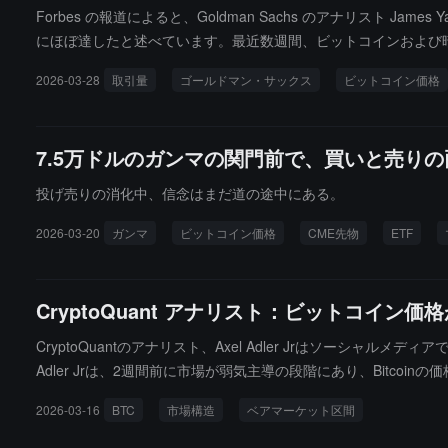
Forbes の報道によると、Goldman Sachs のアナリス
にほぼ達したと述べています。最近数週間、ビットコインおよび暗
環境下ではビットコイン価格が急激に変動しやすく、いかなる反発
2026-03-28
取引量
ゴールドマン・サックス
ビットコイン価格
がさらに減少すれば、2026 年の暗号企業の収入は 2% 減少し、利益は 4%
り、これらの企業の株価は歴史的な高値から少なくとも 50% 下落
の CEO David Solomon は先月、Trump がフロリダの Ma
7.5万ドルのガンマの関門前で、買いと売り
示しました。今週、ビットコイン価格は約 6 万ドル近くに戻り、Trade
し、現在の日次 MACD 指標は中立レベルで平坦になっており
投げ売りの消化中、信念はまだ道の途中にある。
2026-03-20
ガンマ
ビットコイン価格
CME先物
ETF
CryptoQuant アナリスト：ビットコイ
CryptoQuantのアナリスト、Axel Adler Jrはソーシャル
Adler Jrは、2週間前に市場が弱気主導の段階にあり、Bitco
そして現在、上述の構造は完全に逆転しており------価格が公
2026-03-16
BTC
市場構造
ベアマーケット区間