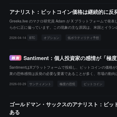
アナリスト：ビットコイン価格は継続的に反発
Greeks.live のマクロ研究員 Adam が X プラットフォ
らかに正に偏っています。この現象の主な原因は、米国とイラン
す。取引所と大口の取引は比較的バランスが取れており、主な取
2026-04-14
BTC
オプション
低ボラティリティ予想
スを形成しています------低ボラティリティの予測が市場の主流
Santiment：個人投資家の感情が
SantimentはXプラットフォームで投稿し、ビットコインの価
衆の恐怖感情は反発の必要な要素であることが多く、市場の動向
観的な感情が依然として低迷していることを考慮すると、価格が
2026-03-29
サンティメント
極度の恐慌
ビットコイン
ゴールドマン・サックスのアナリスト：ビッ
ある