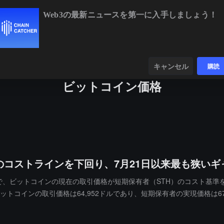
Web3の最新ニュースを第一に入手しましょう！
BTC
$64,977.25
+0.66%
ETH
$1,916.02
+0.58
ンダー
データ
発見する
キャンセル
購読
ビットコイン価格
コストラインを下回り、7月21日以来最も狭いギ
 X プラットフォームで、ビットコインの現在の取引価格が短期保有者（STH）の
トコインの取引価格は64,952ドルであり、短期保有者の実現価格は67,
コインは279日間、終値がSTHの実現価格を下回っています。今回も