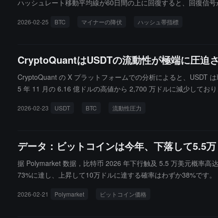
ハッシュレート移動平均線が60日間の上に回復すると、回復信
ビットコインは約90,000ドルから2月初めの60,000ドルの
2026-02-25
BTC
マイナーの降伏
ハッシュ帯指標
いており、マイナー降伏は採掘収入が運営コストを下回るときに
歴史的に、このような降伏は局所的または主要な底と重なることが多く
ており、最後にこの状況が発生したのは2022年11月で、その時ビ
CryptoQuantはUSDTの流動性が極
CryptoQuant の X プラットフォームでの分析によると、U
5 年 11 月の 6.16 億ドルの高値から 2,700 万ド
データは、トレーダーがビットコインのさらなる下落に対する賭けを強化
2026-02-23
USDT
BTC
流動性圧力
に上昇しており、関連する契約の累計取引量は 12 億ドルに達しています
億ドルです。
データ：ビットコインは今年、下落して5.5
据 Polymarket 数据，比特币 2026 年下行触及 5.5 万美元
73%に達し、上昇して10万ドルに達する確率はわずか38%です。
2026-02-21
Polymarket
ビットコイン価格