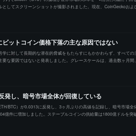
してスクリーンショットが撮影されました。現在、CoinGeckoおよびC
います。Revolutは、異常価格での実際の取引が行われたかどうかに
の問題、またはフロントエンドの価格表示の誤りによるものかを判断す
、または価格源が中断することが、単一のプラットフォームで極端な「
にビットコイン価格下落の主な原因ではない
号学に対して長期的な潜在的脅威をもたらすにもかかわらず、すべての
主要な要因ではないと発表しました。グレースケールは、過去数ヶ月間
ンピューティングがビットコインに対して実質的な圧力をかけることに
ビットコインと量子コンピューティング株の下落は、主に市場がAIの
などの最前線のテクノロジー資産との投資家の感情の関連性が高まって
に量子耐性のアップグレードを完了するのを待たずに、関連するエクス
が反発し、暗号市場全体が回復している
H/BTC）が0.0313に反発し、3ヶ月ぶりの高値を記録し、暗号市
.004億件に増加しました。ステーブルコインの供給量は1800億ドルを突
高リスク資産に流入することを示すと指摘しています。現在、ETHの価格
ンETFの総流入は560億ドルを超え、市場に長期的な支援を提供していま