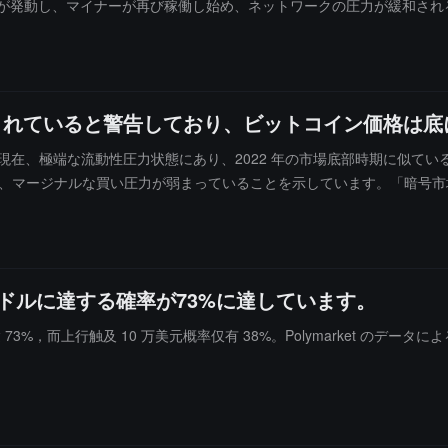
号が発動し、マイナーが再び稼働し始め、ネットワークの圧力が緩和され
低点まで下落し、現在は約65,000ドルに回復しています。ハッシュバンド
発生します。非効率なマイナーは稼働を停止し、ビットコインの備蓄を
、2015年1月、2018年12月、2022年12月が含まれます。現在、
ットコインは15,500ドル付近で底を打ちました。
端に圧迫されていると警告しており、ビットコイン価格
SDT は現在、極端な流動性圧力状態にあり、2022 年の市場底部時期に似
ルに減少しており、マージナルな買い圧力が弱まっていることを示しています。
していることを示しています。分散型予測プラットフォーム Polymark
。また、50,000 ドルおよび 45,000 ドルを下回る確率はそれぞれ 6
万ドルに達する確率が73%に達しています。
概率高达 73%，而上行触及 10 万美元概率仅有 38%。Polymarket 