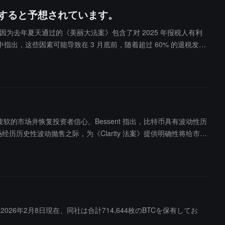
入すると予想されています。
为去年夏天通过的《美丽大法案》包含了对 2025 年报税人有利
，这些因素可能导致在 3 月底前，随着超过 60% 的退税发
的股票。富国银行分析师 Ohsung Kwon 周日在报告中表
OLO'心态将卷土重来。"分析师指出，比特币可作为流动性的代理指标，预
稳定当前疲软的市场并恢复投资者信心。Bessent 指出，比特币具有波动性历
历史性波动抛售之际，为《Clarity 法案》提供明确性将给市场
衍生的区块链、DeFi 领域存在大量创新，应尽快推动法案在春季提交
026年2月8日現在、同社は合計714,644枚のBTCを保有してお