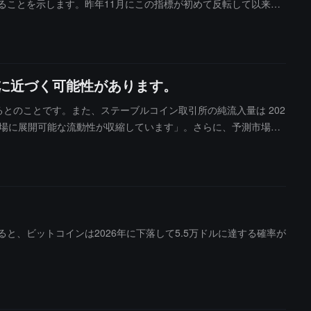
ることを示します。昨年11月にこの指標が初めて反転して以来、
指標は、ハッシュレートの30日間と60日間の移動平均線の比較に基づ
売却し、ハッシュレートの低下と市場の売圧を引き起こします。
ビットコインの取引価格は推定平均生産コスト66,000ドルを下回っ
は底に近づく可能性があります。
ているとのことです。また、ステーブルコイン取引所の純流入量は 202
「暗号市場に展開可能な流動性が収縮しています」。さらに、予測市場の
et では、ビットコインが 55,000 ドルを下回る確率が 72%
7% と 47% で、対応する取引量はそれぞれ約 17 万ドルと 14
のデータによると、ビットコインは2026年に下落して5.5万ドルに達する確率が