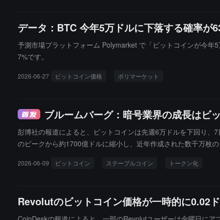
データ：BTC 今年5万ドルに下落する確率が6
予測市場プラットフォーム Polymarket で「ビットコインが
7%です。
2026-06-27
ビットコイン価格
ポリマーケット
ブルームバーグ：暗号業界の成長はビ
彭博社の報道によると、ビットコインは先週6万ドルを下回り、7日
のピークから約1700億ドルに縮小し、近年作成された数千万枚
スは加速的に成長しています。ステーブルコインの年間取引量は約39
2026-06-09
ビットコイン
ステーブルコイン
トークン化
Rockのトークン化マネーマーケットファンドBUIDLの資産規模は2
めに提携しています。彭博智庫のマイク・マクローンは、最も重
ます。私たちは洗浄を経験しており、これはまだ始まったばかりです
Revolutのビットコイン価格が一時的に0
りません」と指摘しています。
CoinDeskの報道によると、一部のRevolutユーザーは金曜