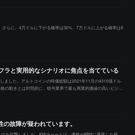
た）。さらに、4万ドルに下がる確率は30%、7万ドルに上がる確率は6
フラと実用的なシナリオに焦点を当てている
した。アルトコインの時価総額は2021年11月の4310億ドル
、価格の動きとは対照的に、暗号業界で最も商業的価値の高いビジネ
する見込みです。300億ドル以上の資産がトークン化され、Black
済能力を拡張し、ナスダックとKrakenはトークン化株式を提供するた
はXRPやビットコインを価値の保存に必要としないと述べてい
の価格チャートはかつて暗号の全体の物語でしたが、今はそうではあ
流動性の故障が疑われています。
に下回るのを目撃しました。K線チャートは、価格が瞬時に暴落した後、