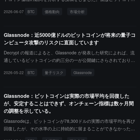
て、機関投資家の参加度が低下し、企業の国債の蓄積が鈍化してい
の価格が現在6.2万ドルの範囲にあり、歴史的最高点からほぼ50%
2026-06-07
BTC
価格動向
市場分析
ることから、これらのデータはリスク選好が依然として低迷してい
下落していること、過去1ヶ月での下落幅は24%に達しており、価
ることを示している。全体的に、市場はさらなる降伏段階に入って
格はその価格設定フレームワークの上限を超え、歴史的なサイクル
いるようだ。レバレッジは基本的にリセットされ、評価指標も歴史
で底が見られた評価クラスターの領域に入ったと指摘しています。
Glassnode：近5000億ドルのビットコインが将来の量子コ
的な低水準に達しているが、通常市場の長期的な底に関連する需要
Rafaelはさらに、市場の底は事前に確認できず、確率範囲と重要な
ンピュータ攻撃のリスクに直面しています
反応はまだ見られていない。
価格レベルを通じて潜在的な底打ち信号を定義することしかできな
いと述べています。ビットコインは中央値の保有者の損益分岐点を
Decrypt の報道によると、Glassnode が発表した研究によれば、流
初めて下回り（2022年12月以来初めて）、現在はより広範なサポ
通しているビットコインの約三分の一が公開鍵にさらされており、
ート範囲に位置しています：中央値の実現価格は約6.41万ドル、20
理論的には将来の量子コンピュータ攻撃に対して脆弱である。具体
2026-05-22
BTC
量子リスク
Glassnode
0週移動平均価格は約6.17万ドルです。現段階での高確率の底の範
的には、約 604 万枚のビットコインが 4690 億ドルを超える価値を
囲は4.6万ドルから5.4万ドルの可能性があり、その範囲を下回る3.5
持ち、量子リスクにさらされている。その中で、約 192 万枚は構造
万ドルから4万ドルは稀な「売りの尾部」となります。注意が必要
的な露出に該当し、初期の「公開鍵への支払い」アドレスやマルチ
Glassnode：ビットコインは実際の市場平均を回復した
なのは、サイクルの調整幅が徐々に小さくなっていることです：前
シグ構造、Taproot 出力など、デフォルトで公開鍵を露出させるス
が、安定することはできず、オンチェーン指標は数ヶ月間
の数回の低点の下落幅は約85%、84%、77%でしたが、今回の下落
クリプト形式に起因している。約 412 万枚は操作的な露出に該当
の調整を示している。
幅は約50%にとどまっています。これは高確率の底が上の範囲に位
し、アドレスの再利用行為に起因している。操作的な露出のあるビ
置する可能性が高いことを意味しますが、極端な売りの可能性を排
ットコインの中で、取引所関連のものは約 166 万枚で、総供給量の
Glassnodeは、ビットコインが78,300ドルの実際の市場平均を再び
除することはできません。
8.3%を占め、すべての操作的露出ビットコインの約 40%を占めて
回復したが、その水準の上に持続的に留まることができなかったと
いる。各取引所の保有状況を見ると、Coinbase のビットコインの
発表しました。歴史的なサイクルは、信頼できるブルマーケットの