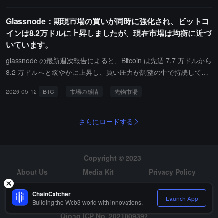
わらず、長期保有者が受けている圧力が歴史的なサイクルの低点の
短期契約に集中していますが、長期の期待は安定しています。実現
ごく一部に過ぎず、彼らの保有信念は同じ程度の試練を受けていな
Glassnode：期現市場の買いが同時に強化され、ビットコ
ボラティリティは持続的に低下しており、ボラティリティリスクプ
いことを示しています。
インは8.2万ドルに上昇しましたが、現在市場は均衡に近づ
レミアムが拡大し、ヘッジ保護コストが相対的にコントロール可能
いています。
になっています。オプションのポジションは依然として防御的で
す。偏度指標は下方保護の需要が再び現れたことを示しており、7
glassnode の最新週次報告によると、Bitcoin は先週 7.7 万ドルから
5,000ドル近くの負のガンマ範囲は現物価格がヘッジ流動性の増大
8.2 万ドルへと緩やかに上昇し、買い圧力が調整の中で持続してい
と価格変動の激化の影響を受けやすいことを示しています。
るものの、価格が局所的な高値付近で動き始めると勢いが冷却して
2026-05-12
BTC
市場の感情
先物市場
いる。現物 CVD は急上昇し、強い強気の感情と価格上昇に対する
堅固な信念を反映している。一方で、現物取引量も増加しており、
最近の価格動向が投資家の参加度の向上によりより多くの支援を得
さらにロードする
ていることを示している。しかし、価格の勢いの緩和は売買圧力が
よりバランスの取れた状態にあることを示唆しており、市場が安定
段階に入る可能性がある。先物市場の状況も似ており、リスク選好
Copyright © 2023
が上昇している。先物の未決済契約量が増加しており、投機活動が
About Us
Media Kit
Privacy Policy
活発化し、投資家がより多くのリスクを取る意欲を示している；永
Risk Warning
Hiring
続契約 CVD は急上昇し、強気の勢いが続いていることを示してい
ChainCatcher
Launch App
る。しかし、強気資金の支払いが減少しており、市場が弱気に転じ
Building the Web3 world with innovations.
ていることを示しており、強気の感情がやや弱まっている可能性が
Qiong ICP No. 2021009392