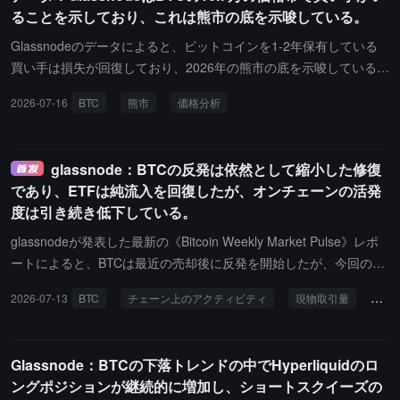
ん。同時に、BTCオプションの未決済プット/コール比率は約0.59に
ることを示しており、これは熊市の底を示唆している。
資家が依然として強い信念を持っていることを示しています。しか
低下し、6ヶ月ぶりの新低値を記録しました。これは、トレーダー
し、市場全体の収益性は引き続き低下しており、収益供給の占める
が明らかに下方ヘッジを減少させ、再び強気のポジションを構築し
Glassnodeのデータによると、ビットコインを1-2年保有している
割合は周期的な低点に近づいており、投資家の支出行動はより防御
ていることを示しています。glassnodeは、この変化がオプション
買い手は損失が回復しており、2026年の熊市の底を示唆している可
的な損切りとして表れています。Glassnodeは、現在ビットコイン
市場の感情に建設的な改善を反映していると考えています。ポジシ
能性があり、69000ドルが重要な価格の争奪点となっています。
市場は過渡期にあり、長期保有者の安定性、オンチェーン活動の増
2026-07-16
BTC
熊市
価格分析
ョン構造を見ると、BTCは現在6.3万ドル付近をうろうろしてお
加、ETF需要の回復が構造的な支えを提供しているが、評価圧力、
り、依然として6.8万ドルから7万ドルの間の密集した負のガンマゾ
現物のモメンタム不足、デリバティブの防御的な姿勢が市場のリス
ーンを下回っています。価格がさらにこのゾーンに入ると、より強
ク選好を制限しているとまとめています。
glassnode：BTCの反発は依然として縮小した修復
力な順張りマーケットメーカーのヘッジ行動を引き起こし、市場の
であり、ETFは純流入を回復したが、オンチェーンの活発
ボラティリティを拡大させる可能性があります。
度は引き続き低下している。
glassnodeが発表した最新の《Bitcoin Weekly Market Pulse》レポ
ートによると、BTCは最近の売却後に反発を開始したが、今回の上
昇は依然として「縮小修復」に近い。レポートは、現物取引量が週
2026-07-13
BTC
チェーン上のアクティビティ
現物取引量
ETF
次で21.5%減少し41億ドルに達し、現物CVDが正から負に転じ-588
0万ドルとなったことを示しており、市場の買い圧力の広がりが依
然として弱いことを示している。機関資金の面では、アメリカの現
Glassnode：BTCの下落トレンドの中でHyperliquidのロ
物BTC ETFの週次純流入が1.613億ドルに回復したが、ETF取引量
ングポジションが継続的に増加し、ショートスクイーズの
は依然として前週比で11.97%減少し84億ドルに達した。オンチェ