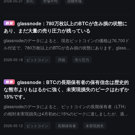
2026-05-21
BTC
市場平均
現物市場
うち、量子リスクにさらされているのはわずか 5% であるのに対
転換を確認する前に、数週間から数ヶ月の調整が必要であることを
し、Binance と Bitfinex の露出割合はそれぞれ 85% と 100% に達
示唆しています。30日移動平均は、反発期間中に2月の0.4から1.8
している。Glassnode は、この結果は特定の企業のリスクランキン
に上昇し、利益確定の波を吸収するには需要が不足していることを
glassnode：780万枚以上のBTCが含み損の状態に
グや支払い能力の信号として解釈されるべきではないと述べてい
示しています。この指標は、買い手の力が本当に回復したという信
あり、まだ大量の売り圧力が残っている
る。
号を発するために、2以上を持続的に維持する必要があります。78,
200ドルの30日コストベースラインは、サポートから上方のレジス
glassnodeのデータによると、現在ビットコインの価格は76,700ド
タンスに変わりました。一方、2月から4月の間に形成された蓄積グ
ル付近で、780万枚以上のBTCが含み損の状態にあります。glassno
ループのコストベースライン（71,400ドル）は、現在の調整におい
deは、周期的な高値で購入した投資家の供給過剰が依然として巨大
2026-05-18
ビットコイン
浮損
売り圧力
て最も直接的なサポートレベルです。現物市場の内部構造は最近数
であり、市場はこの売り圧力を十分に消化する必要があると指摘し
週間で弱まっており、現物累積取引量差（CVD）は全体として依然
ています。そうすることで、構造的に持続可能な上昇トレンドを形
として負の値であり、Coinbaseの活動は引き続き遅れています。こ
成できるでしょう。
glassnode：BTCの長期保有者の保有信念は歴史的
れは、偶発的なオフショア投機需要が存在するにもかかわらず、ア
な熊市よりもはるかに強く、未実現損失のピークはわずか
メリカの機関の現物参加度が依然として弱いことを示しています。
15%です。
CME先物の未決済契約は価格が持続的に回復する中で増加してお
り、全体的な現物需要が現在の範囲の高点近くで十分に果断でない
glassnodeのデータによると、ビットコインの長期保有者（LTH）
場合、デリバティブ市場の機関参加度が改善していることを示して
の相対未実現損失は4月初めに15%のピークに達しましたが、過去
います。アメリカの現物ETFの蓄積速度は最近鈍化しており、ポジ
の深刻なベアマーケットではこの指標が75%を超えたこともありま
2026-05-12
ビットコイン
長期保有者
未実現損失
ションがますます先物活動によって駆動されていることを示してい
した。これは、最近ビットコインが明らかな調整を見せたにもかか
ます。インプライドボラティリティは低位から回復しており、主に