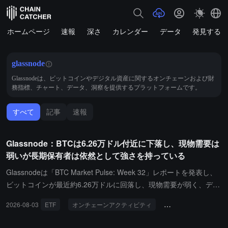
ホームページ
速報
深さ
カレンダー
データ
発見する
glassnode
Glassnodeは、ビットコインやデジタル資産に関するオンチェーンおよび財
務指標、チャート、データ、洞察を提供するプラットフォームです。
すべて
記事
速報
Glassnode：BTCは6.26万ドル付近に下落し、現物需要は
弱いが長期保有者は依然として強さを持っている
Glassnodeは「BTC Market Pulse: Week 32」レポートを発表し、
ビットコインが最近約6.26万ドルに回落し、現物需要が弱く、デリ
バティブ市場の防御的な感情が高まっているが、オンチェーンの活
2026-08-03
ETF
オンチェーンアクティビティ
デリバティブ市場
発度が増し、長期保有者の信頼とETFの資金流入が市場を支えてい
ると述べています。レポートでは、ビットコインが6.6万ドルを突