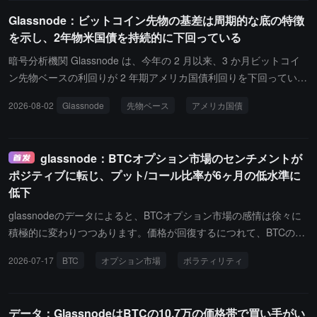
破した後の反発を維持できなかったこと、現在は6.5万ドルの区域
Glassnode：ビットコイン先物の基差は周期的な底の特徴
から回落していることが指摘されています。現在の価格動向は現物
を示し、2年物米国債を持続的に下回っている
のモメンタムが弱まっていることを反映しており、持続的な純売り
圧力と低い取引活性度が市場を明確な突破動力のない調整段階に留
暗号分析機関 Glassnode は、今年の 2 月以来、3 か月ビットコイ
めています。デリバティブ市場では、全体の未決済契約規模が減少
ン先物ベースの利回りが 2 年期アメリカ国債利回りを下回っている
していますが、永続契約の資金調達率が回復し、積極的な売り手の
と述べています。歴史的に、これほど長い期間は一度だけありまし
2026-08-02
Glassnode
先物ベース
アメリカ国債
取引量が緩和されています。オプション市場は依然として防御的な
た：2022 年 8 月から 2023 年 1 月まで、その期間は最終的にサイ
傾向を維持しており、25デルタの偏りが拡大し、投資家の下方保護
クルの底となりました。
の需要が増加していることを示しています。同時に、投機的な未決
glassnode：BTCオプション市場のセンチメントが
済量は持続的に減少しています。ETF市場は改善が見られ、過去1
ポジティブに転じ、プット/コール比率が6ヶ月の低水準に
週間の純流入と取引量が共に回復し、機関投資家が規制されたチャ
低下
ネルを通じて資金を再配置していることを示しています。オンチェ
ーンデータに関して、Glassnodeはビットコインネットワークの活
glassnodeのデータによると、BTCオプション市場の感情は徐々に
発度が明らかに増加しており、日々の活発アドレス数と実体調整後
積極的に変わりつつあります。価格が回復するにつれて、BTCのイ
の送金量が統計範囲の上限を突破していることを示しています。こ
ンプライドボラティリティ指数DVOLは48から40に低下し、6月に
2026-07-17
BTC
オプション市場
ボラティリティ
れはネットワークの使用率と経済活動が向上していることを示して
蓄積されたパニックプレミアムが一部戻っていることを示していま
います。同時に、新たな資金流入がわずかに増加し、資本流出の圧
すが、現在のボラティリティは5月の低点を上回っており、市場の
力が緩和されています。ポジション構造に関しては、短期保有者と
不確実性は緩和されつつあるものの、完全には解消されていませ
データ：GlassnodeはBTCの10.7万の価格帯で買い手がい
長期保有者の供給比率が依然として歴史的な低水準に近く、長期投