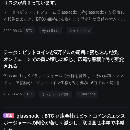
リスクが高まっています。
ーンデータの面では、アクティブアドレス数が7.6%減少し59.9万
に、オンチェーン転送量が16.1%減少し40億ドルに、総手数料が1
データ分析プラットフォーム Glassnode（@glassnode）が発表し
3.9%減少し16.84万ドルに達し、オンチェーンの活発度が引き続き
た報告によると、BTCの価格は依然として歴史的な高値を大きく下
弱まっていることを示している。デリバティブの面では、先物資金
回っているにもかかわらず、Hyperliquidプラットフォームのトレー
2026-06-23
BTC
Hyperliquid
アルトコイン
費率が13.4%上昇し190万ドルとなったが、永続契約CVDは81.7%
ダーは引き続きロングポジションを増やしており、押し目買いの感
減少し8390万ドルとなった。同時に、オプション市場の25-デルタ
情が下落トレンド全体に広がっており、市場のショート圧力が徐々
スキューは18.87%に上昇し、投資家が反発過程で依然として強い
に蓄積されています。一方で、アルトコインのサイクル信号は再び
データ：ビットコインが6万ドルの範囲に落ち込んだ後、
下方保護の需要を維持していることを示している。
「アルトシーズン」に戻り、アルトコインの売り圧力は枯渇しつつ
オンチェーンでの買い増しに転じ、広範な蓄積信号が強化
ありますが、BTC側は依然として下落圧力を受けており、現在の市
される
場は依然としてBTCの動きが主導しています。
GlassnodeはXプラットフォームで分析を発表し、その累積トレン
ドスコア指標が、ビットコイン価格が6月初めに6万ドルの範囲に下
落した後、オンチェーンアドレス全体の行動が明らかに蓄積に転じ
2026-06-15
BTC
オンチェーン増加
Glassnode
始めたことを示していると指摘しました。この指標は、保有規模と
最近の残高変動を組み合わせることで、実体のオンチェーンでの増
持行動の強度を測定し、数値が1に近いほど広範な吸収を示し、0に
glassnode：BTC 財庫会社はビットコインのエクス
近いほど継続的な配布を示します。
ポージャーへの関心が著しく減少し、取引量は半年で半減
した。