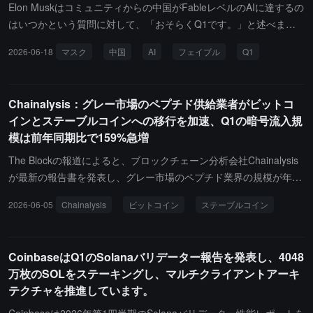
1.0、0.5、0.7ポイントの成長を記録しました。CoinbaseとMaple
Elon Muskはコミュニティからの中国がFableレベルのAIに達するの
の貸出規模は前四半期比で約6%増加し、Nexoは近く1%の成長を記
はいつかという質問に対して、「おそらくQ1です。」と述べまし
録し、成長している主要な貸出者の中で唯一の3社となりました。
た。以前、XユーザーのTeortaxesは、GLM 5.2が現在、最前線のモ
2026-06-18
マスク
中国
AI
フェイブル
Q1
その他の機関は貸出規模が縮小しており、Galaxy Digital（-21%）
デルと約7ヶ月の差があり、全体的にOpus 4.7-4.8レベルにあると
とLedn（-19%）が大きな減少を記録し、Tetherの貸出規模は7%減
述べました；Mythosは2026年2月初めにPreview状態に達し、完全
少しました。
なPRC Mythos（「Fable」）は2026年11月から12月にかけて発売
Chainalysis：グレー市場のペプチド供給業者がビットコ
される可能性があります。
インとステーブルコインへの移行を加速、Q1の暗号流入規
模は前年同期比で159%急増
The Blockの報道によると、ブロックチェーン分析会社Chainalysis
が最新の報告書を発表し、グレー市場のペプチド業界の規模が年率
1億ドルを突破する中、主要な供給業者がビットコインとステーブ
2026-06-05
Chainalysis
ビットコイン
ステーブルコイン
ルコインを主要な決済手段として採用する速度を加速させているこ
とを指摘しています。2026年Q1には、暗号通貨がこの業界に流入
する規模が3200万ドルに達し、前四半期比で159%の急増を記録し
CoinbaseはQ1のSolanaバリデーター報告を発表し、4048
ました。従来の銀行やクレジットカードの支払いチャネルが処方薬
万枚のSOLをステーキングし、マルチクライアントアーキ
レベルの化合物や未規制物質に対して一般的に禁止を設けているた
テクチャを推進しています。
め、多くの中国の化学品製造業者は取引を完了するために暗号通貨
に依存するようになり、その中でも高額な注文は特に価格変動リス