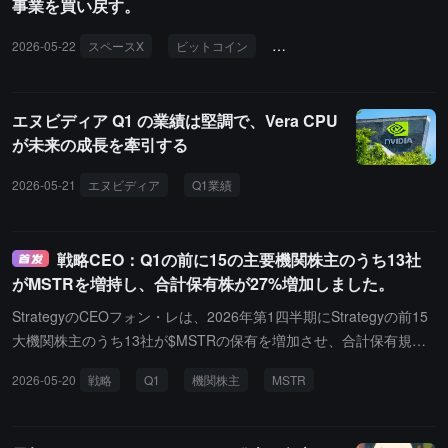
事業を買い戻す。
Q1 2026の財務報告（5月9日、CoinDesk）では、3月31日時点で会
社が保有するBTCは9,542.16枚（帳簿公正価値6.471億ドル、購入
2026-05-22
スペースX
ビットコイン
エヌビディア
決算
コスト約11.3億ドル）であることが示されています。今回の2,650
枚の移転後、Arkhamのオンチェーン推定では残りの保有量は約6,8
89枚のBTC（約5.32億ドル）となっています。Q1の財務報告で
エヌビディア Q1 の業績は堅調で、Vera CPU
は、純損失は4.059億ドル（前年同期は3,170万ドルの損失）、収益
が未来の成長を牽引する
はわずか871,200ドルでした。会社は元々11,542枚のBTCを購入し
ており、平均価格は約118,522ドル、総購入コストは約13.7億ドル
2026-05-21
エヌビディア
Q1業績
データセンター
粗利率
で、現在の保有はコストに対して依然として大幅な割引状態です。
会社は同時期にTruth Socialのビットコイン、イーサリアム、ソラ
ナの3つのETF申請を撤回しました。アメリカのビットコイン現物E
戦略CEO：Q1の前に15の主要機関株主のうち13社
TFは、5月23日までの2週間で22.6億ドルを超える純流出を記録
がMSTRを増持し、合計保有株が27%増加しました。
し、以前の7週間連続の純流入の勢いを終わらせました。この期間
StrategyのCEOフォン・レは、2026年第1四半期にStrategyの前15
中、ビットコインは約82,500ドル（5月6日の最近の高値）から74,3
大機関株主のうち13社が$MSTRの保有を増加させ、合計保有規模
05ドル（5月23日）に下落し、約10%の下落を記録し、4月20日以
が27%増加したと述べました。
来の最低値を更新しました。BlackRock, Inc. (NYSE: $BLK) のiShar
2026-05-20
戦略
Q1
機関株主
MSTR
es Bitcoin Trust (NASDAQ: $IBIT) の保有量は、ピーク時の約81.2万
枚のBTCから約80万枚に減少し、依然として全米のビットコイン現
物ETFの総資産の約62%を占めています。CoinDeskのアナリスト