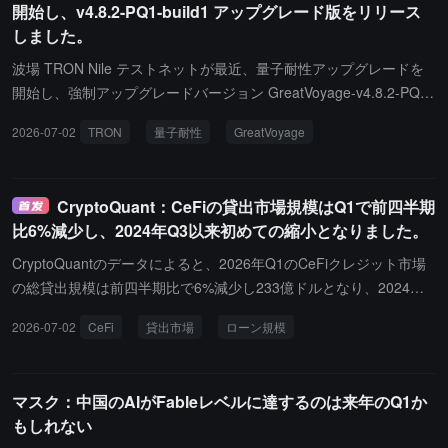
開始し、v4.8.2-PQ1-build1 アップグレード版をリリース
ートネットワーク間のUSDT流動性に接続できます。TRON DAOコ
しました。
ミュニティのスポークスパーソンであるSam Elfarraは、Ecoのイン
フラがTRONの3.91億ユーザーと開発者が複数のチェーンで流動性
波場 TRON Nile テストネットが最近、量子耐性アップグレードを
とアプリにアクセスできるようにすると述べました。TRONブロッ
開始し、強制アップグレードバージョン GreatVoyage-v4.8.2-PQ1-
クチェーンは2026年7月時点で3.91億を超えるユーザーアカウン
build1 をリリースしました。このバージョンでは、初めてポスト量
2026-07-02
TRON
量子耐性
GreatVoyage
ト、140億を超える総取引、260億ドルを超える総ロックバリュー
子署名機能が導入され、Falcon-512 と ML-DSA-44 の2つの署名ア
を記録しています。
ルゴリズムをサポートし、波場 TRON の量子耐性に関する技術探
求と能力検証をさらに進めています。公式の紹介によれば、上記の
CryptoQuant：CeFiの貸出市場規模はQ1で前四半期
機能は取引署名、SR ブロック生成署名、P2P リレー ノードのハン
比6%減少し、2024年Q3以来初めての縮小となりました。
ドシェイク、及び TVM コントラクトの検証などのシーンで適用可
能です。波場 TRON は、Nile テストネットノードを展開している
CryptoQuantのデータによると、2026年Q1のCeFiクレジット市場
開発者に対し、できるだけ早くバージョンアップグレードを完了す
の総貸出規模は前四半期比で6%減少し233億ドルとなり、2024年Q
るように促しています。同時に、関連する新機能は提案投票を通過
3以来初めて全業界の収縮が見られました。貸出規模の減少は、暗
2026-07-02
CeFi
貸出市場
ローン規模
した後にのみ、Nile テストネットで正式に有効となります。テスト
号ユーザーがベアマーケットでレバレッジを減少させたことに起因
ネット機能の有効化は、メインネットが同時に立ち上がることを意
しています。Tetherは依然として最大の貸出者で、貸出規模は158
味するものではありません。
億ドル、市場シェアは68%です。その後にMaple Finance（21億ド
マスク：中国のAIがFableレベルに達するのは来年のQ1か
ル、9%）とNexo（18億ドル、8%）が続きます。市場シェアはMa
もしれない
ple、Nexo、Coinbaseに移行しており、三者はそれぞれ当四半期に