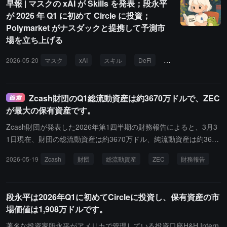
早報 | マスクの xAI が Skills を発表；段永平
は、この流出を米国債の利回りの高騰（10年物が一時5.01%に達し
が 2026 年 Q1 に初めて Circle に投資；
た）と地政学的圧力によるシステミックなデレバレッジに起因して
Polymarket がナスダックと提携して予測市
おり、ビットコインの長期的な論理に対する信念の揺らぎではない
場を立ち上げる
としています。
2026-05-20
マスク
xAI
スキル
DeFi
サークル
ポリマ
Zcash財団のQ1総流動資産は約3670万ドルで、ZEC
が最大の保有資産です。
Zcash財団が発表した2026年第1四半期の財務報告によると、3月3
1日現在、財団の総流動資産は約3670万ドル、純流動資産は約3668
万ドルです。その中には、約1211万ドルの現金（USD）、506,556
2026-05-19
Zcash
財団
総流動資産
ZEC
財務報告
枚のUSDC、85,412枚のZEC（約2120万ドル）、41.8枚のBTC（約
285万ドル）、および12.02枚のETH（約2.5万ドル）が含まれてい
ます。さらに、第1四半期の財団の月平均運営支出は約27.25万ドル
段永平は2026年Q1に初めてCircleに投資し、保有資産の市
であり、その中でProtocol / Zebraプロジェクトが最も高い割合を占
場価値は1,908万ドルです。
め、50.4%に達しています。Zcash財団の執行理事であるAlex Born
steinは、Q2の重点がNU7アップグレード、Z3技術スタックの開
著名な投資家段永平がアメリカで管理している投資口座H&H Intern