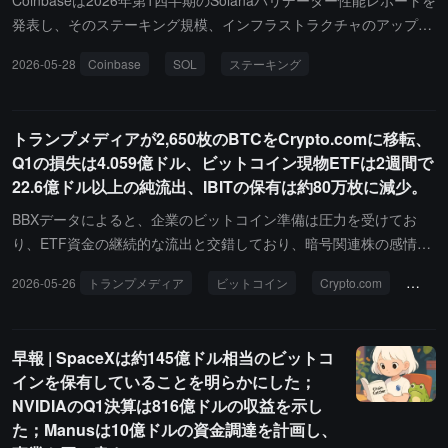
Coinbaseは2026年第1四半期のSolanaバリデーター性能レポートを
クを回避するためにステーブルコインを好んで使用しています。
発表し、そのステーキング規模、インフラストラクチャのアップグ
レードおよびネットワーク最適化の進捗を明らかにしました。その
2026-05-28
Coinbase
SOL
ステーキング
中で、CoinbaseはSolanaネットワーク上で約4048万枚のSOLをス
テーキングしており、全体のステーキング比率は9.52%で、バリデ
ーターは6か国/地域に分布しています。レポートでは、Coinbaseが
トランプメディアが2,650枚のBTCをCrypto.comに移転、
ほぼゼロダウンタイム（ZDD）アップグレードメカニズムを実現し
Q1の損失は4.059億ドル、ビットコイン現物ETFは2週間で
たことも指摘されており、ホットスワップと二重署名保護を通じ
22.6億ドル以上の純流出、IBITの保有は約80万枚に減少。
て、バリデーターの更新プロセスがネットワークの安全性と安定性
に影響を与えないようにしています。また、Harmonic、Jito、JitoB
BBXデータによると、企業のビットコイン準備は圧力を受けてお
AM、Firedancer、Rakuraiなどの複数のクライアントシステムをサ
り、ETF資金の継続的な流出と交錯しており、暗号関連株の感情は
ポートし、Solanaバリデーションエコシステムの多様性とレジリエ
全体的に慎重です。核心的な動向は以下の通りです：Trump Media
2026-05-26
トランプメディア
ビットコイン
Crypto.com
Q1の
ンスを強化し、単一のスケジューリング戦略による集中化リスクを
& Technology Group, Corp. (NASDAQ: $DJT) は5月22日に2,650枚
回避しています。
のBTC（約2.05億ドル）をCrypto.com取引所のアドレスに移転しま
した。会社の公式声明によれば、これは「移転であり、販売ではな
早報 | SpaceXは約145億ドル相当のビットコ
い」とされ、取引戦略の拡張の一部ですが、実際の処分方法は報道
インを保有していることを明らかにした；
時点では未確認です。オンチェーンデータによると、資金はCrypto.
NVIDIAのQ1決算は816億ドルの収益を示し
com取引所のアドレスに到達しています。以前、会社は約4ヶ月前
た；Manusは10億ドルの資金調達を計画し、
に2,000枚のBTC（約1.75億ドル）をCrypto.comに移転しており、