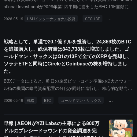
発、およびZebraの性能最適化を引き続き推進することになると述
ational Investmentが2026年第1四半期に提出したSEC 13F書類によ
べています。
ると、2026年3月31日現在、合計19銘柄を保有しており、ポートフ
2026-05-19
H&Hインターナショナル投資
SEC 13F
投資ポートフォ
ォリオの総価値は約200.04億ドルで、全てのポジションは独立した
意思決定権を持っています。その中で、アップル（AAPL）は28,94
5,607株を保有し、市場価値は73.46億ドル；バークシャー・ハサウ
戦略として、単週で20.1億ドルを投資し、24,869枚のBTC
ェイ（BRK.B）は9,147,796株を保有し、市場価値は43.84億ドル；
を追加購入し、総保有量は843,738枚に増加しました。ゴ
エヌビディア（NVDA）は13,843,775株を保有し、市場価値は24.1
ールドマン・サックスはQ1の13Fで全てのXRPを売却し、
4億ドル；ピンドゥオドゥオ（PDD）は19,748,294株を保有し、市
ソラナETFと同時にCircleとCoinbaseの株を増持しまし
場価値は20.18億ドル；テスラ（TSLA）は3,408,900株を保有し、
た。
市場価値は12.67億ドル。マイクロソフト（MSFT）は1,016,000株
を保有し、市場価値は3.76億ドル。サークルは当季初めての建玉を
BBXデータによると、昨日の企業ビットコイン準備の拡大とウォー
開示し、200,000株を保有し、市場価値は1,908.2万ドルで、ポート
ル街の機関の暗号資産配置の分化が同時に進行し、核心的な動向は
フォリオの割合は約0.1%です。
以下の通りです：Strategy, Inc. (NASDAQ: $MSTR) はSEC Form 8-
2026-05-19
戦略
BTC
ゴールドマン・サックス
ソラナ
XR
Kを提出し、5月11日から17日の期間に24,869枚のBTCを追加購入
したことを開示しました。総費用は約20.1億ドルで、平均価格は約
80,985ドルであり、2026年の第2位の週単位の購入規模です。この
早報 | AEONがYZi Labsの主導による800万
購入資金は、1,950万株のSTRC優先株（純入金約19.49億ドル）と
ドルのプレシードラウンドの資金調達を完
43万株のMSTR普通株（純入金約8,370万ドル）の売却から得られ