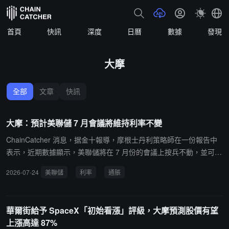
首頁
快訊
深度
日曆
數據
發現
大摩
全部
文章
快訊
大摩：預計美聯儲 7 月會議將維持利率不變
ChainCatcher 消息，据金十報導，摩根士丹利策略師在一份報告中
表示，近期數據顯示，美聯儲將在 7 月份的會議上按兵不動，並可能
在今年剩餘時間裡維持利率不變。他們指出，未來幾個月通脹走勢至
2026-07-24
美聯儲
利率
通脹
關重要，預計通脹將如預期般回落，否則美聯儲可能在今年晚些時候
加息。目前貨幣市場已消化了美聯儲在年底前加息近兩次的預期，但
通脹放緩的態勢可能促使美聯儲維持聯邦基金利率在 3.5% 至 3.75%
華爾街給予 SpaceX「初始看漲」評級，大摩預測股價有望
的區間不變。
上漲高達 87%