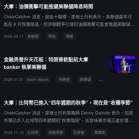
阻力消除之後。
大摩：油價衝擊可能推遲美聯儲降息時間
ChainCatcher 消息，据金十報導，摩根士丹利表示，美聯儲最早可
能在 6 月恢復降息，但伊朗戰爭引發的油價衝擊可能會推遲美聯儲的
行動。儘管能源價格上漲可能加劇通脹，該行經濟學家仍堅持預測美
2026-03-11
美聯儲
降息
通脹
聯儲今年將兩次降息，分別在 6 月和 9 月，每次降息 25 個基點。不
過，他們認為美聯儲首次降息可能推遲到 9 月甚至 12 月。
金融男晉升天花板：特朗普欽點前大摩
banker 執掌美聯儲
2026-01-31
Kevin Warsh
特朗普
美聯儲
鮑威爾
華爾街
大摩：比特幣已進入“四年週期的秋季”，現在是“收穫季節”
ChainCatcher 消息，摩根士丹利策略師 Denny Galindo 表示，加密
市場已步入比特幣四年週期的"秋季階段"，這意味著市場正處於潛在
高點前的"收穫季節"。他指出，歷史數據顯示，比特幣的價格週期通
2025-11-12
比特幣
收穫季節
投資者
華爾街
常呈現"三漲一跌"的節奏，因此投資者應在"冬天"來臨前逐步鎖定收