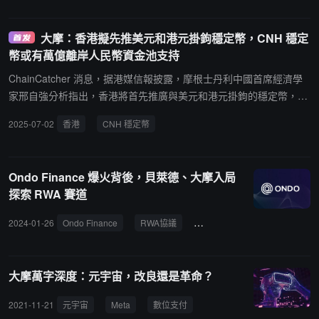
益。Galindo 稱："我們現在正處於秋天，這是收穫的時刻。但關鍵在
於，這個秋天會持續多久，冬天又何時到來？"分析人士認為，這一
大摩：香港擬先推美元和港元掛鉤穩定幣，CNH 穩定
比喻顯示華爾街正以周期性資產框架看待比特幣市場，將其視作類似
幣或有萬億離岸人民幣資金池支持
大宗商品或宏觀流動性驅動的投資週期資產。
ChainCatcher 消息，据港媒信報披露，摩根士丹利中國首席經濟學
家邢自強分析指出，香港將首先推廣與美元和港元掛鉤的穩定幣，以
建立技術和市場信任，然後才再推廣 CNH 穩定幣。在香港離岸人民
2025-07-02
香港
CNH 穩定幣
幣資金池達一萬億元的支持下，CNH 穩定幣可驗證跨境結算的實際
用例，同時提醒人民幣國際化仍然是一場持久戰，僅靠如穩定幣這樣
的金融基建並不足夠，穩定幣並不意味著建立一個新的超主權國際貨
Ondo Finance 爆火背後，貝萊德、大摩入局
幣體系，而只是法定貨幣的延伸。
探索 RWA 賽道
2024-01-26
Ondo Finance
RWA協議
ONDO代幣
Coinbase
大摩萬字深度：元宇宙，改良還是革命？
2021-11-21
元宇宙
Meta
數位支付