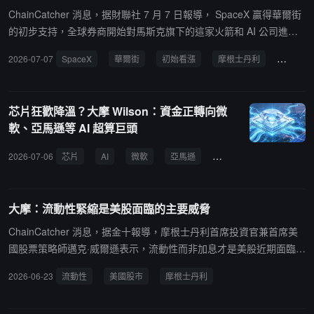
ChainCatcher 消息，据財聯社 7 月 7 日報導， SpaceX 贏得華爾街
的初步支持，全球券商開始對馬斯克旗下的這家火箭和 AI 公司進行
評級，並形成了明確的共識：買入該股。至少有六家券商，其中包括
2026-07-07
SpaceX
華爾街
初始看漲
摩根士丹利
股價上
摩根士丹利、高盛和瑞銀已開始對該股進行評級，給予相當於買入的
評級，並認同 SpaceX 的長期增長敘事，儘管圍繞該公司盈利能力、
執行力和估值的疑問仍未散去。其中大摩將目標股價設定為 300 美
芯片狂歡降溫？大摩 Wilson：資金正轉向微
元，這是華爾街最高的目標價之一，這意味著較週一收盤價160.42美
軟、亞馬遜等 AI 超算巨頭
元有 87%的上漲空間。摩根士丹利預計， SpaceX 股價在熊市情境
下為 75 美元，在牛市情境下為 600 美元，到2030年收入可能達到 3
2026-07-06
芯片
AI
微軟
亞馬遜
超算巨頭
標普500
190 億美元，到 2040 年收入可能達到 3.3 萬億美元。
大摩：流動性緊縮是美股面臨的主要威脅
ChainCatcher 消息，据金十報導，摩根士丹利首席投資官兼首席美
國股票策略師邁克·威爾遜表示，流動性而非加息才是美股近期面臨的
主要風險。他指出，儲備管理計劃的規模已較峰值下降約 75%，國債
2026-06-23
流動性
美國股市
摩根士丹利
回購規模也已縮減 50%。威爾遜預計，7 月份美國股市走勢將波動不
定，並可能出現回調，由盈利驅動的牛市下一輪上漲將推遲到流動性