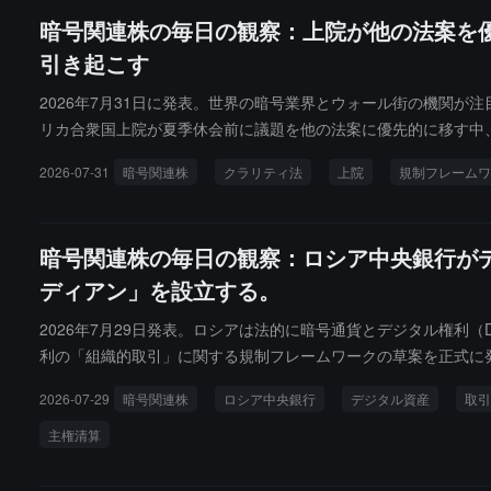
暗号関連株の毎日の観察：上院が他の法案を優先審
引き起こす
2026年7月31日に発表。世界の暗号業界とウォール街の機関が注
リカ合衆国上院が夏季休会前に議題を他の法案に優先的に移す中、
テーブルコインの利益を巡る多方面の駆け引きが行き詰まり、機
2026-07-31
暗号関連株
クラリティ法
上院
規制フレームワ
暗号関連株の毎日の観察：ロシア中央銀行が
ディアン」を設立する。
2026年7月29日発表。ロシアは法的に暗号通貨とデジタル権
利の「組織的取引」に関する規制フレームワークの草案を正式に
と名義口座システムを導入することで、ロシア国内のデジタル決
2026-07-29
暗号関連株
ロシア中央銀行
デジタル資産
取引
主権清算