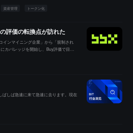
グレードを迎えることを示しています。
資産管理
トークン化
換の評価の転換点が訪れた
、「ビットコインマイニング企業」から「規制され
sは6月にカバレッジを開始し、Buy評価で目標
が$57,950の安値から約$64,000に
な評価再構築のサンプルを示しています。
しばしば急速に来て急速に去ります。現在