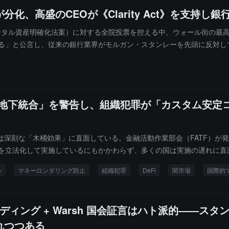
、高盛のCEOが《Clarity Act》を支持し
Act」（デジタル資産明確化法案）に対する全院投票を控える中、ウォール街
する」と公言し、従来の銀行業界がモルガン・スタンレーを先頭に反対し
投資銀行からの強力な動力が加わった。
「地下統合」を警告し、組織犯罪が「カスタム安定
潮は深刻な「木桶効果」に直面している。金融活動作業部会（FATF）
」を立法化して実施しているにもかかわらず、多くの国は実施の遅れに直
の違法所得を移転し、さらには法執行機関の資産凍結に対抗するために
ル
マネーロンダリング防止
組織犯罪
DeFi
闇市場
国際的
ランディング + Warsh 国会証言はハト派的——
れつつある