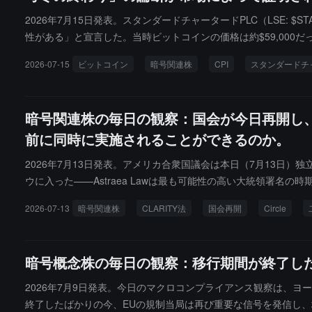
2026年7月15日発表。スタンダードチャータードPLC（LSE:
性がある」と宣言した。当時ビットコインの価格は約$59,000だった
った。ケンドリックの3つの底部条件のうち2つが積極的な進展を見
2026-07-15
ビットコイン
暗号関連株
CPI
スタンダードチ
の最深部から回復し始めたこと。一方で、連邦準備制度理事会のパ
カ派Fed」というマクロの逆説を生み出した。この矛盾が機関
が応答しなければならない最新の分析課題である。
暗号関連株の毎日の観察：国会が今日再開し、C
前に同時に実施されることができるのか。
2026年7月13日発表。アメリカ合衆国議会は本日（7月13日）
ウに入った——Astraea Lawは最も可能性の高い大統領署名の時期を8
nternet Group, Inc. (NYSE: $CRCL) にとっ
2026-07-13
暗号関連株
CLARITY法
国会再開
Circle
eはコンプライアンス登録を完了）し、もしCLARITY法案が8月
確な規制フレームワークを同時に得ることになる——これは$CR
暗号概念株の毎日の観察：移行期間が終了した
2026年7月9日発表。今日のマクロコンプライアンス観察は、ヨ
終了したばかりの今、EUの規制当局は再び重要な信号を発信し、