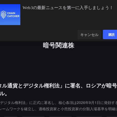
Web3の最新ニュースを第一に入手しましょう！
BTC
$64,870.15
+1.07%
ETH
$1,914.76
+0.82%
ンダー
データ
発見する
キャンセル
購読
暗号関連株
タル通貨とデジタル権利法」に署名、ロシアが暗号
ドル。
とデジタル権利法」に正式に署名し、核心条項は2026年9月1日に発効
レームワークを確立し、適格投資家と小売投資家の分類入場基準を明確
法律は同時に暗号通貨を国内での支払いに使用することを禁じる規定を保