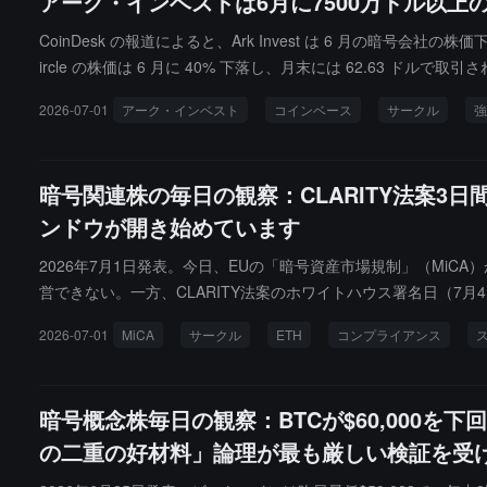
アーク・インベストは6月に7500万ドル以
CoinDesk の報道によると、Ark Invest は 6 月の暗号会社の株価下
ircle の株価は 6 月に 40% 下落し、月末には 62.63 ドル
2026-07-01
アーク・インベスト
コインベース
サークル
強
暗号関連株の毎日の観察：CLARITY法案3日間
ンドウが開き始めています
2026年7月1日発表。今日、EUの「暗号資産市場規制」（Mi
営できない。一方、CLARITY法案のホワイトハウス署名日（7月
le Internet Group, Inc. (NYSE: $CRCL) 
2026-07-01
MiCA
サークル
ETH
コンプライアンス
確なコンプライアンスフレームワークを提供し、CLARITY法
フレームワークが同時に施行される可能性は、$CRCLがIPO以
暗号概念株毎日の観察：BTCが$60,000を下回る
の二重の好材料」論理が最も厳しい検証を受