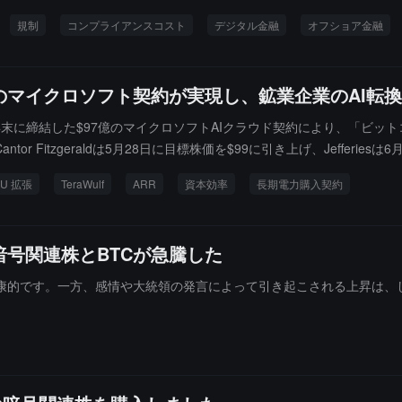
世界の暗号市場のコンプライアンスのハードルが新たな網羅的なアップ
規制
コンプライアンスコスト
デジタル金融
オフショア金融
ルのマイクロソフト契約が実現し、鉱業企業のAI転
EN) は、2025年末に締結した$97億のマイクロソフトAIクラウド契約により
 Fitzgeraldは5月28日に目標株価を$99に引き上げ、Jefferie
現在の株価は約$58で、約40%の上昇余地を示唆しています）。ビットコイン
PU 拡張
TeraWulf
ARR
資本効率
長期電力購入契約
「AI契約キャッシュフロー優先」モデルは業界の転換における最も完全
号関連株とBTCが急騰した
康的です。一方、感情や大統領の発言によって引き起こされる上昇は、