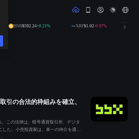
BNB
$592.24
+0.21%
XRP
$1.02
-0.97%
SOL
$
取引の合法的枠組みを確立、
する。この法律は、暗号通貨取引所、デジタ
にした。小売投資家は、単一の仲介を通じ
持しており、ロシアが「疏堵结合」の規制の