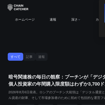
ホームページ
速報
深さ
カレ
すべて
記事
速報
暗号関連株の毎日の観察：プーチンが「デジ
個人投資家の年間購入限度額はわずか3,700
2026年8月6日発表。ロシアのプーチン大統領は「デジタル通貨
ル資産の財庫、そして市場参加者のために初めて包括的な運営フ
て年間30万ルーブル（約3,700ドル）の購入制限があるが、