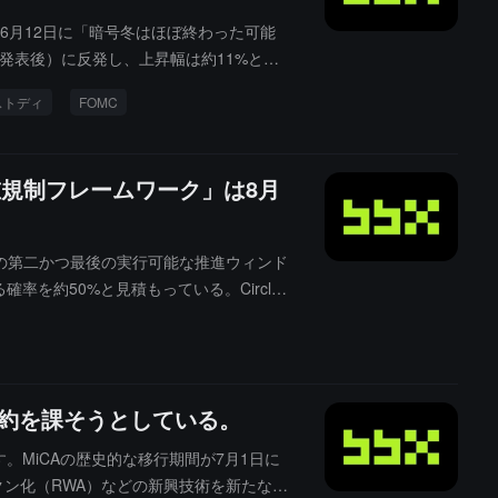
は6月12日に「暗号冬はほぼ終わった可能
PI発表後）に反発し、上昇幅は約11%とな
およびETF資金の流出が極端なネット流出
ストディ
FOMC
かにタカ派であり、「ソフトCPI + タ
は、スタンダードチャータードのシステム
二重規制フレームワーク」は8月
年度の第二かつ最後の実行可能な推進ウィンド
確率を約50%と見積もっている。Circle I
Aは7月1日にヨーロッパで正式に発効（Circl
メリカの二つの最も重要な司法管轄区域の明
制約を課そうとしている。
。MiCAの歴史的な移行期間が7月1日に
ン化（RWA）などの新興技術を新たな規