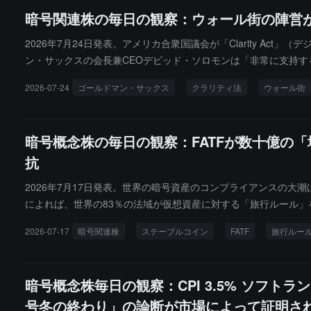
暗号関連株の毎日の観察：ウォール街の陣営が分化
2026年7月24日発表。アメリカ合衆国議会が「Clarity 
ン・サックスの会長兼CEOデビッド・ソロモンは「非常に支持
号資産のコンプライアンス立法に向けた最終的な通過に、トップ
2026-07-24
ゴールドマン・サックス
クラリティ法
ウォール街
暗号概念株の毎日の観察：FATFが数十億の
抗
2026年7月17日発表。世界の暗号資産のコンプライアンスの大
によれば、世界の83％の法域が仮想資産に対する「旅行ルール
ープやテロ資金提供者がステーブルコインを悪用して数十億ドル
2026-07-17
暗号関連株
ステーブルコイン
FATF
旅行ルー
いる。
暗号概念株毎日の観察：CPI 3.5% ソフト
号冬の終わり」の論断が市場によって証明さ