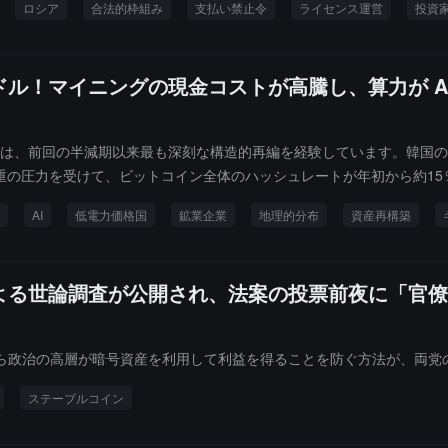
ロシア
合法的枠組み
支払い禁止令
ライセンス運営
投資
万ドル！マイニングの現金コストが高騰し、算力が A
は、前回の半減期以来最も深刻な構造的再編を経験しています。韓国のビット
重の圧力を受けて、ビットコイン全体のハッシュレートが年初から約1
ルに達する中、業界は深刻な逆ザヤに陥り、マイニング大手は大量の備蓄を
AI
低電力価格国
鉱業企業
地理的分布
資産再構築
よる世論調査が公開され、法案の投票前夜に「官僚
ら政治の高層が暗号資産を利用して利益を得ることを防ぐ方法が、両党
ステーブルコイン