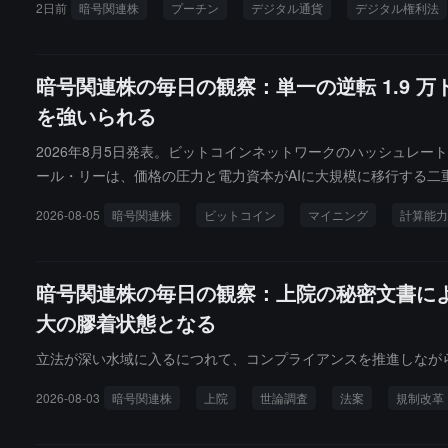
2日前
暗号関連株
プーチン
デジタル通貨
デジタル権利法
道を進む上で重要な一歩を踏み出したことを示している。
暗号関連株の毎日の観察：単一の逆転 1.9 
を強いられる
2026年8月5日発表。ビットコインネットワークのハッシュレート
ール・リーは、価格の圧力と電力資本がAIに大規模に移行する二
るマイニング企業の1枚のBTCの現金マイニングコストが約8万ド
2026-08-05
暗号関連株
ビットコイン
マイニング
計算能力
計算）および低電力価格の国への移転を加速しています。
暗号関連株の毎日の観察：上院の秘密文書に
大の膠着状態となる
立法が深い水域に入るにつれて、コンプライアンスを推進しなが
2026-08-03
暗号関連株
上院
世論調査
法案
規制改革