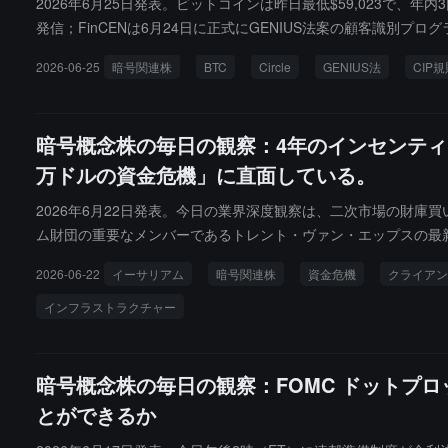
2026年6月25日発表。ビットコインは昨日最低$59,023で、
発信；FinCENは6月24日に正式にGENIUS法案の顧客識別プログラム（
YSE: $CRCL)はこの環境の中で矛盾した価格の瞬間に直面して
2026-06-25
暗号関連株
BTC
Circle
GENIUS法
CIP
レームワークに新たな基盤を加え、CLARITY法案は7月4日の
最も明確な公開市場の試練に直面することになる。
暗号概念株の毎日の観察：4年のインセンティ
万ドルの資金危機」に直面している。
2026年6月22日発表。今日の業界深度観察は、二次市場の財
ム財団の重要なメンバーであるトレント・ヴァン・エップスの最
ントインセンティブプログラム（CIP）の正式な期限切れと後
2026-06-22
イーサリアム
暗号関連株
資金危機
クライアン
直面しています。
インフラストラクチャー
暗号概念株の毎日の観察：FOMC ドットプロットと
とができるか