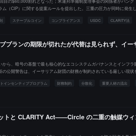
年内3回目の$60,000割れとなった；米連邦準備制度理事会の関係者がバ
CIP）に関する提案ルールを提出した。三重の圧力が同時に発生しているが、Circle
いる：高金利はその準備収入に対してプラスであり、GENIUS法案CIP
規則
ステーブルコイン
コンプライアンス
USDC
CLARITY法
署名目標まで残り9日——三つのポジティブなシグナルと一つのマクロ価格
ブプランの期限が切れたが代替は見られず、イーサ
庫買いから、暗号の基盤で最も核心的なエコシステムガバナンスとインフ
新の公開警告は、イーサリアム財団の財務が制約されている厳しい現状
継プランの欠如に伴い、イーサリアムの最も核心的な研究と開発の層は、
トインセンティブプログラム
財務制約
分散化
重要人材の流出
 CLARITY Act——Circle の二重の触媒ウ