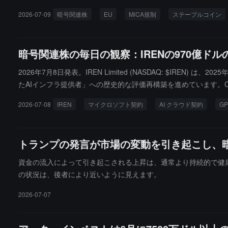
制拡大の範囲に全面的に取り込む計画を発表しました。これは、
2026-07-09
暗号関連株
EU
MiCA規制
ステーブルコイン
暗号関連株の毎日の観察：IRENの970億ド
2026年7月8日発表。IREN Limited (NASDAQ: $IR
たAIインフラ提供者」への歴史的な評価再構築を進めています。Cantor
株価$79を設定しました。12ヶ月の平均アナリスト目標は約$81（
2026-07-08
IREN
マイクロソフト契約
AI クラウド契約
G
反発し、マイニング企業セクター全体が回復する中で、IRENの
トランプの発言が市場の変動を引き起こし、暗
資金の流入によって引き起こされる上昇は、通常より持続的で健
の状況は、後者により近いように見えます。
2026-07-07