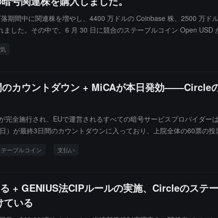
上の暗号関連株を購入しました。
落期間中に関連株を増やし、4400 万ドルの Coinbase 株、2500 万ドルの Ci
で取引されました。その中で、6 月 30 日に競合のステーブルコイン Open U
気
のカウントダウン + MiCAが本日発効——Circ
CA）が完全施行され、EUで運営されるすべての暗号サービスプロバイダ
4日）が最終3日間のカウントダウンに入っており、上院全体の60票の投
にとって、今日は2026年の規制カレンダーの中で情報密度が最も高い日之一であり、Mi
ステーブルコイン
支払い
案が4日以内に立法されれば、そのアメリカのビジネスに対等な連邦保護を
来最も重要な単週の政策機会である。
 + GENIUS法CIPルールの実施、Circleのス
けている