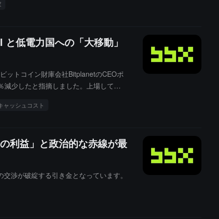
家
I と低電力国への「大移動」
コイン財庫会社BitplanetのCEOポ
5％減少したと指摘しました。上場してい
売却せざるを得ず、AI/HPC（高性能
キャッシュコスト
の利益」と政治的な赤線が最
の交渉が破綻する引き金となっています。