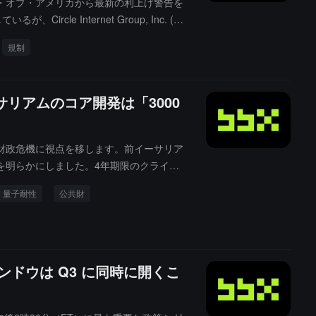
ンク・オブ・アメリカから最新の利上げ警告を
 Internet Group, Inc. (N
ルールの進展はUSDCのコンプライアンスフ
規制
圧力が共存し、$CRCLの評価はこの週に
リアムのコア開発は「3000
ラ財政危機に視点を移します。前イーサリア
を明らかにしました。4年期限のクライア
今後数ヶ月内に発生する構造的資金断層に
量子耐性
公共財
ィンドウは Q3 に同時に開くこ