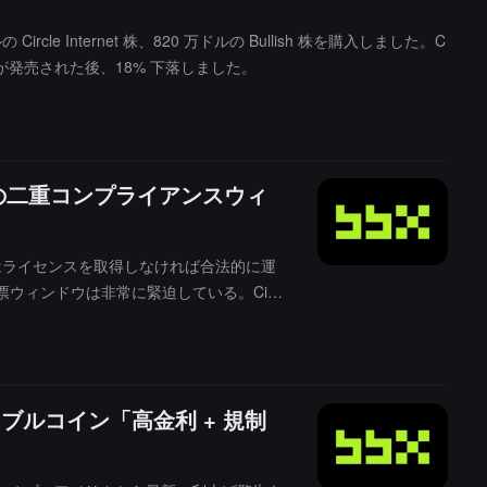
rcle Internet 株、820 万ドルの Bullish 株を購入しました。C
SD が発売された後、18% 下落しました。
leの二重コンプライアンスウィ
ーはライセンスを取得しなければ合法的に運
票ウィンドウは非常に緊迫している。Circ
CAの施行はそのヨーロッパのUSDCビジネスに明
提供することになる。同じ週に2つの規制
テーブルコイン「高金利 + 規制