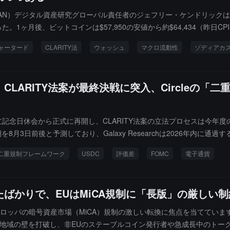
 $STAN）デジタル資産研究グローバル責任者のジェフリー・ケンドリック
。1ヶ月後、ビットコインは$57,950の安値から約$64,434（昨日C
せた：マクロのインフレ圧力の緩和（CPI 3.5%、予想を下回る）、
ャータード
CLARITY法
ウォッシュ
マクロ流動性
ゾディアカ
ウエル議長が昨日の議会証言で発信したシグナルは市場の予想よりもはる
投資家の暗号資産に対する中期的な配置ロジックにどのように影響するか
LARITY法案が最終決戦に突入、Circleの「
独立記念日休会から正式に再開し、CLARITY法案の立法プロセスは今
月3日前後と予測しており、Galaxy Researchは2026年内に通過する
て、本日は二重規制フレームワークが同時に実現するかどうかの重要な出発点である：MiC
二重規制フレームワーク
USDC
評価差
FOMC
電子通貨
前に上院全体投票を完了すれば、Circleは2026年内にヨーロッパとア
CLが上場以来最も重要な単一の評価修正条件となる。
ばかりで、EUはMiCA規制に「長版」の厳しい
ーロッパの暗号資産市場（MiCA）規制の激しい転換に焦点を当てています
地域の壁を打破し、非EUのステーブルコイン発行者や急成長中のトーク