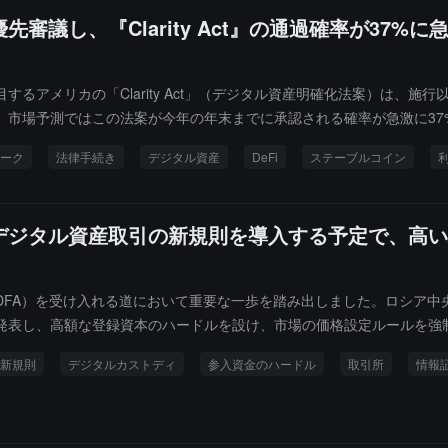
議し、『Clarity Act』の通過確率が37%
目するアメリカの「Clarity Act」（デジタル資産明確化法案）は、
市場予測ではこの法案が今年の年末までに承認される確率が急激に37%
関資本が公共チェーンエコシステムに直接入るためのコンプライアンス
ーク
法律手続き
デジタル資産
DeFi
ステーブルコイン
デジタル資産取引の新規則を導入する予定で、高い
利（DFA）を受け入れる道において重要な一歩を踏み出しました。ロシア
発表し、高額な登録資本のハードルを設け、市場の価格設定ルールを強
済ネットワークに「コンプライアンスの枷」をかけることを目指してい
新規則
デジタルカストディ
参入資金のハードル
取引所
情報